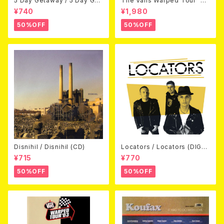
5 Day Getaway / 5 Day Get
The Vans Warped Tour `04
away (CDEP)
Beyond Warped (国内盤DV
¥740
¥1,980
D)
50%OFF
50%OFF
Disnihil / Disnihil (CD)
Locators / Locators (DIGPA
CK CD)
¥715
¥770
50%OFF
50%OFF