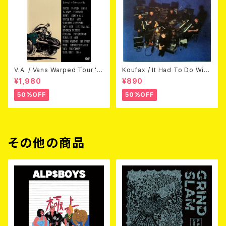
V.A. / Vans Warped Tour '0
Koufax / It Had To Do With
3 (DVD)
Love (CD)
¥1,980
¥890
50%OFF
50%OFF
その他の商品