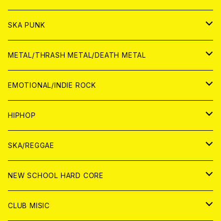
CD
CD
WORLD
JAPAN
SKA PUNK
ANALOG
CD
CD
WORLD
JAPAN
METAL/THRASH METAL/DEATH METAL
ANALOG
ANALOG
CD
CD
WORLD
JAPAN
EMOTIONAL/INDIE ROCK
ANALOG
ANALOG
CD
CD
WORLD
JAPAN
HIPHOP
ANALOG
ANALOG
ANALOG
CD
WORLD
JAPAN
SKA/REGGAE
CD
ANALOG
CD
CD
WORLD
JAPAN
NEW SCHOOL HARD CORE
ANALOG
ANALOG
CD
CD
WORLD
JAPAN
CLUB MISIC