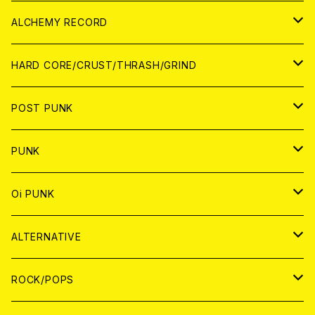
PATCH
ALCHEMY RECORD
アナログ
CD
HARD CORE/CRUST/THRASH/GRIND
DIGITAL CONTENTS
ANALOG
JAPAN
POST PUNK
CD
WORLD
CD
PUNK
ANALOG
CD
JAPAN
ANALOG
JAPAN
Oi PUNK
CASSETTE TAPE
ANALOG
WORLD
JAPAN
CD
WORLD
JAPAN
ALTERNATIVE
WORLD
ANALOG
CD
CD
WOLRD
JAPAN
ROCK/POPS