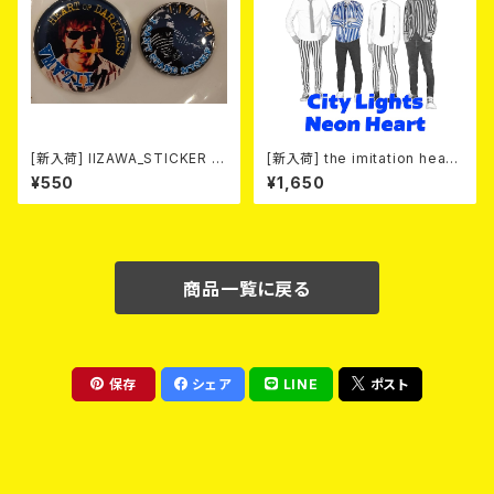
[新入荷] IIZAWA_STICKER +
[新入荷] the imitation heart
BADGE SET
s / City Lights Neon Heart
¥550
¥1,650
(7"EP)
商品一覧に戻る
保存
シェア
LINE
ポスト