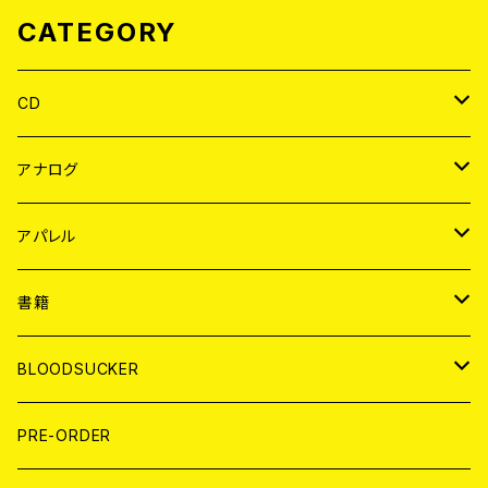
CATEGORY
CD
JAPAN
アナログ
WORLD
JAPAN
アパレル
７EP
WORLD
JAPAN
書籍
LP
7EP
T-shirt
WORLD
MAGAZINE
BLOODSUCKER
FLEXI
LP
HOOD
T-shirt
BOLLOCKS
写真集 (PHOTOBOOK)
CD
PRE-ORDER
10インチ