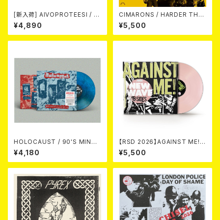
[新入荷] AIVOPROTEESI / U
CIMARONS / HARDER THA
MPIKUJA (LP / LTD.100 DIE
N THE ROCK LP
¥4,890
¥5,500
-HARD COKE BOTTLE GRE
EN VINYL) (ITA / F.O.A.D.)
HOLOCAUST / 90'S MIND I
【RSD 2026】AGAINST ME! /
N YOUR MINDS (※LTD.150
NEW WAVE B-SIDES [RSD V
¥4,180
¥5,500
SWIRL BLUE VINYL)
INYL EP][Coloured Vinyl](1
2")