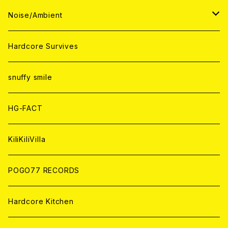
ANALOG
ANALOG
CD
CD
WORLD
JAPAN
Noise/Ambient
ANALOG
ANALOG
CD
CD
WORLD
JAPAN
Hardcore Survives
ANALOG
ANALOG
CD
CD
WORLD
snuffy smile
ANALOG
ANALOG
CD
HG-FACT
ANALOG
KiliKiliVilla
POGO77 RECORDS
Hardcore Kitchen