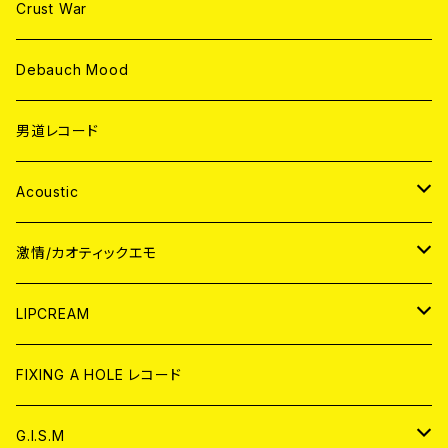
Crust War
Debauch Mood
男道レコード
Acoustic
JAPAN
激情/カオティックエモ
CD
WORLD
JAPAN
LIPCREAM
ANALOG
CD
CD
WORLD
CD
FIXING A HOLE レコード
ANALOG
ANALOG
CD
アナログ
G.I.S.M