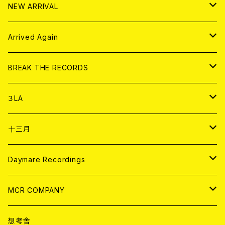
その他
HOOD
EL ZINE
アナログ
NEW ARRIVAL
その他
DOLL MAGAZINE (USED)
アパレル
CD
Arrived Again
書籍
アナログ
CD
BREAK THE RECORDS
DIGITAL CONTENTS
アナログ
CD
３LA
ANALOG
CD
十三月
アパレル
ANALOG
CD
Daymare Recordings
ANALOG
CD
MCR COMPANY
ANALOG
CD
想考舎