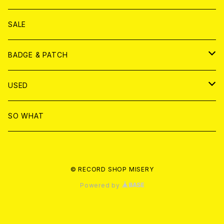
ANALOG
DVD
CD
SALE
T-shirt & WEAR
ANALOG
BADGE & PATCH
T-SHIRT & WEAR
BADGE
USED
DVD
PATCH
書籍
SO WHAT
カセットテープ
CD
© RECORD SHOP MISERY
書籍
ANALOG
Powered by