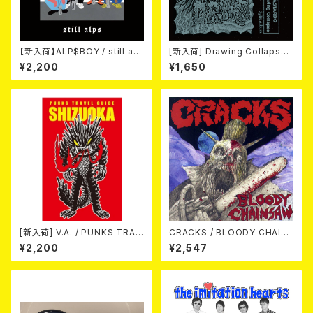
【新入荷】ALP$BOY / still alp
[新入荷] Drawing Collaps
s (CD)
e//IL BASTARDO / GRIND S
¥2,200
¥1,650
LAM (CD)
[新入荷] V.A. / PUNKS TRAV
CRACKS / BLOODY CHAIN
EL GUIDE SHIZUOKA (カセッ
SAW (CD)
¥2,200
¥2,547
ト)