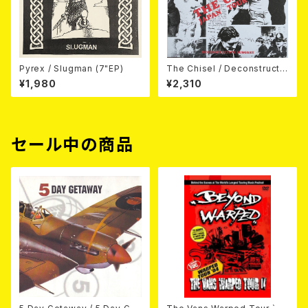
Pyrex / Slugman (7"EP)
The Chisel / Deconstructiv
e Surgery (7"EP)
¥1,980
¥2,310
セール中の商品