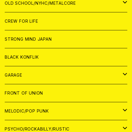
ANALOG
ANALOG
CD
CD
WORLD
JAPAN
OLD SCHOOL/NYHC/METALCORE
ANALOG
ANALOG
CD
CD
WORLD
JAPAN
CREW FOR LIFE
ANALOG
ANALOG
CD
CD
WORLD
STRONG MIND JAPAN
ANALOG
ANALOG
CD
BLACK KONFLIK
ANALOG
GARAGE
JAPAN
FRONT OF UNION
アナログ
WORLD
MELODIC/POP PUNK
CD
アナログ
JAPAN
PSYCHO/ROCKABILLY/RUSTIC