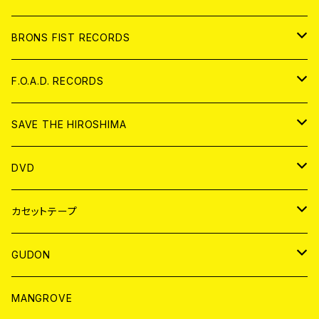
アパレル
BRONS FIST RECORDS
ANALOG
CD
F.O.A.D. RECORDS
ANALOG
CD
SAVE THE HIROSHIMA
ANALOG
アパレル
DVD
BADGE
JAPAN
カセットテープ
WORLD
JAPAN
GUDON
WORLD
アパレル
MANGROVE