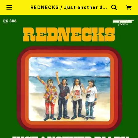
REDNECKS / Just another dia
ry EP (7EP) | RECORD SHOP
MISERY