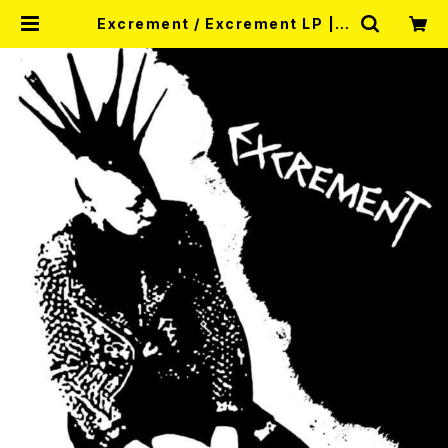
Excrement / Excrement LP | R
ECORD SHOP MISERY