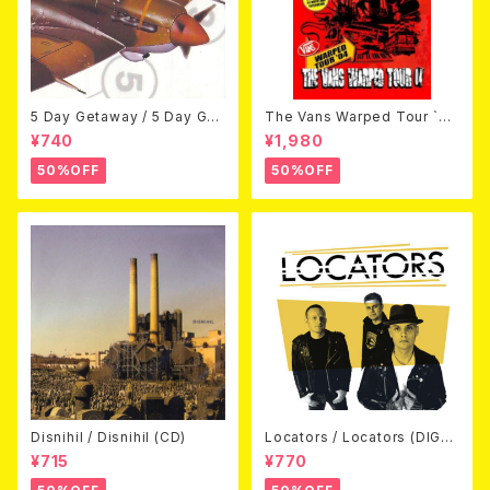
5 Day Getaway / 5 Day Get
The Vans Warped Tour `04
away (CDEP)
Beyond Warped (国内盤DV
¥740
¥1,980
D)
50%OFF
50%OFF
Disnihil / Disnihil (CD)
Locators / Locators (DIGPA
CK CD)
¥715
¥770