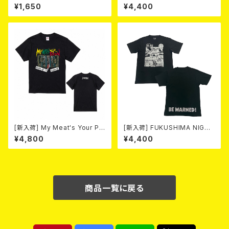
ET THE GLORY" (CD)
Poison -あんたにゃ毒でもオイ
¥1,650
¥4,400
ラにゃ薬- (White) 熊本地震 復
興支援T-shirt 2026年8月末
～9月頭入荷！
[新入荷] My Meat's Your Po
[新入荷] FUKUSHIMA NIGHT
ison -あんたにゃ毒でもオイラ
MARE Tee -MISERY editio
¥4,800
¥4,400
にゃ薬- / BLACK T-shirt (XX
n- (SMOKE BLACK)
L & XXXL)
商品一覧に戻る