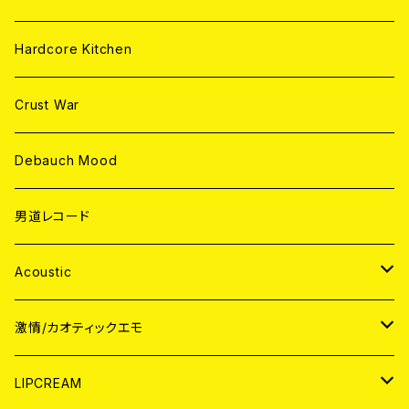
Hardcore Kitchen
Crust War
Debauch Mood
男道レコード
Acoustic
JAPAN
激情/カオティックエモ
CD
WORLD
JAPAN
LIPCREAM