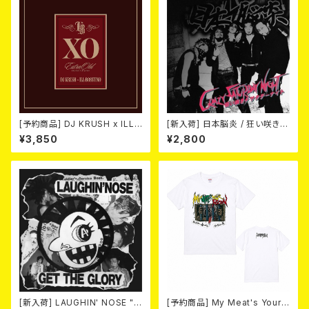
[予約商品] DJ KRUSH x ILL-
[新入荷] 日本脳炎 / 狂い咲きサ
BOSSTINO / XO (CD)(通常
タデーナイト(CD)
¥3,850
¥2,800
盤) 2026年8月5日発売！
[新入荷] LAUGHIN' NOSE "G
[予約商品] My Meat's Your