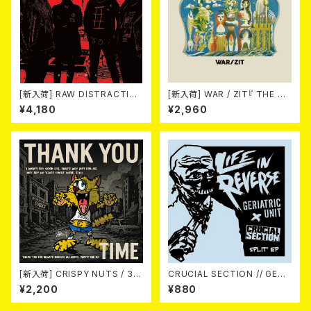
[新入荷] RAW DISTRACTIO
[新入荷] WAR / ZIT『 THE HE
NS / 奇しく燃える (LP)
CK( 12") 』
¥4,180
¥2,960
[新入荷] CRISPY NUTS / 30t
CRUCIAL SECTION // GERI
h Anniversary Vol.1 (7"EP)
ATRIC UNIT / Life In Rever
¥2,200
¥880
se (split) 7EP