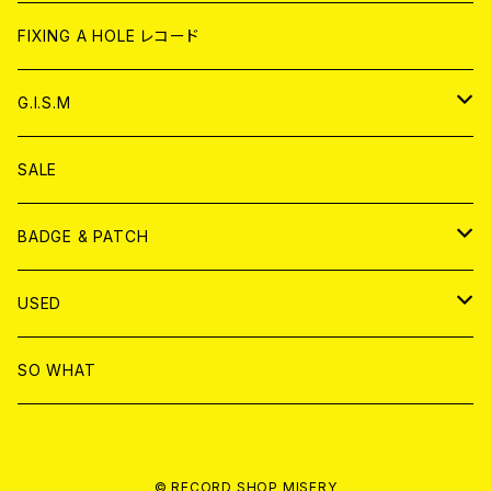
ANALOG
CD
CD
WORLD
CD
FIXING A HOLE レコード
ANALOG
ANALOG
CD
アナログ
G.I.S.M
ANALOG
DVD
CD
SALE
T-shirt & WEAR
ANALOG
BADGE & PATCH
T-SHIRT & WEAR
BADGE
USED
DVD
PATCH
書籍
SO WHAT
カセットテープ
CD
© RECORD SHOP MISERY