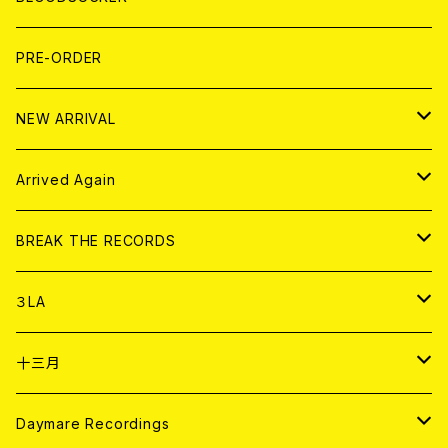
FLEXI
LP
HOOD
T-shirt
BOLLOCKS
写真集 (PHOTOBOOK)
CD
PRE-ORDER
10インチ
その他
HOOD
EL ZINE
アナログ
NEW ARRIVAL
その他
DOLL MAGAZINE (USED)
アパレル
CD
Arrived Again
書籍
アナログ
CD
BREAK THE RECORDS
DIGITAL CONTENTS
アナログ
CD
３LA
ANALOG
CD
十三月
アパレル
ANALOG
CD
Daymare Recordings