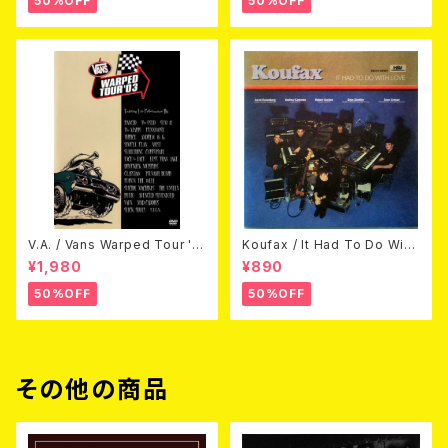
50%OFF
50%OFF
V.A. / Vans Warped Tour '0
Koufax / It Had To Do With
3 (DVD)
Love (CD)
¥1,980
¥890
50%OFF
50%OFF
その他の商品