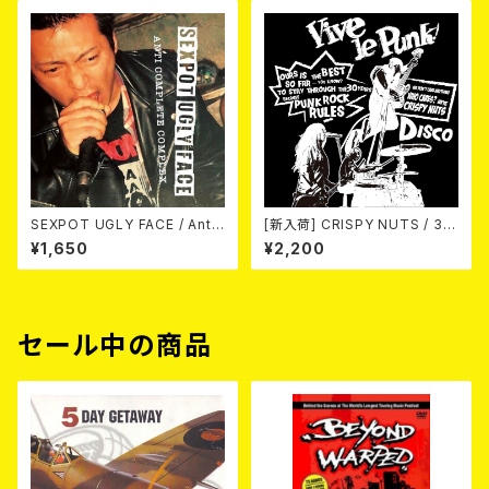
SEXPOT UGLY FACE / Anti
[新入荷] CRISPY NUTS / 30t
Complete Complex 7EP
h Anniversary Vol.2 (7"EP)
¥1,650
¥2,200
セール中の商品