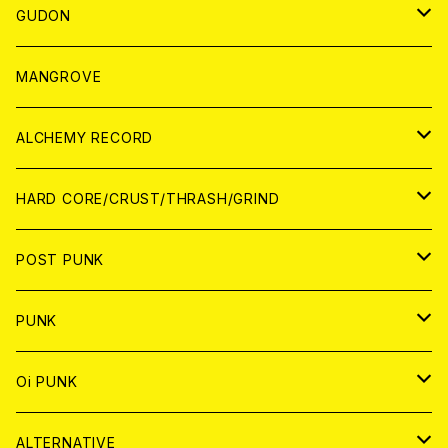
WORLD
JAPAN
GUDON
WORLD
アパレル
MANGROVE
PATCH
ALCHEMY RECORD
アナログ
CD
HARD CORE/CRUST/THRASH/GRIND
DIGITAL CONTENTS
ANALOG
JAPAN
POST PUNK
CD
WORLD
CD
PUNK
ANALOG
CD
JAPAN
ANALOG
JAPAN
Oi PUNK
CASSETTE TAPE
ANALOG
WORLD
JAPAN
CD
WORLD
JAPAN
ALTERNATIVE