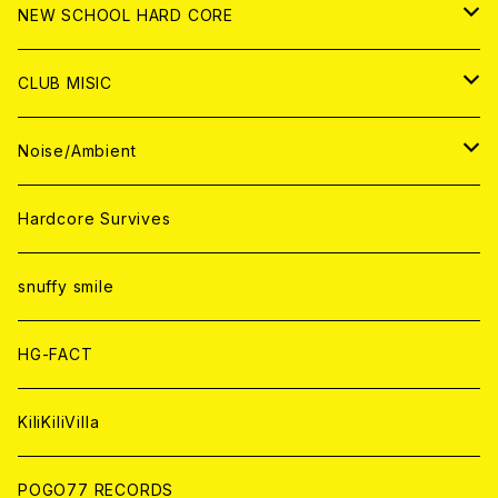
CD
ANALOG
CD
CD
WORLD
JAPAN
NEW SCHOOL HARD CORE
ANALOG
ANALOG
CD
CD
WORLD
JAPAN
CLUB MISIC
ANALOG
ANALOG
CD
CD
WORLD
JAPAN
Noise/Ambient
ANALOG
ANALOG
CD
CD
WORLD
JAPAN
Hardcore Survives
ANALOG
ANALOG
CD
CD
WORLD
snuffy smile
ANALOG
ANALOG
CD
HG-FACT
ANALOG
KiliKiliVilla
POGO77 RECORDS