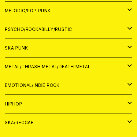
アナログ
WORLD
MELODIC/POP PUNK
CD
アナログ
JAPAN
PSYCHO/ROCKABILLY/RUSTIC
CD
CD
WORLD
JAPAN
SKA PUNK
ANALOG
CD
CD
WORLD
JAPAN
METAL/THRASH METAL/DEATH METAL
ANALOG
ANALOG
CD
CD
WORLD
JAPAN
EMOTIONAL/INDIE ROCK
ANALOG
ANALOG
CD
CD
WORLD
JAPAN
HIPHOP
ANALOG
ANALOG
ANALOG
CD
WORLD
JAPAN
SKA/REGGAE