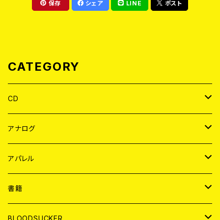
保存
シェア
LINE
ポスト
CATEGORY
CD
JAPAN
アナログ
WORLD
JAPAN
アパレル
７EP
WORLD
JAPAN
書籍
LP
7EP
T-shirt
WORLD
MAGAZINE
BLOODSUCKER