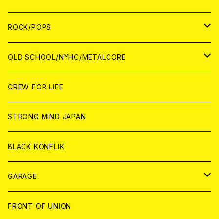
WORLD
ANALOG
CD
CD
WOLRD
JAPAN
ROCK/POPS
ANALOG
ANALOG
CD
CD
WORLD
JAPAN
OLD SCHOOL/NYHC/METALCORE
ANALOG
ANALOG
CD
CD
WORLD
JAPAN
CREW FOR LIFE
ANALOG
ANALOG
CD
CD
WORLD
STRONG MIND JAPAN
ANALOG
ANALOG
CD
BLACK KONFLIK
ANALOG
GARAGE
JAPAN
FRONT OF UNION