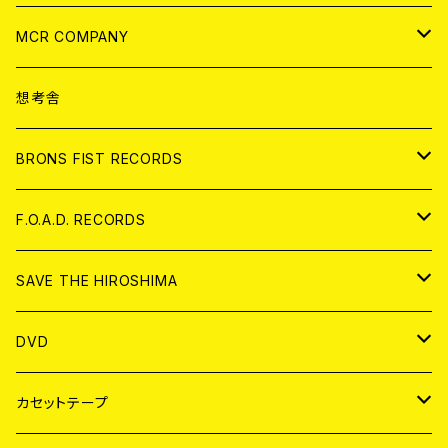
ANALOG
CD
MCR COMPANY
ANALOG
CD
想考舎
アパレル
BRONS FIST RECORDS
ANALOG
CD
F.O.A.D. RECORDS
ANALOG
CD
SAVE THE HIROSHIMA
ANALOG
アパレル
DVD
BADGE
JAPAN
カセットテープ