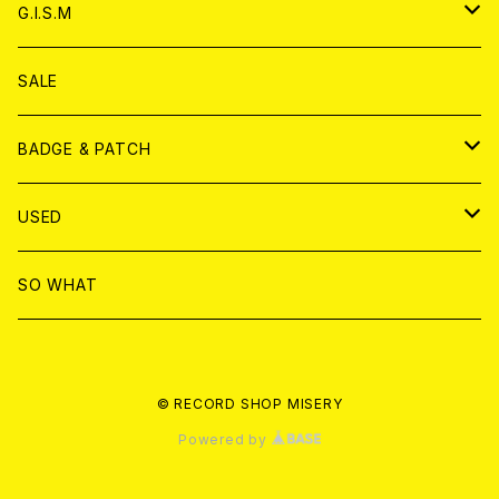
ANALOG
ANALOG
CD
アナログ
G.I.S.M
ANALOG
DVD
CD
SALE
T-shirt & WEAR
ANALOG
BADGE & PATCH
T-SHIRT & WEAR
BADGE
USED
DVD
PATCH
書籍
SO WHAT
カセットテープ
CD
© RECORD SHOP MISERY
書籍
ANALOG
Powered by