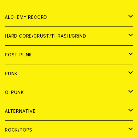
PATCH
ALCHEMY RECORD
アナログ
CD
HARD CORE/CRUST/THRASH/GRIND
DIGITAL CONTENTS
ANALOG
JAPAN
POST PUNK
CD
WORLD
CD
PUNK
ANALOG
CD
JAPAN
ANALOG
JAPAN
Oi PUNK
CASSETTE TAPE
ANALOG
WORLD
JAPAN
CD
WORLD
JAPAN
ALTERNATIVE
WORLD
ANALOG
CD
CD
WOLRD
JAPAN
ROCK/POPS