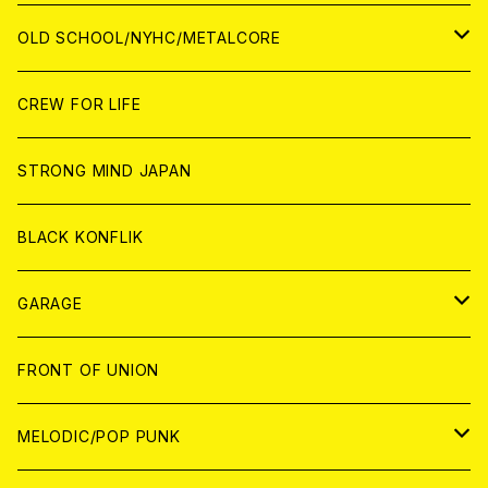
ANALOG
ANALOG
CD
CD
WORLD
JAPAN
OLD SCHOOL/NYHC/METALCORE
ANALOG
ANALOG
CD
CD
WORLD
JAPAN
CREW FOR LIFE
ANALOG
ANALOG
CD
CD
WORLD
STRONG MIND JAPAN
ANALOG
ANALOG
CD
BLACK KONFLIK
ANALOG
GARAGE
JAPAN
FRONT OF UNION
アナログ
WORLD
MELODIC/POP PUNK