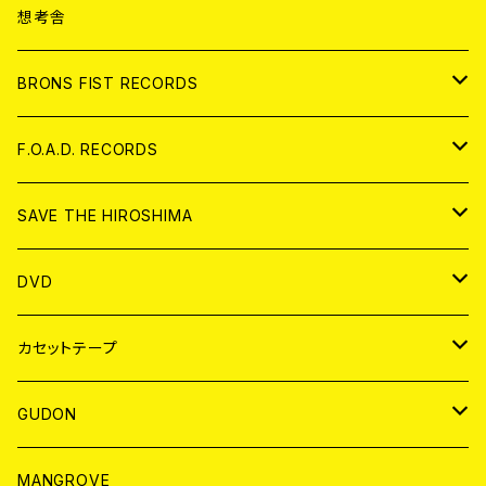
ANALOG
CD
想考舎
アパレル
BRONS FIST RECORDS
ANALOG
CD
F.O.A.D. RECORDS
ANALOG
CD
SAVE THE HIROSHIMA
ANALOG
アパレル
DVD
BADGE
JAPAN
カセットテープ
WORLD
JAPAN
GUDON
WORLD
アパレル
MANGROVE