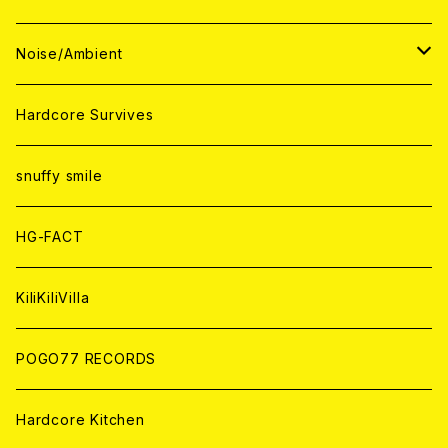
ANALOG
ANALOG
CD
CD
WORLD
JAPAN
Noise/Ambient
ANALOG
ANALOG
CD
CD
WORLD
JAPAN
Hardcore Survives
ANALOG
ANALOG
CD
CD
WORLD
snuffy smile
ANALOG
ANALOG
CD
HG-FACT
ANALOG
KiliKiliVilla
POGO77 RECORDS
Hardcore Kitchen