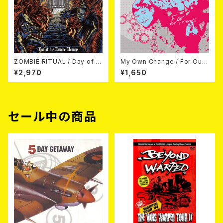
ZOMBIE RITUAL / Day of th
My Own Change / For Our
e Zombie Demons
Friends CD
¥2,970
¥1,650
セール中の商品