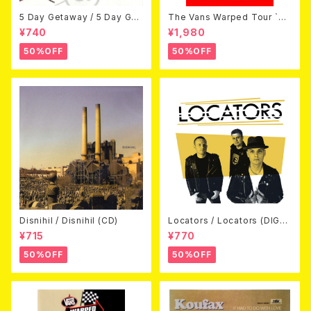
5 Day Getaway / 5 Day Get
The Vans Warped Tour `04
away (CDEP)
Beyond Warped (国内盤DV
¥740
¥1,980
D)
50%OFF
50%OFF
Disnihil / Disnihil (CD)
Locators / Locators (DIGPA
CK CD)
¥715
¥770
50%OFF
50%OFF