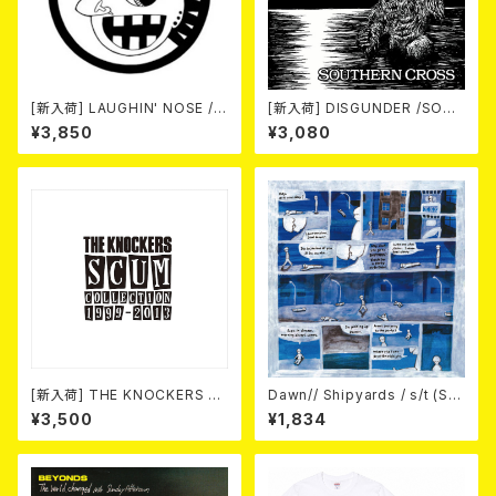
[新入荷] LAUGHIN' NOSE / P
[新入荷] DISGUNDER /SOUT
USSY FOR SALE (LP)
HERN CROSS (CD)
¥3,850
¥3,080
[新入荷] THE KNOCKERS 『S
Dawn// Shipyards / s/t (Spl
CUM COLLECTION 1999
it) LP＋CD
¥3,500
¥1,834
～2013』(2xCD)