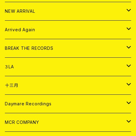
10インチ
その他
HOOD
EL ZINE
アナログ
NEW ARRIVAL
その他
DOLL MAGAZINE (USED)
アパレル
CD
Arrived Again
書籍
アナログ
CD
BREAK THE RECORDS
DIGITAL CONTENTS
アナログ
CD
３LA
ANALOG
CD
十三月
アパレル
ANALOG
CD
Daymare Recordings
ANALOG
CD
MCR COMPANY