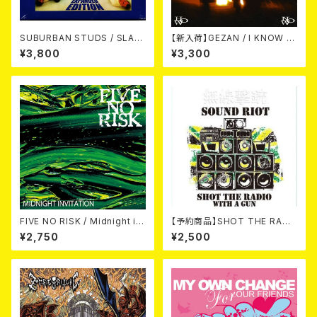
SUBURBAN STUDS / SLAM
【新入荷】GEZAN / I KNOW H
EXPANDED 2CD
OW NOW (CD)
¥3,800
¥3,300
FIVE NO RISK / Midnight in
【予約商品】SHOT THE RADI
vitation CD
O WITH A GUN / SOUND RI
¥2,750
¥2,500
OT (CD)【8月８日発売】