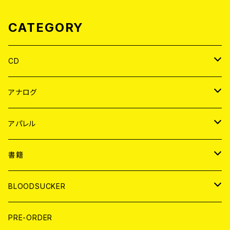
CATEGORY
CD
JAPAN
アナログ
WORLD
JAPAN
アパレル
７EP
WORLD
JAPAN
書籍
LP
7EP
T-shirt
WORLD
MAGAZINE
BLOODSUCKER
FLEXI
LP
HOOD
T-shirt
BOLLOCKS
写真集 (PHOTOBOOK)
CD
PRE-ORDER