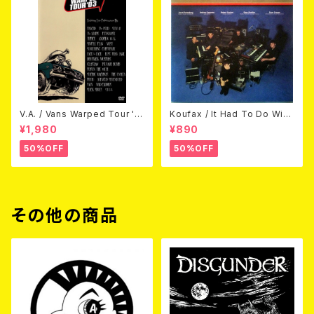
V.A. / Vans Warped Tour '0
Koufax / It Had To Do With
3 (DVD)
Love (CD)
¥1,980
¥890
50%OFF
50%OFF
その他の商品