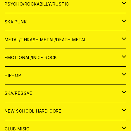
CD
アナログ
JAPAN
PSYCHO/ROCKABILLY/RUSTIC
CD
CD
WORLD
JAPAN
SKA PUNK
ANALOG
CD
CD
WORLD
JAPAN
METAL/THRASH METAL/DEATH METAL
ANALOG
ANALOG
CD
CD
WORLD
JAPAN
EMOTIONAL/INDIE ROCK
ANALOG
ANALOG
CD
CD
WORLD
JAPAN
HIPHOP
ANALOG
ANALOG
ANALOG
CD
WORLD
JAPAN
SKA/REGGAE
CD
ANALOG
CD
CD
WORLD
JAPAN
NEW SCHOOL HARD CORE
ANALOG
ANALOG
CD
CD
WORLD
JAPAN
CLUB MISIC