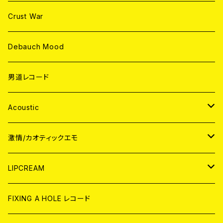
Crust War
Debauch Mood
男道レコード
Acoustic
JAPAN
激情/カオティックエモ
CD
WORLD
JAPAN
LIPCREAM
ANALOG
CD
CD
WORLD
CD
FIXING A HOLE レコード