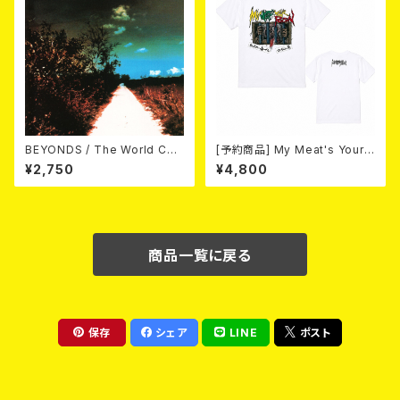
BEYONDS / The World Cha
[予約商品] My Meat's Your
nged Into Sunday Afternoo
Poison -あんたにゃ毒でもオイ
¥2,750
¥4,800
n 10"＋CD＋DVD
ラにゃ薬- (WHITE) 熊本地震
復興支援T-shirt (XXL & XXX
L) 2026年8月末～9月頭発売
予定！
商品一覧に戻る
保存
シェア
LINE
ポスト