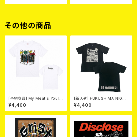
その他の商品
[予約商品] My Meat's Your
[新入荷] FUKUSHIMA NIGHT
Poison -あんたにゃ毒でもオイ
MARE Tee -MISERY editio
¥4,400
¥4,400
ラにゃ薬- (White) 熊本地震 復
n- (SMOKE BLACK)
興支援T-shirt 2026年8月末
～9月頭入荷！