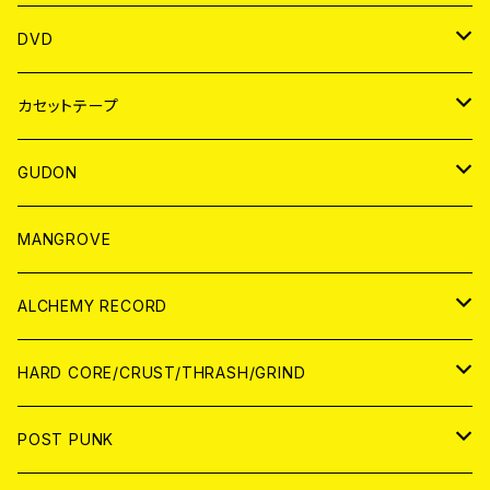
ANALOG
アパレル
DVD
BADGE
JAPAN
カセットテープ
WORLD
JAPAN
GUDON
WORLD
アパレル
MANGROVE
PATCH
ALCHEMY RECORD
アナログ
CD
HARD CORE/CRUST/THRASH/GRIND
DIGITAL CONTENTS
ANALOG
JAPAN
POST PUNK