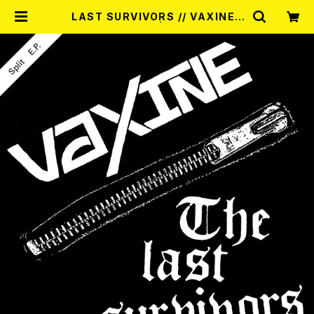
LAST SURVIVORS // VAXINE /
SPLIT E.P. 7EP | RECORD SHO
P MISERY