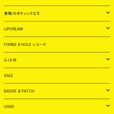
JAPAN
激情/カオティックエモ
CD
WORLD
JAPAN
LIPCREAM
ANALOG
CD
CD
WORLD
CD
FIXING A HOLE レコード
ANALOG
ANALOG
CD
アナログ
G.I.S.M
ANALOG
DVD
CD
SALE
T-shirt & WEAR
ANALOG
BADGE & PATCH
T-SHIRT & WEAR
BADGE
USED