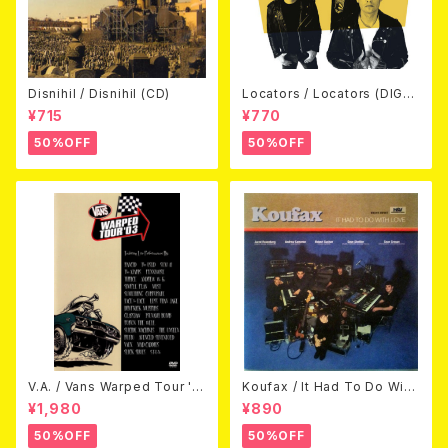
Disnihil / Disnihil (CD)
Locators / Locators (DIGPA
CK CD)
¥715
¥770
50%OFF
50%OFF
V.A. / Vans Warped Tour '0
Koufax / It Had To Do With
3 (DVD)
Love (CD)
¥1,980
¥890
50%OFF
50%OFF