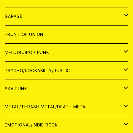
ANALOG
GARAGE
JAPAN
FRONT OF UNION
アナログ
WORLD
MELODIC/POP PUNK
CD
アナログ
JAPAN
PSYCHO/ROCKABILLY/RUSTIC
CD
CD
WORLD
JAPAN
SKA PUNK
ANALOG
CD
CD
WORLD
JAPAN
METAL/THRASH METAL/DEATH METAL
ANALOG
ANALOG
CD
CD
WORLD
JAPAN
EMOTIONAL/INDIE ROCK