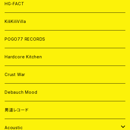
ANALOG
ANALOG
CD
HG-FACT
ANALOG
KiliKiliVilla
POGO77 RECORDS
Hardcore Kitchen
Crust War
Debauch Mood
男道レコード
Acoustic