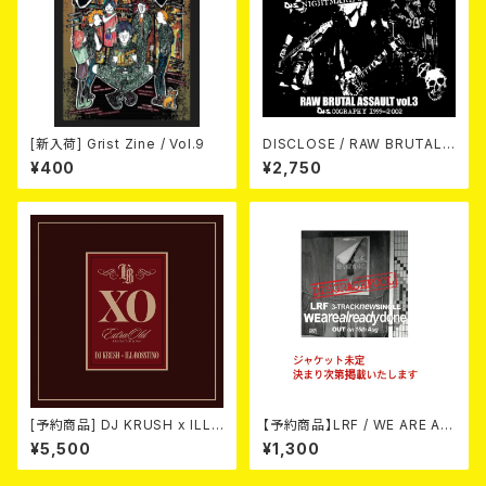
[新入荷] Grist Zine / Vol.9
DISCLOSE / RAW BRUTAL
ASSAULT Vol.3 : DISCOGR
¥400
¥2,750
APHY 1999-2002 (2xCD)
[予約商品] DJ KRUSH x ILL-
【予約商品】LRF / WE ARE AL
BOSSTINO / XO (2CD)(限定
READY DONE (CD) 【8月15日
¥5,500
¥1,300
盤) 2026年08月05日発売！
発売】