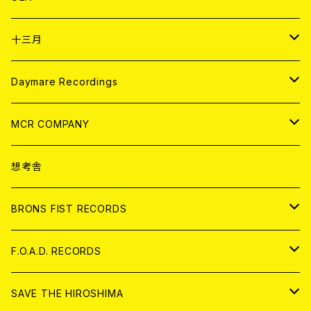
ANALOG
CD
十三月
アパレル
ANALOG
CD
Daymare Recordings
ANALOG
CD
MCR COMPANY
ANALOG
CD
想考舎
アパレル
BRONS FIST RECORDS
ANALOG
CD
F.O.A.D. RECORDS
ANALOG
CD
SAVE THE HIROSHIMA