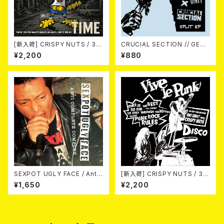
[新入荷] CRISPY NUTS / 30t
CRUCIAL SECTION // GERI
h Anniversary Vol.1 (7"EP)
ATRIC UNIT / Life In Rever
¥2,200
¥880
se (split) 7EP
SEXPOT UGLY FACE / Anti
[新入荷] CRISPY NUTS / 30t
Complete Complex 7EP
h Anniversary Vol.2 (7"EP)
¥1,650
¥2,200