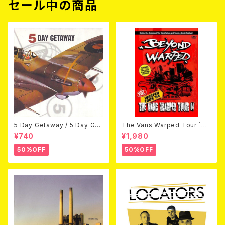
セール中の商品
5 Day Getaway / 5 Day Get
The Vans Warped Tour `04
away (CDEP)
Beyond Warped (国内盤DV
¥740
¥1,980
D)
50%OFF
50%OFF