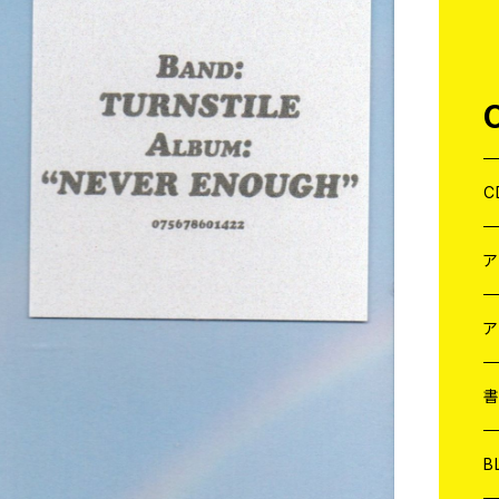
C
J
W
J
ア
７
W
J
L
7
T-
W
M
B