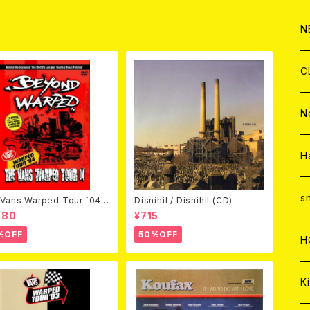
C
A
C
C
W
J
N
A
A
C
C
W
J
C
A
A
C
C
W
J
N
A
A
C
C
W
J
H
A
A
C
C
W
s
Vans Warped Tour `04
Disnihil / Disnihil (CD)
ond Warped (国内盤DVD)
980
¥715
A
A
%OFF
50%OFF
C
H
A
Ki