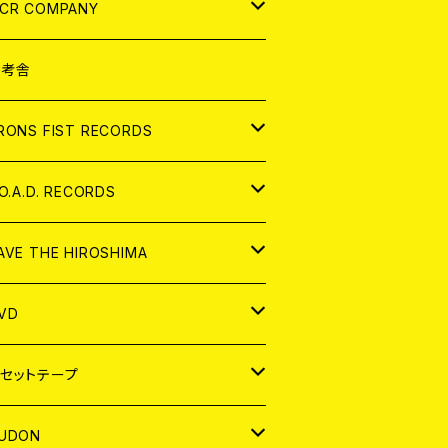
NALOG
D
CR COMPANY
NALOG
D
想考舎
パレル
RONS FIST RECORDS
NALOG
D
.O.A.D. RECORDS
NALOG
D
AVE THE HIROSHIMA
NALOG
パレル
VD
ADGE
APAN
セットテープ
ORLD
APAN
UDON