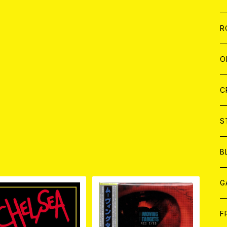
W
A
C
C
W
J
R
A
A
C
C
W
J
O
A
A
C
C
W
J
C
A
A
C
C
W
S
A
A
C
B
品
A
G
J
F