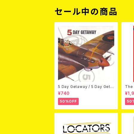
セール中の商品
5 Day Getaway / 5 Day Geta
The 
way (CDEP)
Bey
¥740
¥1,
50%OFF
50