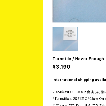
Turnstile / Never Enoug
¥3,190
International shipping avail
2024年のFUJI ROCK出演も
『Turnstile』、2021年の『Glow
カオティックなLIVE、HEAVYな