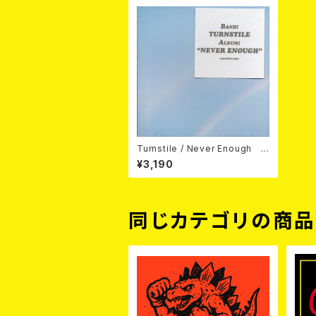
Turnstile / Never Enough C
D
¥3,190
同じカテゴリの商