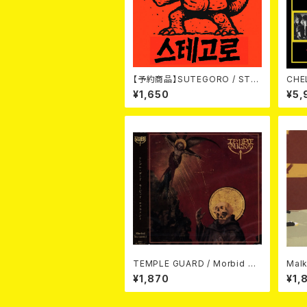
【予約商品】SUTEGORO / STR
CHELSEA / 
EET BATTLE (CD)【8月8日発
ARD
¥1,650
¥5,
売】
TEMPLE GUARD / Morbid Sa
Malk
crament CD
rd C
¥1,870
¥1,