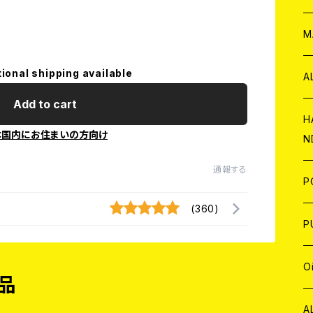
W
ア
M
tional shipping available
P
A
Add to cart
C
H
本国内にお住まいの方向け
N
D
A
通報する
J
P
(360)
C
W
C
P
A
C
J
A
J
O
品
C
A
W
J
C
W
J
A