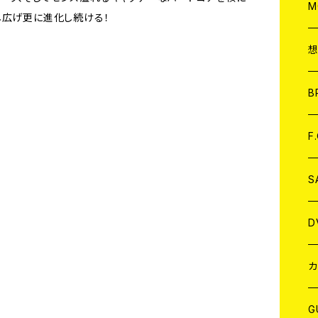
A
C
M
し広げ更に進化し続ける！
A
C
ア
B
A
C
F
A
C
S
A
ア
D
B
J
カ
W
J
G