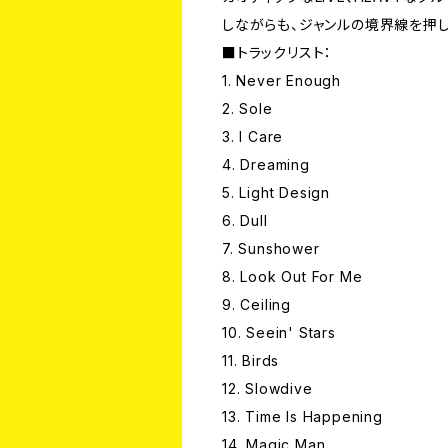
しながらも、ジャンルの境界線を押
■トラックリスト：
1. Never Enough
2. Sole
3. I Care
4. Dreaming
5. Light Design
6. Dull
7. Sunshower
8. Look Out For Me
9. Ceiling
10. Seein' Stars
11. Birds
12. Slowdive
13. Time Is Happening
14. Magic Man