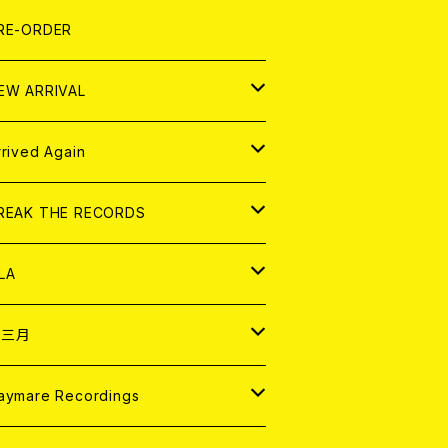
LEXI
P
OOD
shirt
OLLOCKS
真集 (PHOTOBOOK)
D
RE-ORDER
0インチ
の他
OOD
L ZINE
アナログ
EW ARRIVAL
の他
OLL MAGAZINE (USED)
パレル
D
rrived Again
書籍
アナログ
D
REAK THE RECORDS
IGITAL CONTENTS
アナログ
D
LA
NALOG
D
十三月
パレル
NALOG
D
aymare Recordings