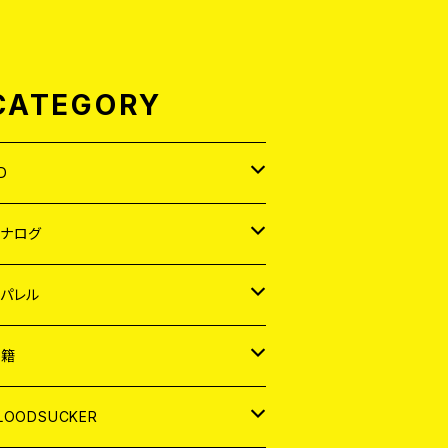
CATEGORY
D
APAN
アナログ
ORLD
APAN
パレル
EP
ORLD
APAN
書籍
P
EP
shirt
ORLD
AGAZINE
LOODSUCKER