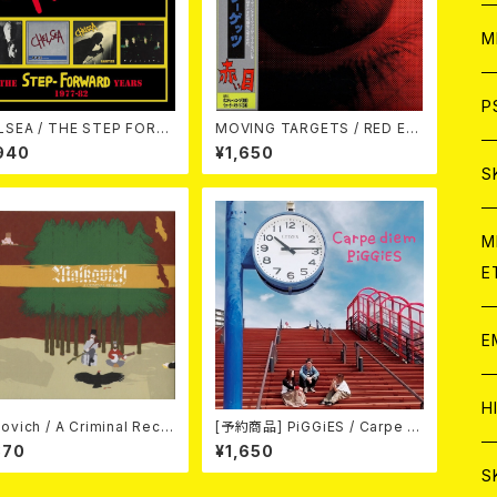
ア
W
M
C
ア
J
P
THE STEP FORW
MOVING TARGETS / RED EY
 YEARS 1977-82 4CD CL
ES CD
940
¥1,650
AMSHELL BOX 4CD
C
C
W
J
S
A
C
C
W
J
M
E
A
A
C
C
W
J
E
A
A
C
C
W
J
H
ovich / A Criminal Reco
[予約商品] PiGGiES / Carpe di
A
D
em (CD) 2026年8月12日リリー
870
¥1,650
ス予定
A
A
C
W
J
S