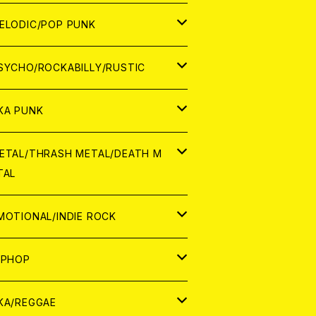
ナログ
ORLD
ELODIC/POP PUNK
D
ナログ
APAN
SYCHO/ROCKABILLY/RUSTIC
D
D
ORLD
APAN
KA PUNK
NALOG
D
D
ORLD
APAN
ETAL/THRASH METAL/DEATH M
TAL
NALOG
NALOG
D
D
ORLD
APAN
MOTIONAL/INDIE ROCK
NALOG
NALOG
D
D
ORLD
APAN
IPHOP
NALOG
NALOG
NALOG
D
ORLD
APAN
KA/REGGAE