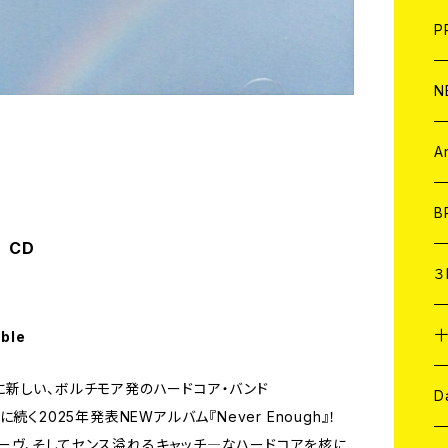
F
L
H
T-
B
写
C
P
1
そ
H
E
N
そ
D
ア
C
A
C
B
h CD
D
C
３
A
C
able
記憶に新しい、ボルチモア発のハードコア・バンド
ア
A
C
D
 On』に続く2025年発表NEWアルバム『Never Enough』！
グルーヴ、そしてセンス溢れるキャッチ―なハードコアを核に