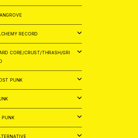
ORLD
パレル
ANGROVE
ATCH
LCHEMY RECORD
アナログ
D
ARD CORE/CRUST/THRASH/GRI
D
IGITAL CONTENTS
NALOG
APAN
OST PUNK
D
ORLD
D
UNK
NALOG
D
APAN
NALOG
APAN
i PUNK
ASSETTE TAPE
NALOG
ORLD
APAN
D
ORLD
APAN
LTERNATIVE