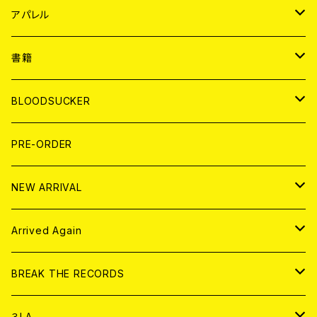
WORLD
JAPAN
アパレル
７EP
WORLD
JAPAN
書籍
LP
7EP
T-shirt
WORLD
MAGAZINE
BLOODSUCKER
FLEXI
LP
HOOD
T-shirt
BOLLOCKS
写真集 (PHOTOBOOK)
CD
PRE-ORDER
10インチ
その他
HOOD
EL ZINE
アナログ
NEW ARRIVAL
その他
DOLL MAGAZINE (USED)
アパレル
CD
Arrived Again
書籍
アナログ
CD
BREAK THE RECORDS
DIGITAL CONTENTS
アナログ
CD
３LA