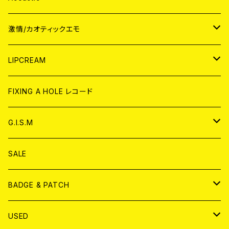
JAPAN
激情/カオティックエモ
CD
WORLD
JAPAN
LIPCREAM
ANALOG
CD
CD
WORLD
CD
FIXING A HOLE レコード
ANALOG
ANALOG
CD
アナログ
G.I.S.M
ANALOG
DVD
CD
SALE
T-shirt & WEAR
ANALOG
BADGE & PATCH
T-SHIRT & WEAR
BADGE
USED