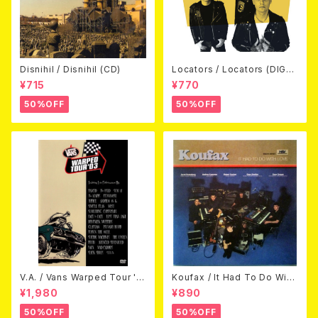
Disnihil / Disnihil (CD)
Locators / Locators (DIGPA
CK CD)
¥715
¥770
50%OFF
50%OFF
V.A. / Vans Warped Tour '0
Koufax / It Had To Do With
3 (DVD)
Love (CD)
¥1,980
¥890
50%OFF
50%OFF