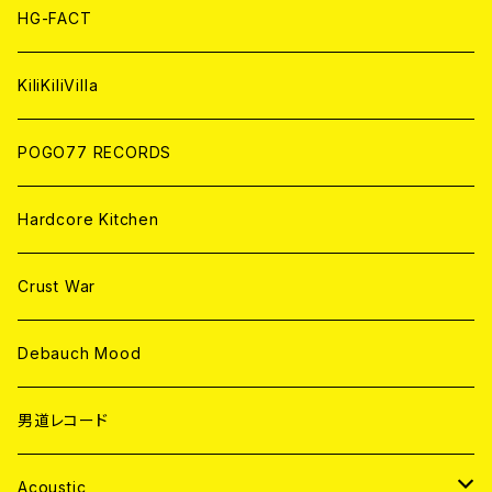
ANALOG
ANALOG
CD
HG-FACT
ANALOG
KiliKiliVilla
POGO77 RECORDS
Hardcore Kitchen
Crust War
Debauch Mood
男道レコード
Acoustic