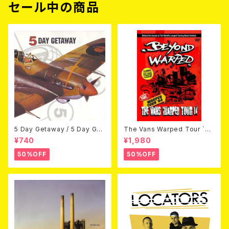
セール中の商品
5 Day Getaway / 5 Day Get
The Vans Warped Tour `04
away (CDEP)
Beyond Warped (国内盤DV
¥740
¥1,980
D)
50%OFF
50%OFF