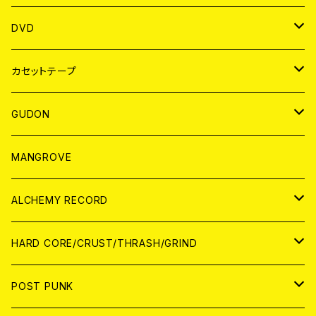
ANALOG
アパレル
DVD
BADGE
JAPAN
カセットテープ
WORLD
JAPAN
GUDON
WORLD
アパレル
MANGROVE
PATCH
ALCHEMY RECORD
アナログ
CD
HARD CORE/CRUST/THRASH/GRIND
DIGITAL CONTENTS
ANALOG
JAPAN
POST PUNK