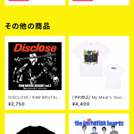
その他の商品
DISCLOSE / RAW BRUTAL
[予約商品] My Meat's Your
ASSAULT Vol.3 : DISCOGR
Poison -あんたにゃ毒でもオイ
¥2,750
¥4,400
APHY 1999-2002 (2xCD)
ラにゃ薬- (White) 熊本地震 復
興支援T-shirt 2026年8月末
～9月頭入荷！