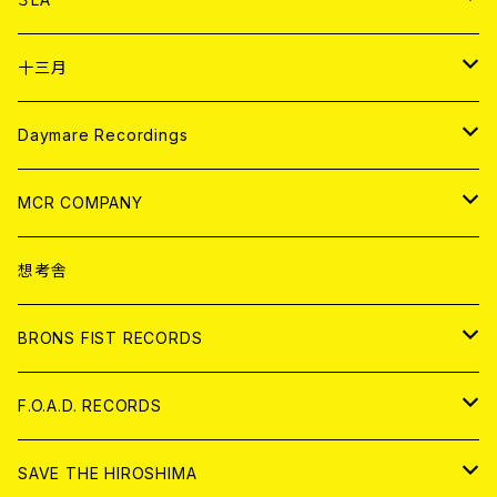
ANALOG
CD
十三月
アパレル
ANALOG
CD
Daymare Recordings
ANALOG
CD
MCR COMPANY
ANALOG
CD
想考舎
アパレル
BRONS FIST RECORDS
ANALOG
CD
F.O.A.D. RECORDS
ANALOG
CD
SAVE THE HIROSHIMA