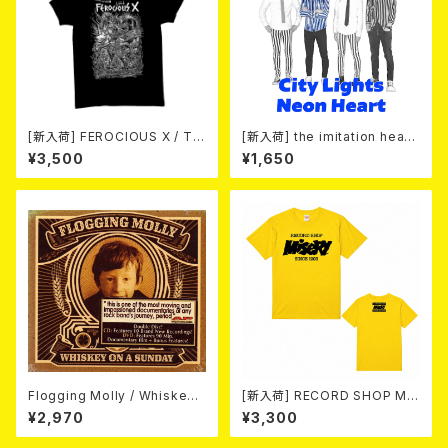
[新入荷] FEROCIOUS X / T S
[新入荷] the imitation heart
HIRT
s / City Lights Neon Heart
¥3,500
¥1,650
(7"EP)
Flogging Molly / Whiskey
[新入荷] RECORD SHOP MIS
On A Sunday (DVD＋CD)
ERY / 33th anniversary T-s
¥2,970
¥3,300
hirts (yellow ②)