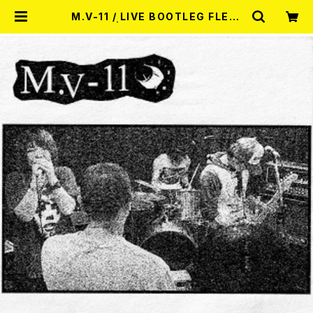
M.V-11 / LIVE BOOTLEG FLEXI
(FLEXI) | RECORD SHOP MISE
RY