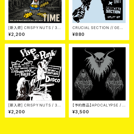
[新入荷] CRISPY NUTS / 30t
CRUCIAL SECTION // GERI
h Anniversary Vol.1 (7"EP)
ATRIC UNIT / Life In Rever
¥2,200
¥880
se (split) 7EP
[新入荷] CRISPY NUTS / 30t
【予約商品】APOCALYPSE / A
h Anniversary Vol.2 (7"EP)
POCALYPSE(US Version)
¥2,200
¥3,500
LP【11月入荷予定】