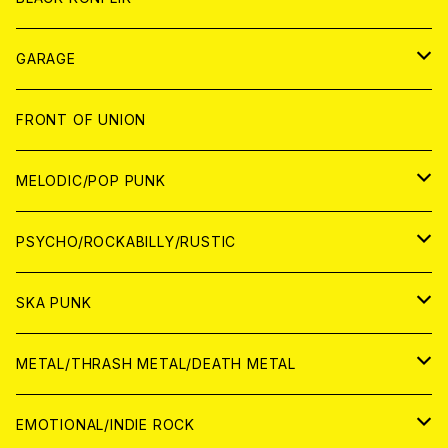
ANALOG
GARAGE
JAPAN
FRONT OF UNION
アナログ
WORLD
MELODIC/POP PUNK
CD
アナログ
JAPAN
PSYCHO/ROCKABILLY/RUSTIC
CD
CD
WORLD
JAPAN
SKA PUNK
ANALOG
CD
CD
WORLD
JAPAN
METAL/THRASH METAL/DEATH METAL
ANALOG
ANALOG
CD
CD
WORLD
JAPAN
EMOTIONAL/INDIE ROCK