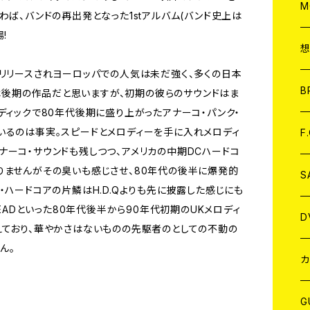
A
C
M
わば、バンドの再出発となった1stアルバム(バンド史上は
!
A
C
dsからリリースされヨーロッパでの人気は未だ強く、多くの日本
ア
B
RSは後期の作品だと思いますが、初期の彼らのサウンドはま
ディックで80年代後期に盛り上がったアナーコ・パンク・
A
C
いるのは事実。スピードとメロディーを手に入れメロディ
F
ナーコ・サウンドも残しつつ、アメリカの中期DCハードコ
りませんがその臭いも感じさせ、80年代の後半に爆発的
A
C
S
・ハードコアの片鱗はH.D.Qよりも先に披露した感じにも
HEADといった80年代後半から90年代初期のUKメロディ
A
ア
D
えており、華やかさはないものの先駆者のとしての不動の
ん。
B
J
カ
W
J
G