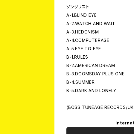
ソングリスト
A-1.BLIND EYE
A-2.WATCH AND WAIT
A-3.HEDONISM
A-4.COMPUTERAGE
A-5.EYE TO EYE
B-1.RULES
B-2.AMERICAN DREAM
B-3.DOOMSDAY PLUS ONE
B-4.SUMMER
B-5.DARK AND LONELY
(BOSS TUNEAGE RECORDS/UK
Interna