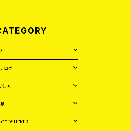
CATEGORY
D
APAN
アナログ
ORLD
APAN
パレル
EP
ORLD
APAN
書籍
P
EP
shirt
ORLD
AGAZINE
LOODSUCKER