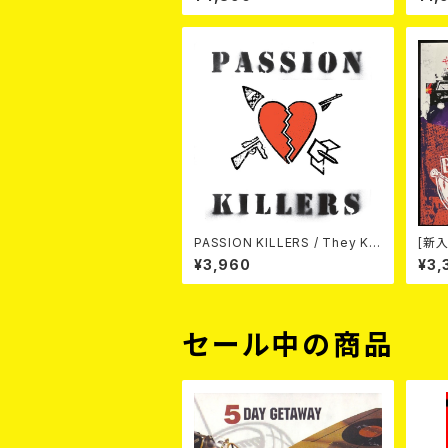
RD COKE BOTTLE GREEN VI
NYL) (ITA / F.O.A.D.)
PASSION KILLERS / They Kill
[新入
Our Passion With Their Hate
or /
¥3,960
¥3,
And Wars LP
枚ス
セール中の商品