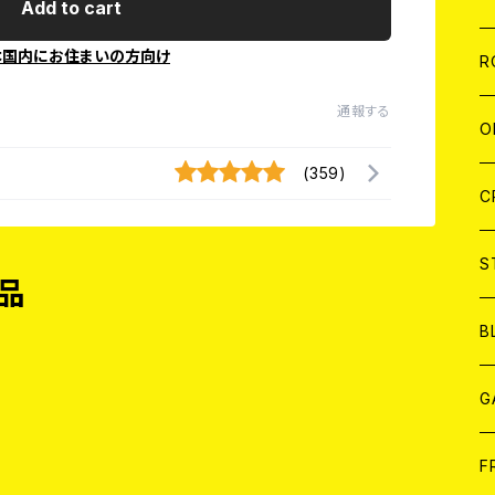
Add to cart
W
A
本国内にお住まいの方向け
C
C
W
J
R
通報する
A
A
C
C
W
J
O
(359)
A
A
C
C
W
J
C
A
A
C
C
W
S
品
A
A
C
B
A
G
J
F