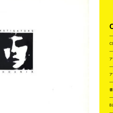
C
J
W
J
ア
７
W
J
L
7
T-
W
M
B