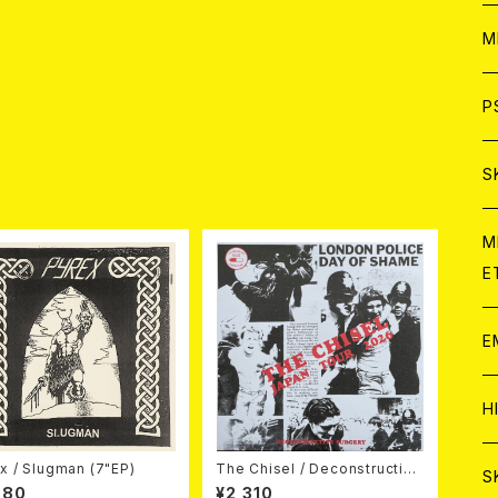
ア
W
M
C
ア
J
P
C
C
W
J
S
品
A
C
C
W
J
M
E
A
A
C
C
W
J
E
A
A
C
C
W
J
H
A
A
x / Slugman (7"EP)
The Chisel / Deconstructive
A
C
W
J
S
Surgery (7"EP)
980
¥2,310