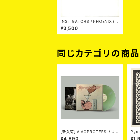
INSTIGATORS / PHOENIX (C
OLOR LP)
¥3,500
同じカテゴリの商
[新入荷] AIVOPROTEESI / UM
Pyre
PIKUJA (LP / LTD.100 DIE-HA
¥4,890
¥1,