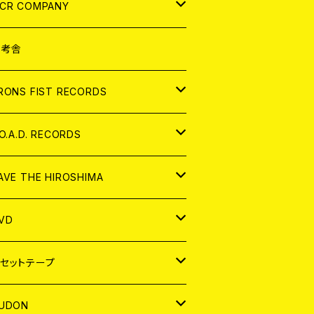
NALOG
D
CR COMPANY
NALOG
D
想考舎
パレル
RONS FIST RECORDS
NALOG
D
.O.A.D. RECORDS
NALOG
D
AVE THE HIROSHIMA
NALOG
パレル
VD
ADGE
APAN
セットテープ
ORLD
APAN
UDON