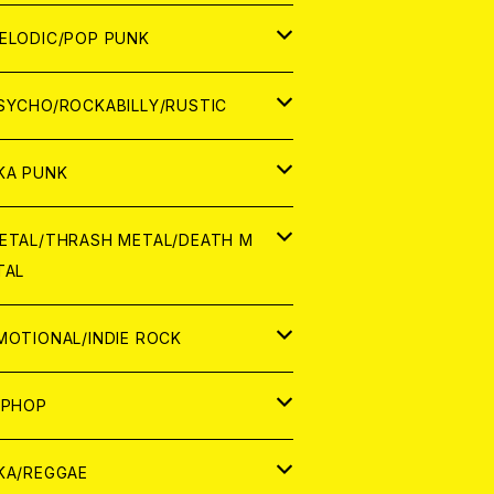
ナログ
ORLD
ELODIC/POP PUNK
D
ナログ
APAN
SYCHO/ROCKABILLY/RUSTIC
D
D
ORLD
APAN
KA PUNK
NALOG
D
D
ORLD
APAN
ETAL/THRASH METAL/DEATH M
TAL
NALOG
NALOG
D
D
ORLD
APAN
MOTIONAL/INDIE ROCK
NALOG
NALOG
D
D
ORLD
APAN
IPHOP
NALOG
NALOG
NALOG
D
ORLD
APAN
KA/REGGAE