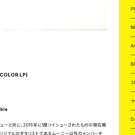
F
L
H
T-
B
写
C
P
1
そ
H
E
N
そ
D
ア
C
A
C
B
(COLOR LP)
D
C
３
A
C
able
ア
A
C
D
イシューと共に、2015年に1度リイシューされたものの現在廃
Sがオリジナルのギタリストであるムーニー以外のメンバーを