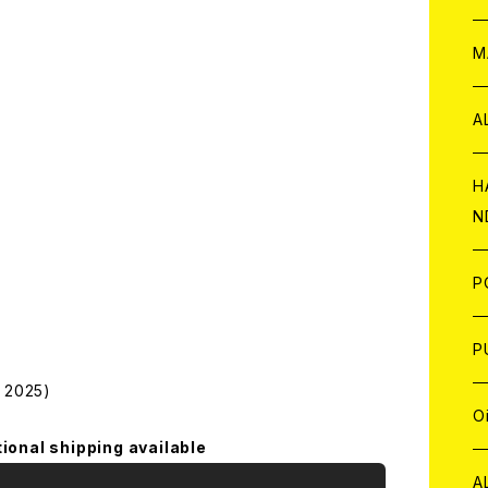
W
ア
M
P
A
C
H
N
D
A
J
P
C
W
C
P
 2025)
A
C
J
A
J
O
tional shipping available
C
A
W
J
C
W
J
A