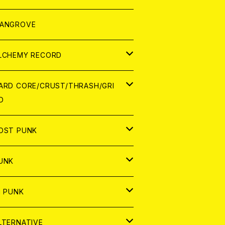
ORLD
パレル
ANGROVE
ATCH
LCHEMY RECORD
アナログ
D
ARD CORE/CRUST/THRASH/GRI
D
IGITAL CONTENTS
NALOG
APAN
OST PUNK
D
ORLD
D
UNK
NALOG
D
APAN
NALOG
APAN
i PUNK
ASSETTE TAPE
NALOG
ORLD
APAN
D
ORLD
APAN
LTERNATIVE