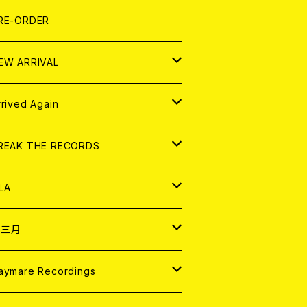
LEXI
P
OOD
shirt
OLLOCKS
真集 (PHOTOBOOK)
D
RE-ORDER
0インチ
の他
OOD
L ZINE
アナログ
EW ARRIVAL
の他
OLL MAGAZINE (USED)
パレル
D
rrived Again
書籍
アナログ
D
REAK THE RECORDS
IGITAL CONTENTS
アナログ
D
LA
NALOG
D
十三月
パレル
NALOG
D
aymare Recordings