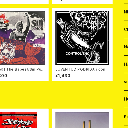
C
A
C
C
W
J
N
A
A
C
C
W
J
C
A
A
C
C
W
J
N
A
A
C
C
W
J
H
荷] The Babes//Sin Pud
JUVENTUD PODRIDA / contr
 Pulso SPLIT LP/限定200
ol/encierro 7EP
300
¥1,430
プラッター)
A
A
C
C
W
s
A
A
C
H
A
Ki