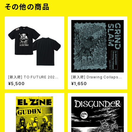
その他の商品
[新入荷] TO FUTURE 2026
[新入荷] Drawing Collaps
× MOBSTYLES Tee
e//IL BASTARDO / GRIND S
¥5,500
¥1,650
LAM (CD)