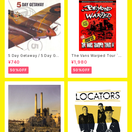
5 Day Getaway / 5 Day Get
The Vans Warped Tour `04
away (CDEP)
Beyond Warped (国内盤DV
¥740
¥1,980
D)
50%OFF
50%OFF