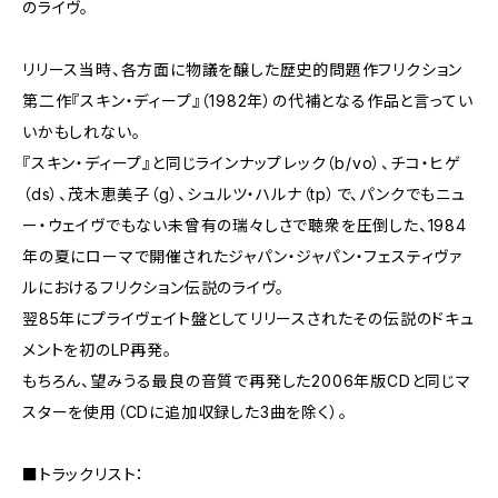
のライヴ。
リリース当時、各方面に物議を醸した歴史的問題作フリクション
第二作『スキン・ディープ』（1982年）の代補となる作品と言ってい
いかもしれない。
『スキン・ディープ』と同じラインナップ――レック（b/vo）、チコ・ヒゲ
（ds）、茂木恵美子（g）、シュルツ・ハルナ（tp）――で、パンクでもニュ
ー・ウェイヴでもない未曾有の瑞々しさで聴衆を圧倒した、1984
年の夏にローマで開催されたジャパン・ジャパン・フェスティヴァ
ルにおけるフリクション伝説のライヴ。
翌85年にプライヴェイト盤としてリリースされたその伝説のドキュ
メントを初のLP再発。
もちろん、望みうる最良の音質で再発した2006年版CDと同じマ
スターを使用（CDに追加収録した3曲を除く）。
■トラックリスト：