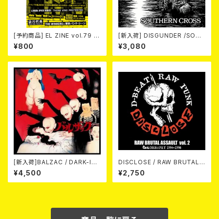
[予約商品] EL ZINE vol.79 8
[新入荷] DISGUNDER /SOUT
月25日発売予定
HERN CROSS (CD)
¥800
¥3,080
[新入荷]BALZAC / DARK-IS
DISCLOSE / RAW BRUTAL
M -20th Anniversary Comp
ASSAULT Vol.2 : DISCOGR
¥4,500
¥2,750
ilation- (2CD)
APHY 1994-1998 (2CD)