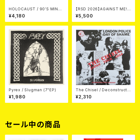
HOLOCAUST / 90'S MIND I
【RSD 2026】AGAINST ME! /
N YOUR MINDS (※LTD.150
NEW WAVE B-SIDES [RSD V
¥4,180
¥5,500
SWIRL BLUE VINYL)
INYL EP][Coloured Vinyl](1
2")
Pyrex / Slugman (7"EP)
The Chisel / Deconstructiv
e Surgery (7"EP)
¥1,980
¥2,310
セール中の商品