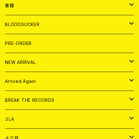
７EP
WORLD
JAPAN
書籍
LP
7EP
T-shirt
WORLD
MAGAZINE
BLOODSUCKER
FLEXI
LP
HOOD
T-shirt
BOLLOCKS
写真集 (PHOTOBOOK)
CD
PRE-ORDER
10インチ
その他
HOOD
EL ZINE
アナログ
NEW ARRIVAL
その他
DOLL MAGAZINE (USED)
アパレル
CD
Arrived Again
書籍
アナログ
CD
BREAK THE RECORDS
DIGITAL CONTENTS
アナログ
CD
３LA
ANALOG
CD
十三月