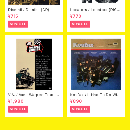
Disnihil / Disnihil (CD)
Locators / Locators (DIGPA
CK CD)
¥715
¥770
50%OFF
50%OFF
V.A. / Vans Warped Tour '0
Koufax / It Had To Do With
3 (DVD)
Love (CD)
¥1,980
¥890
50%OFF
50%OFF