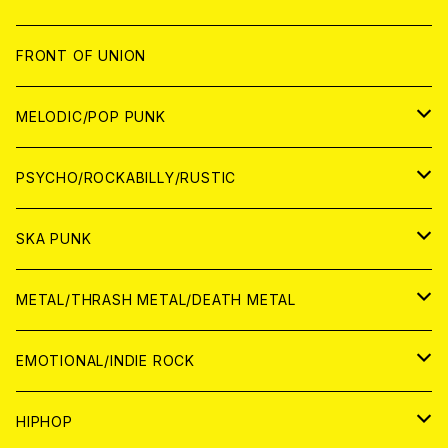
JAPAN
FRONT OF UNION
アナログ
WORLD
MELODIC/POP PUNK
CD
アナログ
JAPAN
PSYCHO/ROCKABILLY/RUSTIC
CD
CD
WORLD
JAPAN
SKA PUNK
ANALOG
CD
CD
WORLD
JAPAN
METAL/THRASH METAL/DEATH METAL
ANALOG
ANALOG
CD
CD
WORLD
JAPAN
EMOTIONAL/INDIE ROCK
ANALOG
ANALOG
CD
CD
WORLD
JAPAN
HIPHOP