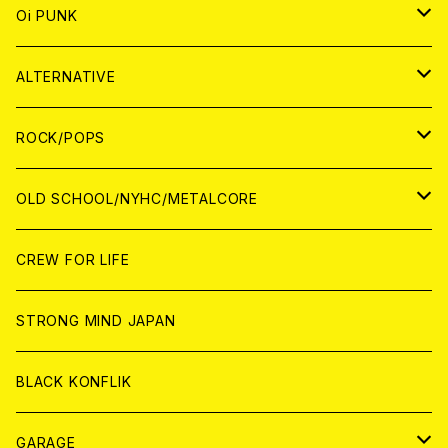
ANALOG
CD
JAPAN
ANALOG
JAPAN
Oi PUNK
CASSETTE TAPE
ANALOG
WORLD
JAPAN
CD
WORLD
JAPAN
ALTERNATIVE
WORLD
ANALOG
CD
CD
WOLRD
JAPAN
ROCK/POPS
ANALOG
ANALOG
CD
CD
WORLD
JAPAN
OLD SCHOOL/NYHC/METALCORE
ANALOG
ANALOG
CD
CD
WORLD
JAPAN
CREW FOR LIFE
ANALOG
ANALOG
CD
CD
WORLD
STRONG MIND JAPAN
ANALOG
ANALOG
CD
BLACK KONFLIK
ANALOG
GARAGE