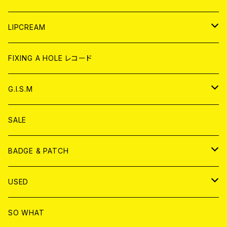
CD
WORLD
JAPAN
LIPCREAM
ANALOG
CD
CD
WORLD
CD
FIXING A HOLE レコード
ANALOG
ANALOG
CD
アナログ
G.I.S.M
ANALOG
DVD
CD
SALE
T-shirt & WEAR
ANALOG
BADGE & PATCH
T-SHIRT & WEAR
BADGE
USED
DVD
PATCH
書籍
SO WHAT