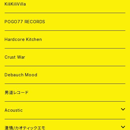
ANALOG
KiliKiliVilla
POGO77 RECORDS
Hardcore Kitchen
Crust War
Debauch Mood
男道レコード
Acoustic
JAPAN
激情/カオティックエモ