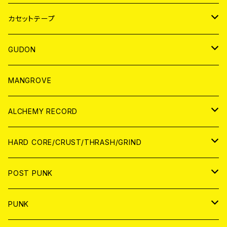
BADGE
JAPAN
カセットテープ
WORLD
JAPAN
GUDON
WORLD
アパレル
MANGROVE
PATCH
ALCHEMY RECORD
アナログ
CD
HARD CORE/CRUST/THRASH/GRIND
DIGITAL CONTENTS
ANALOG
JAPAN
POST PUNK
CD
WORLD
CD
PUNK