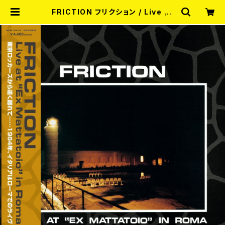
FRICTION フリクション / Live at
"Ex Mattatoio" in Roma LP | R
ECORD SHOP MISERY