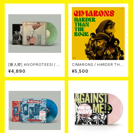
[新入荷] AIVOPROTEESI / U
CIMARONS / HARDER THA
MPIKUJA (LP / LTD.100 DIE
N THE ROCK LP
¥4,890
¥5,500
-HARD COKE BOTTLE GRE
EN VINYL) (ITA / F.O.A.D.)