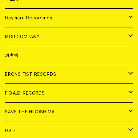
アパレル
ANALOG
CD
Daymare Recordings
ANALOG
CD
MCR COMPANY
ANALOG
CD
想考舎
アパレル
BRONS FIST RECORDS
ANALOG
CD
F.O.A.D. RECORDS
ANALOG
CD
SAVE THE HIROSHIMA
ANALOG
アパレル
DVD