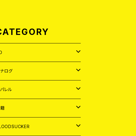
CATEGORY
D
APAN
アナログ
ORLD
APAN
パレル
EP
ORLD
APAN
書籍
P
EP
shirt
ORLD
AGAZINE
LOODSUCKER