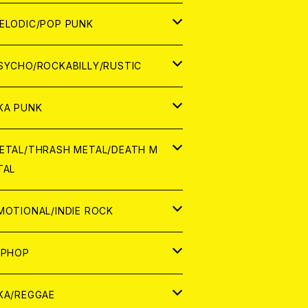
ナログ
ORLD
ELODIC/POP PUNK
D
ナログ
APAN
SYCHO/ROCKABILLY/RUSTIC
D
D
ORLD
APAN
KA PUNK
NALOG
D
D
ORLD
APAN
ETAL/THRASH METAL/DEATH M
TAL
NALOG
NALOG
D
D
ORLD
APAN
MOTIONAL/INDIE ROCK
NALOG
NALOG
D
D
ORLD
APAN
IPHOP
NALOG
NALOG
NALOG
D
ORLD
APAN
KA/REGGAE