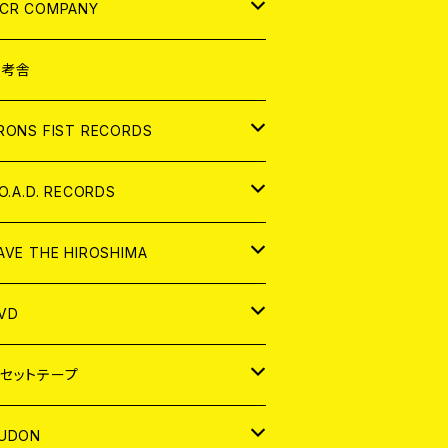
NALOG
D
CR COMPANY
NALOG
D
想考舎
パレル
RONS FIST RECORDS
NALOG
D
.O.A.D. RECORDS
NALOG
D
AVE THE HIROSHIMA
NALOG
パレル
VD
ADGE
APAN
セットテープ
ORLD
APAN
UDON