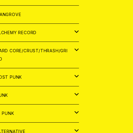
ORLD
パレル
ANGROVE
ATCH
LCHEMY RECORD
アナログ
D
ARD CORE/CRUST/THRASH/GRI
D
IGITAL CONTENTS
NALOG
APAN
OST PUNK
D
ORLD
D
UNK
NALOG
D
APAN
NALOG
APAN
i PUNK
ASSETTE TAPE
NALOG
ORLD
APAN
D
ORLD
APAN
LTERNATIVE