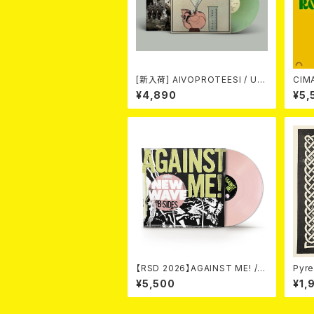
[新入荷] AIVOPROTEESI / UM
CIMARONS
PIKUJA (LP / LTD.100 DIE-HA
¥4,890
¥5,
RD COKE BOTTLE GREEN VI
NYL) (ITA / F.O.A.D.)
【RSD 2026】AGAINST ME! / N
Pyre
EW WAVE B-SIDES [RSD VIN
¥5,500
¥1,
YL EP][Coloured Vinyl](12")