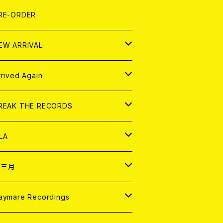
LEXI
P
OOD
shirt
OLLOCKS
真集 (PHOTOBOOK)
D
RE-ORDER
0インチ
の他
OOD
L ZINE
アナログ
EW ARRIVAL
の他
OLL MAGAZINE (USED)
パレル
D
rrived Again
書籍
アナログ
D
REAK THE RECORDS
IGITAL CONTENTS
アナログ
D
LA
NALOG
D
十三月
パレル
NALOG
D
aymare Recordings