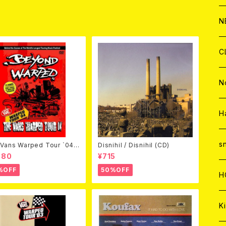
C
A
C
C
W
J
N
A
A
C
C
W
J
C
A
A
C
C
W
J
N
A
A
C
C
W
J
H
A
A
C
C
W
s
Vans Warped Tour `04
Disnihil / Disnihil (CD)
ond Warped (国内盤DVD)
980
¥715
%OFF
50%OFF
A
A
C
H
A
Ki