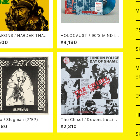
ア
W
M
C
ア
J
P
 / HARDER THAN
HOLOCAUST / 90'S MIND IN
THE ROCK LP
YOUR MINDS (※LTD.150 SWI
500
¥4,180
RL BLUE VINYL)
C
C
W
J
S
A
C
C
W
J
M
E
A
A
C
C
W
J
E
A
A
C
C
W
J
H
x / Slugman (7"EP)
The Chisel / Deconstructive
A
Surgery (7"EP)
980
¥2,310
A
A
C
W
J
S