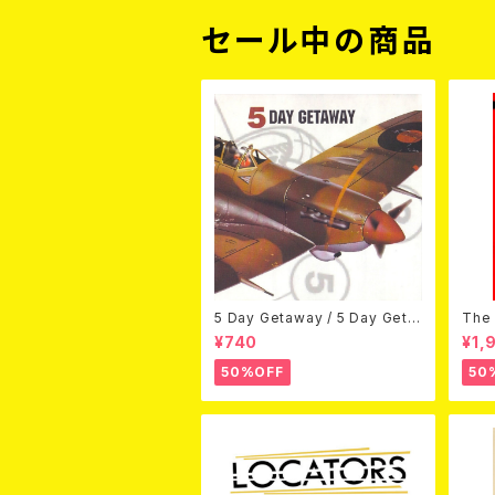
セール中の商品
5 Day Getaway / 5 Day Geta
The 
way (CDEP)
Bey
¥740
¥1,
50%OFF
50