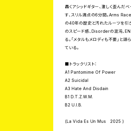
轟くアシッドギター、激しく歪んだ
す、スリル満点の6分間。Arms Ra
の40年の歴史と汚れたルーツを引き継ぎ
のスピード感、Disorderの混沌
る。「メタルもメロディも不要」と
ている。
■トラックリスト：
A1 Pantomime Of Power
A2 Suicidal
A3 Hate And Disdain
B1 D.T.Z.W.M.
B2 U.I.B.
(La Vida Es Un Mus 2025 )