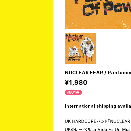
NUCLEAR FEAR / Pantom
¥1,980
残り1点
International shipping avail
UK HARDCOREバンド『NUCLEAR 
UKのレーベルLa Vida Es Un M