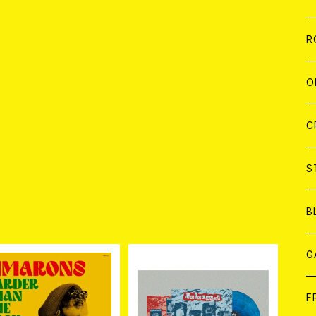
W
A
C
C
W
J
R
A
A
C
C
W
J
O
A
A
C
C
W
J
C
A
A
C
C
W
S
A
A
C
B
品
A
G
J
F