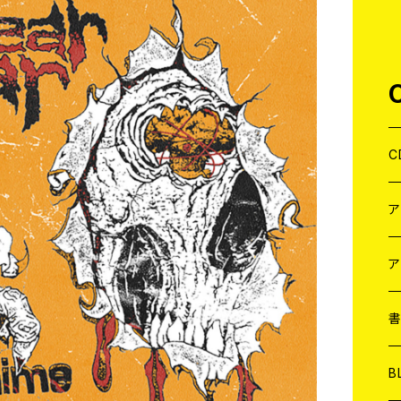
C
J
W
J
ア
７
W
J
L
7
T-
W
M
B