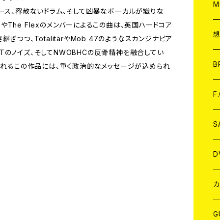
A
C
M
ベース、容赦ないドラム、そして凶暴なボーカルが織りな
ceやThe Flexのメンバーによるこの曲は、英国ハードコア
A
C
つつ、TotalitärやMob 47のようなスカンジナビア
、ENTのノイズ、そしてNWOBHCの反骨精神を融合してい
ア
B
語られるこの作品には、重く政治的なメッセージが込められ
A
C
F
A
C
S
A
ア
D
B
J
カ
W
J
G