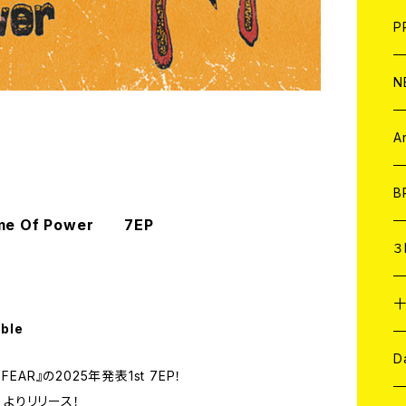
F
L
H
T-
B
写
C
P
1
そ
H
E
N
そ
D
ア
C
A
C
B
ime Of Power 7EP
D
C
３
A
C
able
ア
A
C
D
FEAR』の2025年発表1st 7EP！
us よりリリース！