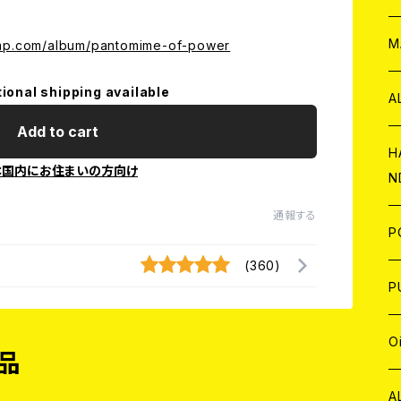
W
ア
M
amp.com/album/pantomime-of-power
tional shipping available
P
A
Add to cart
C
H
本国内にお住まいの方向け
N
D
A
通報する
J
P
(360)
C
W
C
P
A
C
J
A
J
O
品
C
A
W
J
C
W
J
A