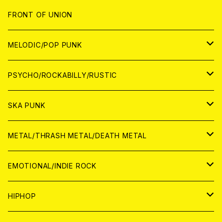
JAPAN
FRONT OF UNION
アナログ
WORLD
MELODIC/POP PUNK
CD
アナログ
JAPAN
PSYCHO/ROCKABILLY/RUSTIC
CD
CD
WORLD
JAPAN
SKA PUNK
ANALOG
CD
CD
WORLD
JAPAN
METAL/THRASH METAL/DEATH METAL
ANALOG
ANALOG
CD
CD
WORLD
JAPAN
EMOTIONAL/INDIE ROCK
ANALOG
ANALOG
CD
CD
WORLD
JAPAN
HIPHOP