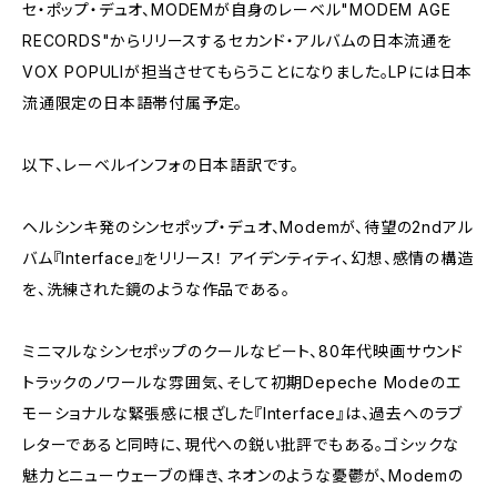
セ・ポップ・デュオ、MODEMが自身のレーベル"MODEM AGE
RECORDS"からリリースするセカンド・アルバムの日本流通を
VOX POPULIが担当させてもらうことになりました。LPには日本
流通限定の日本語帯付属予定。
以下、レーベルインフォの日本語訳です。
ヘルシンキ発のシンセポップ・デュオ、Modemが、待望の2ndアル
バム『Interface』をリリース！ アイデンティティ、幻想、感情の構造
を、洗練された鏡のような作品である。
ミニマルなシンセポップのクールなビート、80年代映画サウンド
トラックのノワールな雰囲気、そして初期Depeche Modeのエ
モーショナルな緊張感に根ざした『Interface』は、過去へのラブ
レターであると同時に、現代への鋭い批評でもある。ゴシックな
魅力とニューウェーブの輝き、ネオンのような憂鬱が、Modemの