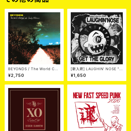
BEYONDS / The World Cha
[新入荷] LAUGHIN' NOSE "G
nged Into Sunday Afternoo
ET THE GLORY" (CD)
¥2,750
¥1,650
n 10"＋CD＋DVD