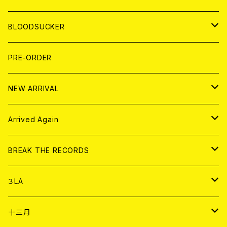
LP
7EP
T-shirt
WORLD
MAGAZINE
BLOODSUCKER
FLEXI
LP
HOOD
T-shirt
BOLLOCKS
写真集 (PHOTOBOOK)
CD
PRE-ORDER
10インチ
その他
HOOD
EL ZINE
アナログ
NEW ARRIVAL
その他
DOLL MAGAZINE (USED)
アパレル
CD
Arrived Again
書籍
アナログ
CD
BREAK THE RECORDS
DIGITAL CONTENTS
アナログ
CD
３LA
ANALOG
CD
十三月