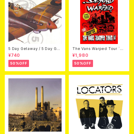
5 Day Getaway / 5 Day Get
The Vans Warped Tour `04
away (CDEP)
Beyond Warped (国内盤DV
¥740
¥1,980
D)
50%OFF
50%OFF