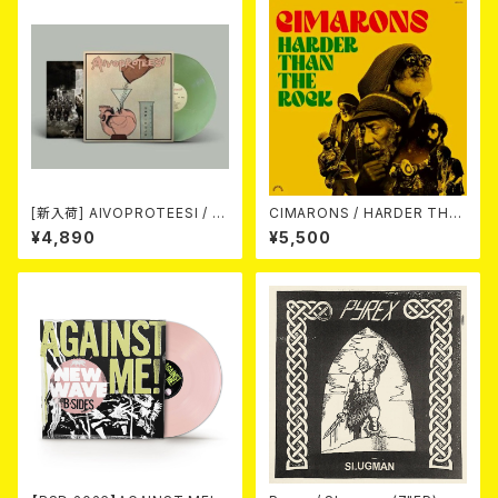
[新入荷] AIVOPROTEESI / U
CIMARONS / HARDER THA
MPIKUJA (LP / LTD.100 DIE
N THE ROCK LP
¥4,890
¥5,500
-HARD COKE BOTTLE GRE
EN VINYL) (ITA / F.O.A.D.)