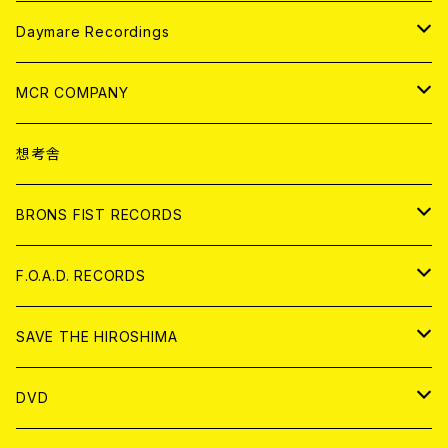
アパレル
ANALOG
CD
Daymare Recordings
ANALOG
CD
MCR COMPANY
ANALOG
CD
想考舎
アパレル
BRONS FIST RECORDS
ANALOG
CD
F.O.A.D. RECORDS
ANALOG
CD
SAVE THE HIROSHIMA
ANALOG
アパレル
DVD