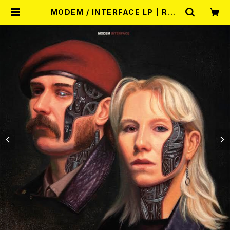
MODEM / INTERFACE LP | REC
ORD SHOP MISERY