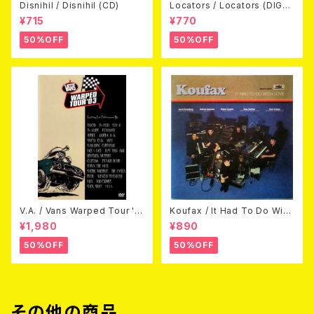
Disnihil / Disnihil (CD)
Locators / Locators (DIGPA
CK CD)
¥715
¥770
50%OFF
50%OFF
V.A. / Vans Warped Tour '0
Koufax / It Had To Do With
3 (DVD)
Love (CD)
¥1,980
¥890
50%OFF
50%OFF
その他の商品