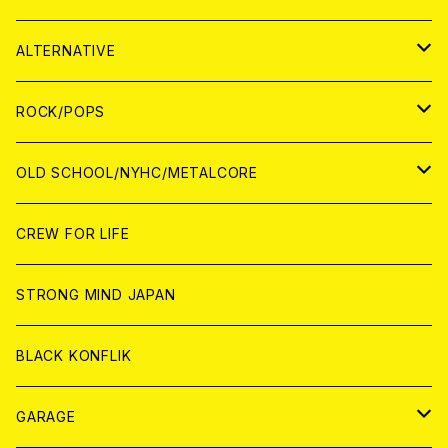
CASSETTE TAPE
ANALOG
WORLD
JAPAN
CD
WORLD
JAPAN
ALTERNATIVE
WORLD
ANALOG
CD
CD
WOLRD
JAPAN
ROCK/POPS
ANALOG
ANALOG
CD
CD
WORLD
JAPAN
OLD SCHOOL/NYHC/METALCORE
ANALOG
ANALOG
CD
CD
WORLD
JAPAN
CREW FOR LIFE
ANALOG
ANALOG
CD
CD
WORLD
STRONG MIND JAPAN
ANALOG
ANALOG
CD
BLACK KONFLIK
ANALOG
GARAGE