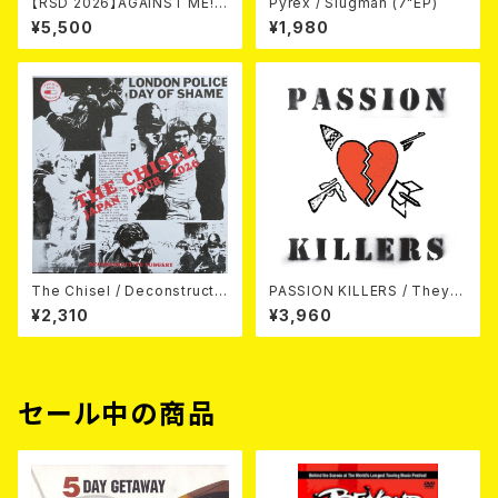
【RSD 2026】AGAINST ME! /
Pyrex / Slugman (7"EP)
NEW WAVE B-SIDES [RSD V
¥5,500
¥1,980
INYL EP][Coloured Vinyl](1
2")
The Chisel / Deconstructiv
PASSION KILLERS / They K
e Surgery (7"EP)
ill Our Passion With Their
¥2,310
¥3,960
Hate And Wars LP
セール中の商品