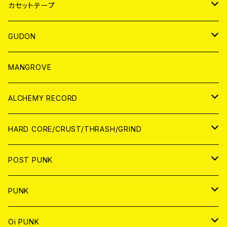
BADGE
JAPAN
カセットテープ
WORLD
JAPAN
GUDON
WORLD
アパレル
MANGROVE
PATCH
ALCHEMY RECORD
アナログ
CD
HARD CORE/CRUST/THRASH/GRIND
DIGITAL CONTENTS
ANALOG
JAPAN
POST PUNK
CD
WORLD
CD
PUNK
ANALOG
CD
JAPAN
ANALOG
JAPAN
Oi PUNK