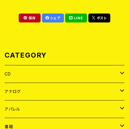
保存
シェア
LINE
ポスト
CATEGORY
CD
JAPAN
アナログ
WORLD
JAPAN
アパレル
７EP
WORLD
JAPAN
書籍