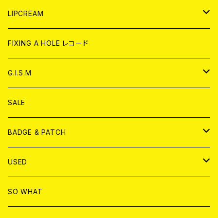
CD
WORLD
JAPAN
LIPCREAM
ANALOG
CD
CD
WORLD
CD
FIXING A HOLE レコード
ANALOG
ANALOG
CD
アナログ
G.I.S.M
ANALOG
DVD
CD
SALE
T-shirt & WEAR
ANALOG
BADGE & PATCH
T-SHIRT & WEAR
BADGE
USED
DVD
PATCH
書籍
SO WHAT