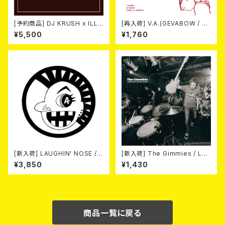
[予約商品] DJ KRUSH x ILL-
[再入荷] V.A.(GEVABOW / D
BOSSTINO / XO (2CD)(限定
USTPAN / EL NUDO / MARV
¥5,500
¥1,760
盤) 2026年08月05日発売！
ELOUS / 高倉健 / Horse & D
eer) / NEW FAST SPEED PU
NK 2026 (7"EP/3rdプレス盤)
[新入荷] LAUGHIN' NOSE / P
[新入荷] The Gimmies / Los
USSY FOR SALE (LP)
t Last Recordings (7")
¥3,850
¥1,430
商品一覧に戻る