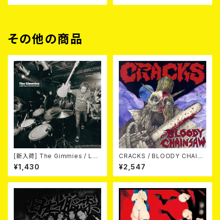
その他の商品
[新入荷] The Gimmies / Los
CRACKS / BLOODY CHAIN
t Last Recordings (7")
SAW (CD)
¥1,430
¥2,547