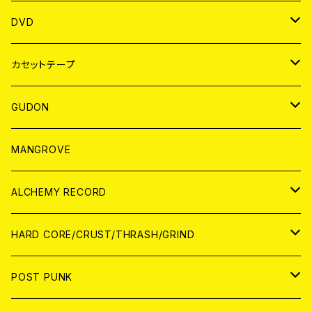
ANALOG
アパレル
DVD
BADGE
JAPAN
カセットテープ
WORLD
JAPAN
GUDON
WORLD
アパレル
MANGROVE
PATCH
ALCHEMY RECORD
アナログ
CD
HARD CORE/CRUST/THRASH/GRIND
DIGITAL CONTENTS
ANALOG
JAPAN
POST PUNK