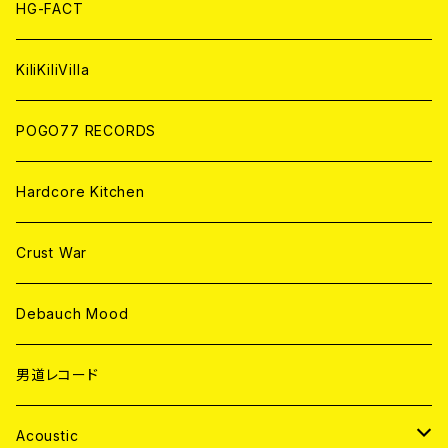
ANALOG
ANALOG
CD
HG-FACT
ANALOG
KiliKiliVilla
POGO77 RECORDS
Hardcore Kitchen
Crust War
Debauch Mood
男道レコード
Acoustic