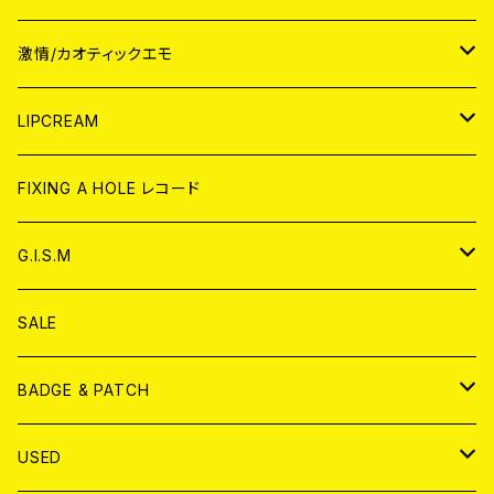
JAPAN
激情/カオティックエモ
CD
WORLD
JAPAN
LIPCREAM
ANALOG
CD
CD
WORLD
CD
FIXING A HOLE レコード
ANALOG
ANALOG
CD
アナログ
G.I.S.M
ANALOG
DVD
CD
SALE
T-shirt & WEAR
ANALOG
BADGE & PATCH
T-SHIRT & WEAR
BADGE
USED