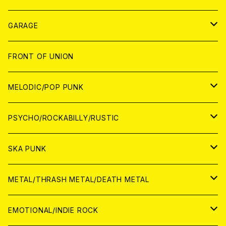
ANALOG
GARAGE
JAPAN
FRONT OF UNION
アナログ
WORLD
MELODIC/POP PUNK
CD
アナログ
JAPAN
PSYCHO/ROCKABILLY/RUSTIC
CD
CD
WORLD
JAPAN
SKA PUNK
ANALOG
CD
CD
WORLD
JAPAN
METAL/THRASH METAL/DEATH METAL
ANALOG
ANALOG
CD
CD
WORLD
JAPAN
EMOTIONAL/INDIE ROCK