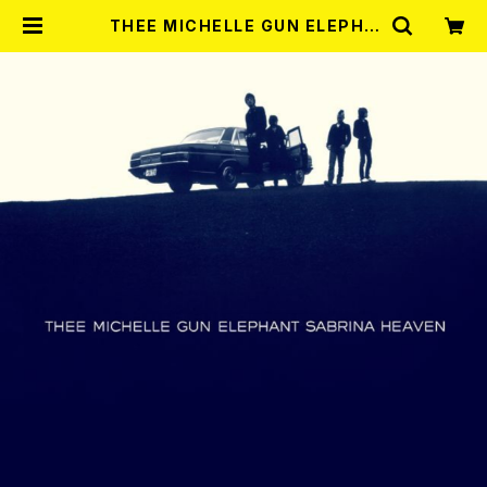
THEE MICHELLE GUN ELEPHA
NT / SABRINA HEAVEN(2LP重
量盤) | RECORD SHOP MISERY