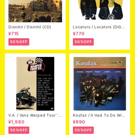
Disnihil / Disnihil (CD)
Locators / Locators (DIGPA
CK CD)
¥715
¥770
50%OFF
50%OFF
V.A. / Vans Warped Tour '0
Koufax / It Had To Do With
3 (DVD)
Love (CD)
¥1,980
¥890
50%OFF
50%OFF