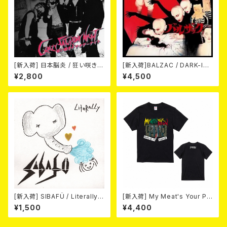
[新入荷] 日本脳炎 / 狂い咲きサ
[新入荷]BALZAC / DARK-IS
タデーナイト(CD)
M -20th Anniversary Comp
¥2,800
¥4,500
ilation- (2CD)
[新入荷] SIBAFÜ / Literally
[新入荷] My Meat's Your Po
(7"EP)
ison -あんたにゃ毒でもオイラ
¥1,500
¥4,400
にゃ薬- / BLACK T-shirt (S
～XL)