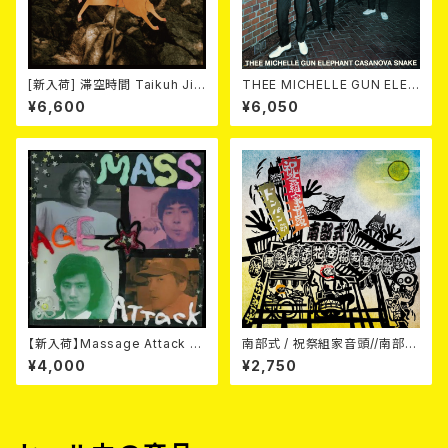
[新入荷] 滞空時間 Taikuh Jik
THEE MICHELLE GUN ELEP
ang / 鳥 (2LP)
HANT / CASANOVA SNAKE
¥6,600
¥6,050
2LP
【新入荷】Massage Attack /
南部式 / 祝祭組家音頭//南部式
1,000,000,000 Attack (LP)
ドンパン節 7EP
¥4,000
¥2,750
【6月3日発売】