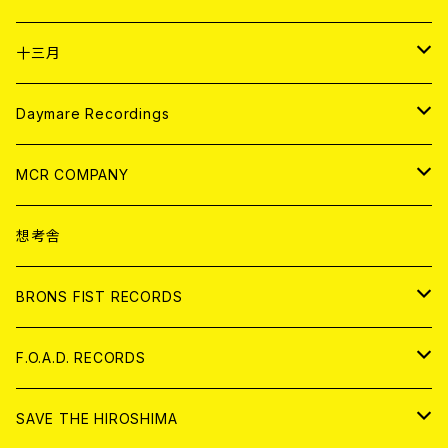
ANALOG
CD
十三月
アパレル
ANALOG
CD
Daymare Recordings
ANALOG
CD
MCR COMPANY
ANALOG
CD
想考舎
アパレル
BRONS FIST RECORDS
ANALOG
CD
F.O.A.D. RECORDS
ANALOG
CD
SAVE THE HIROSHIMA