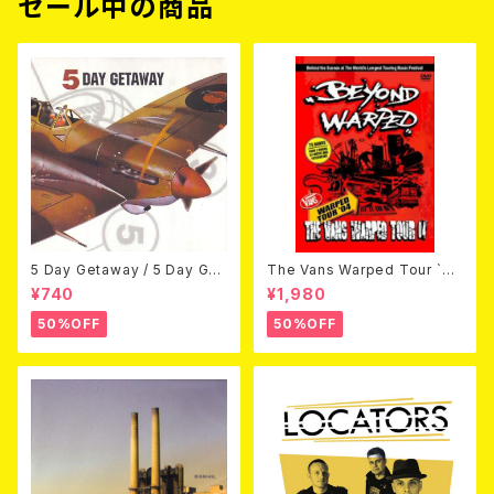
セール中の商品
5 Day Getaway / 5 Day Get
The Vans Warped Tour `04
away (CDEP)
Beyond Warped (国内盤DV
¥740
¥1,980
D)
50%OFF
50%OFF