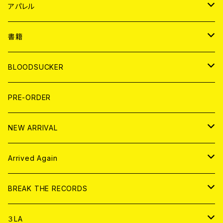
WORLD
JAPAN
アパレル
７EP
WORLD
JAPAN
書籍
LP
7EP
T-shirt
WORLD
MAGAZINE
BLOODSUCKER
FLEXI
LP
HOOD
T-shirt
BOLLOCKS
写真集 (PHOTOBOOK)
CD
PRE-ORDER
10インチ
その他
HOOD
EL ZINE
アナログ
NEW ARRIVAL
その他
DOLL MAGAZINE (USED)
アパレル
CD
Arrived Again
書籍
アナログ
CD
BREAK THE RECORDS
DIGITAL CONTENTS
アナログ
CD
３LA