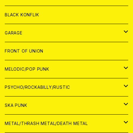
ANALOG
ANALOG
CD
BLACK KONFLIK
ANALOG
GARAGE
JAPAN
FRONT OF UNION
アナログ
WORLD
MELODIC/POP PUNK
CD
アナログ
JAPAN
PSYCHO/ROCKABILLY/RUSTIC
CD
CD
WORLD
JAPAN
SKA PUNK
ANALOG
CD
CD
WORLD
JAPAN
METAL/THRASH METAL/DEATH METAL