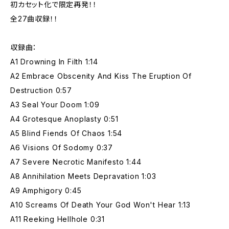
初カセット化で限定再発！！
全27曲収録！！
収録曲：
A1 Drowning In Filth 1:14
A2 Embrace Obscenity And Kiss The Eruption Of
Destruction 0:57
A3 Seal Your Doom 1:09
A4 Grotesque Anoplasty 0:51
A5 Blind Fiends Of Chaos 1:54
A6 Visions Of Sodomy 0:37
A7 Severe Necrotic Manifesto 1:44
A8 Annihilation Meets Depravation 1:03
A9 Amphigory 0:45
A10 Screams Of Death Your God Won't Hear 1:13
A11 Reeking Hellhole 0:31