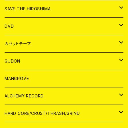
ANALOG
CD
SAVE THE HIROSHIMA
ANALOG
アパレル
DVD
BADGE
JAPAN
カセットテープ
WORLD
JAPAN
GUDON
WORLD
アパレル
MANGROVE
PATCH
ALCHEMY RECORD
アナログ
CD
HARD CORE/CRUST/THRASH/GRIND