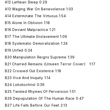
A12 Lethean Sleep 0:29
A13 Waging War On Benevolence 1:03
A14 Exterminate The Virtuous 1:54
B15 Alone In Oblivion 1:18
B16 Deviant Malpractice 1:21
B17 The Ultimate Enslavement 1:06
B18 Systematic Demoralization 1:24
B19 Unfed 0:24
B20 Manipulation Reigns Supreme 1:39
B21 Charred Remains (Unseen Terror Cover) 1:17
B22 Crossed Out Existence 1:18
B23 Vice And Iniquity 1:14
B24 Lobotochrist 0:36
B25 Twisted Rhymes Of Perversion 1:51
B26 Depopulation Of The Human Race 0:47
B27 Life Falls Before Our Feet 2:13