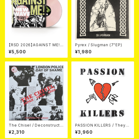
【RSD 2026】AGAINST ME! /
Pyrex / Slugman (7"EP)
NEW WAVE B-SIDES [RSD V
¥5,500
¥1,980
INYL EP][Coloured Vinyl](1
2")
The Chisel / Deconstructiv
PASSION KILLERS / They K
e Surgery (7"EP)
ill Our Passion With Their
¥2,310
¥3,960
Hate And Wars LP