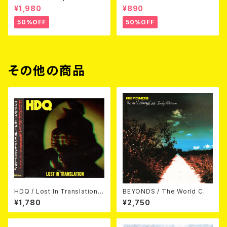
3 (DVD)
Love (CD)
¥1,980
¥890
50%OFF
50%OFF
その他の商品
HDQ / Lost In Translation
BEYONDS / The World Cha
CD
nged Into Sunday Afternoo
¥1,780
¥2,750
n 10"＋CD＋DVD