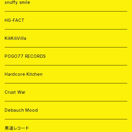
CD
CD
WORLD
snuffy smile
ANALOG
ANALOG
CD
HG-FACT
ANALOG
KiliKiliVilla
POGO77 RECORDS
Hardcore Kitchen
Crust War
Debauch Mood
男道レコード