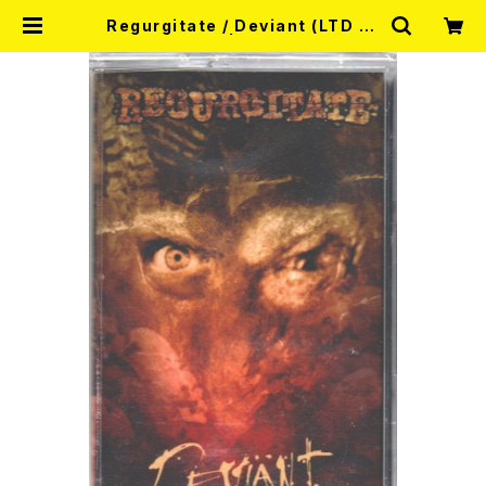
Regurgitate / Deviant (LTD 10
0 CASETTE) | RECORD SHOP
MISERY