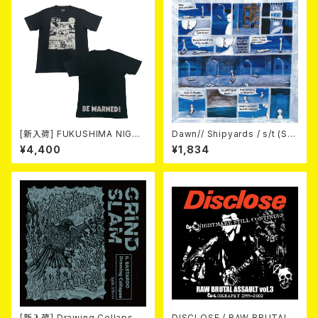
[新入荷] FUKUSHIMA NIGHT
Dawn// Shipyards / s/t (Spl
MARE Tee -MISERY editio
it) LP＋CD
¥4,400
¥1,834
n- (SMOKE BLACK)
[新入荷] Drawing Collaps
DISCLOSE / RAW BRUTAL