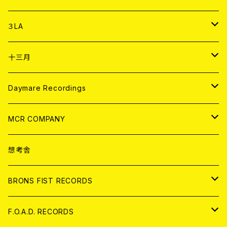
DIGITAL CONTENTS
アナログ
CD
３LA
ANALOG
CD
十三月
アパレル
ANALOG
CD
Daymare Recordings
ANALOG
CD
MCR COMPANY
ANALOG
CD
想考舎
アパレル
BRONS FIST RECORDS
ANALOG
CD
F.O.A.D. RECORDS