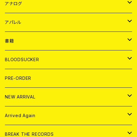
JAPAN
アナログ
WORLD
JAPAN
アパレル
７EP
WORLD
JAPAN
書籍
LP
7EP
T-shirt
WORLD
MAGAZINE
BLOODSUCKER
FLEXI
LP
HOOD
T-shirt
BOLLOCKS
写真集 (PHOTOBOOK)
CD
PRE-ORDER
10インチ
その他
HOOD
EL ZINE
アナログ
NEW ARRIVAL
その他
DOLL MAGAZINE (USED)
アパレル
CD
Arrived Again
書籍
アナログ
CD
BREAK THE RECORDS