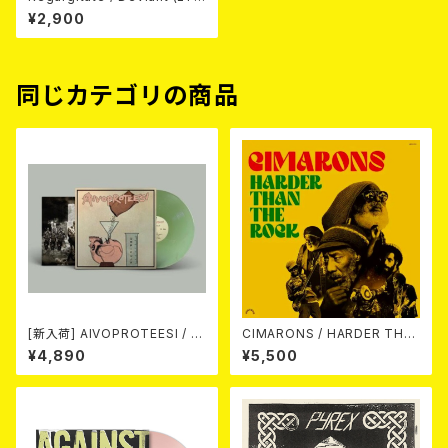
100 CASETTE)
¥2,900
同じカテゴリの商品
[新入荷] AIVOPROTEESI / U
CIMARONS / HARDER THA
MPIKUJA (LP / LTD.100 DIE
N THE ROCK LP
¥4,890
¥5,500
-HARD COKE BOTTLE GRE
EN VINYL) (ITA / F.O.A.D.)