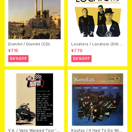
Disnihil / Disnihil (CD)
Locators / Locators (DIGPA
CK CD)
¥715
¥770
50%OFF
50%OFF
V.A. / Vans Warped Tour '0
Koufax / It Had To Do With