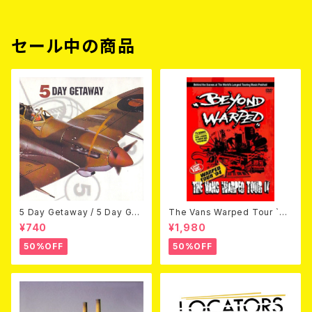
セール中の商品
5 Day Getaway / 5 Day Get
The Vans Warped Tour `04
away (CDEP)
Beyond Warped (国内盤DV
¥740
¥1,980
D)
50%OFF
50%OFF