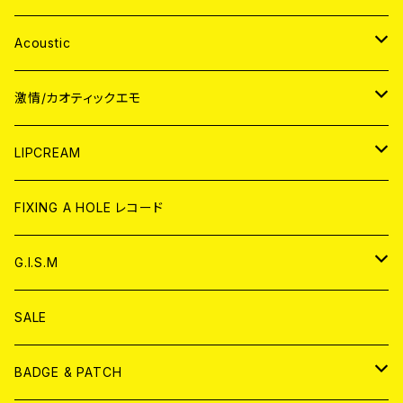
Acoustic
JAPAN
激情/カオティックエモ
CD
WORLD
JAPAN
LIPCREAM
ANALOG
CD
CD
WORLD
CD
FIXING A HOLE レコード
ANALOG
ANALOG
CD
アナログ
G.I.S.M
ANALOG
DVD
CD
SALE
T-shirt & WEAR
ANALOG
BADGE & PATCH