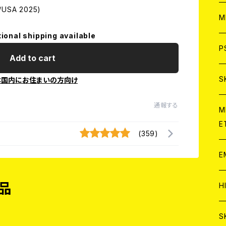
USA 2025)
ア
W
M
tional shipping available
C
ア
J
P
Add to cart
C
C
W
J
S
本国内にお住まいの方向け
通報する
A
C
C
W
J
M
E
(359)
A
A
C
C
W
J
E
A
A
C
C
品
W
J
H
A
A
A
C
W
J
S