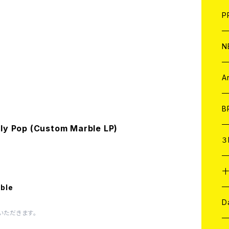
F
L
H
T-
B
写
C
P
1
そ
H
E
N
そ
D
ア
C
A
C
B
ly Pop (Custom Marble LP)
D
C
３
A
C
able
ア
A
C
D
いただきます。