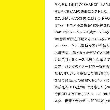
ちなみに１曲目の“SHANGRI-LA
ずLIP CREAMの楽曲にシフトした。
またJHAJHAの証言によれば、NAO
は“ハードコア不法集会”に収録さ
Part 1”にシームレスで繋がっている
1の音源が所在不明となっているの
アートワークにも豪勢な遊びが散り
木康夫の共作となったデザインは斬
ンに使用するケースは珍しく、敢え
コア／パンクのイメージを一新する
なお、オリジナル盤は当初1986年
を経て発売。その過程で1stプレス
直接配布や郵送の形で対応した（2n
今回RELAPSEからのリリースで
スター音源と合わせて、100%以上の”K