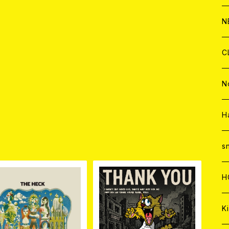
C
A
C
C
W
J
N
A
A
C
C
W
J
C
A
A
C
C
W
J
N
A
A
C
C
W
J
H
品
A
A
C
C
W
s
A
A
C
H
A
Ki