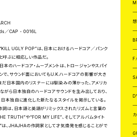
A
C
M
A
C
MARCH
rds／CAP - 0016L
ア
B
ム“KILL UGLY POP”は、日本におけるハードコア／パンク
グと呼ぶに相応しい作品だ。
A
C
F
した日本のハードコア・ムーブメントは、トロージャンやスパイ
ンで、サウンド面においてもU.K.ハードコアの影響が大き
A
C
S
当時まだ日本国内のリスナーには馴染みの薄かった、アメリカ
みながら日本独自のハードコアサウンドを生み出しており、
A
ア
D
おいては、日本独自に進化した新たなるスタイルを掲示している。
る作詞は、日本語と英語がリミックスされたリズムと言葉の
B
J
カ
HE TRUTH”や“FOR MY LIFE”、そしてアルバムタイト
POP”は、JHAJHAの作詞家として才気煥発を感じることがで
W
J
G