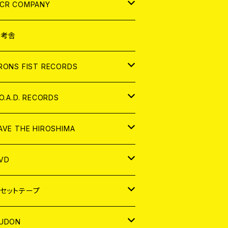
NALOG
D
CR COMPANY
NALOG
D
想考舎
パレル
RONS FIST RECORDS
NALOG
D
.O.A.D. RECORDS
NALOG
D
AVE THE HIROSHIMA
NALOG
パレル
VD
ADGE
APAN
セットテープ
ORLD
APAN
UDON