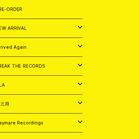
LEXI
P
OOD
shirt
OLLOCKS
真集 (PHOTOBOOK)
D
RE-ORDER
0インチ
の他
OOD
L ZINE
アナログ
EW ARRIVAL
の他
OLL MAGAZINE (USED)
パレル
D
rrived Again
書籍
アナログ
D
REAK THE RECORDS
IGITAL CONTENTS
アナログ
D
LA
NALOG
D
十三月
パレル
NALOG
D
aymare Recordings