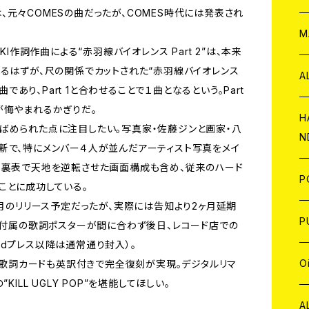
”は、元々COMESの曲だったが、COMES時代には発表され
W
ア
M
KI作詞作曲による“赤羽線バイオレンス Part 2”は、本来
れるはずが、尺の関係でカットされた“赤羽線バイオレンス
P
A
曲であり、Part 1と合わせることで１曲となるという。Part
が悔やまれるかぎりだ。
C
H
ばめられた点に注目したい。写真家・佐藤ジンと画家・八
N
新で、特にメンバー４人が並んだアーティスト写真をメイ
D
A
て裏表で天地を逆転させた画面構成も含め、従来のハード
J
P
ことに成功している。
1月のリリース予定だったが、実際には告知より2ヶ月延期
C
W
C
P
に付属の歌詞ポスターが間に合わず後日、レコード店での
dプレス以降は通常通り封入）。
A
C
J
A
J
O
は、歌詞カードも英訳付きで完全復刻が実現。デジタルリマ
ILL UGLY POP”を堪能してほしい。
C
A
W
J
C
W
J
A