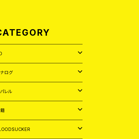
CATEGORY
D
APAN
アナログ
ORLD
APAN
パレル
EP
ORLD
APAN
書籍
P
EP
shirt
ORLD
AGAZINE
LOODSUCKER