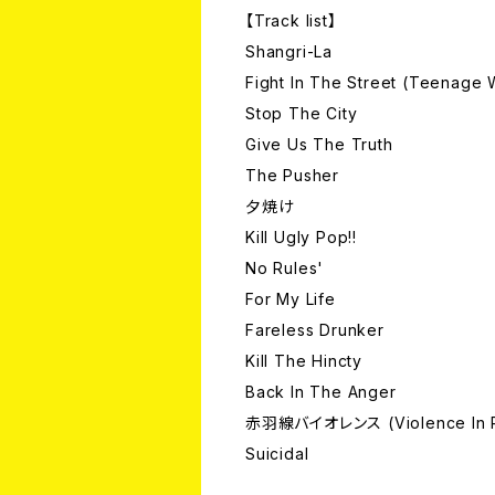
【Track list】
Shangri-La
Fight In The Street (Teenage 
Stop The City
Give Us The Truth
The Pusher
夕焼け
Kill Ugly Pop!!
No Rules'
For My Life
Fareless Drunker
Kill The Hincty
Back In The Anger
赤羽線バイオレンス (Violence In Re
Suicidal