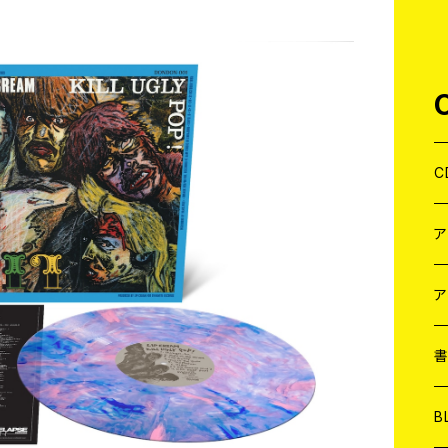
C
J
W
J
ア
７
W
J
L
7
T-
W
M
B