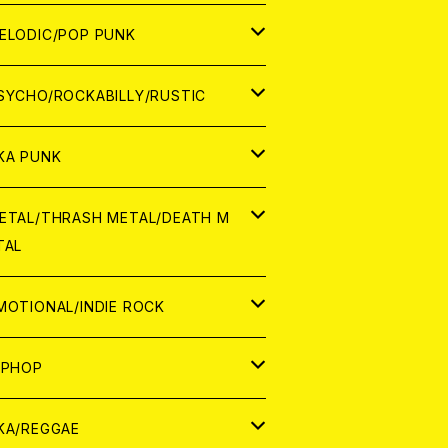
ナログ
ORLD
ELODIC/POP PUNK
D
ナログ
APAN
SYCHO/ROCKABILLY/RUSTIC
D
D
ORLD
APAN
KA PUNK
NALOG
D
D
ORLD
APAN
ETAL/THRASH METAL/DEATH M
TAL
NALOG
NALOG
D
D
ORLD
APAN
MOTIONAL/INDIE ROCK
NALOG
NALOG
D
D
ORLD
APAN
IPHOP
NALOG
NALOG
NALOG
D
ORLD
APAN
KA/REGGAE