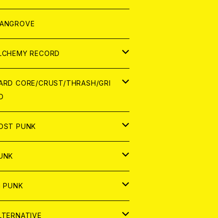
ORLD
パレル
ANGROVE
ATCH
LCHEMY RECORD
アナログ
D
ARD CORE/CRUST/THRASH/GRI
D
IGITAL CONTENTS
NALOG
APAN
OST PUNK
D
ORLD
D
UNK
NALOG
D
APAN
NALOG
APAN
i PUNK
ASSETTE TAPE
NALOG
ORLD
APAN
D
ORLD
APAN
LTERNATIVE