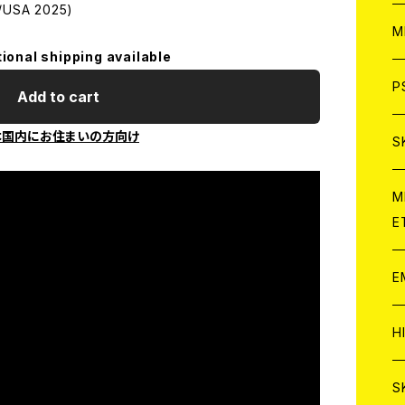
USA 2025)
ア
W
M
tional shipping available
C
ア
J
P
Add to cart
C
本国内にお住まいの方向け
C
W
J
S
A
C
C
W
J
M
E
A
A
C
C
W
J
E
A
A
C
C
W
J
H
A
A
A
C
W
J
S