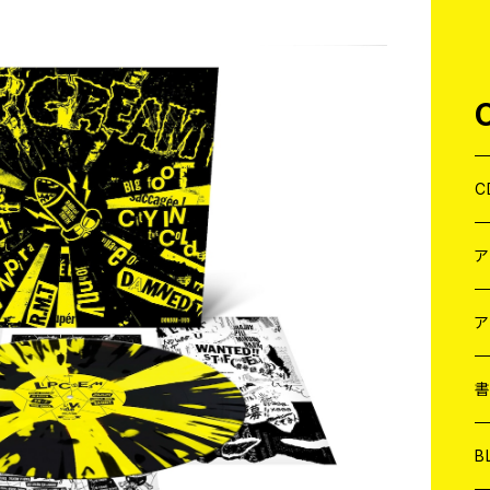
C
J
W
J
ア
７
W
J
L
7
T-
W
M
B