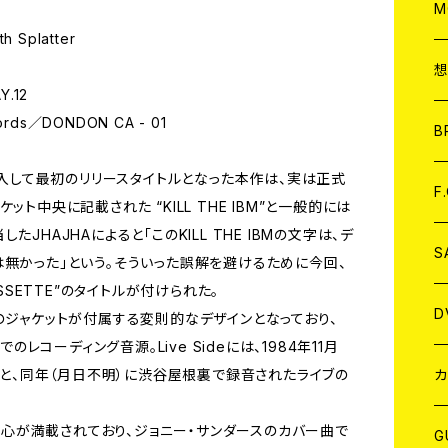
A
C
M
h Splatter
A
C
Y.12
cords／DONDON CA - 01
ア
B
が加入して最初のリリースタイトルとなった本作は、実は正式
A
C
F
ト中央に記載された “KILL THE IBM”と一般的には
JHAJHAによると「このKILL THE IBMの文字は、デ
A
C
S
は無かった」という。そういった誤解を避けるために今回、
ASSETTE”のタイトルが付けられた。
A
ア
D
のジャケットが付属する変則的なデザインとなっており、
dioでのレコーディング音源。Live Sideには、1984年11月
B
J
カ
イブと、同年（月日不明）に渋谷屋根裏で録音されたライブの
遊び心が満載されており、ジョニー・サンダースのカバー曲で
W
J
G