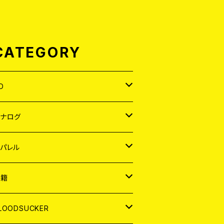
CATEGORY
D
APAN
アナログ
ORLD
APAN
パレル
EP
ORLD
APAN
書籍
P
EP
shirt
ORLD
AGAZINE
LOODSUCKER