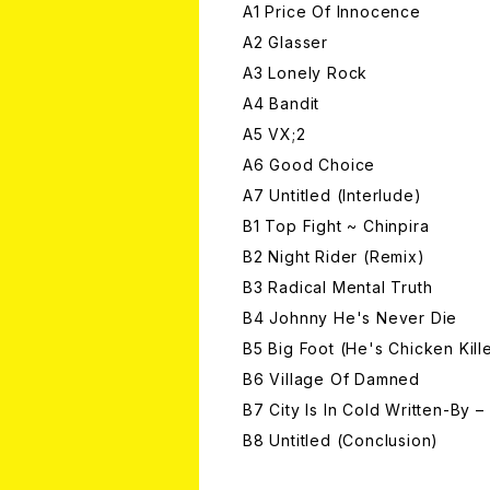
A1 Price Of Innocence
A2 Glasser
A3 Lonely Rock
A4 Bandit
A5 VX;2
A6 Good Choice
A7 Untitled (Interlude)
B1 Top Fight ~ Chinpira
B2 Night Rider (Remix)
B3 Radical Mental Truth
B4 Johnny He's Never Die
B5 Big Foot (He's Chicken Kill
B6 Village Of Damned
B7 City Is In Cold Written-By
B8 Untitled (Conclusion)