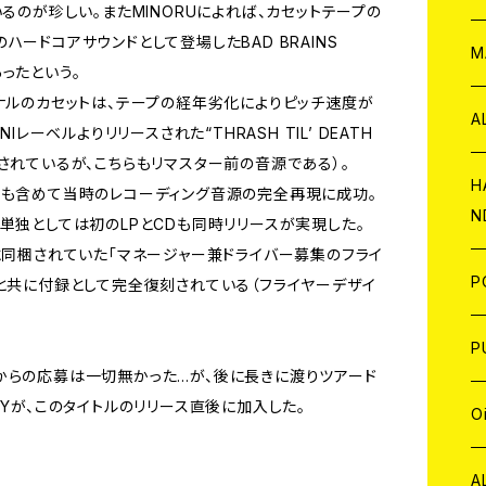
いるのが珍しい。またMINORUによれば、カセットテープの
ードコアサウンドとして登場したBAD BRAINS
W
ア
M
あったという。
ナルのカセットは、テープの経年劣化によりピッチ速度が
P
A
Iレーベルよりリリースされた“THRASH TIL’ DEATH
が収録されているが、こちらもリマスター前の音源である）。
C
H
チも含めて当時のレコーディング音源の完全再現に成功。
N
単独としては初のLPとCDも同時リリースが実現した。
D
A
に同梱されていた「マネージャー兼ドライバー募集のフライ
J
P
告と共に付録として完全復刻されている（フライヤーデザイ
C
W
C
P
からの応募は一切無かった…が、後に長きに渡りツアード
A
LYが、このタイトルのリリース直後に加入した。
C
J
A
J
O
C
A
W
J
C
W
J
A