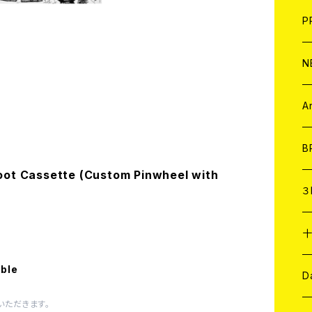
F
L
H
T-
B
写
C
P
1
そ
H
E
N
そ
D
ア
C
A
C
B
oot Cassette (Custom Pinwheel with
D
C
３
A
C
able
ア
A
C
D
いただきます。