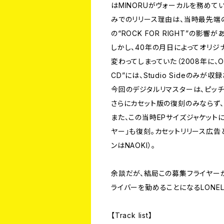
はMINORUがヴォーカルを務めて
みでのリリース理由は、当時最先端のハ
の“ROCK FOR RIGHT”の影響が
しかし、40年の月日によってオリジ
変わってしまっていた（2008年に、ON
CD”には、Studio Sideのみ
今回のデジタルリマスターは、ピッ
さらにカセット版の復刻のみならず、
また、この当時EPサイズジャケット
ヤー」も復刻。カセットリリース広
ンはNAOKI）。
余談だが、結局この募集フライヤー
ライバーを勤めることになるLONE
【Track list】