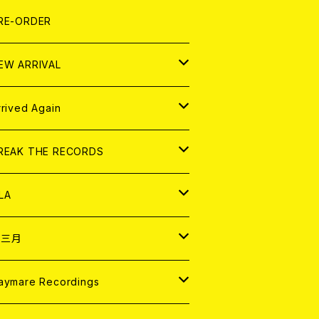
LEXI
P
OOD
shirt
OLLOCKS
真集 (PHOTOBOOK)
D
RE-ORDER
0インチ
の他
OOD
L ZINE
アナログ
EW ARRIVAL
の他
OLL MAGAZINE (USED)
パレル
D
rrived Again
書籍
アナログ
D
REAK THE RECORDS
IGITAL CONTENTS
アナログ
D
LA
NALOG
D
十三月
パレル
NALOG
D
aymare Recordings