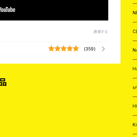
C
A
C
C
W
J
N
A
A
C
C
W
J
C
通報する
A
A
(359)
C
C
W
J
N
A
A
C
C
W
J
H
品
A
A
C
C
W
s
A
A
C
H
A
Ki