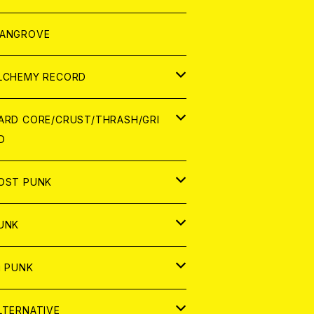
ORLD
パレル
ANGROVE
ATCH
LCHEMY RECORD
アナログ
D
ARD CORE/CRUST/THRASH/GRI
D
IGITAL CONTENTS
NALOG
APAN
OST PUNK
D
ORLD
D
UNK
NALOG
D
APAN
NALOG
APAN
i PUNK
ASSETTE TAPE
NALOG
ORLD
APAN
D
ORLD
APAN
LTERNATIVE