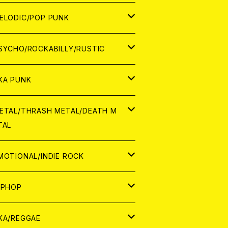
ナログ
ORLD
ELODIC/POP PUNK
D
ナログ
APAN
SYCHO/ROCKABILLY/RUSTIC
D
D
ORLD
APAN
KA PUNK
NALOG
D
D
ORLD
APAN
ETAL/THRASH METAL/DEATH M
TAL
NALOG
NALOG
D
D
ORLD
APAN
MOTIONAL/INDIE ROCK
NALOG
NALOG
D
D
ORLD
APAN
IPHOP
NALOG
NALOG
NALOG
D
ORLD
APAN
KA/REGGAE