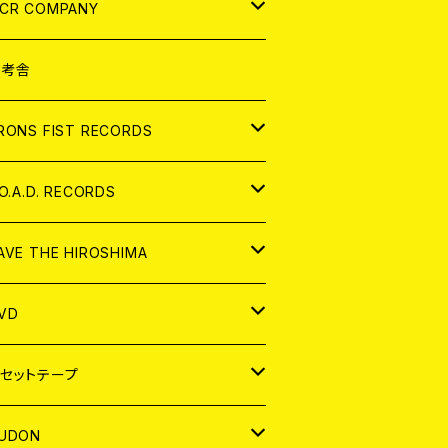
NALOG
D
CR COMPANY
NALOG
D
想考舎
パレル
RONS FIST RECORDS
NALOG
D
.O.A.D. RECORDS
NALOG
D
AVE THE HIROSHIMA
NALOG
パレル
VD
ADGE
APAN
セットテープ
ORLD
APAN
UDON