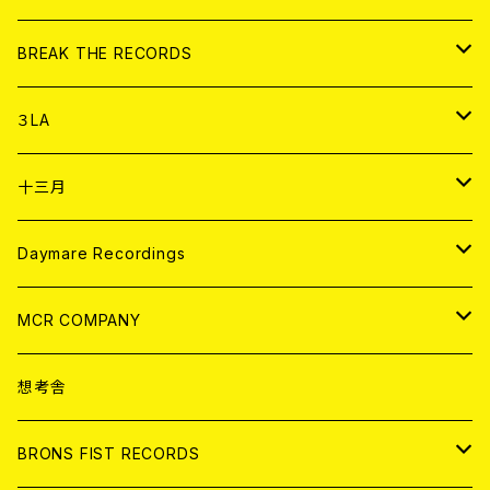
書籍
アナログ
CD
BREAK THE RECORDS
DIGITAL CONTENTS
アナログ
CD
３LA
ANALOG
CD
十三月
アパレル
ANALOG
CD
Daymare Recordings
ANALOG
CD
MCR COMPANY
ANALOG
CD
想考舎
アパレル
BRONS FIST RECORDS