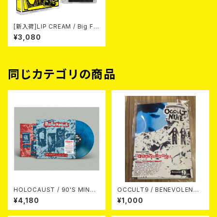
[新入荷]LIP CREAM / Big Fo
ot Cassette (CASETTE)
¥3,080
同じカテゴリの商品
HOLOCAUST / 90'S MIND I
OCCULT9 / BENEVOLENCE
N YOUR MINDS (※LTD.150
(LTD.150) カセット
¥4,180
¥1,000
SWIRL BLUE VINYL)