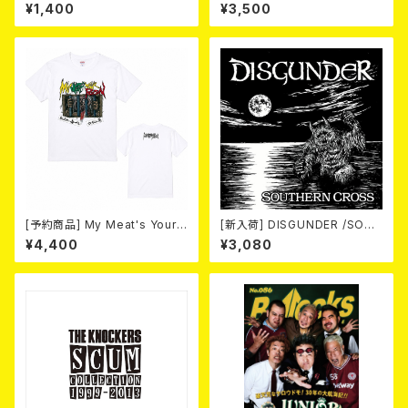
es (CD-R)
TOUR 2026 T-shirt
¥1,400
¥3,500
[予約商品] My Meat's Your
[新入荷] DISGUNDER /SOUT
Poison -あんたにゃ毒でもオイ
HERN CROSS (CD)
¥4,400
¥3,080
ラにゃ薬- (White) 熊本地震 復
興支援T-shirt 2026年8月末
～9月頭入荷！