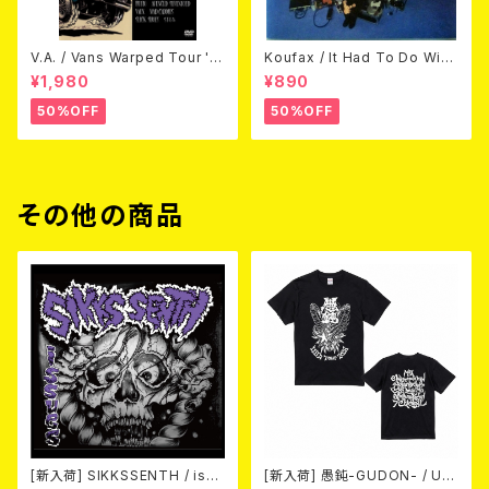
V.A. / Vans Warped Tour '0
Koufax / It Had To Do With
3 (DVD)
Love (CD)
¥1,980
¥890
50%OFF
50%OFF
その他の商品
[新入荷] SIKKSSENTH / issu
[新入荷] 愚鈍-GUDON- / US