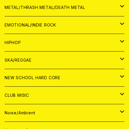
ANALOG
CD
CD
WORLD
JAPAN
METAL/THRASH METAL/DEATH METAL
ANALOG
ANALOG
CD
CD
WORLD
JAPAN
EMOTIONAL/INDIE ROCK
ANALOG
ANALOG
CD
CD
WORLD
JAPAN
HIPHOP
ANALOG
ANALOG
ANALOG
CD
WORLD
JAPAN
SKA/REGGAE
CD
ANALOG
CD
CD
WORLD
JAPAN
NEW SCHOOL HARD CORE
ANALOG
ANALOG
CD
CD
WORLD
JAPAN
CLUB MISIC
ANALOG
ANALOG
CD
CD
WORLD
JAPAN
Noise/Ambient
ANALOG
ANALOG