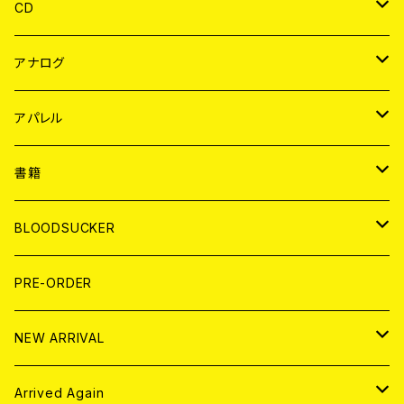
CD
JAPAN
アナログ
WORLD
JAPAN
アパレル
７EP
WORLD
JAPAN
書籍
LP
7EP
T-shirt
WORLD
MAGAZINE
BLOODSUCKER
FLEXI
LP
HOOD
T-shirt
BOLLOCKS
写真集 (PHOTOBOOK)
CD
PRE-ORDER
10インチ
その他
HOOD
EL ZINE
アナログ
NEW ARRIVAL
その他
DOLL MAGAZINE (USED)
アパレル
CD
Arrived Again