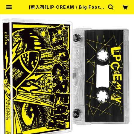
[新入荷]LIP CREAM / Big Foot C
assette (CASETTE) | RECORD
SHOP MISERY