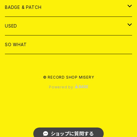
T-shirt & WEAR
ANALOG
BADGE & PATCH
T-SHIRT & WEAR
BADGE
USED
DVD
PATCH
書籍
SO WHAT
カセットテープ
CD
© RECORD SHOP MISERY
書籍
ANALOG
Powered by
ショップに質問する