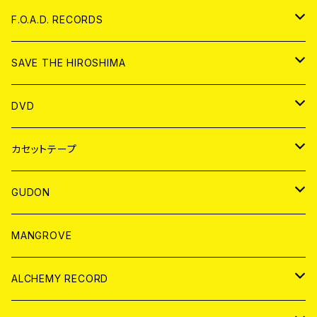
ANALOG
CD
F.O.A.D. RECORDS
ANALOG
CD
SAVE THE HIROSHIMA
ANALOG
アパレル
DVD
BADGE
JAPAN
カセットテープ
WORLD
JAPAN
GUDON
WORLD
アパレル
MANGROVE
PATCH
ALCHEMY RECORD