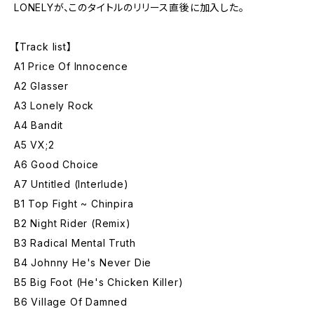
LONELYが、このタイトルのリリース直後に加入した。
【Track list】
A1 Price Of Innocence
A2 Glasser
A3 Lonely Rock
A4 Bandit
A5 VX;2
A6 Good Choice
A7 Untitled (Interlude)
B1 Top Fight ~ Chinpira
B2 Night Rider (Remix)
B3 Radical Mental Truth
B4 Johnny He's Never Die
B5 Big Foot (He's Chicken Killer)
B6 Village Of Damned