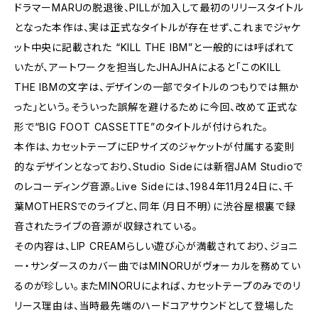
ドラマーMARUの脱退後、PILLが加入して最初のリリースタイトル
となった本作は、実は正式なタイトルが存在せず、これまでジャケ
ット中央に記載された “KILL THE IBM”と一般的には呼ばれて
いたが、アートワークを担当したJHAJHAによると「このKILL
THE IBMの文字は、デザインの一部でタイトルのつもりでは無か
った」という。そういった誤解を避けるために今回、改めて正式な
形で“BIG FOOT CASSETTE”のタイトルが付けられた。
本作は、カセットテープにEPサイズのジャケットが付属する変則
的なデザインとなっており、Studio Sideには新宿JAM Studioで
のレコーディング音源。Live Sideには、1984年11月24日に、千
葉MOTHERSでのライブと、同年（月日不明）に渋谷屋根裏で録
音されたライブの音源が収録されている。
その内容は、LIP CREAMらしい遊び心が満載されており、ジョニ
ー・サンダースのカバー曲ではMINORUがヴォーカルを務めてい
るのが珍しい。またMINORUによれば、カセットテープのみでのリ
リース理由は、当時最先端のハードコアサウンドとして登場した