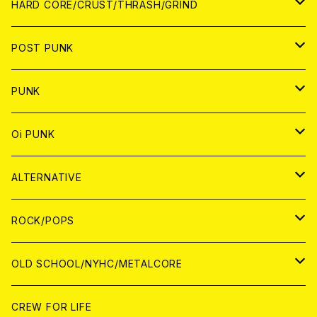
アナログ
CD
HARD CORE/CRUST/THRASH/GRIND
DIGITAL CONTENTS
ANALOG
JAPAN
POST PUNK
CD
WORLD
CD
PUNK
ANALOG
CD
JAPAN
ANALOG
JAPAN
Oi PUNK
CASSETTE TAPE
ANALOG
WORLD
JAPAN
CD
WORLD
JAPAN
ALTERNATIVE
WORLD
ANALOG
CD
CD
WOLRD
JAPAN
ROCK/POPS
ANALOG
ANALOG
CD
CD
WORLD
JAPAN
OLD SCHOOL/NYHC/METALCORE
ANALOG
ANALOG
CD
CD
WORLD
JAPAN
CREW FOR LIFE