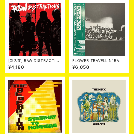
[新入荷] RAW DISTRACTIO
FLOWER TRAVELLIN' BAND
NS / 奇しく燃える (LP)
/ MAKE UP 2LP
¥4,180
¥6,050