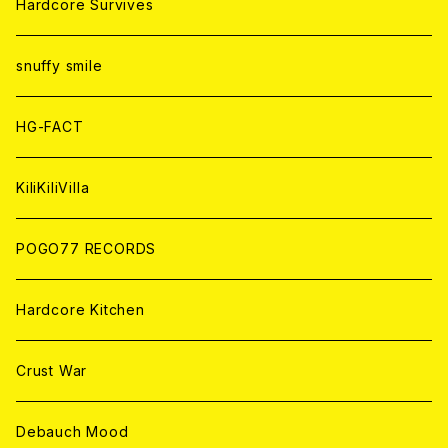
CD
CD
WORLD
JAPAN
Hardcore Survives
ANALOG
ANALOG
CD
CD
WORLD
snuffy smile
ANALOG
ANALOG
CD
HG-FACT
ANALOG
KiliKiliVilla
POGO77 RECORDS
Hardcore Kitchen
Crust War
Debauch Mood