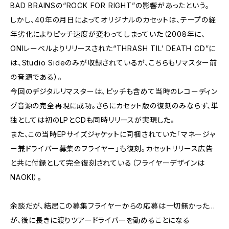
BAD BRAINSの“ROCK FOR RIGHT”の影響があったという。
しかし、40年の月日によってオリジナルのカセットは、テープの経
年劣化によりピッチ速度が変わってしまっていた（2008年に、
ONIレーベルよりリリースされた“THRASH TIL’ DEATH CD”に
は、Studio Sideのみが収録されているが、こちらもリマスター前
の音源である）。
今回のデジタルリマスターは、ピッチも含めて当時のレコーディン
グ音源の完全再現に成功。さらにカセット版の復刻のみならず、単
独としては初のLPとCDも同時リリースが実現した。
また、この当時EPサイズジャケットに同梱されていた「マネージャ
ー兼ドライバー募集のフライヤー」も復刻。カセットリリース広告
と共に付録として完全復刻されている（フライヤーデザインは
NAOKI）。
余談だが、結局この募集フライヤーからの応募は一切無かった…
が、後に長きに渡りツアードライバーを勤めることになる