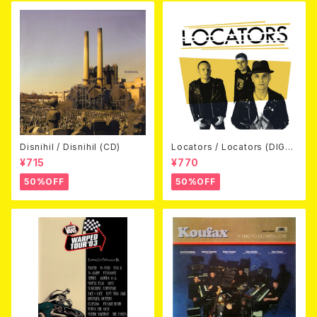
Disnihil / Disnihil (CD)
Locators / Locators (DIGPA
CK CD)
¥715
¥770
50%OFF
50%OFF