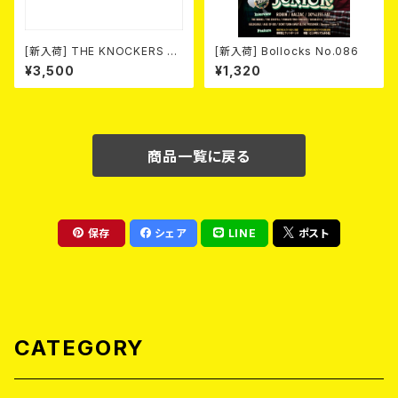
[新入荷] THE KNOCKERS 『S
[新入荷] Bollocks No.086
CUM COLLECTION 1999
¥3,500
¥1,320
～2013』(2xCD)
商品一覧に戻る
保存
シェア
LINE
ポスト
CATEGORY