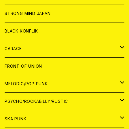
ANALOG
ANALOG
CD
CD
WORLD
STRONG MIND JAPAN
ANALOG
ANALOG
CD
BLACK KONFLIK
ANALOG
GARAGE
JAPAN
FRONT OF UNION
アナログ
WORLD
MELODIC/POP PUNK
CD
アナログ
JAPAN
PSYCHO/ROCKABILLY/RUSTIC
CD
CD
WORLD
JAPAN
SKA PUNK