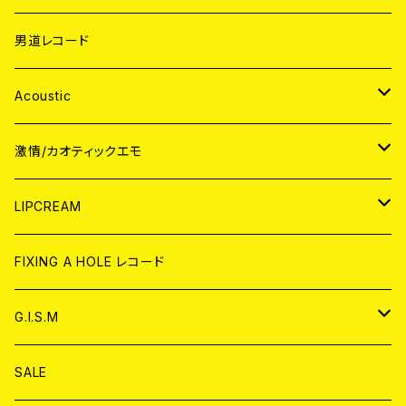
男道レコード
Acoustic
JAPAN
激情/カオティックエモ
CD
WORLD
JAPAN
LIPCREAM
ANALOG
CD
CD
WORLD
CD
FIXING A HOLE レコード
ANALOG
ANALOG
CD
アナログ
G.I.S.M
ANALOG
DVD
CD
SALE