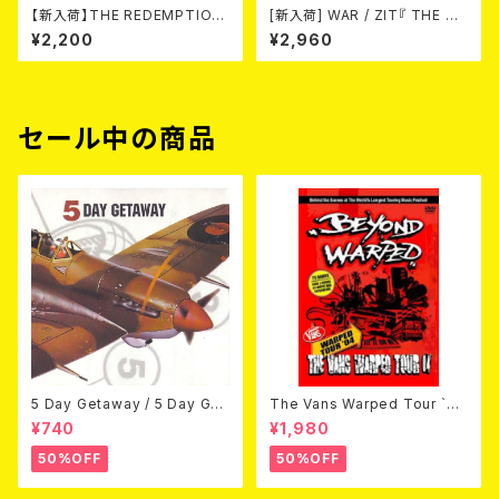
【新入荷】THE REDEMPTION
[新入荷] WAR / ZIT『 THE HE
/ STAIRWAY TO NOWHERE/
CK( 12") 』
¥2,200
¥2,960
RED ROSE (7")
セール中の商品
5 Day Getaway / 5 Day Get
The Vans Warped Tour `04
away (CDEP)
Beyond Warped (国内盤DV
¥740
¥1,980
D)
50%OFF
50%OFF