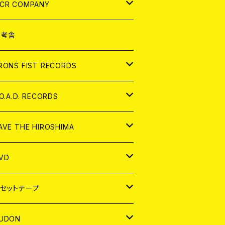
NALOG
D
CR COMPANY
NALOG
D
想考舎
パレル
RONS FIST RECORDS
NALOG
D
.O.A.D. RECORDS
NALOG
D
AVE THE HIROSHIMA
NALOG
パレル
VD
ADGE
APAN
セットテープ
ORLD
APAN
UDON