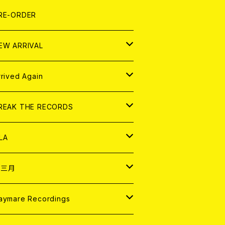
LEXI
P
OOD
shirt
OLLOCKS
真集 (PHOTOBOOK)
D
RE-ORDER
0インチ
の他
OOD
L ZINE
アナログ
EW ARRIVAL
の他
OLL MAGAZINE (USED)
パレル
D
rrived Again
書籍
アナログ
D
REAK THE RECORDS
IGITAL CONTENTS
アナログ
D
LA
NALOG
D
十三月
パレル
NALOG
D
aymare Recordings