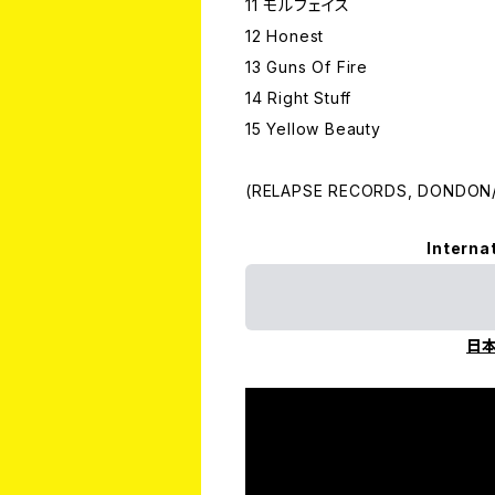
11 モルフェイス
12 Honest
13 Guns Of Fire
14 Right Stuff
15 Yellow Beauty
(RELAPSE RECORDS, DONDON/
Interna
日