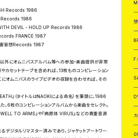
A
C
M
SH Records 1986
 Records 1986
A
C
ITH DEVIL - HOLD UP Records 1986
cords FRANCE 1987
ア
B
加害妄想Records 1987
A
C
F
独音源以外にオムニバスアルバム等への参加・楽曲提供が非常
やカセットテープを含めれば、13枚ものコンピレーション
A
C
S
こにオムニバスのライブビデオの収録を合わせれば、その
A
ア
 DEATH』（タイトルはNAOKIによる命名）を筆頭に、1986
D
れた、6枚のコンピレーションアルバムから楽曲をセレクト。
ELL TO ARMS』や『病原体 VIRUS』などの貴重音源
B
J
カ
によるデジタルリマスター済みであり、ジャケットアートワー
W
J
G