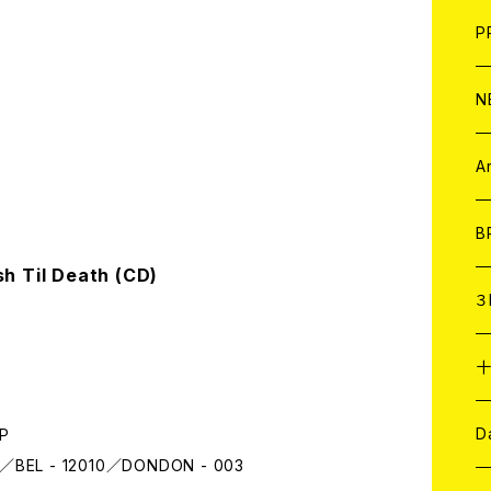
F
L
H
T-
B
写
C
P
1
そ
H
E
N
そ
D
ア
C
A
C
B
h Til Death (CD)
D
C
３
A
C
ア
A
C
D
EP
rds／BEL - 12010／DONDON - 003