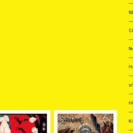
C
A
C
C
W
J
N
A
A
C
C
W
J
C
A
A
C
C
W
J
N
A
A
C
C
W
J
H
A
A
C
C
W
s
品
A
A
C
H
A
Ki