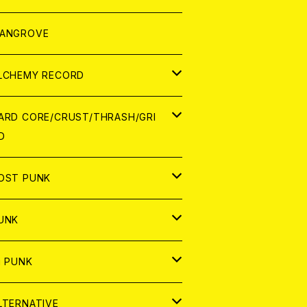
ORLD
パレル
ANGROVE
ATCH
LCHEMY RECORD
アナログ
D
ARD CORE/CRUST/THRASH/GRI
D
IGITAL CONTENTS
NALOG
APAN
OST PUNK
D
ORLD
D
UNK
NALOG
D
APAN
NALOG
APAN
i PUNK
ASSETTE TAPE
NALOG
ORLD
APAN
D
ORLD
APAN
LTERNATIVE