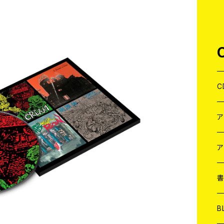
C
J
W
J
ア
７
W
J
L
7
T-
W
M
B