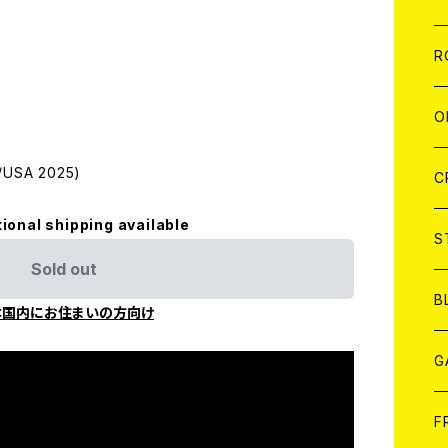
W
A
C
C
W
J
R
A
A
C
C
W
J
O
A
A
USA 2025)
C
C
W
J
C
tional shipping available
A
A
C
C
W
S
Sold out
A
A
C
B
本国内にお住まいの方向け
A
G
J
F