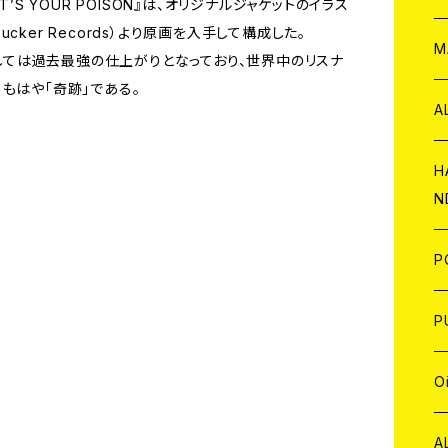
’S YOUR POISON』は、オリジナルジャケットのイラス
Sucker Records）より原画を入手して構成した。
W
ア
M
集としては過去最強の仕上がりとなっており、世界中のリスナ
もはや「奇跡」である。
P
A
C
H
N
D
A
J
P
C
W
C
P
A
C
J
A
J
O
C
A
W
J
C
W
J
A