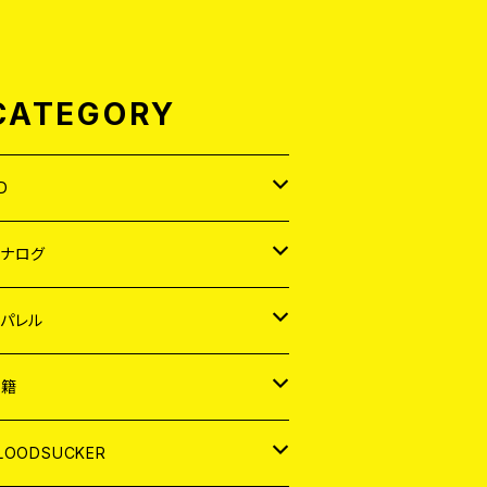
CATEGORY
D
APAN
アナログ
ORLD
APAN
パレル
EP
ORLD
APAN
書籍
P
EP
shirt
ORLD
AGAZINE
LOODSUCKER