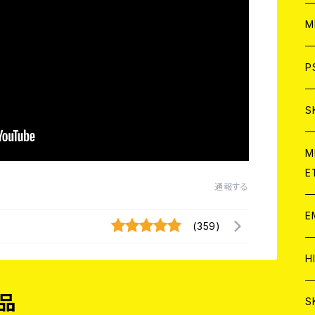
ア
W
M
C
ア
J
P
C
C
W
J
S
A
C
C
W
J
M
E
通報する
A
A
C
C
W
J
E
(359)
A
A
C
C
W
J
H
A
A
品
A
C
W
J
S