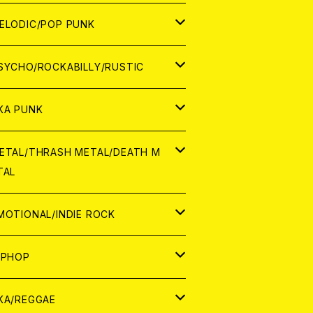
ナログ
ORLD
ELODIC/POP PUNK
D
ナログ
APAN
SYCHO/ROCKABILLY/RUSTIC
D
D
ORLD
APAN
KA PUNK
NALOG
D
D
ORLD
APAN
ETAL/THRASH METAL/DEATH M
TAL
NALOG
NALOG
D
D
ORLD
APAN
MOTIONAL/INDIE ROCK
NALOG
NALOG
D
D
ORLD
APAN
IPHOP
NALOG
NALOG
NALOG
D
ORLD
APAN
KA/REGGAE