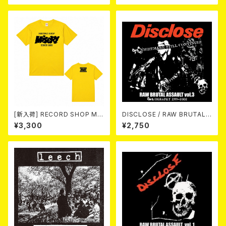
L & XXXL)
[新入荷] RECORD SHOP MIS
DISCLOSE / RAW BRUTAL
ERY / 33th anniversary T-s
ASSAULT Vol.3 : DISCOGR
¥3,300
¥2,750
hirts (yellow ②)
APHY 1999-2002 (2xCD)