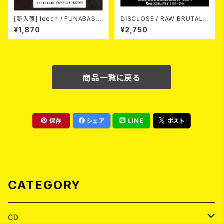
[新入荷] leech / FUNABASHI
DISCLOSE / RAW BRUTAL
POWERVIOLENCE (CD)
ASSAULT Vol.1 : DISCOGRA
¥1,870
¥2,750
PHY 1992-1994 (2CD)
商品一覧に戻る
保存
シェア
LINE
ポスト
CATEGORY
CD