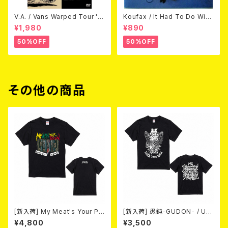
V.A. / Vans Warped Tour '0
Koufax / It Had To Do With
3 (DVD)
Love (CD)
¥1,980
¥890
50%OFF
50%OFF
その他の商品
[新入荷] My Meat's Your Po
[新入荷] 愚鈍-GUDON- / US
ison -あんたにゃ毒でもオイラ
TOUR 2026 T-shirt
¥4,800
¥3,500
にゃ薬- / BLACK T-shirt (XX