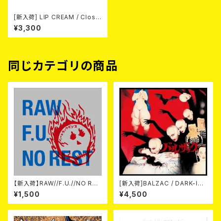
[新入荷] LIP CREAM / Close
to The Edge (CD)
¥3,300
同じカテゴリの商品
【新入荷】RAW//F.U.//NO RES
[新入荷]BALZAC / DARK-IS
T / 3way split EP ハード ラッ
M -20th Anniversary Comp
¥1,500
¥4,500
ク ダンス (CD)
ilation- (2CD)