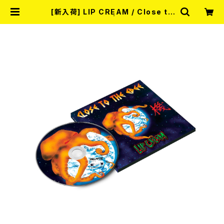
[新入荷] LIP CREAM / Close to
The Edge (CD) | RECORD SHO
P MISERY