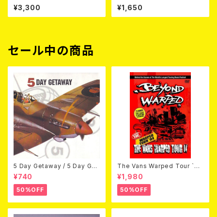
OW NOW (CD)
¥3,300
¥1,650
セール中の商品
5 Day Getaway / 5 Day Get
The Vans Warped Tour `04
away (CDEP)
Beyond Warped (国内盤DV
¥740
¥1,980
D)
50%OFF
50%OFF