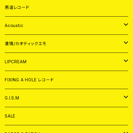
男道レコード
Acoustic
JAPAN
激情/カオティックエモ
CD
WORLD
JAPAN
LIPCREAM
ANALOG
CD
CD
WORLD
CD
FIXING A HOLE レコード
ANALOG
ANALOG
CD
アナログ
G.I.S.M
ANALOG
DVD
CD
SALE