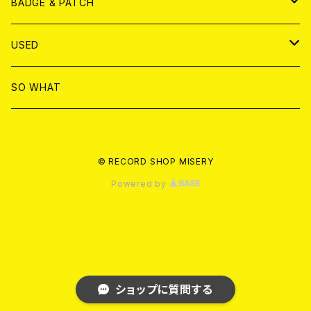
T-shirt & WEAR
ANALOG
BADGE & PATCH
T-SHIRT & WEAR
BADGE
USED
DVD
PATCH
書籍
SO WHAT
カセットテープ
CD
© RECORD SHOP MISERY
書籍
ANALOG
Powered by
ショップに質問する