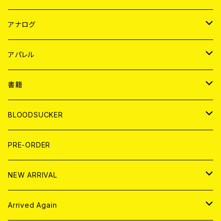
JAPAN
アナログ
WORLD
JAPAN
アパレル
７EP
WORLD
JAPAN
書籍
LP
7EP
T-shirt
WORLD
MAGAZINE
BLOODSUCKER
FLEXI
LP
HOOD
T-shirt
BOLLOCKS
写真集 (PHOTOBOOK)
CD
PRE-ORDER
10インチ
その他
HOOD
EL ZINE
アナログ
NEW ARRIVAL
その他
DOLL MAGAZINE (USED)
アパレル
CD
Arrived Again