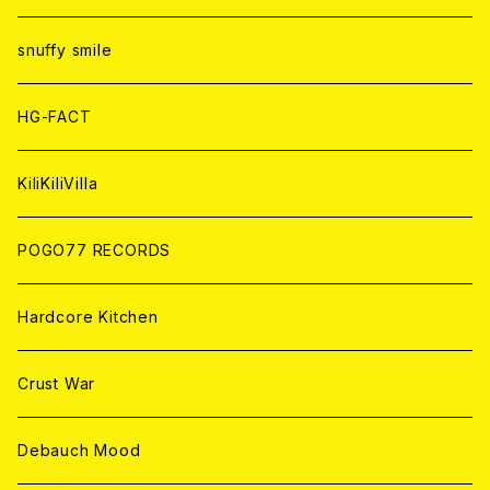
ANALOG
ANALOG
CD
CD
WORLD
snuffy smile
ANALOG
ANALOG
CD
HG-FACT
ANALOG
KiliKiliVilla
POGO77 RECORDS
Hardcore Kitchen
Crust War
Debauch Mood