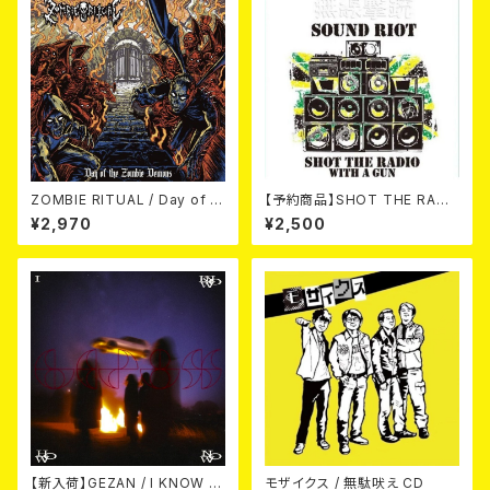
ZOMBIE RITUAL / Day of th
【予約商品】SHOT THE RADI
e Zombie Demons
O WITH A GUN / SOUND RI
¥2,970
¥2,500
OT (CD)【8月８日発売】
【新入荷】GEZAN / I KNOW H
モザイクス / 無駄吠え CD