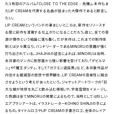
た３枚目のアルバム『CLOSE TO THE EDGE - 危機』。本作もま
たLIP CREAMを代表する名曲が詰まった大傑作であると断言し
たい。
LIP CREAMというバンドの凄まじいところは、新作をリリースす
る度に前作を凌駕する仕上がりになることだろう。故に、全ての音
源が傑作という結論に落ち着く。だが本作は、これまでの制作体
制とは少々異なり、バンドリーダーであるMINORUの意趣が強く
打ち出されている。JHAJHAの証言によれば、MINORUは当時、
永井豪のマンガに思想面から強い影響を受けており、『デビルマ
ン』や『魔王ダンテ』、そして『ガクエン退屈男』など、永井豪作品が
内包する破滅型の思想や世界観を、LIP CREAMの音楽性に融合
させようという考えがあったという。ジャケットアートワークの「巨
大な蛸が地球を丸ごと飲み込む様相」や、宇宙空間をイメージし
た色調は全てMINORUの発案によるもので、当時としては珍しい
エアブラシアートは、イラストレーターKOHNO SHINJIの手によ
るもの。タイトルロゴやLIP CREAMの手書きロゴ、全体のレイア