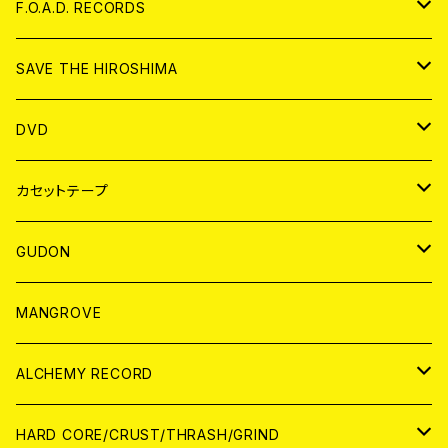
ANALOG
CD
F.O.A.D. RECORDS
ANALOG
CD
SAVE THE HIROSHIMA
ANALOG
アパレル
DVD
BADGE
JAPAN
カセットテープ
WORLD
JAPAN
GUDON
WORLD
アパレル
MANGROVE
PATCH
ALCHEMY RECORD
アナログ
CD
HARD CORE/CRUST/THRASH/GRIND