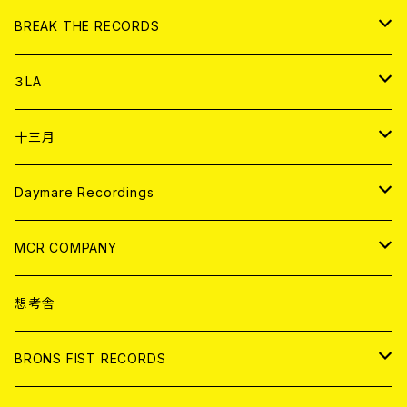
書籍
アナログ
CD
BREAK THE RECORDS
DIGITAL CONTENTS
アナログ
CD
３LA
ANALOG
CD
十三月
アパレル
ANALOG
CD
Daymare Recordings
ANALOG
CD
MCR COMPANY
ANALOG
CD
想考舎
アパレル
BRONS FIST RECORDS