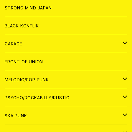
ANALOG
ANALOG
CD
CD
WORLD
STRONG MIND JAPAN
ANALOG
ANALOG
CD
BLACK KONFLIK
ANALOG
GARAGE
JAPAN
FRONT OF UNION
アナログ
WORLD
MELODIC/POP PUNK
CD
アナログ
JAPAN
PSYCHO/ROCKABILLY/RUSTIC
CD
CD
WORLD
JAPAN
SKA PUNK
ANALOG