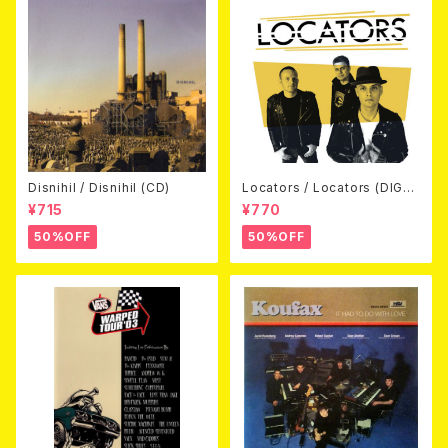
Disnihil / Disnihil (CD)
Locators / Locators (DIGPA
CK CD)
¥715
¥770
50%OFF
50%OFF