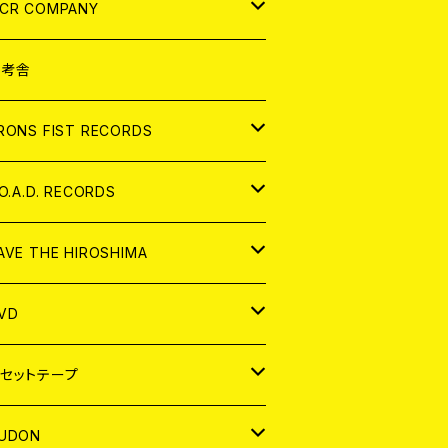
NALOG
D
CR COMPANY
NALOG
D
想考舎
パレル
RONS FIST RECORDS
NALOG
D
.O.A.D. RECORDS
NALOG
D
AVE THE HIROSHIMA
NALOG
パレル
VD
ADGE
APAN
セットテープ
ORLD
APAN
UDON