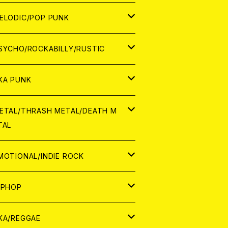
ナログ
ORLD
ELODIC/POP PUNK
D
ナログ
APAN
SYCHO/ROCKABILLY/RUSTIC
D
D
ORLD
APAN
KA PUNK
NALOG
D
D
ORLD
APAN
ETAL/THRASH METAL/DEATH M
TAL
NALOG
NALOG
D
D
ORLD
APAN
MOTIONAL/INDIE ROCK
NALOG
NALOG
D
D
ORLD
APAN
IPHOP
NALOG
NALOG
NALOG
D
ORLD
APAN
KA/REGGAE