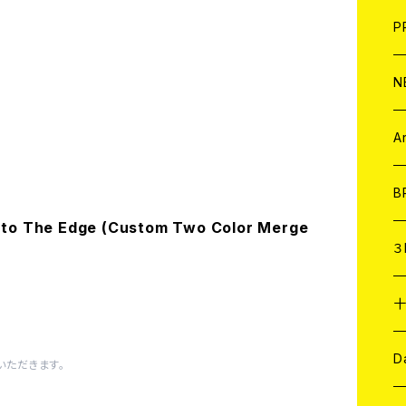
F
L
H
T-
B
写
C
P
1
そ
H
E
N
そ
D
ア
C
A
C
B
to The Edge (Custom Two Color Merge
D
C
３
A
C
ア
A
C
D
いただきます。