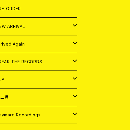
LEXI
P
OOD
shirt
OLLOCKS
真集 (PHOTOBOOK)
D
RE-ORDER
0インチ
の他
OOD
L ZINE
アナログ
EW ARRIVAL
の他
OLL MAGAZINE (USED)
パレル
D
rrived Again
書籍
アナログ
D
REAK THE RECORDS
IGITAL CONTENTS
アナログ
D
LA
NALOG
D
十三月
パレル
NALOG
D
aymare Recordings