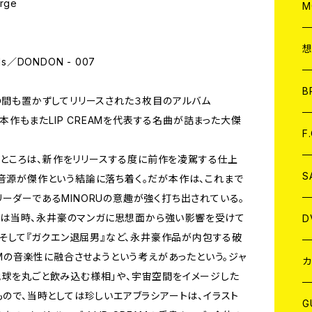
rge
A
C
M
A
C
ords／DONDON - 007
ア
B
、1年の間も置かずしてリリースされた３枚目のアルバム
 危機』。本作もまたLIP CREAMを代表する名曲が詰まった大傑
A
C
F
まじいところは、新作をリリースする度に前作を凌駕する仕上
A
C
S
の音源が傑作という結論に落ち着く。だが本作は、これまで
ーダーであるMINORUの意趣が強く打ち出されている。
A
ア
ORUは当時、永井豪のマンガに思想面から強い影響を受けて
D
』、そして『ガクエン退屈男』など、永井豪作品が内包する破
EAMの音楽性に融合させようという考えがあったという。ジャ
B
J
カ
地球を丸ごと飲み込む様相」や、宇宙空間をイメージした
もので、当時としては珍しいエアブラシアートは、イラスト
W
J
G