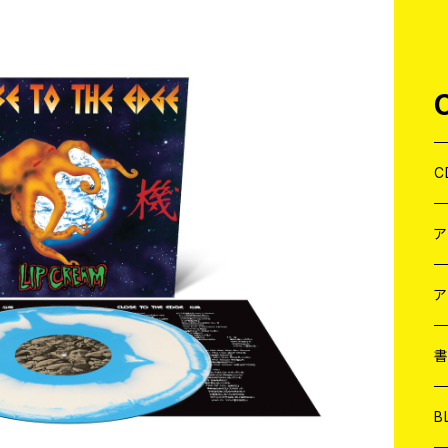
C
J
W
J
ア
７
W
J
L
7
T-
W
M
B