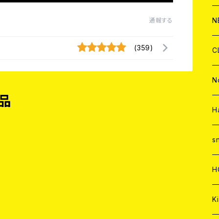
C
A
C
C
W
J
N
通報する
A
A
(359)
C
C
W
J
C
A
A
C
C
W
J
N
品
A
A
C
C
W
J
H
A
A
C
C
W
s
A
A
C
H
A
Ki