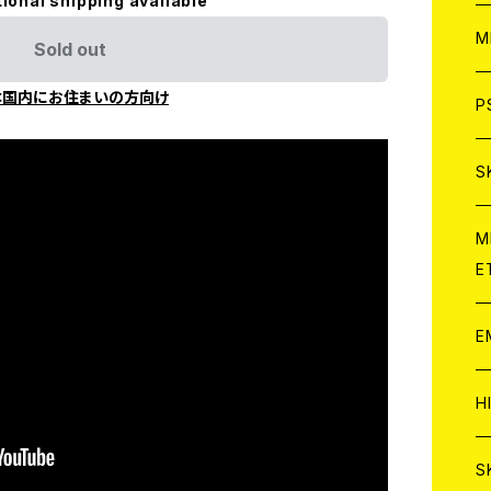
tional shipping available
ア
W
M
Sold out
C
本国内にお住まいの方向け
ア
J
P
C
C
W
J
S
A
C
C
W
J
M
E
A
A
C
C
W
J
E
A
A
C
C
W
J
H
A
A
A
C
W
J
S