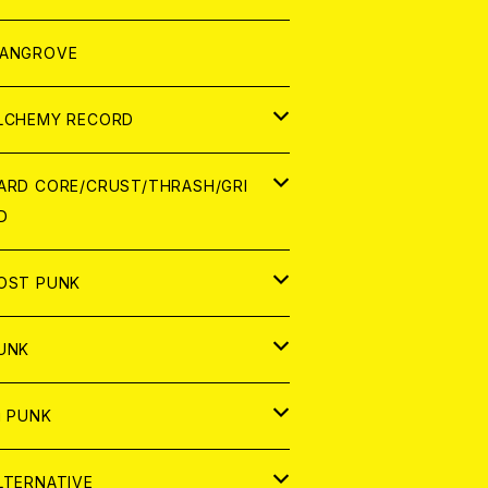
ORLD
パレル
ANGROVE
ATCH
LCHEMY RECORD
アナログ
D
ARD CORE/CRUST/THRASH/GRI
D
IGITAL CONTENTS
NALOG
APAN
OST PUNK
D
ORLD
D
UNK
NALOG
D
APAN
NALOG
APAN
i PUNK
ASSETTE TAPE
NALOG
ORLD
APAN
D
ORLD
APAN
LTERNATIVE