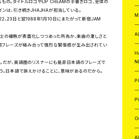
よるもの。タイトルロゴやLIP CREAMの手書きロゴ、全体の
ンは、引き続きJHAJHAが担当している。
W
ア
M
22、23日と翌1988年1月10日にまたがって新宿JAM
P
A
バー同士の確執が表面化しつつあった所為か、楽曲の激しさと
歌詞フレーズが絡み合って強烈な緊張感が生み出されてい
C
H
N
。だが、英語圏のリスナーにも是非日本語のフレーズで
う。日本語で訴えかけることに、意味があるのだから。
D
A
J
P
C
W
C
P
A
C
J
A
J
O
C
A
W
J
C
W
J
A