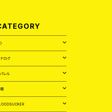
CATEGORY
D
APAN
アナログ
ORLD
APAN
パレル
EP
ORLD
APAN
書籍
P
EP
shirt
ORLD
AGAZINE
LOODSUCKER