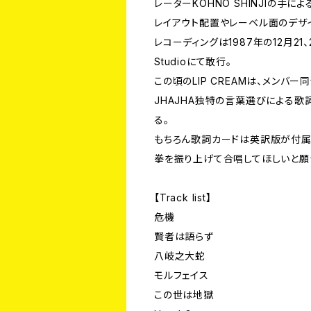
レーターKOHNO SHINJIの手に
レイアウト配置やレーベル面のデザイ
レコーディングは1987年の12月21、
Studioにて敢行。
この頃のLIP CREAMは、メン
JHAJHA独特の言葉選びによる
る。
もちろん歌詞カードは英訳版が付属
拳を振り上げて合唱してほしいと願
【Track list】
危機
賢者は語らず
八岐之大蛇
モルフェイス
この世は地獄