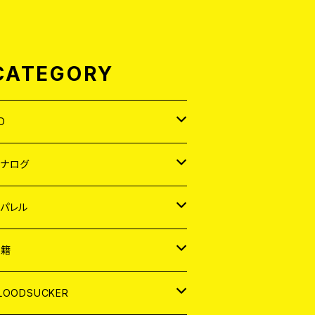
CATEGORY
D
APAN
アナログ
ORLD
APAN
パレル
EP
ORLD
APAN
書籍
P
EP
shirt
ORLD
AGAZINE
LOODSUCKER