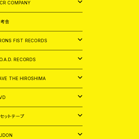
NALOG
D
CR COMPANY
NALOG
D
想考舎
パレル
RONS FIST RECORDS
NALOG
D
.O.A.D. RECORDS
NALOG
D
AVE THE HIROSHIMA
NALOG
パレル
VD
ADGE
APAN
セットテープ
ORLD
APAN
UDON