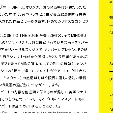
A
C
M
った『罪 ーSINー』。オリジナル盤の発売時は無題だったた
れていた本作は、音声ドラマと楽曲が交互に展開する異色
A
C
ースされた作品とは一線を画す、極めてシリアスなコンセプ
ア
B
OSE TO THE EDGE 危機』と同じく、全てMINORU
ものだが、オリジナル盤に併録されている音声ドラマパー
A
C
F
イデアをリハーサルスタジオで、メンバーにプレゼン。その終
が、自らシナリオ作成を立候補したという経緯があった。こ
A
C
S
ブを巡ってMINORUに対してのPILLの確執と、メンバ
ョンが頂点に達しており、それがツアー中にPILL自ら
バーとスタッフらの感情はもはや限界に達し、活動の継続
A
ア
D
いう最悪の選択肢につながってしまう。
ラマパートの内容を他言語で伝えるのが難しく、英訳シナリ
B
J
カ
曲そのものを聴いてほしい」と、今回のリマスターにあたっ
ラマパートは全てカットすることになった。
W
J
G