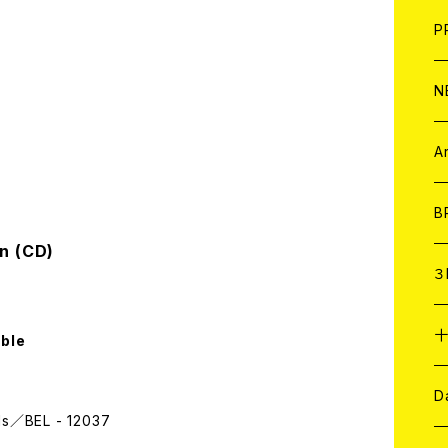
F
L
H
T-
B
写
C
P
1
そ
H
E
N
そ
D
ア
C
A
C
B
n (CD)
D
C
３
A
C
able
ア
A
C
D
rds／BEL - 12037