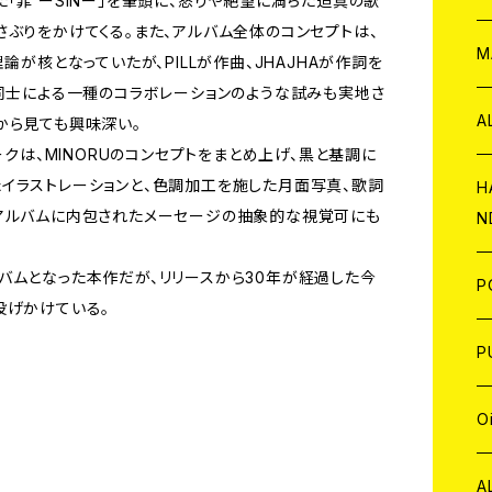
「罪 ーSINー」を筆頭に、怒りや絶望に満ちた迫真の歌
ぶりをかけてくる。また、アルバム全体のコンセプトは、
W
ア
M
論が核となっていたが、PILLが作曲、JHAJHAが作詞を
ー同士による一種のコラボレーションのような試みも実地さ
P
A
から見ても興味深い。
ークは、MINORUのコンセプトをまとめ上げ、黒と基調に
イラストレーションと、色調加工を施した月面写真、歌詞
C
H
アルバムに内包されたメーセージの抽象的な視覚可にも
N
D
A
バムとなった本作だが、リリースから30年が経過した今
J
P
投げかけている。
C
W
C
P
A
C
J
A
J
O
C
A
W
J
C
W
J
A