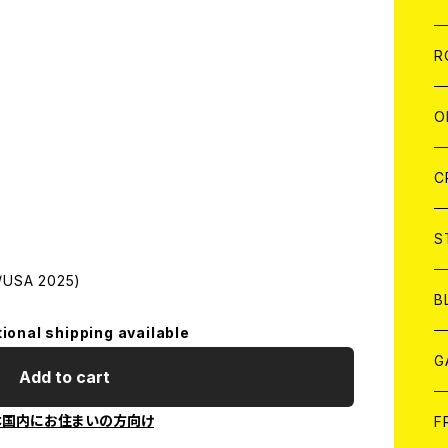
W
A
C
C
W
J
R
A
A
C
C
W
J
O
A
A
C
C
W
J
C
A
A
C
C
W
S
USA 2025)
A
A
C
B
tional shipping available
A
G
Add to cart
J
本国内にお住まいの方向け
F