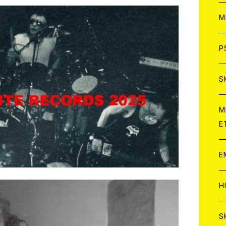
ア
W
M
C
ア
J
P
C
C
W
J
S
A
C
C
W
J
M
E
A
A
C
C
W
J
E
A
A
C
C
W
J
H
A
A
A
C
W
J
S