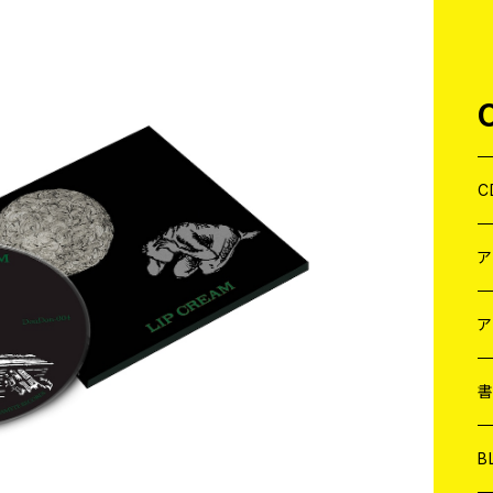
C
J
W
J
ア
７
W
J
L
7
T-
W
M
B