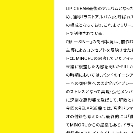
LIP CREAM最後のアルバムとな
め、通称『ラストアルバム』と呼ば
の構成となっており、これまでリリ
トで制作されている。
『罪 ーSINー』の制作状況は、前作『CL
主導によるコンセプトを反映させた
トは、MINORUの思考していたア
末論に根差した内容を聞いたPILL
の時期においては、バンドのイニシアチ
ーへの嗜好性への否定的バイブレーシ
のストレスとなって具現化。他メン
に深刻な悪影響を及ぼして、解散と
今回のRELAPSE盤では、音声ド
オの付録も考えたが、最終的には「
てMINORUからの提案もあり、ド