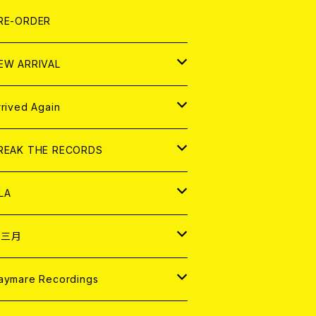
LEXI
P
OOD
shirt
OLLOCKS
真集 (PHOTOBOOK)
D
RE-ORDER
0インチ
の他
OOD
L ZINE
アナログ
EW ARRIVAL
の他
OLL MAGAZINE (USED)
パレル
D
rrived Again
書籍
アナログ
D
REAK THE RECORDS
IGITAL CONTENTS
アナログ
D
LA
NALOG
D
十三月
パレル
NALOG
D
aymare Recordings