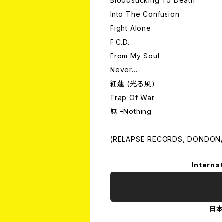
Bloodsucking To Death
Into The Confusion
Fight Alone
F.C.D.
From My Soul
Never...
紅蓮 (光る風)
Trap Of War
無 –Nothing
(RELAPSE RECORDS, DONDON/
Interna
日