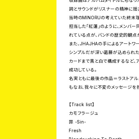
収録曲はアルバムタイトルにもなった
詞とサウンドがリスナーの精神に揺さ
当時のMINORUの考えていた終末理
担当した「紅蓮」のように、メンバ
れている点が、バンドの歴史的観点
また、JHAJHAの手によるアートワ
シンプルだが深い葛藤が込められた
カードまで黒と白で構成するなど、
成功している。
名実ともに最後の作品＝ラストアル
もなお、我々に不変のメッセージを
【Track list】
カモフラージュ
罪 -Sin-
Fresh