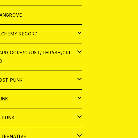
ORLD
パレル
ANGROVE
ATCH
LCHEMY RECORD
アナログ
D
ARD CORE/CRUST/THRASH/GRI
D
IGITAL CONTENTS
NALOG
APAN
OST PUNK
D
ORLD
D
UNK
NALOG
D
APAN
NALOG
APAN
i PUNK
ASSETTE TAPE
NALOG
ORLD
APAN
D
ORLD
APAN
LTERNATIVE