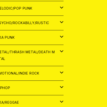
ナログ
ORLD
ELODIC/POP PUNK
D
ナログ
APAN
SYCHO/ROCKABILLY/RUSTIC
D
D
ORLD
APAN
KA PUNK
NALOG
D
D
ORLD
APAN
ETAL/THRASH METAL/DEATH M
TAL
NALOG
NALOG
D
D
ORLD
APAN
MOTIONAL/INDIE ROCK
NALOG
NALOG
D
D
ORLD
APAN
IPHOP
NALOG
NALOG
NALOG
D
ORLD
APAN
KA/REGGAE