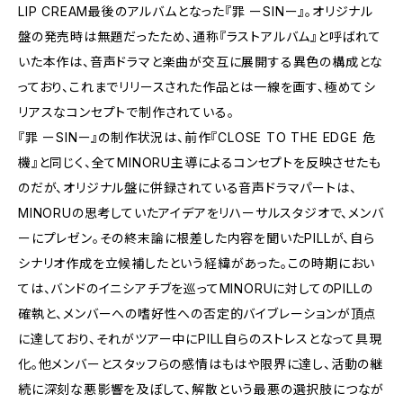
LIP CREAM最後のアルバムとなった『罪 ーSINー』。オリジナル
盤の発売時は無題だったため、通称『ラストアルバム』と呼ばれて
いた本作は、音声ドラマと楽曲が交互に展開する異色の構成とな
っており、これまでリリースされた作品とは一線を画す、極めてシ
リアスなコンセプトで制作されている。
『罪 ーSINー』の制作状況は、前作『CLOSE TO THE EDGE 危
機』と同じく、全てMINORU主導によるコンセプトを反映させたも
のだが、オリジナル盤に併録されている音声ドラマパートは、
MINORUの思考していたアイデアをリハーサルスタジオで、メンバ
ーにプレゼン。その終末論に根差した内容を聞いたPILLが、自ら
シナリオ作成を立候補したという経緯があった。この時期におい
ては、バンドのイニシアチブを巡ってMINORUに対してのPILLの
確執と、メンバーへの嗜好性への否定的バイブレーションが頂点
に達しており、それがツアー中にPILL自らのストレスとなって具現
化。他メンバーとスタッフらの感情はもはや限界に達し、活動の継
続に深刻な悪影響を及ぼして、解散という最悪の選択肢につなが