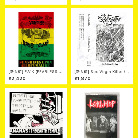
ト)
[新入荷] F.V.K.(FEARLESS V
[新入荷] Sex Virgin Killer /
AMPIER KILLERS) / SUN SH
光の盾/Hikari No Tate (CAS
¥2,420
¥1,870
INES UPON ALL OF US ALI
SETTE)
KE (CASSETTE)