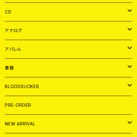
CD
JAPAN
アナログ
WORLD
JAPAN
アパレル
７EP
WORLD
JAPAN
書籍
LP
7EP
T-shirt
WORLD
MAGAZINE
BLOODSUCKER
FLEXI
LP
HOOD
T-shirt
BOLLOCKS
写真集 (PHOTOBOOK)
CD
PRE-ORDER
10インチ
その他
HOOD
EL ZINE
アナログ
NEW ARRIVAL