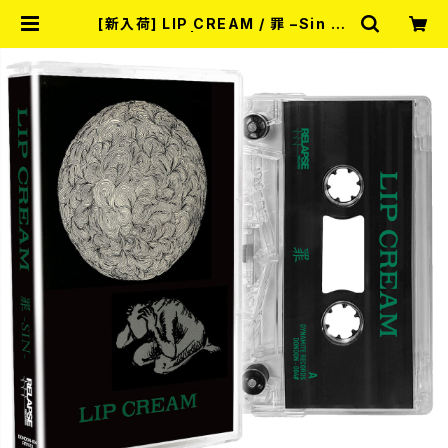
[新入荷] LIP CREAM / 罪 –Sin (C
ASSETTE) | RECORD SHOP MI
SERY