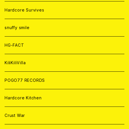
ANALOG
ANALOG
CD
CD
WORLD
JAPAN
Hardcore Survives
ANALOG
ANALOG
CD
CD
WORLD
snuffy smile
ANALOG
ANALOG
CD
HG-FACT
ANALOG
KiliKiliVilla
POGO77 RECORDS
Hardcore Kitchen
Crust War