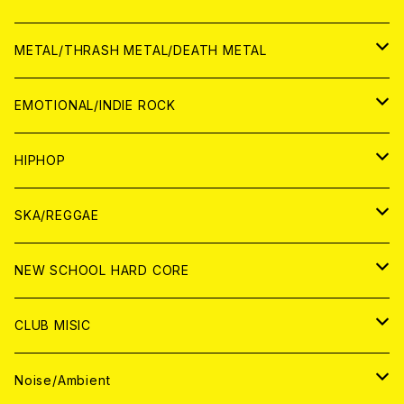
ANALOG
CD
CD
WORLD
JAPAN
METAL/THRASH METAL/DEATH METAL
ANALOG
ANALOG
CD
CD
WORLD
JAPAN
EMOTIONAL/INDIE ROCK
ANALOG
ANALOG
CD
CD
WORLD
JAPAN
HIPHOP
ANALOG
ANALOG
ANALOG
CD
WORLD
JAPAN
SKA/REGGAE
CD
ANALOG
CD
CD
WORLD
JAPAN
NEW SCHOOL HARD CORE
ANALOG
ANALOG
CD
CD
WORLD
JAPAN
CLUB MISIC
ANALOG
ANALOG
CD
CD
WORLD
JAPAN
Noise/Ambient