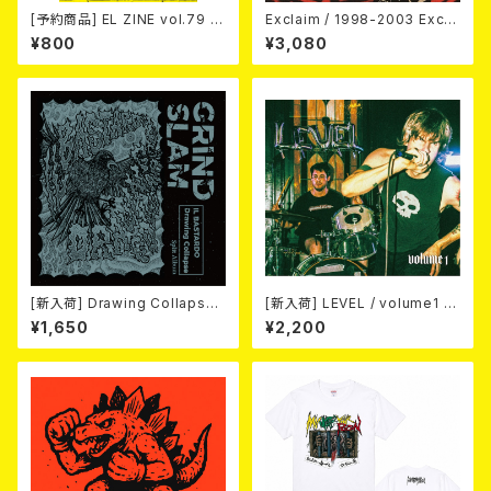
[予約商品] EL ZINE vol.79 8
Exclaim / 1998-2003 Excla
月25日発売予定
im Discography
¥800
¥3,080
[新入荷] Drawing Collaps
[新入荷] LEVEL / volume1 DI
e//IL BASTARDO / GRIND S
SCOGRAPHY 2021-2026 (D
¥1,650
¥2,200
LAM (CD)
IGIPACK CD)