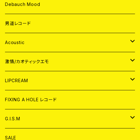
Debauch Mood
男道レコード
Acoustic
JAPAN
激情/カオティックエモ
CD
WORLD
JAPAN
LIPCREAM
ANALOG
CD
CD
WORLD
CD
FIXING A HOLE レコード
ANALOG
ANALOG
CD
アナログ
G.I.S.M
ANALOG
DVD
CD
SALE