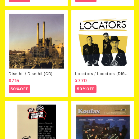
Disnihil / Disnihil (CD)
Locators / Locators (DIGPA
CK CD)
¥715
¥770
50%OFF
50%OFF