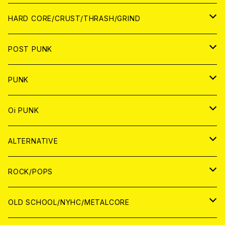
アナログ
CD
HARD CORE/CRUST/THRASH/GRIND
DIGITAL CONTENTS
ANALOG
JAPAN
POST PUNK
CD
WORLD
CD
PUNK
ANALOG
CD
JAPAN
ANALOG
JAPAN
Oi PUNK
CASSETTE TAPE
ANALOG
WORLD
JAPAN
CD
WORLD
JAPAN
ALTERNATIVE
WORLD
ANALOG
CD
CD
WOLRD
JAPAN
ROCK/POPS
ANALOG
ANALOG
CD
CD
WORLD
JAPAN
OLD SCHOOL/NYHC/METALCORE