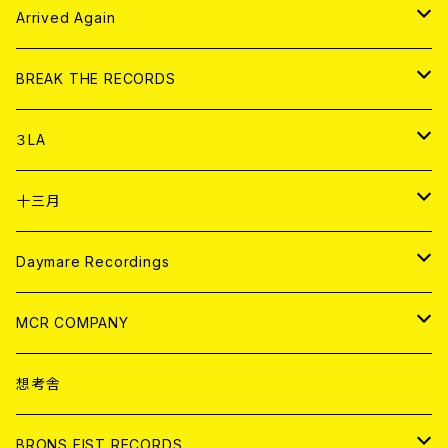
その他
DOLL MAGAZINE (USED)
アパレル
CD
Arrived Again
書籍
アナログ
CD
BREAK THE RECORDS
DIGITAL CONTENTS
アナログ
CD
３LA
ANALOG
CD
十三月
アパレル
ANALOG
CD
Daymare Recordings
ANALOG
CD
MCR COMPANY
ANALOG
CD
想考舎
アパレル
BRONS FIST RECORDS