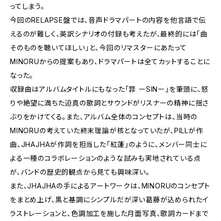
ってしまう。
今回のRELAPSE盤では、音声ドラマパートの内容を他言語で伝
えるのが難しく、英訳シナリオの付録も考えたが、最終的には「曲
そのものを聴いてほしい」と、今回のリマスターにあたって
MINORUからの提案もあり、ドラマパートは全てカットすることに
なった。
収録曲はアルバムタイトルにもなった「罪 ーSINー」を筆頭に、怒
りや絶望に満ちた迫真の歌詞とサウンドがリスナーの精神に揺さ
ぶりをかけてくる。また、アルバム全体のコンセプトは、当時の
MINORUの考えていた終末理論が核となっていたが、PILLが作
曲、JHAJHAが作詞を担当した「紅蓮」のように、メンバー同士に
よる一種のコラボレーションのような試みも実地されている点
が、バンドの歴史的観点から見ても興味深い。
また、JHAJHAの手によるアートワークは、MINORUのコンセプト
をまとめ上げ、黒と基調にシンプルだが深い葛藤が込められたイ
ラストレーションと、色調加工を施した月面写真、歌詞カードまで