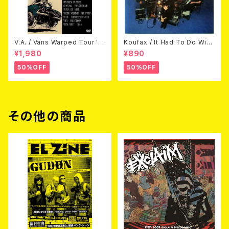
V.A. / Vans Warped Tour '0
Koufax / It Had To Do With
3 (DVD)
Love (CD)
¥1,980
¥890
50%OFF
50%OFF
その他の商品