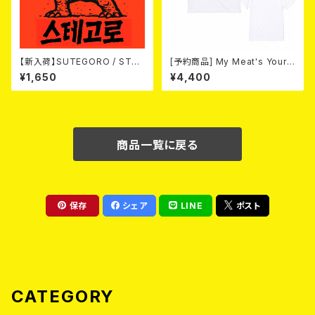
【新入荷】SUTEGORO / STRE
[予約商品] My Meat's Your
ET BATTLE (CD)
Poison -あんたにゃ毒でもオイ
¥1,650
¥4,400
ラにゃ薬- (White) 熊本地震 復
興支援T-shirt 2026年8月末
～9月頭入荷！
商品一覧に戻る
保存
シェア
LINE
ポスト
CATEGORY