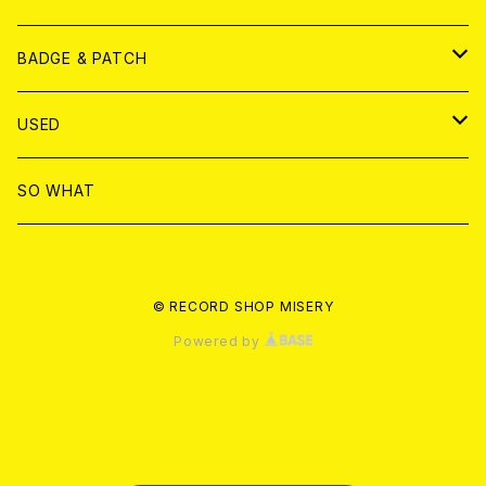
T-shirt & WEAR
ANALOG
BADGE & PATCH
T-SHIRT & WEAR
BADGE
USED
DVD
PATCH
書籍
SO WHAT
カセットテープ
CD
© RECORD SHOP MISERY
書籍
ANALOG
Powered by