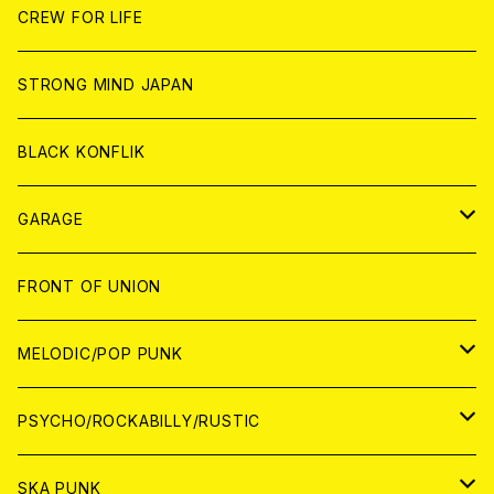
ANALOG
ANALOG
CD
CD
WORLD
JAPAN
CREW FOR LIFE
ANALOG
ANALOG
CD
CD
WORLD
STRONG MIND JAPAN
ANALOG
ANALOG
CD
BLACK KONFLIK
ANALOG
GARAGE
JAPAN
FRONT OF UNION
アナログ
WORLD
MELODIC/POP PUNK
CD
アナログ
JAPAN
PSYCHO/ROCKABILLY/RUSTIC
CD
CD
WORLD
JAPAN
SKA PUNK