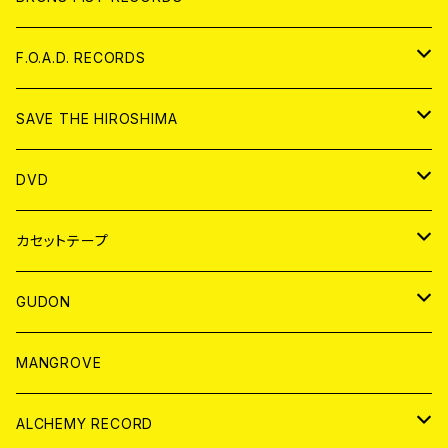
ANALOG
CD
F.O.A.D. RECORDS
ANALOG
CD
SAVE THE HIROSHIMA
ANALOG
アパレル
DVD
BADGE
JAPAN
カセットテープ
WORLD
JAPAN
GUDON
WORLD
アパレル
MANGROVE
PATCH
ALCHEMY RECORD