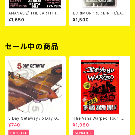
ANANAS // THE EARTH TE
LORIMOP "RE : BIRTH/EAR
MPLE / (Split) "Uron Alpha
LY DAYS" TAPE (Ltd.100)
¥1,650
¥1,500
Split Series 1" TAPE (Ltd.2
50 with DL) カセットテープ
セール中の商品
5 Day Getaway / 5 Day Get
The Vans Warped Tour `04
away (CDEP)
Beyond Warped (国内盤DV
¥740
¥1,980
D)
50%OFF
50%OFF