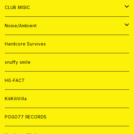
ANALOG
ANALOG
CD
CD
WORLD
JAPAN
CLUB MISIC
ANALOG
ANALOG
CD
CD
WORLD
JAPAN
Noise/Ambient
ANALOG
ANALOG
CD
CD
WORLD
JAPAN
Hardcore Survives
ANALOG
ANALOG
CD
CD
WORLD
snuffy smile
ANALOG
ANALOG
CD
HG-FACT
ANALOG
KiliKiliVilla
POGO77 RECORDS