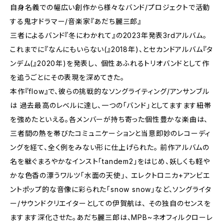
自身名義での幅広い創作から様々なバンド/プロジェクトで活動
する鬼才ドラマー/音楽家『あだち麗三郎』
三者によるバンド『冬にわかれて』の2023年発表3rdアルバム。
これまでに『なんにもいらない(』2018年)、とセカンドアルバム『タ
ンデム(』2020年)を発表し、 個性あふれるトリオバンドとして作
を追うごとにその表現を深めてきた。
本作『flow』で、彼らの挑戦的なソングライティング/アンサンブル
は 過去最高のレベルに達し、一つの「バンド」としてますます紐帯
を強めたといえる。各メンバーが持ち寄った個性豊かな楽曲は、
三者間の熱を帯びたコミュニケーションと当意即妙のレコーディ
ングを経て、全く例をみない形に仕上げられた。 前作アルバムの
名を継ぐまろやかなインスト「tandem2」をはじめ、妖しくも軽や
かな色香の漂うワルツ「水面の天使」、 エレクトロニカ+アンビエ
ントポップ的な音像に彩られた「snow snow」など、ソングライタ
ー/サウンドクリエイターとしての伊賀航は、 その独自のセンスを
ますます深化させた。あだち麗三郎は、MPB~ネオフィルクローレ