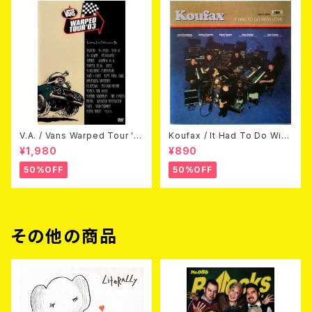
V.A. / Vans Warped Tour '0
Koufax / It Had To Do With
3 (DVD)
Love (CD)
¥1,980
¥890
50%OFF
50%OFF
その他の商品