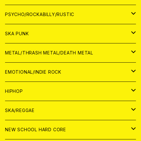
CD
アナログ
JAPAN
PSYCHO/ROCKABILLY/RUSTIC
CD
CD
WORLD
JAPAN
SKA PUNK
ANALOG
CD
CD
WORLD
JAPAN
METAL/THRASH METAL/DEATH METAL
ANALOG
ANALOG
CD
CD
WORLD
JAPAN
EMOTIONAL/INDIE ROCK
ANALOG
ANALOG
CD
CD
WORLD
JAPAN
HIPHOP
ANALOG
ANALOG
ANALOG
CD
WORLD
JAPAN
SKA/REGGAE
CD
ANALOG
CD
CD
WORLD
JAPAN
NEW SCHOOL HARD CORE