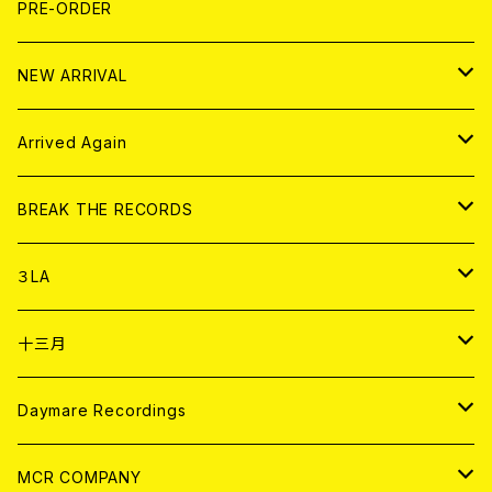
T-shirt
BOLLOCKS
写真集 (PHOTOBOOK)
CD
PRE-ORDER
10インチ
その他
HOOD
EL ZINE
アナログ
NEW ARRIVAL
その他
DOLL MAGAZINE (USED)
アパレル
CD
Arrived Again
書籍
アナログ
CD
BREAK THE RECORDS
DIGITAL CONTENTS
アナログ
CD
３LA
ANALOG
CD
十三月
アパレル
ANALOG
CD
Daymare Recordings
ANALOG
CD
MCR COMPANY