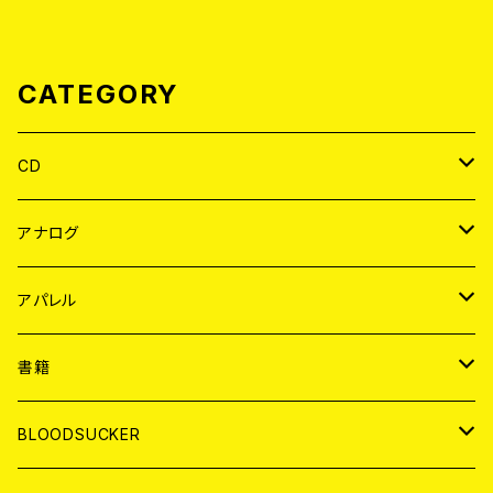
CATEGORY
CD
JAPAN
アナログ
WORLD
JAPAN
アパレル
７EP
WORLD
JAPAN
書籍
LP
7EP
T-shirt
WORLD
MAGAZINE
BLOODSUCKER
FLEXI
LP
HOOD