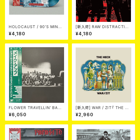
HOLOCAUST / 90'S MIND I
[新入荷] RAW DISTRACTIO
N YOUR MINDS (※LTD.150
NS / 奇しく燃える (LP)
¥4,180
¥4,180
SWIRL BLUE VINYL)
FLOWER TRAVELLIN' BAND
[新入荷] WAR / ZIT『 THE HE
/ MAKE UP 2LP
CK( 12") 』
¥6,050
¥2,960