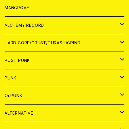
WORLD
アパレル
MANGROVE
PATCH
ALCHEMY RECORD
アナログ
CD
HARD CORE/CRUST/THRASH/GRIND
DIGITAL CONTENTS
ANALOG
JAPAN
POST PUNK
CD
WORLD
CD
PUNK
ANALOG
CD
JAPAN
ANALOG
JAPAN
Oi PUNK
CASSETTE TAPE
ANALOG
WORLD
JAPAN
CD
WORLD
JAPAN
ALTERNATIVE
WORLD
ANALOG