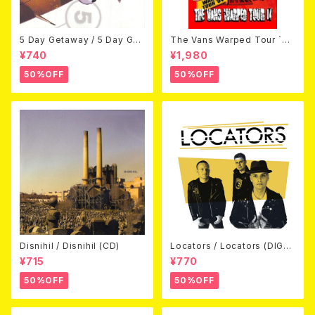
5 Day Getaway / 5 Day Get
The Vans Warped Tour `04
away (CDEP)
Beyond Warped (国内盤DV
¥740
¥1,980
D)
50%OFF
50%OFF
Disnihil / Disnihil (CD)
Locators / Locators (DIGPA
CK CD)
¥715
¥770
50%OFF
50%OFF