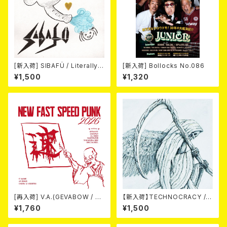
[新入荷] SIBAFÜ / Literally
[新入荷] Bollocks No.086
(7"EP)
¥1,500
¥1,320
[再入荷] V.A.(GEVABOW / D
【新入荷】TECHNOCRACY /T
USTPAN / EL NUDO / MARV
O HELL/THE END (7"EP)
¥1,760
¥1,500
ELOUS / 高倉健 / Horse & D
eer) / NEW FAST SPEED PU