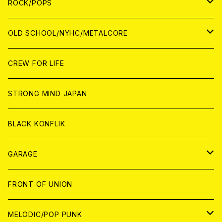
CD
CD
WOLRD
JAPAN
ROCK/POPS
ANALOG
ANALOG
CD
CD
WORLD
JAPAN
OLD SCHOOL/NYHC/METALCORE
ANALOG
ANALOG
CD
CD
WORLD
JAPAN
CREW FOR LIFE
ANALOG
ANALOG
CD
CD
WORLD
STRONG MIND JAPAN
ANALOG
ANALOG
CD
BLACK KONFLIK
ANALOG
GARAGE
JAPAN
FRONT OF UNION
アナログ
WORLD
MELODIC/POP PUNK