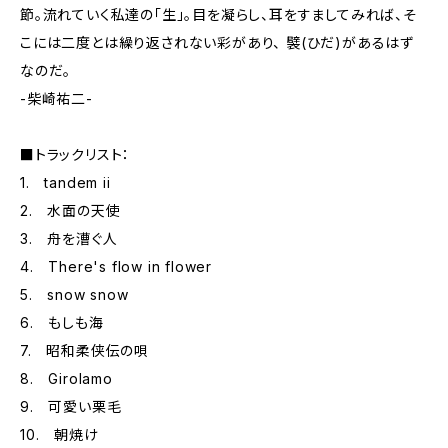
節。流れていく私達の「生」。目を凝らし、耳をすましてみれば、そ
こには二度とは繰り返されない彩があり、 襞(ひだ)があるはず
なのだ。
-柴崎祐二-
■トラックリスト：
1. tandem ii
2. 水面の天使
3. 舟を漕ぐ人
4. There's flow in flower
5. snow snow
6. もしも海
7. 昭和柔侠伝の唄
8. Girolamo
9. 可愛い栗毛
10. 朝焼け