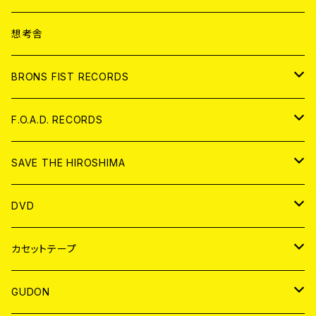
ANALOG
CD
想考舎
アパレル
BRONS FIST RECORDS
ANALOG
CD
F.O.A.D. RECORDS
ANALOG
CD
SAVE THE HIROSHIMA
ANALOG
アパレル
DVD
BADGE
JAPAN
カセットテープ
WORLD
JAPAN
GUDON