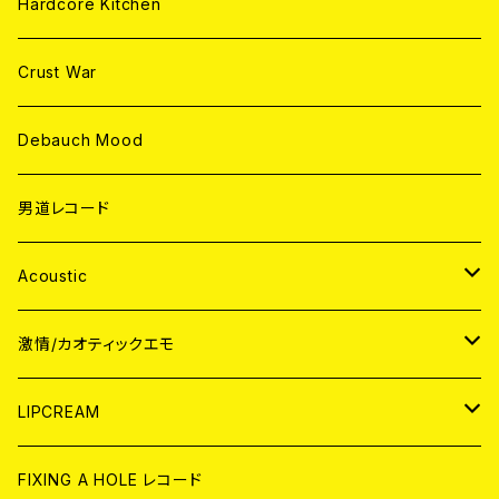
Hardcore Kitchen
Crust War
Debauch Mood
男道レコード
Acoustic
JAPAN
激情/カオティックエモ
CD
WORLD
JAPAN
LIPCREAM
ANALOG
CD
CD
WORLD
CD
FIXING A HOLE レコード