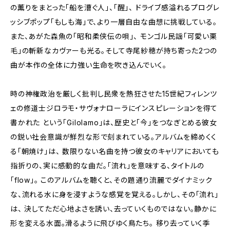
の薫りをまとった「船を漕ぐ人」、「醒」、 ドライブ感溢れるプログレ
ッシブポップ「もしも海」で、より一層自由な曲想に挑戦している。
また、あがた森魚の「昭和柔侠伝の唄」、 モンゴル民謡「可愛い栗
毛」の斬新なカヴァーも光る。そして寺尾紗穂が持ち寄った2つの
曲が本作の全体に力強い生命を吹き込んでいく。
時の神権政治を厳しく批判し民衆を熱狂させた15世紀フィレンツ
ェの修道士ジロラモ・サヴォナローラにインスピレーションを得て
書かれた という「Gilolamo」は、歴史と「今」をつなぎとめる彼女
の鋭い社会意識が鮮烈な形で刻まれている。アルバムを締めくく
る「朝焼け」は、 数限りない名曲を持つ彼女のキャリアにおいても
指折りの、実に感動的な曲だ。「流れ」を意味する、タイトルの
「flow」。 このアルバムを聴くと、その題通り流麗でダイナミック
な、流れる水に身を浸すような感覚を覚える。しかし、その「流れ」
は、 決してただ心地よさを誘い、去っていくものではない。静かに
形を変える水面。滑るように飛びゆく鳥たち。 移り去っていく季