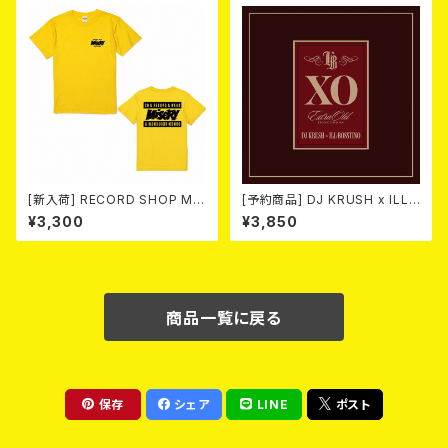
NK 2026 (7"EP/3rdプレス盤)
[新入荷] RECORD SHOP MIS
[予約商品] DJ KRUSH x ILL-
ERY / 33th anniversary T-s
BOSSTINO / XO (CD)(通常
¥3,300
¥3,850
hirts (yellow ①)
盤) 2026年8月5日発売！
商品一覧に戻る
保存
シェア
LINE
ポスト