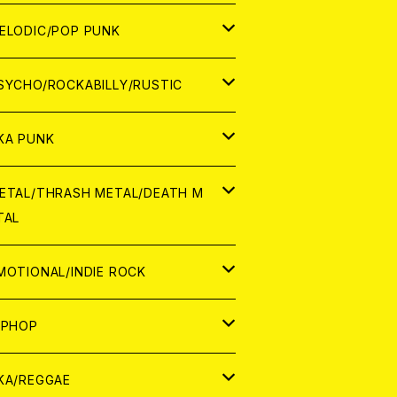
ナログ
ORLD
ELODIC/POP PUNK
D
ナログ
APAN
SYCHO/ROCKABILLY/RUSTIC
D
D
ORLD
APAN
KA PUNK
NALOG
D
D
ORLD
APAN
ETAL/THRASH METAL/DEATH M
TAL
NALOG
NALOG
D
D
ORLD
APAN
MOTIONAL/INDIE ROCK
NALOG
NALOG
D
D
ORLD
APAN
IPHOP
NALOG
NALOG
NALOG
D
ORLD
APAN
KA/REGGAE