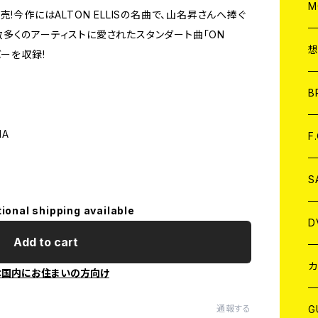
A
C
M
!今作にはALTON ELLISの名曲で、山名昇さんへ捧ぐ
OU」と、数多くのアーティストに愛されたスタンダート曲「ON
A
C
カバーを収録!
ア
B
NA
A
C
F
A
C
S
tional shipping available
A
ア
D
Add to cart
B
J
カ
本国内にお住まいの方向け
W
J
G
通報する