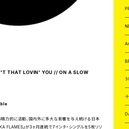
F
L
H
T-
B
写
C
P
1
そ
H
E
N
そ
D
ア
C
A
C
B
T THAT LOVIN' YOU // ON A SLOW
D
C
３
A
C
able
ア
A
C
D
なお精力的に活動、国内外に多大な影響を与え続ける日本
KA FLAMES』が3ヶ月連続で7インチ・シングルを5枚リリ