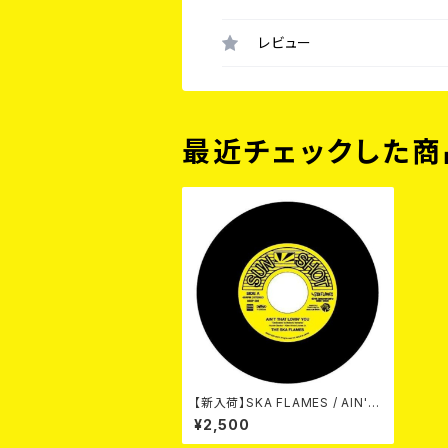
レビュー
最近チェックした商
【新入荷】SKA FLAMES / AIN'T
THAT LOVIN' YOU // ON A S
¥2,500
LOW BOAT TO CHINA (7")