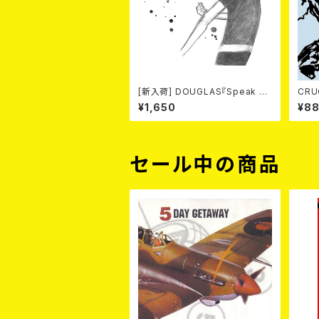
[新入荷] DOUGLAS『Speak O
CRU
ut Face』 (7"EP)
RIC UNIT / L
¥1,650
¥8
セール中の商品