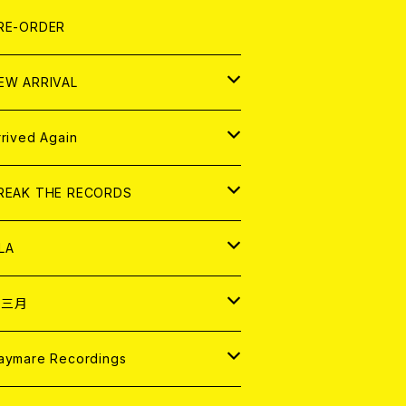
LEXI
P
OOD
shirt
OLLOCKS
真集 (PHOTOBOOK)
D
RE-ORDER
0インチ
の他
OOD
L ZINE
アナログ
EW ARRIVAL
の他
OLL MAGAZINE (USED)
パレル
D
rrived Again
書籍
アナログ
D
REAK THE RECORDS
IGITAL CONTENTS
アナログ
D
LA
NALOG
D
十三月
パレル
NALOG
D
aymare Recordings