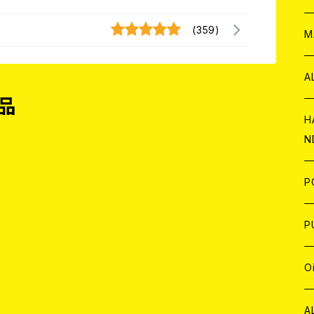
(359)
W
ア
M
P
A
品
C
H
N
D
A
J
P
C
W
C
P
A
C
J
A
J
O
C
A
W
J
C
W
J
A