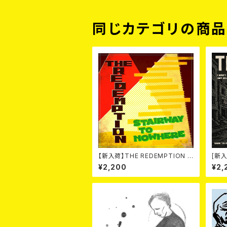
同じカテゴリの商
【新入荷】THE REDEMPTION /
[新入
STAIRWAY TO NOWHERE/RE
Anni
¥2,200
¥2,
D ROSE (7")