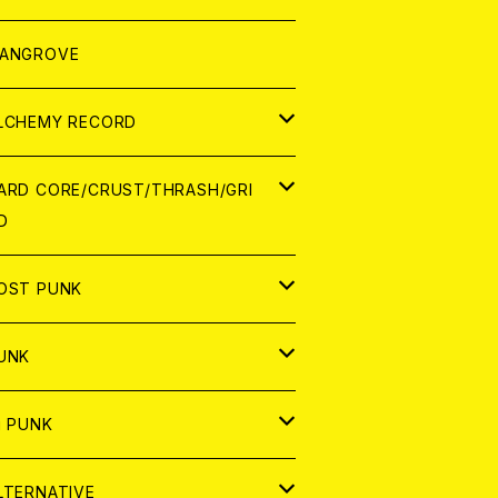
ORLD
パレル
ANGROVE
ATCH
LCHEMY RECORD
アナログ
D
ARD CORE/CRUST/THRASH/GRI
D
IGITAL CONTENTS
NALOG
APAN
OST PUNK
D
ORLD
D
UNK
NALOG
D
APAN
NALOG
APAN
i PUNK
ASSETTE TAPE
NALOG
ORLD
APAN
D
ORLD
APAN
LTERNATIVE