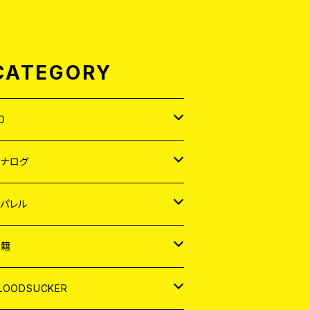
CATEGORY
D
APAN
アナログ
ORLD
APAN
パレル
EP
ORLD
APAN
書籍
P
EP
shirt
ORLD
AGAZINE
LOODSUCKER