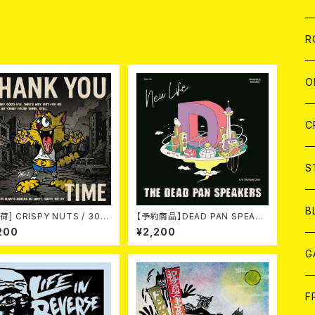
W
A
品
C
C
W
J
R
A
A
C
C
W
J
O
A
A
C
C
W
J
C
A
A
C
C
W
S
A
A
C
B
荷] CRISPY NUTS / 30th
【予約商品】DEAD PAN SPEAKE
versary Vol.1 (7"EP)
RS / New Life (7") 【7月8日発
200
¥2,200
売】
A
G
J
F