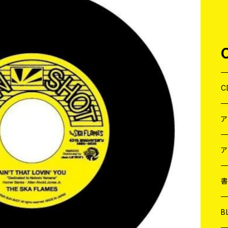
C
J
W
J
ア
７
W
J
L
7
T-
W
M
B