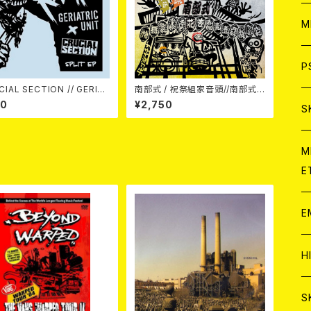
ア
W
M
C
ア
J
P
CIAL SECTION // GERIAT
南部式 / 祝祭組家音頭//南部式ド
ife In Reverse
ンパン節 7EP
C
80
¥2,750
C
W
J
S
(split) 7EP
A
C
C
W
J
M
E
A
A
C
C
W
J
E
A
A
C
C
W
J
H
A
A
A
C
W
J
S