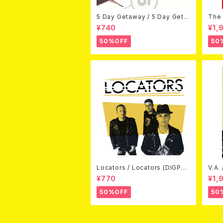
5 Day Getaway / 5 Day Geta
The 
way (CDEP)
Bey
¥740
¥1,
50%OFF
50
Locators / Locators (DIGPAC
V.A.
K CD)
(DV
¥770
¥1,
50%OFF
50