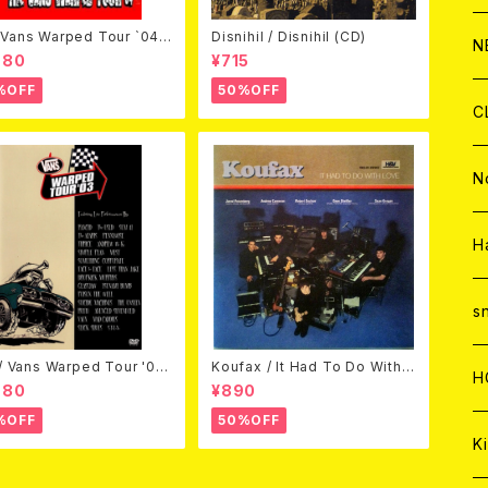
C
A
Vans Warped Tour `04
Disnihil / Disnihil (CD)
C
C
W
J
N
ond Warped (国内盤DVD)
980
¥715
%OFF
50%OFF
A
A
C
C
W
J
C
A
A
C
C
W
J
N
A
A
C
C
W
J
H
A
A
C
C
W
s
 / Vans Warped Tour '03
Koufax / It Had To Do With L
A
A
C
H
D)
ove (CD)
980
¥890
%OFF
50%OFF
A
Ki