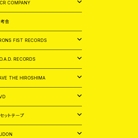
NALOG
D
CR COMPANY
NALOG
D
想考舎
パレル
RONS FIST RECORDS
NALOG
D
.O.A.D. RECORDS
NALOG
D
AVE THE HIROSHIMA
NALOG
パレル
VD
ADGE
APAN
セットテープ
ORLD
APAN
UDON