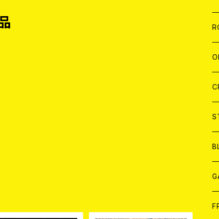
品
W
A
C
C
W
J
R
A
A
C
C
W
J
O
A
A
C
C
W
J
C
A
A
C
C
W
S
A
A
C
B
A
G
品
J
F