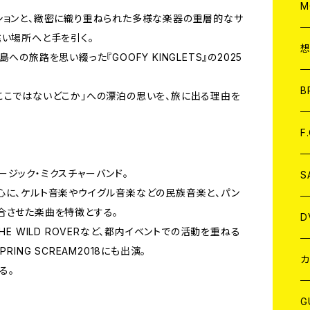
A
C
M
ションと、緻密に織り重ねられた多様な楽器の重層的なサ
遠い場所へと手を引く。
A
C
の旅路を思い綴った『GOOFY KINGLETS』の2025
ア
B
「今、ここではないどこか」への漂泊の思いを、旅に出る理由を
A
C
F
ジック・ミクスチャーバンド。
A
C
S
心に、ケルト音楽やウイグル音楽などの民族音楽と、パン
合させた楽曲を特徴とする。
A
ア
D
EやTHE WILD ROVERなど、都内イベントでの活動を重ねる
ING SCREAM2018にも出演。
B
J
カ
る。
W
J
G