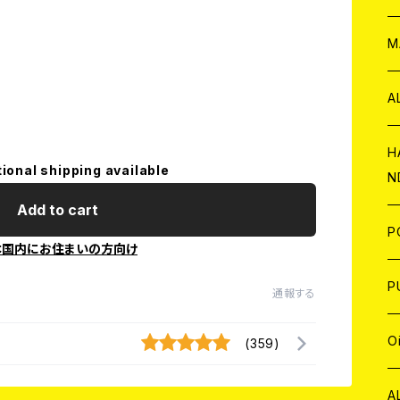
W
ア
M
P
A
C
H
tional shipping available
N
D
A
Add to cart
J
P
本国内にお住まいの方向け
C
W
C
P
通報する
A
C
J
A
J
O
(359)
C
A
W
J
C
W
J
A