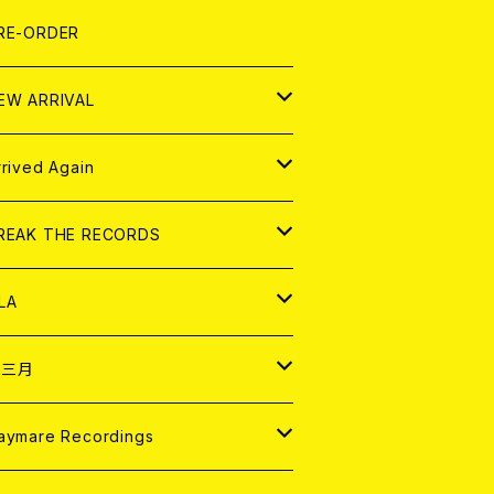
LEXI
P
OOD
shirt
OLLOCKS
真集 (PHOTOBOOK)
D
RE-ORDER
0インチ
の他
OOD
L ZINE
アナログ
EW ARRIVAL
の他
OLL MAGAZINE (USED)
パレル
D
rrived Again
書籍
アナログ
D
REAK THE RECORDS
IGITAL CONTENTS
アナログ
D
LA
NALOG
D
十三月
パレル
NALOG
D
aymare Recordings