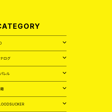
CATEGORY
D
APAN
アナログ
ORLD
APAN
パレル
EP
ORLD
APAN
書籍
P
EP
shirt
ORLD
AGAZINE
LOODSUCKER