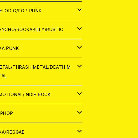
ナログ
ORLD
ELODIC/POP PUNK
D
ナログ
APAN
SYCHO/ROCKABILLY/RUSTIC
D
D
ORLD
APAN
KA PUNK
NALOG
D
D
ORLD
APAN
ETAL/THRASH METAL/DEATH M
TAL
NALOG
NALOG
D
D
ORLD
APAN
MOTIONAL/INDIE ROCK
NALOG
NALOG
D
D
ORLD
APAN
IPHOP
NALOG
NALOG
NALOG
D
ORLD
APAN
KA/REGGAE