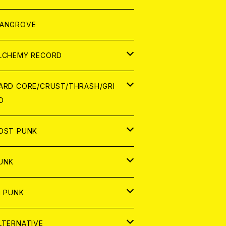
ORLD
パレル
ANGROVE
ATCH
LCHEMY RECORD
アナログ
D
ARD CORE/CRUST/THRASH/GRI
D
IGITAL CONTENTS
NALOG
APAN
OST PUNK
D
ORLD
D
UNK
NALOG
D
APAN
NALOG
APAN
i PUNK
ASSETTE TAPE
NALOG
ORLD
APAN
D
ORLD
APAN
LTERNATIVE