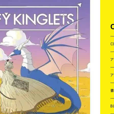
C
J
W
J
ア
７
W
J
L
7
T-
W
M
B