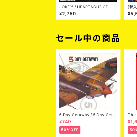
JOKE?! / HEARTACHE CD
[新入
Wak
¥2,750
¥5,
（CD
セール中の商品
5 Day Getaway / 5 Day Geta
The 
way (CDEP)
Bey
¥740
¥1,
50%OFF
50