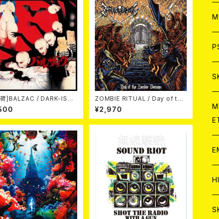
ア
W
M
C
ア
J
P
C
C
W
J
S
荷]BALZAC / DARK-ISM
ZOMBIE RITUAL / Day of the
A
C
C
W
J
M
h Anniversary Compilati
Zombie Demons
500
¥2,970
(2CD)
E
A
A
C
C
W
J
E
A
A
C
C
W
J
H
A
A
A
C
W
J
S