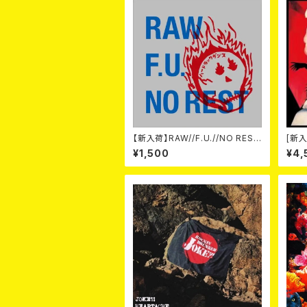
【新入荷】RAW//F.U.//NO REST
[新入
/ 3way split EP ハード ラック
-20t
¥1,500
¥4,
ダンス (CD)
on- 