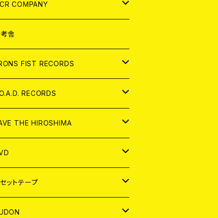
NALOG
D
CR COMPANY
NALOG
D
想考舎
パレル
RONS FIST RECORDS
NALOG
D
.O.A.D. RECORDS
NALOG
D
AVE THE HIROSHIMA
NALOG
パレル
VD
ADGE
APAN
セットテープ
ORLD
APAN
UDON