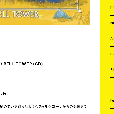
F
L
H
T-
B
写
C
P
1
そ
H
E
N
そ
D
ア
C
A
C
B
 BELL TOWER (CD)
D
C
３
A
C
able
ア
A
C
D
風の匂いを纏ったようなフォルクローレからの影響を受