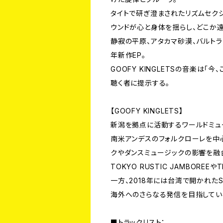
タイトで研ぎ澄まされたリズムセク
ウンドが心と身体を揺らし、どこか
静寂の平原、アタカマ砂漠、バルトラ島へ
年新作EP。
GOOFY KINGLETSの音楽は
聴く者に提示する。
【GOOFY KINGLETS】
新潟を拠点に活動するワールドミュー
南米アンデスのフォルクローレを中
クやダンスミュージックの影響を融
TOKYO RUSTIC JAMBORE
一方、2018年には台湾で開かれたSPR
海外へのさらなる発信を目指してい
■トラックリスト：