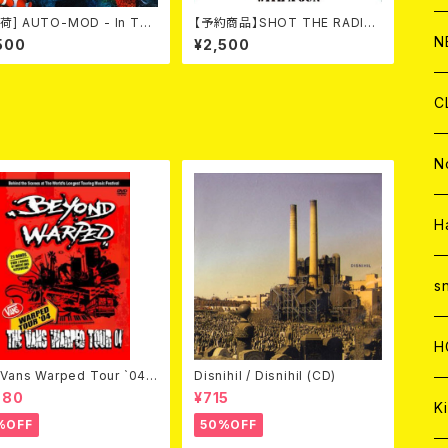
荷] AUTO-MOD - In The
【予約商品】SHOT THE RADIO
C
A
C
C
e Of KING AUTO-MOD
WITH A GUN / SOUND RIOT
W
J
N
500
¥2,500
+DVD/初回限定盤）
(CD)【8月８日発売】
A
A
C
C
W
J
C
A
A
C
C
W
J
N
A
A
C
C
W
J
H
A
A
C
C
W
s
A
A
C
H
Vans Warped Tour `04
Disnihil / Disnihil (CD)
ond Warped (国内盤DVD)
980
¥715
A
Ki
%OFF
50%OFF