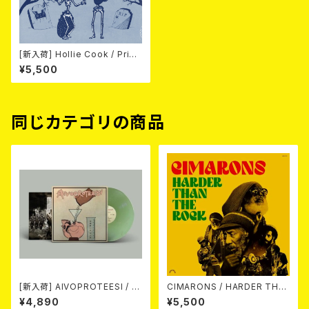
[新入荷] Hollie Cook / Princ
e Fatty Presents Hollie Co
¥5,500
ok In Dub (CLEAR BLUE VIN
YL/LP)
同じカテゴリの商品
[新入荷] AIVOPROTEESI / U
CIMARONS / HARDER THA
MPIKUJA (LP / LTD.100 DIE
N THE ROCK LP
¥4,890
¥5,500
-HARD COKE BOTTLE GRE