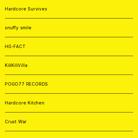
ANALOG
ANALOG
CD
CD
WORLD
JAPAN
Hardcore Survives
ANALOG
ANALOG
CD
CD
WORLD
snuffy smile
ANALOG
ANALOG
CD
HG-FACT
ANALOG
KiliKiliVilla
POGO77 RECORDS
Hardcore Kitchen
Crust War