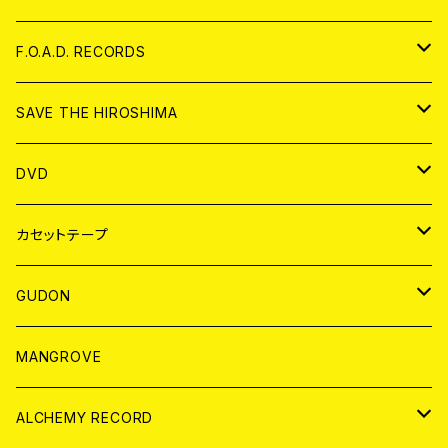
ANALOG
CD
F.O.A.D. RECORDS
ANALOG
CD
SAVE THE HIROSHIMA
ANALOG
アパレル
DVD
BADGE
JAPAN
カセットテープ
WORLD
JAPAN
GUDON
WORLD
アパレル
MANGROVE
PATCH
ALCHEMY RECORD