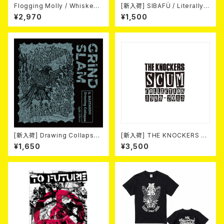
Flogging Molly / Whiskey
[新入荷] SIBAFÜ / Literally
On A Sunday (DVD＋CD)
(7"EP)
¥2,970
¥1,500
[新入荷] Drawing Collaps
[新入荷] THE KNOCKERS 『S
e//IL BASTARDO / GRIND S
CUM COLLECTION 1999
¥1,650
¥3,500
LAM (CD)
～2013』(2xCD)