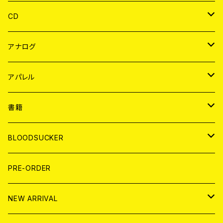
CD
JAPAN
アナログ
WORLD
JAPAN
アパレル
７EP
WORLD
JAPAN
書籍
LP
7EP
T-shirt
WORLD
MAGAZINE
BLOODSUCKER
FLEXI
LP
HOOD
T-shirt
BOLLOCKS
写真集 (PHOTOBOOK)
CD
PRE-ORDER
10インチ
その他
HOOD
EL ZINE
アナログ
NEW ARRIVAL
その他
DOLL MAGAZINE (USED)