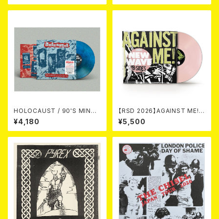
EN VINYL) (ITA / F.O.A.D.)
HOLOCAUST / 90'S MIND I
【RSD 2026】AGAINST ME! /
N YOUR MINDS (※LTD.150
NEW WAVE B-SIDES [RSD V
¥4,180
¥5,500
SWIRL BLUE VINYL)
INYL EP][Coloured Vinyl](1
2")