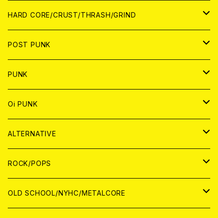
アナログ
CD
HARD CORE/CRUST/THRASH/GRIND
DIGITAL CONTENTS
ANALOG
JAPAN
POST PUNK
CD
WORLD
CD
PUNK
ANALOG
CD
JAPAN
ANALOG
JAPAN
Oi PUNK
CASSETTE TAPE
ANALOG
WORLD
JAPAN
CD
WORLD
JAPAN
ALTERNATIVE
WORLD
ANALOG
CD
CD
WOLRD
JAPAN
ROCK/POPS
ANALOG
ANALOG
CD
CD
WORLD
JAPAN
OLD SCHOOL/NYHC/METALCORE