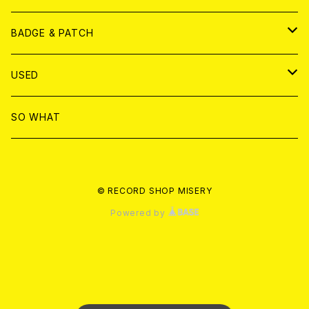
T-shirt & WEAR
ANALOG
BADGE & PATCH
T-SHIRT & WEAR
BADGE
USED
DVD
PATCH
書籍
SO WHAT
カセットテープ
CD
© RECORD SHOP MISERY
書籍
ANALOG
Powered by