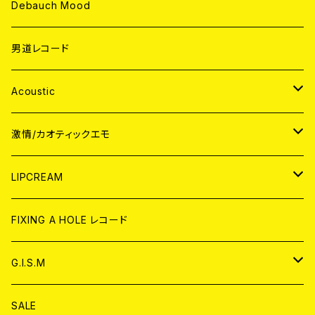
Debauch Mood
男道レコード
Acoustic
JAPAN
激情/カオティックエモ
CD
WORLD
JAPAN
LIPCREAM
ANALOG
CD
CD
WORLD
CD
FIXING A HOLE レコード
ANALOG
ANALOG
CD
アナログ
G.I.S.M
ANALOG
DVD
CD
SALE