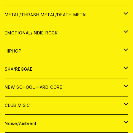
ANALOG
CD
CD
WORLD
JAPAN
METAL/THRASH METAL/DEATH METAL
ANALOG
ANALOG
CD
CD
WORLD
JAPAN
EMOTIONAL/INDIE ROCK
ANALOG
ANALOG
CD
CD
WORLD
JAPAN
HIPHOP
ANALOG
ANALOG
ANALOG
CD
WORLD
JAPAN
SKA/REGGAE
CD
ANALOG
CD
CD
WORLD
JAPAN
NEW SCHOOL HARD CORE
ANALOG
ANALOG
CD
CD
WORLD
JAPAN
CLUB MISIC
ANALOG
ANALOG
CD
CD
WORLD
JAPAN
Noise/Ambient