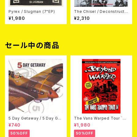
Pyrex / Slugman (7"EP)
The Chisel / Deconstructiv
e Surgery (7"EP)
¥1,980
¥2,310
セール中の商品
5 Day Getaway / 5 Day Get
The Vans Warped Tour `04
away (CDEP)
Beyond Warped (国内盤DV
¥740
¥1,980
D)
50%OFF
50%OFF