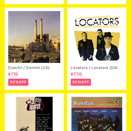
Disnihil / Disnihil (CD)
Locators / Locators (DIGPA
CK CD)
¥715
¥770
50%OFF
50%OFF