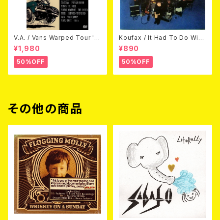
V.A. / Vans Warped Tour '0
Koufax / It Had To Do With
3 (DVD)
Love (CD)
¥1,980
¥890
50%OFF
50%OFF
その他の商品