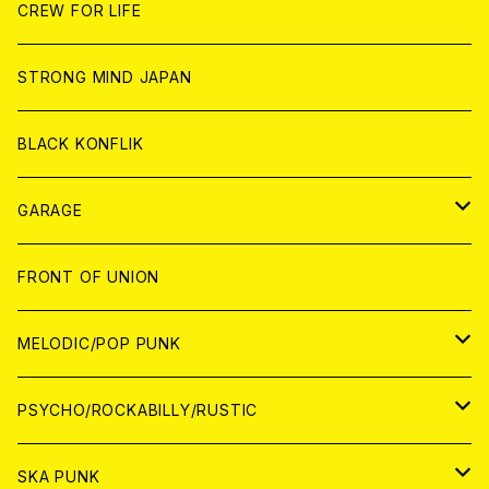
ANALOG
ANALOG
CD
CD
WORLD
JAPAN
CREW FOR LIFE
ANALOG
ANALOG
CD
CD
WORLD
STRONG MIND JAPAN
ANALOG
ANALOG
CD
BLACK KONFLIK
ANALOG
GARAGE
JAPAN
FRONT OF UNION
アナログ
WORLD
MELODIC/POP PUNK
CD
アナログ
JAPAN
PSYCHO/ROCKABILLY/RUSTIC
CD
CD
WORLD
JAPAN
SKA PUNK