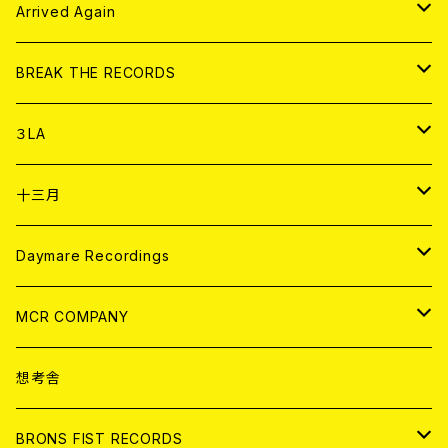
アパレル
CD
Arrived Again
書籍
アナログ
CD
BREAK THE RECORDS
DIGITAL CONTENTS
アナログ
CD
３LA
ANALOG
CD
十三月
アパレル
ANALOG
CD
Daymare Recordings
ANALOG
CD
MCR COMPANY
ANALOG
CD
想考舎
アパレル
BRONS FIST RECORDS