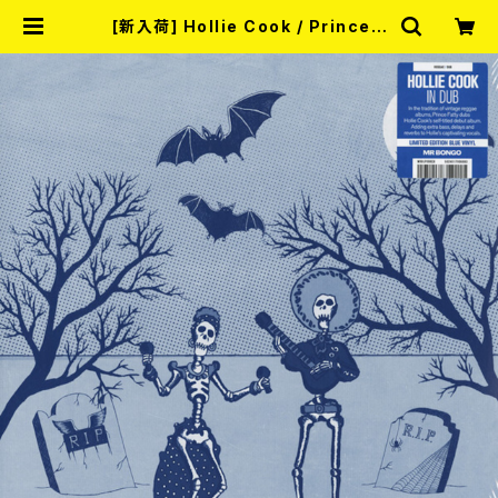
[新入荷] Hollie Cook / Prince F
atty Presents Hollie Cook In
Dub (CLEAR BLUE VINYL/LP) |
RECORD SHOP MISERY