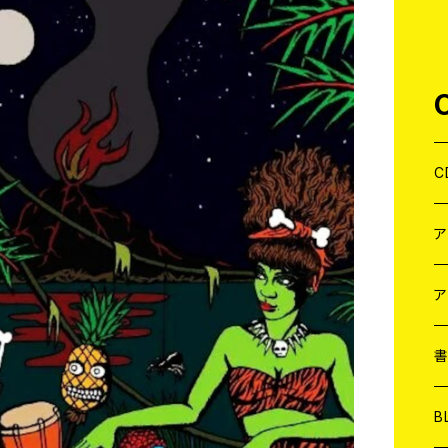
C
J
W
J
ア
７
W
J
L
7
T-
W
M
B