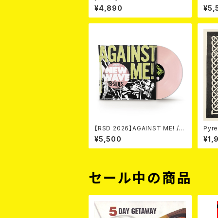
PIKUJA (LP / LTD.100 DIE-HA
¥4,890
¥5,
RD COKE BOTTLE GREEN VI
NYL) (ITA / F.O.A.D.)
【RSD 2026】AGAINST ME! / N
Pyre
EW WAVE B-SIDES [RSD VIN
¥5,500
¥1,
YL EP][Coloured Vinyl](12")
セール中の商品