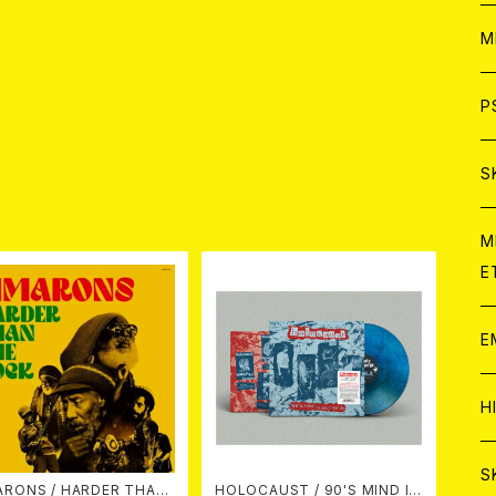
ア
W
M
C
ア
J
P
C
C
W
J
S
品
A
C
C
W
J
M
E
A
A
C
C
W
J
E
A
A
C
C
W
J
H
A
A
A
C
W
J
S
 / HARDER THAN
HOLOCAUST / 90'S MIND IN