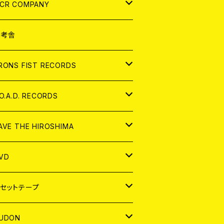
NALOG
D
CR COMPANY
NALOG
D
想考舎
パレル
RONS FIST RECORDS
NALOG
D
.O.A.D. RECORDS
NALOG
D
AVE THE HIROSHIMA
NALOG
パレル
VD
ADGE
APAN
セットテープ
ORLD
APAN
UDON