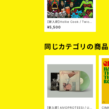
【新入荷】Hollie Cook / Twice
(Ltd. Transparent Green Vin
¥5,500
yl) LP
同じカテゴリの商
[新入荷] AIVOPROTEESI / UM
CIMARONS