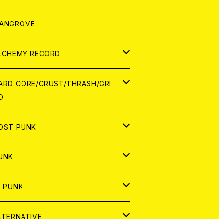
ORLD
パレル
ANGROVE
ATCH
LCHEMY RECORD
アナログ
D
ARD CORE/CRUST/THRASH/GRI
D
IGITAL CONTENTS
NALOG
APAN
OST PUNK
D
ORLD
D
UNK
NALOG
D
APAN
NALOG
APAN
i PUNK
ASSETTE TAPE
NALOG
ORLD
APAN
D
ORLD
APAN
LTERNATIVE