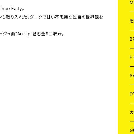
A
C
M
e Fatty。
パンも取り入れた、ダークで甘い不思議な独自の世界観を
A
C
マージュ曲”Ari Up”含む全9曲収録。
ア
B
A
C
F
A
C
S
A
ア
D
B
J
カ
W
J
G