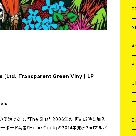
F
L
H
T-
B
写
C
P
1
そ
H
E
N
そ
D
ア
C
A
C
B
 (Ltd. Transparent Green Vinyl) LP
D
C
３
A
C
able
ookの愛娘であり、"The Slits" 2006年の 再結成時に加入
ア
A
C
D
ボード奏者『Hollie Cook』の2014年発表2ndアルバ