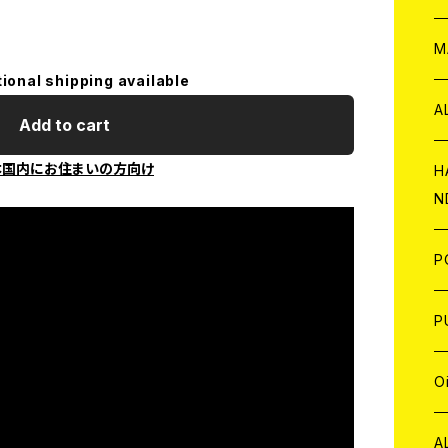
W
ア
M
tional shipping available
P
A
Add to cart
本国内にお住まいの方向け
C
H
N
D
A
J
P
C
W
C
P
A
C
J
A
J
O
C
A
W
J
C
W
J
A