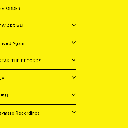
LEXI
P
OOD
shirt
OLLOCKS
真集 (PHOTOBOOK)
D
RE-ORDER
0インチ
の他
OOD
L ZINE
アナログ
EW ARRIVAL
の他
OLL MAGAZINE (USED)
パレル
D
rrived Again
書籍
アナログ
D
REAK THE RECORDS
IGITAL CONTENTS
アナログ
D
LA
NALOG
D
十三月
パレル
NALOG
D
aymare Recordings