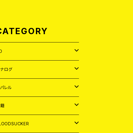
CATEGORY
D
APAN
アナログ
ORLD
APAN
パレル
EP
ORLD
APAN
書籍
P
EP
shirt
ORLD
AGAZINE
LOODSUCKER