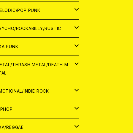
ナログ
ORLD
ELODIC/POP PUNK
D
ナログ
APAN
SYCHO/ROCKABILLY/RUSTIC
D
D
ORLD
APAN
KA PUNK
NALOG
D
D
ORLD
APAN
ETAL/THRASH METAL/DEATH M
TAL
NALOG
NALOG
D
D
ORLD
APAN
MOTIONAL/INDIE ROCK
NALOG
NALOG
D
D
ORLD
APAN
IPHOP
NALOG
NALOG
NALOG
D
ORLD
APAN
KA/REGGAE