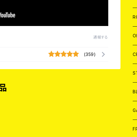
W
A
C
C
W
J
R
A
A
C
C
W
J
O
通報する
A
A
C
C
W
J
(359)
C
A
A
C
C
W
S
品
A
A
C
B
A
G
J
F