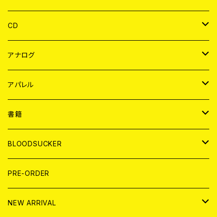
CD
JAPAN
アナログ
WORLD
JAPAN
アパレル
７EP
WORLD
JAPAN
書籍
LP
7EP
T-shirt
WORLD
MAGAZINE
BLOODSUCKER
FLEXI
LP
HOOD
T-shirt
BOLLOCKS
写真集 (PHOTOBOOK)
CD
PRE-ORDER
10インチ
その他
HOOD
EL ZINE
アナログ
NEW ARRIVAL