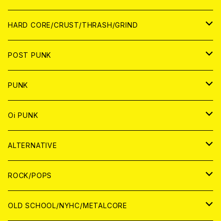
アナログ
CD
HARD CORE/CRUST/THRASH/GRIND
DIGITAL CONTENTS
ANALOG
JAPAN
POST PUNK
CD
WORLD
CD
PUNK
ANALOG
CD
JAPAN
ANALOG
JAPAN
Oi PUNK
CASSETTE TAPE
ANALOG
WORLD
JAPAN
CD
WORLD
JAPAN
ALTERNATIVE
WORLD
ANALOG
CD
CD
WOLRD
JAPAN
ROCK/POPS
ANALOG
ANALOG
CD
CD
WORLD
JAPAN
OLD SCHOOL/NYHC/METALCORE