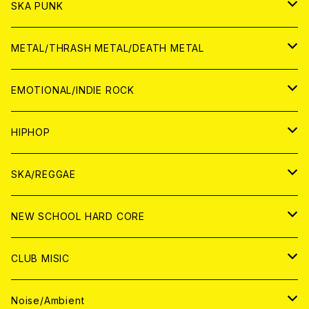
CD
CD
WORLD
JAPAN
SKA PUNK
ANALOG
CD
CD
WORLD
JAPAN
METAL/THRASH METAL/DEATH METAL
ANALOG
ANALOG
CD
CD
WORLD
JAPAN
EMOTIONAL/INDIE ROCK
ANALOG
ANALOG
CD
CD
WORLD
JAPAN
HIPHOP
ANALOG
ANALOG
ANALOG
CD
WORLD
JAPAN
SKA/REGGAE
CD
ANALOG
CD
CD
WORLD
JAPAN
NEW SCHOOL HARD CORE
ANALOG
ANALOG
CD
CD
WORLD
JAPAN
CLUB MISIC
ANALOG
ANALOG
CD
CD
WORLD
JAPAN
Noise/Ambient