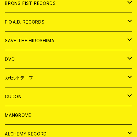
アパレル
BRONS FIST RECORDS
ANALOG
CD
F.O.A.D. RECORDS
ANALOG
CD
SAVE THE HIROSHIMA
ANALOG
アパレル
DVD
BADGE
JAPAN
カセットテープ
WORLD
JAPAN
GUDON
WORLD
アパレル
MANGROVE
PATCH
ALCHEMY RECORD