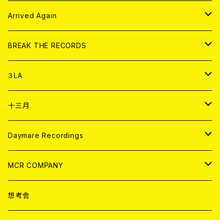
その他
DOLL MAGAZINE (USED)
アパレル
CD
Arrived Again
書籍
アナログ
CD
BREAK THE RECORDS
DIGITAL CONTENTS
アナログ
CD
３LA
ANALOG
CD
十三月
アパレル
ANALOG
CD
Daymare Recordings
ANALOG
CD
MCR COMPANY
ANALOG
CD
想考舎