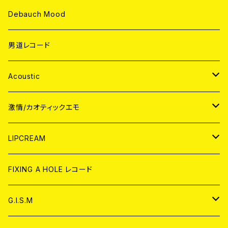
Debauch Mood
男道レコード
Acoustic
JAPAN
激情/カオティックエモ
CD
WORLD
JAPAN
LIPCREAM
ANALOG
CD
CD
WORLD
CD
FIXING A HOLE レコード
ANALOG
ANALOG
CD
アナログ
G.I.S.M
ANALOG