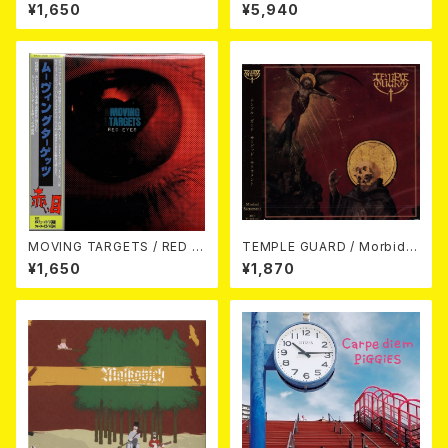
REET BATTLE (CD)【8月8日
WARD YEARS 1977-82 4CD
¥1,650
¥5,940
発売】
CLAMSHELL BOX 4CD
MOVING TARGETS / RED E
TEMPLE GUARD / Morbid S
YES CD
acrament CD
¥1,650
¥1,870