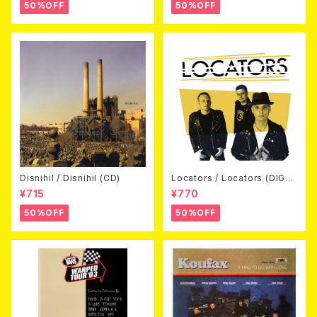
50%OFF
50%OFF
Disnihil / Disnihil (CD)
Locators / Locators (DIGPA
CK CD)
¥715
¥770
50%OFF
50%OFF