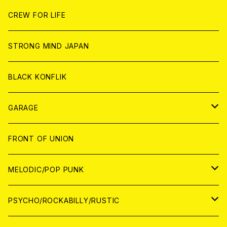
ANALOG
ANALOG
CD
CD
WORLD
JAPAN
CREW FOR LIFE
ANALOG
ANALOG
CD
CD
WORLD
STRONG MIND JAPAN
ANALOG
ANALOG
CD
BLACK KONFLIK
ANALOG
GARAGE
JAPAN
FRONT OF UNION
アナログ
WORLD
MELODIC/POP PUNK
CD
アナログ
JAPAN
PSYCHO/ROCKABILLY/RUSTIC