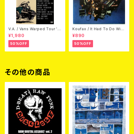
V.A. / Vans Warped Tour '0
Koufax / It Had To Do With
3 (DVD)
Love (CD)
¥1,980
¥890
50%OFF
50%OFF
その他の商品