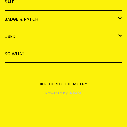
DVD
CD
SALE
T-shirt & WEAR
ANALOG
BADGE & PATCH
T-SHIRT & WEAR
BADGE
USED
DVD
PATCH
書籍
SO WHAT
カセットテープ
CD
© RECORD SHOP MISERY
書籍
ANALOG
Powered by