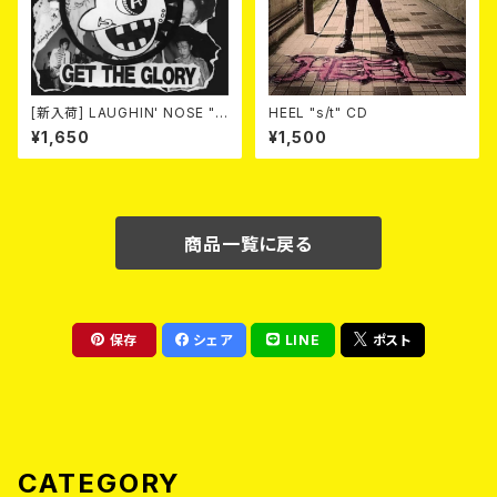
[新入荷] LAUGHIN' NOSE "G
HEEL "s/t" CD
ET THE GLORY" (CD)
¥1,650
¥1,500
商品一覧に戻る
保存
シェア
LINE
ポスト
CATEGORY