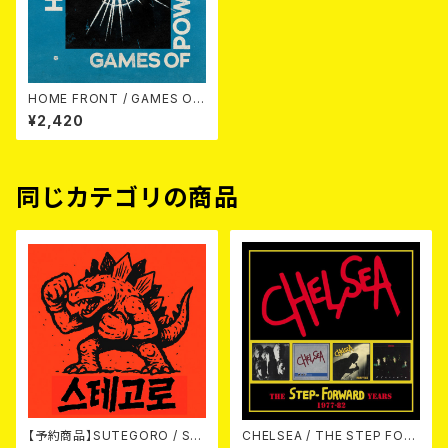
HOME FRONT / GAMES OF
POWER (DIGIPACK CD)
¥2,420
同じカテゴリの商品
【予約商品】SUTEGORO / ST
CHELSEA / THE STEP FOR