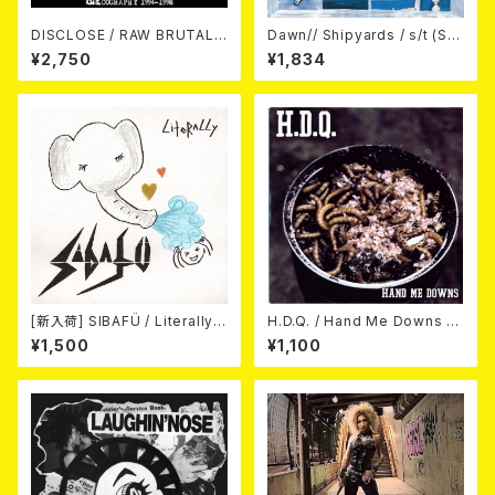
DISCLOSE / RAW BRUTAL
Dawn// Shipyards / s/t (Spl
ASSAULT Vol.2 : DISCOGR
it) LP＋CD
¥2,750
¥1,834
APHY 1994-1998 (2CD)
[新入荷] SIBAFÜ / Literally
H.D.Q. / Hand Me Downs (C
(7"EP)
OLORVINYL/7”EP)
¥1,500
¥1,100