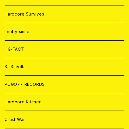
ANALOG
ANALOG
CD
CD
WORLD
JAPAN
Hardcore Survives
ANALOG
ANALOG
CD
CD
WORLD
snuffy smile
ANALOG
ANALOG
CD
HG-FACT
ANALOG
KiliKiliVilla
POGO77 RECORDS
Hardcore Kitchen
Crust War