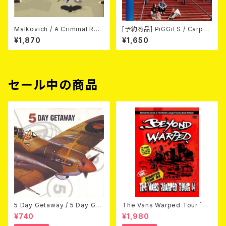
Malkovich / A Criminal Rec
[予約商品] PiGGiES / Carpe
ord CD
diem (CD) 2026年8月12日リ
¥1,870
¥1,650
リース予定
セール中の商品
5 Day Getaway / 5 Day Get
The Vans Warped Tour `04
away (CDEP)
Beyond Warped (国内盤DV
¥740
¥1,980
D)