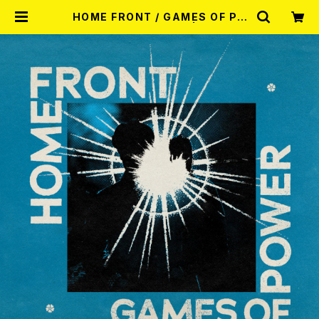
HOME FRONT / GAMES OF PO
WER (DIGIPACK CD) | RECORD
SHOP MISERY