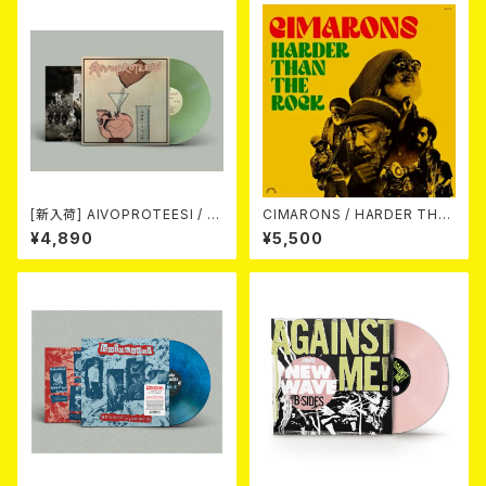
[新入荷] AIVOPROTEESI / U
CIMARONS / HARDER THA
MPIKUJA (LP / LTD.100 DIE
N THE ROCK LP
¥4,890
¥5,500
-HARD COKE BOTTLE GRE
EN VINYL) (ITA / F.O.A.D.)