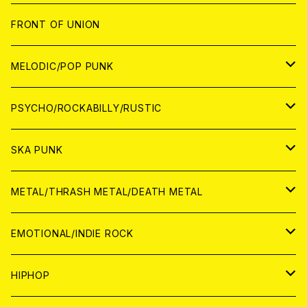
JAPAN
FRONT OF UNION
アナログ
WORLD
MELODIC/POP PUNK
CD
アナログ
JAPAN
PSYCHO/ROCKABILLY/RUSTIC
CD
CD
WORLD
JAPAN
SKA PUNK
ANALOG
CD
CD
WORLD
JAPAN
METAL/THRASH METAL/DEATH METAL
ANALOG
ANALOG
CD
CD
WORLD
JAPAN
EMOTIONAL/INDIE ROCK
ANALOG
ANALOG
CD
CD
WORLD
JAPAN
HIPHOP