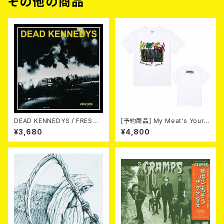
その他の商品
DEAD KENNEDYS / FRESH
[予約商品] My Meat's Your
FRUIT FOR ROTTING VEGE
Poison -あんたにゃ毒でもオイ
¥3,680
¥4,800
TABLES [2022 MIX](CD)
ラにゃ薬- (WHITE) 熊本地震
復興支援T-shirt (XXL & XXX
L) 2026年8月末～9月頭発売
予定！