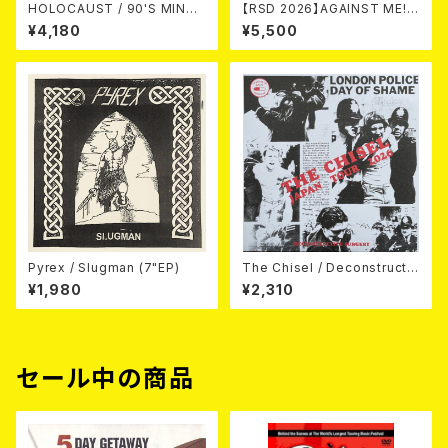
HOLOCAUST / 90'S MIND I
【RSD 2026】AGAINST ME! /
N YOUR MINDS (※LTD.150
NEW WAVE B-SIDES [RSD V
¥4,180
¥5,500
SWIRL BLUE VINYL)
INYL EP][Coloured Vinyl](1
2")
Pyrex / Slugman (7"EP)
The Chisel / Deconstructiv
e Surgery (7"EP)
¥1,980
¥2,310
セール中の商品