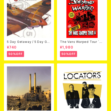
5 Day Getaway / 5 Day Get
The Vans Warped Tour `04
away (CDEP)
Beyond Warped (国内盤DV
¥740
¥1,980
D)
50%OFF
50%OFF