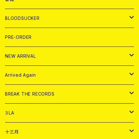
LP
7EP
T-shirt
WORLD
MAGAZINE
BLOODSUCKER
FLEXI
LP
HOOD
T-shirt
BOLLOCKS
写真集 (PHOTOBOOK)
CD
PRE-ORDER
10インチ
その他
HOOD
EL ZINE
アナログ
NEW ARRIVAL
その他
DOLL MAGAZINE (USED)
アパレル
CD
Arrived Again
書籍
アナログ
CD
BREAK THE RECORDS
DIGITAL CONTENTS
アナログ
CD
３LA
ANALOG
CD
十三月