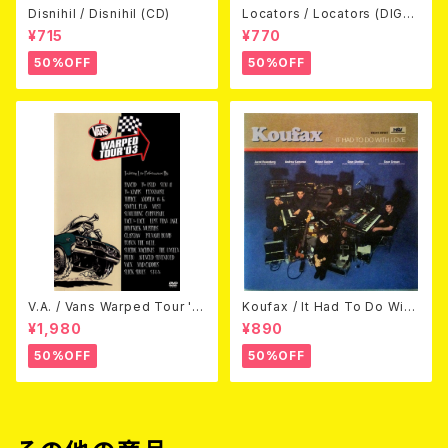
Disnihil / Disnihil (CD)
Locators / Locators (DIGPA
CK CD)
¥715
¥770
50%OFF
50%OFF
V.A. / Vans Warped Tour '0
Koufax / It Had To Do With
3 (DVD)
Love (CD)
¥1,980
¥890
50%OFF
50%OFF