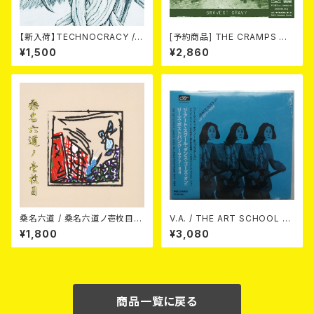
【新入荷】TECHNOCRACY /T
[予約商品] THE CRAMPS ザ・
O HELL/THE END (7"EP)
クランプス / Gravest Gravy
¥1,500
¥2,860
（墓場のごちそう）(CD) 2026.8
月下旬
桑名六道 / 桑名六道ノ壱枚目
V.A. / THE ART SCHOOL D
(CD)
ANCE GOES ON LEEDS PO
¥1,800
¥3,080
ST-PUNK 1977-84 (帯ライナ
ー付国内盤仕様) CD
商品一覧に戻る