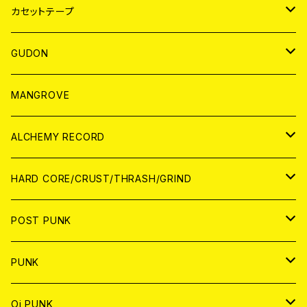
BADGE
JAPAN
カセットテープ
WORLD
JAPAN
GUDON
WORLD
アパレル
MANGROVE
PATCH
ALCHEMY RECORD
アナログ
CD
HARD CORE/CRUST/THRASH/GRIND
DIGITAL CONTENTS
ANALOG
JAPAN
POST PUNK
CD
WORLD
CD
PUNK
ANALOG
CD
JAPAN
ANALOG
JAPAN
Oi PUNK