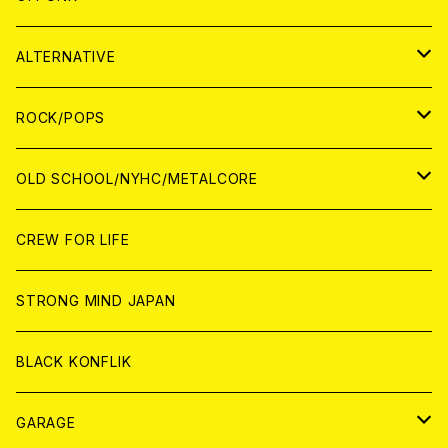
CASSETTE TAPE
ANALOG
WORLD
JAPAN
CD
WORLD
JAPAN
ALTERNATIVE
WORLD
ANALOG
CD
CD
WOLRD
JAPAN
ROCK/POPS
ANALOG
ANALOG
CD
CD
WORLD
JAPAN
OLD SCHOOL/NYHC/METALCORE
ANALOG
ANALOG
CD
CD
WORLD
JAPAN
CREW FOR LIFE
ANALOG
ANALOG
CD
CD
WORLD
STRONG MIND JAPAN
ANALOG
ANALOG
CD
BLACK KONFLIK
ANALOG
GARAGE