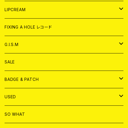
CD
WORLD
JAPAN
LIPCREAM
ANALOG
CD
CD
WORLD
CD
FIXING A HOLE レコード
ANALOG
ANALOG
CD
アナログ
G.I.S.M
ANALOG
DVD
CD
SALE
T-shirt & WEAR
ANALOG
BADGE & PATCH
T-SHIRT & WEAR
BADGE
USED
DVD
PATCH
書籍
SO WHAT