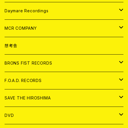
アパレル
ANALOG
CD
Daymare Recordings
ANALOG
CD
MCR COMPANY
ANALOG
CD
想考舎
アパレル
BRONS FIST RECORDS
ANALOG
CD
F.O.A.D. RECORDS
ANALOG
CD
SAVE THE HIROSHIMA
ANALOG
アパレル
DVD