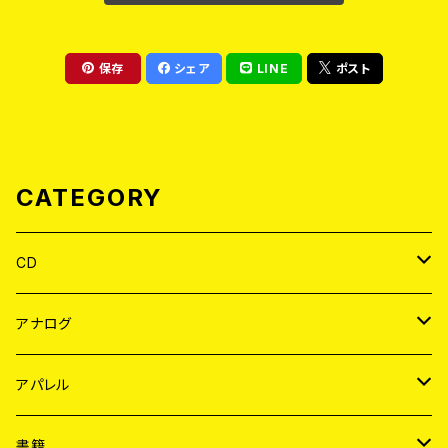
保存
シェア
LINE
ポスト
CATEGORY
CD
JAPAN
アナログ
WORLD
JAPAN
アパレル
７EP
WORLD
JAPAN
書籍