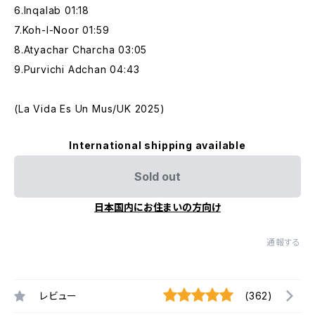
6.Inqalab 01:18
7.Koh-I-Noor 01:59
8.Atyachar Charcha 03:05
9.Purvichi Adchan 04:43
(La Vida Es Un Mus/UK 2025)
International shipping available
Sold out
日本国内にお住まいの方向け
通報する
レビュー
(362)