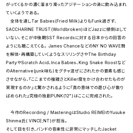
がってくるかの濃く溜まり濁ったアジテーションの渦に飲み込まれ
ていくようである。
全体を通しTar Babies(Fried Milk)よりもFunk過ぎず、
SACCHARINE TRUST(Worldbroken)ほどJazzに傾倒はして
いない、そこが中後期SST Recordsに対する日本からの回答の
ようにも聴こえてくる。 James ChanceなどのNY NO WAVE勢
を解体・再構築していくようなスリリングさやThe Birthday
PartyやScratch Acid、Inca Babies、King Snake Roostなど
のAlternative(junk味も)をグチャ混ぜにされたかの要素も感じ
させながら、『ここまでの複雑さとKiller度をかけ合わせたものが
実現するのか』と驚かされるように『真の意味での遊び心が散り
ばめられた』究極の独創PUNK(12")はここに完成された。
今作のRecording / MasteringはStudio REIMEIのYusuke
Shinma氏( VINCE;NT)が担当。
そして目を引き、バンドの音楽性に非常にマッチしたJacket