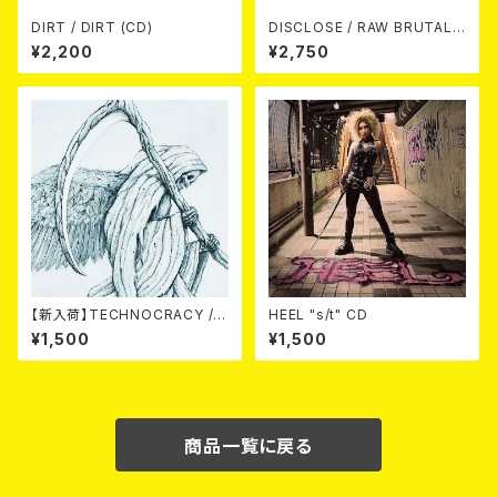
DIRT / DIRT (CD)
DISCLOSE / RAW BRUTAL
ASSAULT Vol.4 : DISCOGR
¥2,200
¥2,750
APHY 2002-2007 (2xCD)
【新入荷】TECHNOCRACY /T
HEEL "s/t" CD
O HELL/THE END (7"EP)
¥1,500
¥1,500
商品一覧に戻る