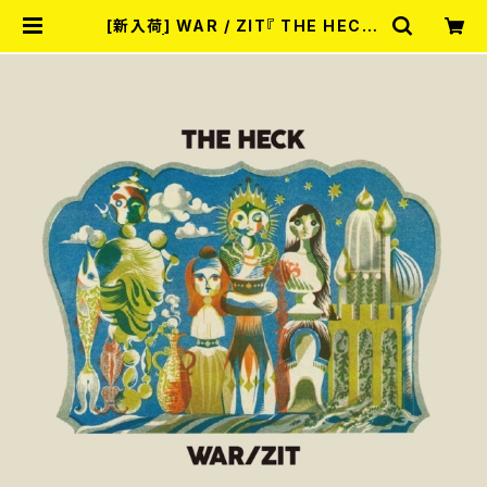
[新入荷] WAR / ZIT『 THE HECK(
12") 』 | RECORD SHOP MISERY