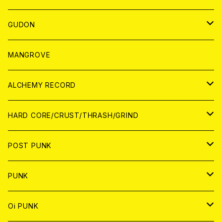
WORLD
JAPAN
GUDON
WORLD
アパレル
MANGROVE
PATCH
ALCHEMY RECORD
アナログ
CD
HARD CORE/CRUST/THRASH/GRIND
DIGITAL CONTENTS
ANALOG
JAPAN
POST PUNK
CD
WORLD
CD
PUNK
ANALOG
CD
JAPAN
ANALOG
JAPAN
Oi PUNK