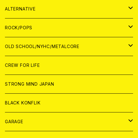
CASSETTE TAPE
ANALOG
WORLD
JAPAN
CD
WORLD
JAPAN
ALTERNATIVE
WORLD
ANALOG
CD
CD
WOLRD
JAPAN
ROCK/POPS
ANALOG
ANALOG
CD
CD
WORLD
JAPAN
OLD SCHOOL/NYHC/METALCORE
ANALOG
ANALOG
CD
CD
WORLD
JAPAN
CREW FOR LIFE
ANALOG
ANALOG
CD
CD
WORLD
STRONG MIND JAPAN
ANALOG
ANALOG
CD
BLACK KONFLIK
ANALOG
GARAGE