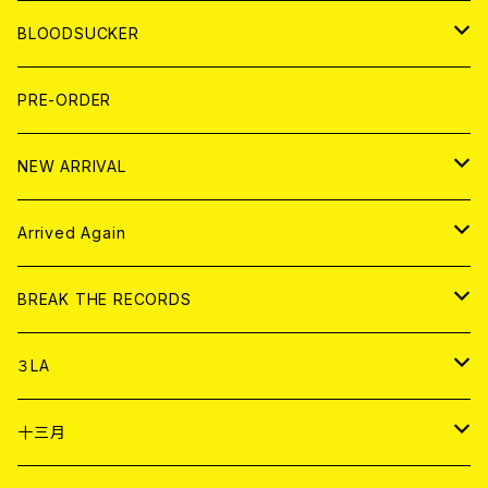
LP
7EP
T-shirt
WORLD
MAGAZINE
BLOODSUCKER
FLEXI
LP
HOOD
T-shirt
BOLLOCKS
写真集 (PHOTOBOOK)
CD
PRE-ORDER
10インチ
その他
HOOD
EL ZINE
アナログ
NEW ARRIVAL
その他
DOLL MAGAZINE (USED)
アパレル
CD
Arrived Again
書籍
アナログ
CD
BREAK THE RECORDS
DIGITAL CONTENTS
アナログ
CD
３LA
ANALOG
CD
十三月