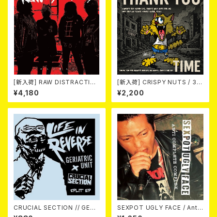
[新入荷] RAW DISTRACTIO
[新入荷] CRISPY NUTS / 30t
NS / 奇しく燃える (LP)
h Anniversary Vol.1 (7"EP)
¥4,180
¥2,200
CRUCIAL SECTION // GERI
SEXPOT UGLY FACE / Anti
ATRIC UNIT / Life In Rever
Complete Complex 7EP