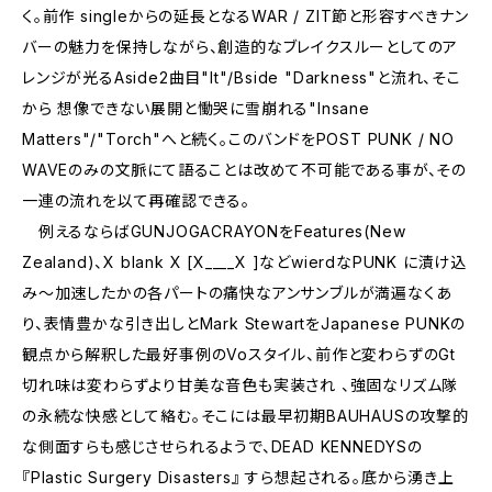
く。前作 singleからの延長となるWAR / ZIT節と形容すべきナン
バーの魅力を保持しながら、創造的なブレイクスルーとしてのア
レンジが光るAside2曲目"It"/Bside "Darkness"と流れ、そこ
から 想像できない展開と慟哭に雪崩れる"Insane
Matters"/"Torch"へと続く。このバンドをPOST PUNK / NO
WAVEのみの文脈にて語ることは改めて不可能である事が、その
一連の流れを以て再確認できる。
例えるならばGUNJOGACRAYONをFeatures(New
Zealand)、X blank X [X____X ]などwierdなPUNK に漬け込
み～加速したかの各パートの痛快なアンサンブルが満遍なくあ
り、表情豊かな引き出しとMark StewartをJapanese PUNKの
観点から解釈した最好事例のVoスタイル、前作と変わらずのGt
切れ味は変わらずより甘美な音色も実装され 、強固なリズム隊
の永続な快感として絡む。そこには最早初期BAUHAUSの攻撃的
な側面すらも感じさせられるようで、DEAD KENNEDYSの
『Plastic Surgery Disasters』 すら想起される。底から湧き上