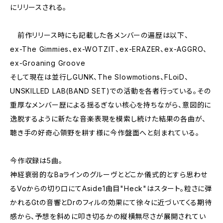
にリリースされる。
前作リリース時にも記載した各メンバーの遍歴は以下、
ex-The Gimmies、ex-WOTZIT、ex-ERAZER、ex-AGGRO、
ex-Groaning Groove
そして現在は並行しGUNK、The Slowmotions、FLoiD、
UNSKILLED LAB(BAND SET)での活動を各者行っている。その
重厚なメンバー歴による揺るぎない核心を持ちながら、意図的に
逸脱するように新たな音楽表現を模索し続けた結果の各曲が、
聴き手の好奇心領野を耕す様に今作盤面へと刻まれている。
今作収録は5曲。
神経衰弱的なBaラインのグルーヴとどこか儀式的とすら思わせ
るVoからの切り口にてAside1曲目"Heck"はスタート。粒さに弾
かれるGtの音響とDrのフィルの効果にて徐々に近づいてくる期待
感から、予想を斜めに叩き切るかの縦横無尽さが展開されてい