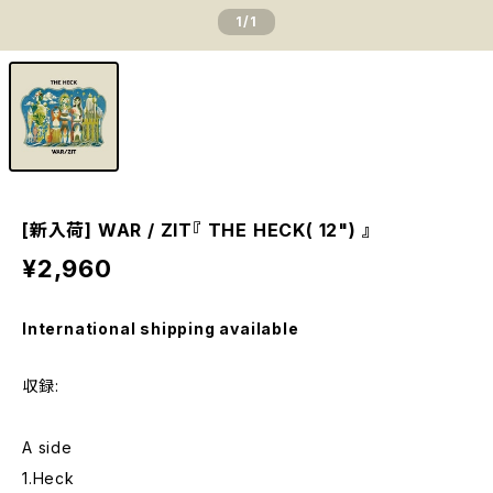
1
/1
[新入荷] WAR / ZIT『 THE HECK( 12") 』
¥2,960
International shipping available
収録:
A side
1.Heck