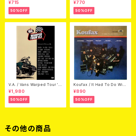
CK CD)
¥715
¥770
50%OFF
50%OFF
V.A. / Vans Warped Tour '0
Koufax / It Had To Do With
3 (DVD)
Love (CD)
¥1,980
¥890
50%OFF
50%OFF
その他の商品