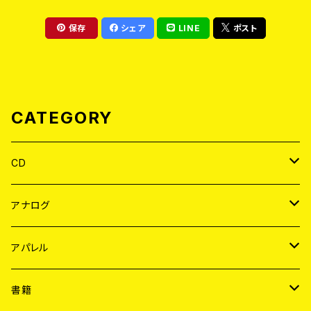
保存
シェア
LINE
ポスト
CATEGORY
CD
JAPAN
アナログ
WORLD
JAPAN
アパレル
７EP
WORLD
JAPAN
書籍