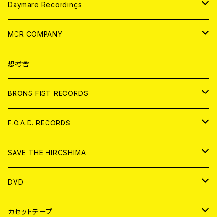
アパレル
ANALOG
CD
Daymare Recordings
ANALOG
CD
MCR COMPANY
ANALOG
CD
想考舎
アパレル
BRONS FIST RECORDS
ANALOG
CD
F.O.A.D. RECORDS
ANALOG
CD
SAVE THE HIROSHIMA
ANALOG
アパレル
DVD
BADGE
JAPAN
カセットテープ