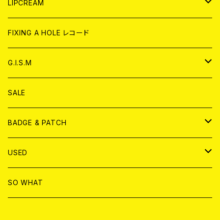
CD
WORLD
JAPAN
LIPCREAM
ANALOG
CD
CD
WORLD
CD
FIXING A HOLE レコード
ANALOG
ANALOG
CD
アナログ
G.I.S.M
ANALOG
DVD
CD
SALE
T-shirt & WEAR
ANALOG
BADGE & PATCH
T-SHIRT & WEAR
BADGE
USED
DVD
PATCH
書籍
SO WHAT
カセットテープ
CD