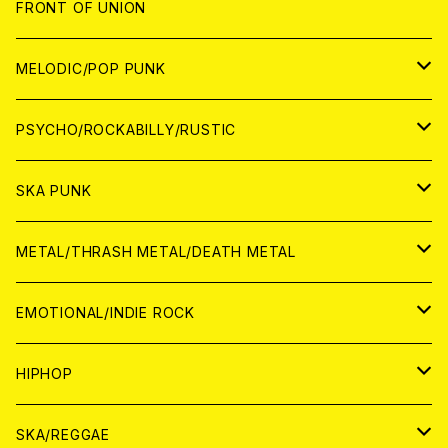
JAPAN
FRONT OF UNION
アナログ
WORLD
MELODIC/POP PUNK
CD
アナログ
JAPAN
PSYCHO/ROCKABILLY/RUSTIC
CD
CD
WORLD
JAPAN
SKA PUNK
ANALOG
CD
CD
WORLD
JAPAN
METAL/THRASH METAL/DEATH METAL
ANALOG
ANALOG
CD
CD
WORLD
JAPAN
EMOTIONAL/INDIE ROCK
ANALOG
ANALOG
CD
CD
WORLD
JAPAN
HIPHOP
ANALOG
ANALOG
ANALOG
CD
WORLD
JAPAN
SKA/REGGAE