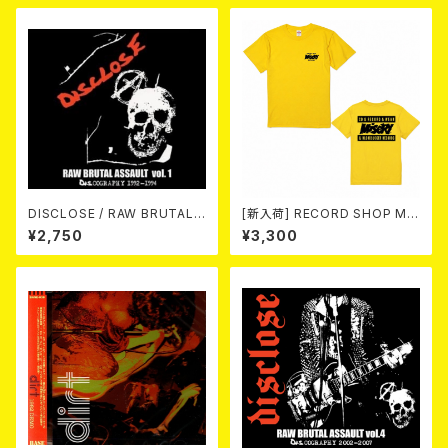
DISCLOSE / RAW BRUTAL
[新入荷] RECORD SHOP MIS
ASSAULT Vol.1 : DISCOGRA
ERY / 33th anniversary T-s
¥2,750
¥3,300
PHY 1992-1994 (2CD)
hirts (yellow ①)