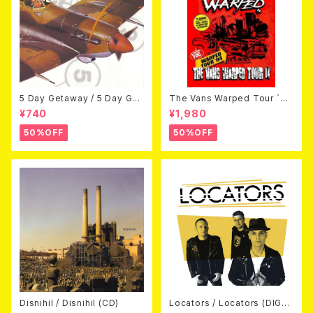
5 Day Getaway / 5 Day Get
The Vans Warped Tour `04
away (CDEP)
Beyond Warped (国内盤DV
¥740
¥1,980
D)
50%OFF
50%OFF
Disnihil / Disnihil (CD)
Locators / Locators (DIGPA