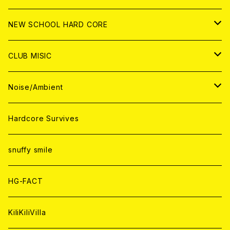
CD
ANALOG
CD
CD
WORLD
JAPAN
NEW SCHOOL HARD CORE
ANALOG
ANALOG
CD
CD
WORLD
JAPAN
CLUB MISIC
ANALOG
ANALOG
CD
CD
WORLD
JAPAN
Noise/Ambient
ANALOG
ANALOG
CD
CD
WORLD
JAPAN
Hardcore Survives
ANALOG
ANALOG
CD
CD
WORLD
snuffy smile
ANALOG
ANALOG
CD
HG-FACT
ANALOG
KiliKiliVilla