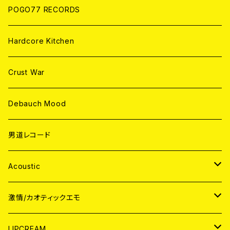
POGO77 RECORDS
Hardcore Kitchen
Crust War
Debauch Mood
男道レコード
Acoustic
JAPAN
激情/カオティックエモ
CD
WORLD
JAPAN
LIPCREAM