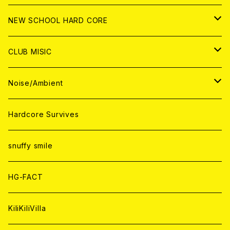
CD
ANALOG
CD
CD
WORLD
JAPAN
NEW SCHOOL HARD CORE
ANALOG
ANALOG
CD
CD
WORLD
JAPAN
CLUB MISIC
ANALOG
ANALOG
CD
CD
WORLD
JAPAN
Noise/Ambient
ANALOG
ANALOG
CD
CD
WORLD
JAPAN
Hardcore Survives
ANALOG
ANALOG
CD
CD
WORLD
snuffy smile
ANALOG
ANALOG
CD
HG-FACT
ANALOG
KiliKiliVilla