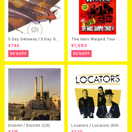
5 Day Getaway / 5 Day Get
The Vans Warped Tour `04
away (CDEP)
Beyond Warped (国内盤DV
¥740
¥1,980
D)
50%OFF
50%OFF
Disnihil / Disnihil (CD)
Locators / Locators (DIGPA
CK CD)
¥715
¥770