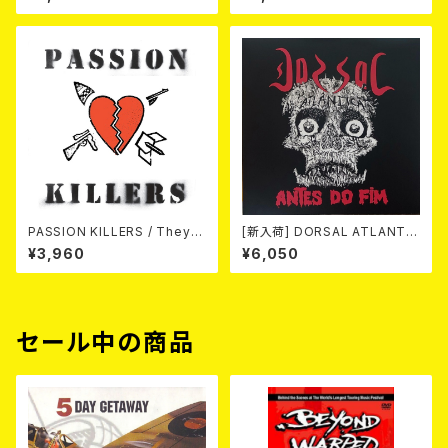
INYL EP][Coloured Vinyl](1
(LP/LTD.200 BLACK VINYL)
2")
PASSION KILLERS / They K
[新入荷] DORSAL ATLANTIC
ill Our Passion With Their
A / ANTES DO FIM -40th an
¥3,960
¥6,050
Hate And Wars LP
niversary edition- (LP/LTD.
100 DIE-HARD MARBLE VIN
YL)
セール中の商品