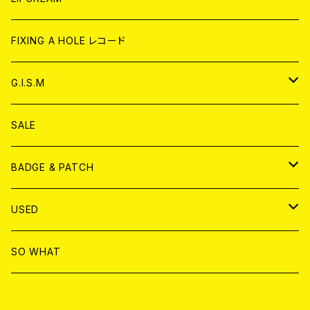
ANALOG
CD
CD
WORLD
CD
FIXING A HOLE レコード
ANALOG
ANALOG
CD
アナログ
G.I.S.M
ANALOG
DVD
CD
SALE
T-shirt & WEAR
ANALOG
BADGE & PATCH
T-SHIRT & WEAR
BADGE
USED
DVD
PATCH
書籍
SO WHAT
カセットテープ
CD