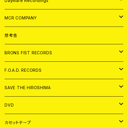
アパレル
ANALOG
CD
Daymare Recordings
ANALOG
CD
MCR COMPANY
ANALOG
CD
想考舎
アパレル
BRONS FIST RECORDS
ANALOG
CD
F.O.A.D. RECORDS
ANALOG
CD
SAVE THE HIROSHIMA
ANALOG
アパレル
DVD
BADGE
JAPAN
カセットテープ