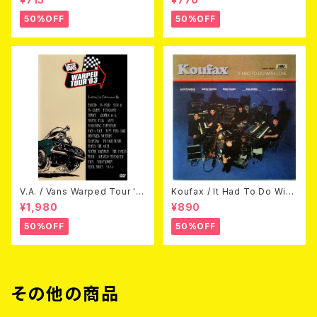
50%OFF
50%OFF
V.A. / Vans Warped Tour '0
Koufax / It Had To Do With
3 (DVD)
Love (CD)
¥1,980
¥890
50%OFF
50%OFF
その他の商品