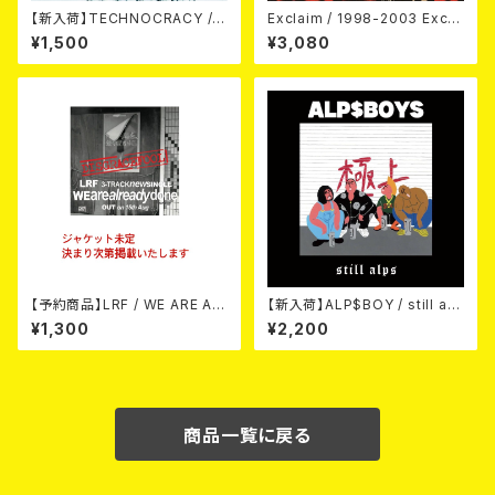
【新入荷】TECHNOCRACY /T
Exclaim / 1998-2003 Excla
O HELL/THE END (7"EP)
im Discography
¥1,500
¥3,080
【予約商品】LRF / WE ARE AL
【新入荷】ALP$BOY / still alp
READY DONE (CD) 【8月15日
s (CD)
¥1,300
¥2,200
発売】
商品一覧に戻る