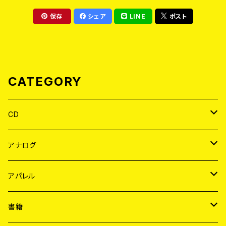
保存
シェア
LINE
ポスト
CATEGORY
CD
JAPAN
アナログ
WORLD
JAPAN
アパレル
７EP
WORLD
JAPAN
書籍