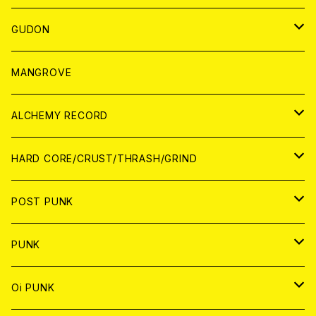
WORLD
JAPAN
GUDON
WORLD
アパレル
MANGROVE
PATCH
ALCHEMY RECORD
アナログ
CD
HARD CORE/CRUST/THRASH/GRIND
DIGITAL CONTENTS
ANALOG
JAPAN
POST PUNK
CD
WORLD
CD
PUNK
ANALOG
CD
JAPAN
ANALOG
JAPAN
Oi PUNK