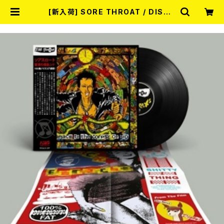
[新入荷] SORE THROAT / DISGR
ACE TO THE CORPSE OF SID(2
025 NEW EDITION) (LP) | REC
ORD SHOP MISERY