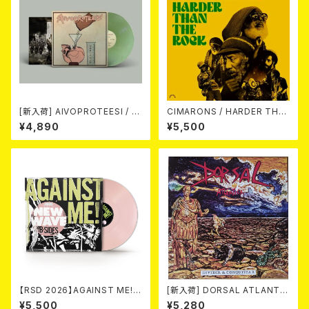
[新入荷] AIVOPROTEESI / U
CIMARONS / HARDER THA
MPIKUJA (LP / LTD.100 DIE
N THE ROCK LP
¥4,890
¥5,500
-HARD COKE BOTTLE GRE
EN VINYL) (ITA / F.O.A.D.)
【RSD 2026】AGAINST ME! /
[新入荷] DORSAL ATLANTIC
NEW WAVE B-SIDES [RSD V
A / DIVIDIR & CONQUISTAR
¥5,500
¥5,280