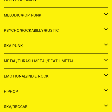
アナログ
WORLD
MELODIC/POP PUNK
CD
アナログ
JAPAN
PSYCHO/ROCKABILLY/RUSTIC
CD
CD
WORLD
JAPAN
SKA PUNK
ANALOG
CD
CD
WORLD
JAPAN
METAL/THRASH METAL/DEATH METAL
ANALOG
ANALOG
CD
CD
WORLD
JAPAN
EMOTIONAL/INDIE ROCK
ANALOG
ANALOG
CD
CD
WORLD
JAPAN
HIPHOP
ANALOG
ANALOG
ANALOG
CD
WORLD
JAPAN
SKA/REGGAE