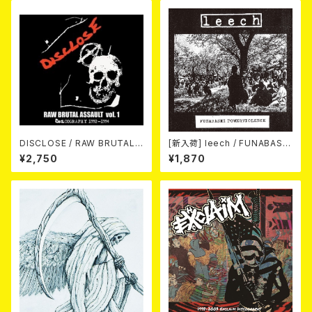
DISCLOSE / RAW BRUTAL
[新入荷] leech / FUNABASHI
ASSAULT Vol.1 : DISCOGRA
POWERVIOLENCE (CD)
¥2,750
¥1,870
PHY 1992-1994 (2CD)