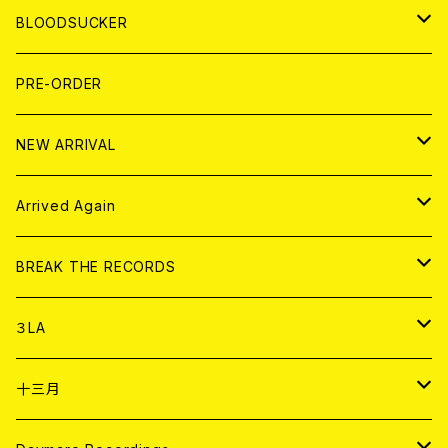
LP
7EP
T-shirt
WORLD
MAGAZINE
BLOODSUCKER
FLEXI
LP
HOOD
T-shirt
BOLLOCKS
写真集 (PHOTOBOOK)
CD
PRE-ORDER
10インチ
その他
HOOD
EL ZINE
アナログ
NEW ARRIVAL
その他
DOLL MAGAZINE (USED)
アパレル
CD
Arrived Again
書籍
アナログ
CD
BREAK THE RECORDS
DIGITAL CONTENTS
アナログ
CD
３LA
ANALOG
CD
十三月