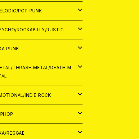
ナログ
ORLD
ELODIC/POP PUNK
D
ナログ
APAN
SYCHO/ROCKABILLY/RUSTIC
D
D
ORLD
APAN
KA PUNK
NALOG
D
D
ORLD
APAN
ETAL/THRASH METAL/DEATH M
TAL
NALOG
NALOG
D
D
ORLD
APAN
MOTIONAL/INDIE ROCK
NALOG
NALOG
D
D
ORLD
APAN
IPHOP
NALOG
NALOG
NALOG
D
ORLD
APAN
KA/REGGAE