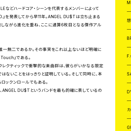
A
C
M
RNSTILEなどハードコア・シーンを代表するメンバーによって
.D.』を発表してから早11年。ANGEL DU$Tは立ち止まる
A
C
験しながら進化を重ね、ここに通算6枚目となる傑作アル
ア
B
かに唯一無二であるか。その事実をこれ以上ないほど明確に
A
C
F
 Touch』である。
クレクティックで衝撃的な楽曲群は、彼らがいかなる限定
A
C
S
ではないことをはっきりと証明している。そして同時に、本
らロックンロールでもある。
ANGEL DU$Tというバンドを最も的確に表しているの
A
ア
D
B
J
カ
W
J
G