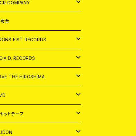
NALOG
D
CR COMPANY
NALOG
D
想考舎
パレル
RONS FIST RECORDS
NALOG
D
.O.A.D. RECORDS
NALOG
D
AVE THE HIROSHIMA
NALOG
パレル
VD
ADGE
APAN
セットテープ
ORLD
APAN
UDON