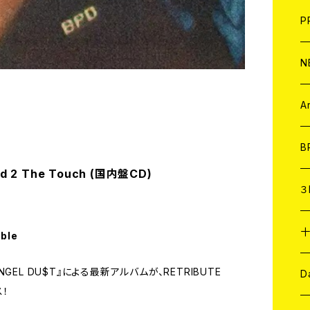
F
L
H
T-
B
写
C
P
1
そ
H
E
N
そ
D
ア
C
A
C
B
d 2 The Touch (国内盤CD)
D
C
３
A
C
able
EL DU$T』による最新アルバムが、RETRIBUTE
ア
A
C
D
ス！