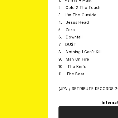
1. Pain Is A Must
2. Cold 2 The Touch
3. I'm The Outside
4. Jesus Head
5. Zero
6. Downfall
7. DU$T
8. Nothing I Can't Kill
9. Man On Fire
10. The Knife
11. The Beat
(JPN / RETRIBUTE RECORDS 2
Interna