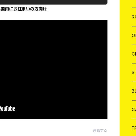
本国内にお住まいの方向け
W
A
C
C
W
J
R
A
A
C
C
W
J
O
A
A
C
C
W
J
C
A
A
C
C
W
S
A
A
C
B
A
G
J
F
通報する