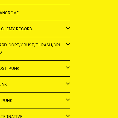
ORLD
パレル
ANGROVE
ATCH
LCHEMY RECORD
アナログ
D
ARD CORE/CRUST/THRASH/GRI
D
IGITAL CONTENTS
NALOG
APAN
OST PUNK
D
ORLD
D
UNK
NALOG
D
APAN
NALOG
APAN
i PUNK
ASSETTE TAPE
NALOG
ORLD
APAN
D
ORLD
APAN
LTERNATIVE