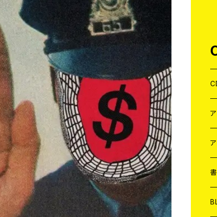
C
J
W
J
ア
７
W
J
L
7
T-
W
M
B