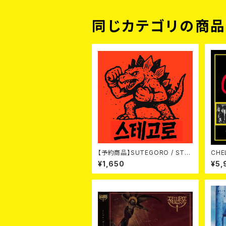
同じカテゴリの商
【予約商品】SUTEGORO / STR
CHELSEA / 
EET BATTLE (CD)【8月8日発
ARD
¥1,650
¥5,
売】