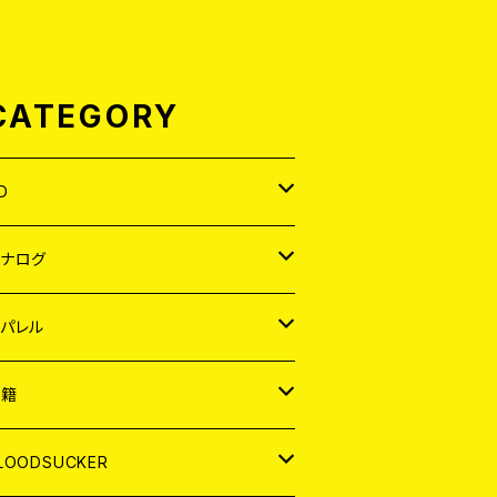
CATEGORY
D
APAN
アナログ
ORLD
APAN
パレル
EP
ORLD
APAN
書籍
P
EP
shirt
ORLD
AGAZINE
LOODSUCKER