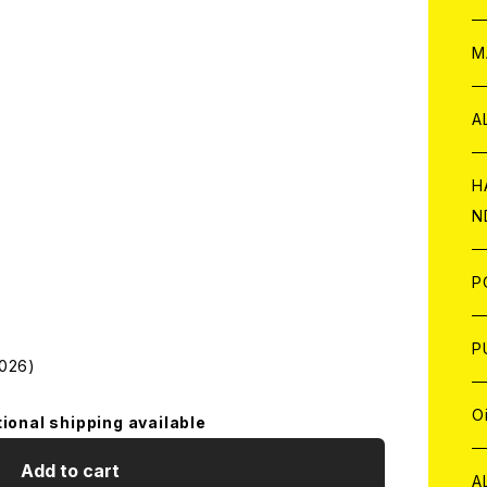
W
ア
M
P
A
C
H
N
D
A
J
P
C
W
C
P
026)
A
C
J
A
J
O
tional shipping available
C
Add to cart
A
W
J
C
W
J
A