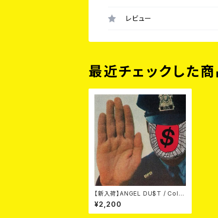
レビュー
最近チェックした商
【新入荷】ANGEL DU$T / Cold
2 The Touch (国内盤CD)
¥2,200