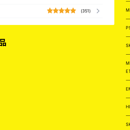
ア
W
M
(351)
C
ア
J
P
品
C
C
W
J
S
A
C
C
W
J
M
E
A
A
C
C
W
J
E
A
A
C
C
W
J
H
A
A
A
C
W
J
S