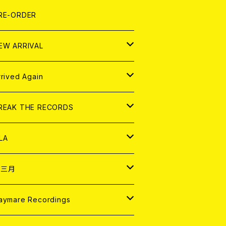
LEXI
P
OOD
shirt
OLLOCKS
真集 (PHOTOBOOK)
D
RE-ORDER
0インチ
の他
OOD
L ZINE
アナログ
EW ARRIVAL
の他
OLL MAGAZINE (USED)
パレル
D
rrived Again
書籍
アナログ
D
REAK THE RECORDS
IGITAL CONTENTS
アナログ
D
LA
NALOG
D
十三月
パレル
NALOG
D
aymare Recordings