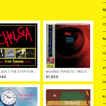
C
A
C
C
W
J
N
品
A
A
C
C
W
J
C
A
A
C
C
W
J
N
A
A
C
C
W
J
H
A
A
C
C
W
s
THE STEP FORW
MOVING TARGETS / RED EY
 YEARS 1977-82 4CD CL
ES CD
940
¥1,650
AMSHELL BOX 4CD
A
A
C
H
A
Ki