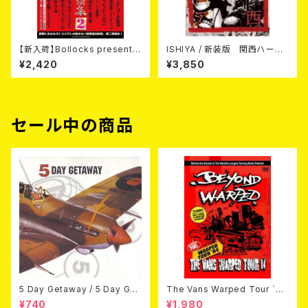
【新入荷】Bollocks presents
ISHIYA / 新装版 関西ハード
『日本パンク・ロッカー対談集2』
コア (BOOK)
¥2,420
¥3,850
セール中の商品
5 Day Getaway / 5 Day Get
The Vans Warped Tour `04
away (CDEP)
Beyond Warped (国内盤DV
¥740
¥1,980