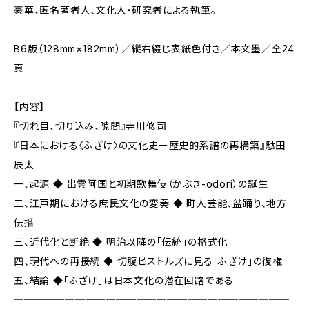
豪華、匿名著者人、文化人・研究者による執筆。
B6版（128mm×182mm）／縦右綴じ表紙色付き／本文墨／全24
頁
【内容】
『切れ目、切り込み、隙間』寺川修司
『日本における〈ふざけ〉の文化史ー歴史的系譜の再構築』駄田
辰太
一、起源 ◆ 出雲阿国と初期歌舞伎（かぶき-odori）の誕生
二、江戸期における庶民文化の変奏 ◆ 町人芸能、盆踊り、地方
伝播
三、近代化と断絶 ◆ 明治以降の「伝統」の格式化
四、現代への再接続 ◆ 切腹ピストルズに見る「ふざけ」の復権
五、結論 ◆「ふざけ」は日本文化の潜在回路である
───────────────────────────