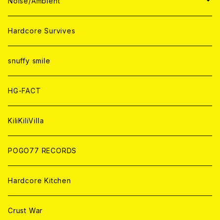
WORLD
JAPAN
Noise/Ambient
ANALOG
ANALOG
CD
CD
WORLD
JAPAN
Hardcore Survives
ANALOG
ANALOG
CD
CD
WORLD
snuffy smile
ANALOG
ANALOG
CD
HG-FACT
ANALOG
KiliKiliVilla
POGO77 RECORDS
Hardcore Kitchen
Crust War