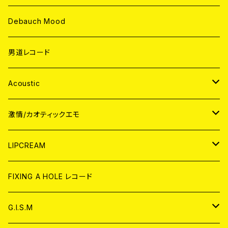
Debauch Mood
男道レコード
Acoustic
JAPAN
激情/カオティックエモ
CD
WORLD
JAPAN
LIPCREAM
ANALOG
CD
CD
WORLD
CD
FIXING A HOLE レコード
ANALOG
ANALOG
CD
アナログ
G.I.S.M