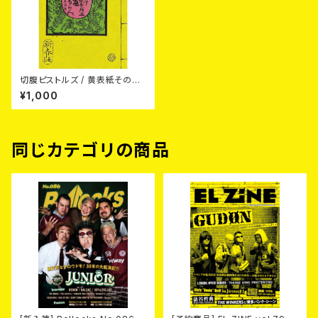
切腹ピストルズ / 黄表紙その五
『不酒屋勝手口ならべ』（ふざけ
¥1,000
やがってぐちならべ）BOOK
同じカテゴリの商品