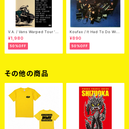
V.A. / Vans Warped Tour '0
Koufax / It Had To Do With
3 (DVD)
Love (CD)
¥1,980
¥890
50%OFF
50%OFF
その他の商品