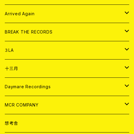
その他
DOLL MAGAZINE (USED)
アパレル
CD
Arrived Again
書籍
アナログ
CD
BREAK THE RECORDS
DIGITAL CONTENTS
アナログ
CD
３LA
ANALOG
CD
十三月
アパレル
ANALOG
CD
Daymare Recordings
ANALOG
CD
MCR COMPANY
ANALOG
CD
想考舎