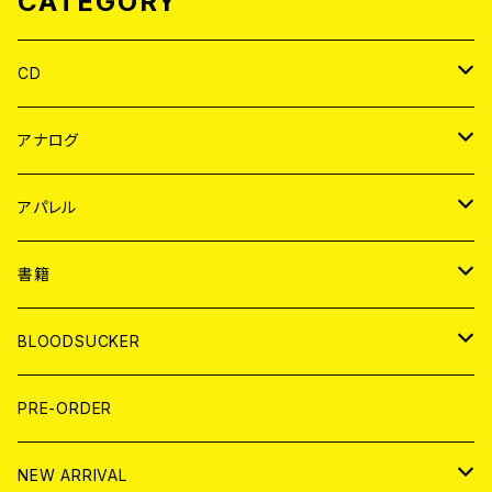
CATEGORY
CD
JAPAN
アナログ
WORLD
JAPAN
アパレル
７EP
WORLD
JAPAN
書籍
LP
7EP
T-shirt
WORLD
MAGAZINE
BLOODSUCKER
FLEXI
LP
HOOD
T-shirt
BOLLOCKS
写真集 (PHOTOBOOK)
CD
PRE-ORDER
10インチ
その他
HOOD
EL ZINE
アナログ
NEW ARRIVAL