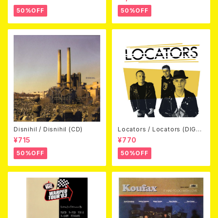
D)
50%OFF
50%OFF
Disnihil / Disnihil (CD)
Locators / Locators (DIGPA
CK CD)
¥715
¥770
50%OFF
50%OFF