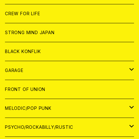
ANALOG
ANALOG
CD
CD
WORLD
JAPAN
CREW FOR LIFE
ANALOG
ANALOG
CD
CD
WORLD
STRONG MIND JAPAN
ANALOG
ANALOG
CD
BLACK KONFLIK
ANALOG
GARAGE
JAPAN
FRONT OF UNION
アナログ
WORLD
MELODIC/POP PUNK
CD
アナログ
JAPAN
PSYCHO/ROCKABILLY/RUSTIC