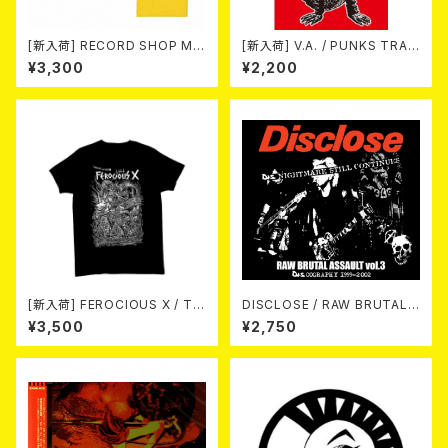
[新入荷] RECORD SHOP MIS
[新入荷] V.A. / PUNKS TRAV
ERY / 33th anniversary T-s
EL GUIDE SHIZUOKA (CD)
¥3,300
¥2,200
hirts (yellow ①)
[新入荷] FEROCIOUS X / T S
DISCLOSE / RAW BRUTAL
HIRT
ASSAULT Vol.3 : DISCOGR
¥3,500
¥2,750
APHY 1999-2002 (2xCD)