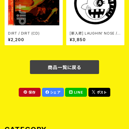
DIRT / DIRT (CD)
[新入荷] LAUGHIN' NOSE / P
USSY FOR SALE (LP)
¥2,200
¥3,850
商品一覧に戻る
保存
シェア
LINE
ポスト