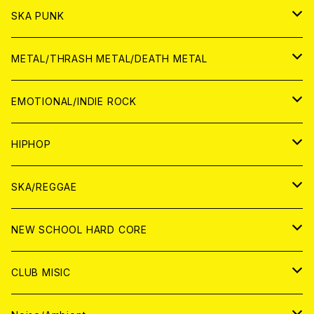
CD
CD
WORLD
JAPAN
SKA PUNK
ANALOG
CD
CD
WORLD
JAPAN
METAL/THRASH METAL/DEATH METAL
ANALOG
ANALOG
CD
CD
WORLD
JAPAN
EMOTIONAL/INDIE ROCK
ANALOG
ANALOG
CD
CD
WORLD
JAPAN
HIPHOP
ANALOG
ANALOG
ANALOG
CD
WORLD
JAPAN
SKA/REGGAE
CD
ANALOG
CD
CD
WORLD
JAPAN
NEW SCHOOL HARD CORE
ANALOG
ANALOG
CD
CD
WORLD
JAPAN
CLUB MISIC
ANALOG
ANALOG
CD
CD