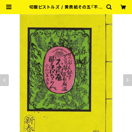
切腹ピストルズ / 黄表紙その五『不酒
屋勝手口ならべ』（ふざけやがってぐち
ならべ）BOOK | RECORD SHOP
MISERY