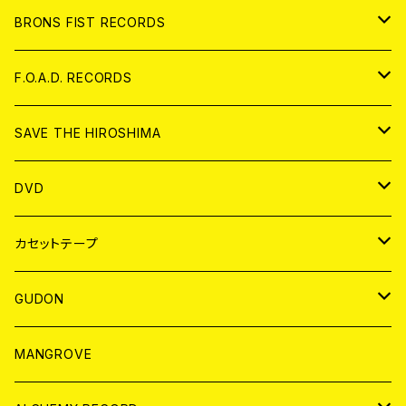
アパレル
BRONS FIST RECORDS
ANALOG
CD
F.O.A.D. RECORDS
ANALOG
CD
SAVE THE HIROSHIMA
ANALOG
アパレル
DVD
BADGE
JAPAN
カセットテープ
WORLD
JAPAN
GUDON
WORLD
アパレル
MANGROVE