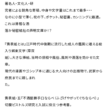
著名人・文化人・研
究者による鋭角な寄稿、中身や文字量はこれまで最多・・・
なのに小型で薄く、枕の下、ポケット、秘密裏、カンニングに最適。
これは滑稽な洒
落か秘密結社の声明文庫か！？
『黄表紙とは』江戸時代中後期に流行した成人の鑑賞に堪える絵
入り娯楽文学（草双
紙）。大きな挿絵、当時の世相や風俗、風刺や洒落を効かせた文
章。
現代の漫画やゴシップ本に通じる大人向けの出版物で、武家から
庶民までに親しまれ
た。
黄表紙・五『不酒屋勝手口ならべ（ふざげやがってぐちならべ）』
切腹ピストルズ研究と入試に役立つ参考書。