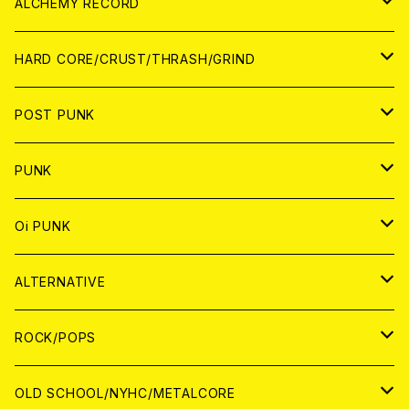
PATCH
ALCHEMY RECORD
アナログ
CD
HARD CORE/CRUST/THRASH/GRIND
DIGITAL CONTENTS
ANALOG
JAPAN
POST PUNK
CD
WORLD
CD
PUNK
ANALOG
CD
JAPAN
ANALOG
JAPAN
Oi PUNK
CASSETTE TAPE
ANALOG
WORLD
JAPAN
CD
WORLD
JAPAN
ALTERNATIVE
WORLD
ANALOG
CD
CD
WOLRD
JAPAN
ROCK/POPS
ANALOG
ANALOG
CD
CD
WORLD
JAPAN
OLD SCHOOL/NYHC/METALCORE