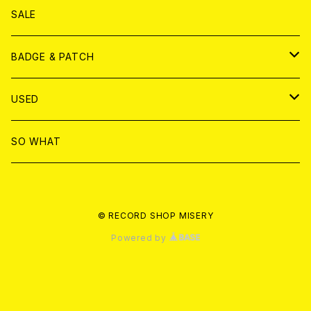
ANALOG
DVD
CD
SALE
T-shirt & WEAR
ANALOG
BADGE & PATCH
T-SHIRT & WEAR
BADGE
USED
DVD
PATCH
書籍
SO WHAT
カセットテープ
CD
© RECORD SHOP MISERY
書籍
ANALOG
Powered by