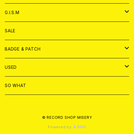
ANALOG
ANALOG
CD
アナログ
G.I.S.M
ANALOG
DVD
CD
SALE
T-shirt & WEAR
ANALOG
BADGE & PATCH
T-SHIRT & WEAR
BADGE
USED
DVD
PATCH
書籍
SO WHAT
カセットテープ
CD
© RECORD SHOP MISERY
書籍
ANALOG
Powered by