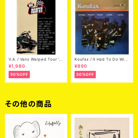
V.A. / Vans Warped Tour '0
Koufax / It Had To Do With
3 (DVD)
Love (CD)
¥1,980
¥890
50%OFF
50%OFF
その他の商品