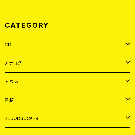
CATEGORY
CD
JAPAN
アナログ
WORLD
JAPAN
アパレル
７EP
WORLD
JAPAN
書籍
LP
7EP
T-shirt
WORLD
MAGAZINE
BLOODSUCKER
FLEXI
LP
HOOD