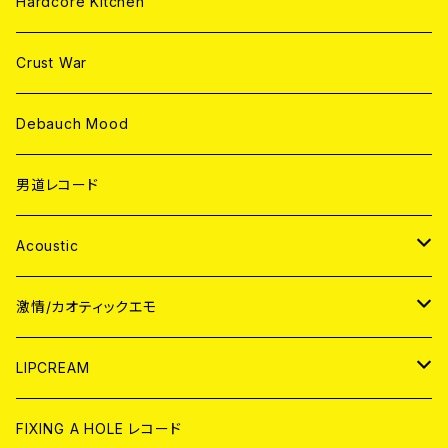
Hardcore Kitchen
Crust War
Debauch Mood
男道レコード
Acoustic
JAPAN
激情/カオティックエモ
CD
WORLD
JAPAN
LIPCREAM
ANALOG
CD
CD
WORLD
CD
FIXING A HOLE レコード