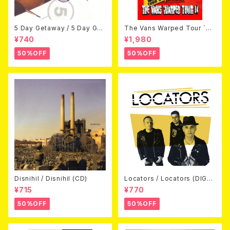
5 Day Getaway / 5 Day Get
The Vans Warped Tour `04
away (CDEP)
Beyond Warped (国内盤DV
¥740
¥1,980
D)
50%OFF
50%OFF
Disnihil / Disnihil (CD)
Locators / Locators (DIGPA
CK CD)
¥715
¥770
50%OFF
50%OFF