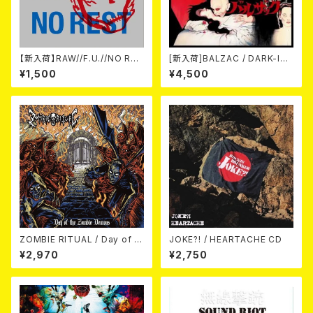
【新入荷】RAW//F.U.//NO RES
[新入荷]BALZAC / DARK-IS
T / 3way split EP ハード ラッ
M -20th Anniversary Comp
¥1,500
¥4,500
ク ダンス (CD)
ilation- (2CD)
ZOMBIE RITUAL / Day of th
JOKE?! / HEARTACHE CD
e Zombie Demons
¥2,970
¥2,750