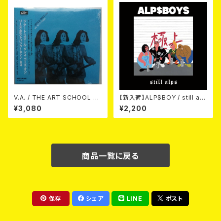
V.A. / THE ART SCHOOL D
【新入荷】ALP$BOY / still alp
ANCE GOES ON LEEDS PO
s (CD)
¥3,080
¥2,200
ST-PUNK 1977-84 (帯ライナ
ー付国内盤仕様) CD
商品一覧に戻る
保存
シェア
LINE
ポスト