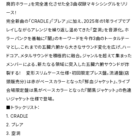
廃的ホラー』を完全進化させた全3曲収録マキシシングルをリリ
ース！
完全新曲の「CRADLE」「ブレア」に加え、2025年の1年ライブでプ
レイしながらアレンジを繰り返し温めてきた「空洞」を音源化。ホ
ラーパンクを基軸に『闇』のキーワードを今作3曲のトータルテー
マとし、これまでの五臓六腑から大きなサウンド変化を広げ、ハー
ドコア、メタルサウンドを積極的に融合。ジャンルを超えて集まった
メンバーによる、新たなる領域に突入した五臓六腑サウンドが炸
裂する！ 変形スリムケース仕様・初回限定プレス盤。流通盤(店
頭販売分)は赤がベースカラーとなった『鮮血ジャケット』、ライブ
会場限定盤は黒がベースカラーとなった『闇黒ジャケット』の色違
いジャケット仕様で登場。
■トラックリスト：
1. CRADLE
2. ブレア
3. 空洞