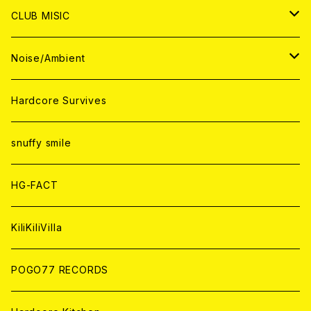
ANALOG
ANALOG
CD
CD
WORLD
JAPAN
CLUB MISIC
ANALOG
ANALOG
CD
CD
WORLD
JAPAN
Noise/Ambient
ANALOG
ANALOG
CD
CD
WORLD
JAPAN
Hardcore Survives
ANALOG
ANALOG
CD
CD
WORLD
snuffy smile
ANALOG
ANALOG
CD
HG-FACT
ANALOG
KiliKiliVilla
POGO77 RECORDS