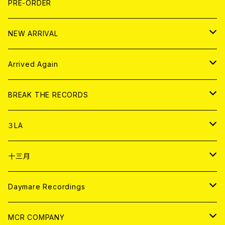
T-shirt
BOLLOCKS
写真集 (PHOTOBOOK)
CD
PRE-ORDER
10インチ
その他
HOOD
EL ZINE
アナログ
NEW ARRIVAL
その他
DOLL MAGAZINE (USED)
アパレル
CD
Arrived Again
書籍
アナログ
CD
BREAK THE RECORDS
DIGITAL CONTENTS
アナログ
CD
３LA
ANALOG
CD
十三月
アパレル
ANALOG
CD
Daymare Recordings
ANALOG
CD
MCR COMPANY