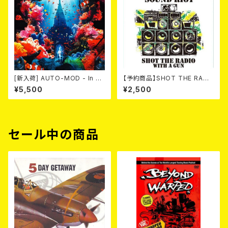
[新入荷] AUTO-MOD - In Th
【予約商品】SHOT THE RADI
e Wake Of KING AUTO-MO
O WITH A GUN / SOUND RI
¥5,500
¥2,500
D（CD+DVD/初回限定盤）
OT (CD)【8月８日発売】
セール中の商品