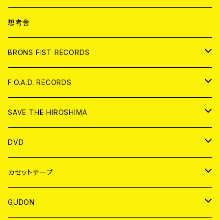
ANALOG
CD
想考舎
アパレル
BRONS FIST RECORDS
ANALOG
CD
F.O.A.D. RECORDS
ANALOG
CD
SAVE THE HIROSHIMA
ANALOG
アパレル
DVD
BADGE
JAPAN
カセットテープ
WORLD
JAPAN
GUDON