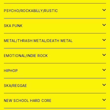
CD
アナログ
JAPAN
PSYCHO/ROCKABILLY/RUSTIC
CD
CD
WORLD
JAPAN
SKA PUNK
ANALOG
CD
CD
WORLD
JAPAN
METAL/THRASH METAL/DEATH METAL
ANALOG
ANALOG
CD
CD
WORLD
JAPAN
EMOTIONAL/INDIE ROCK
ANALOG
ANALOG
CD
CD
WORLD
JAPAN
HIPHOP
ANALOG
ANALOG
ANALOG
CD
WORLD
JAPAN
SKA/REGGAE
CD
ANALOG
CD
CD
WORLD
JAPAN
NEW SCHOOL HARD CORE