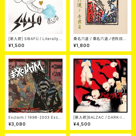
[新入荷] SIBAFÜ / Literally
桑名六道 / 桑名六道ノ壱枚目
(7"EP)
(CD)
¥1,500
¥1,800
Exclaim / 1998-2003 Excla
[新入荷]BALZAC / DARK-IS
im Discography
M -20th Anniversary Comp
¥3,080
¥4,500
ilation- (2CD)