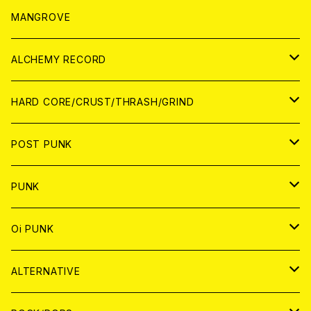
WORLD
アパレル
MANGROVE
PATCH
ALCHEMY RECORD
アナログ
CD
HARD CORE/CRUST/THRASH/GRIND
DIGITAL CONTENTS
ANALOG
JAPAN
POST PUNK
CD
WORLD
CD
PUNK
ANALOG
CD
JAPAN
ANALOG
JAPAN
Oi PUNK
CASSETTE TAPE
ANALOG
WORLD
JAPAN
CD
WORLD
JAPAN
ALTERNATIVE
WORLD
ANALOG
CD
CD