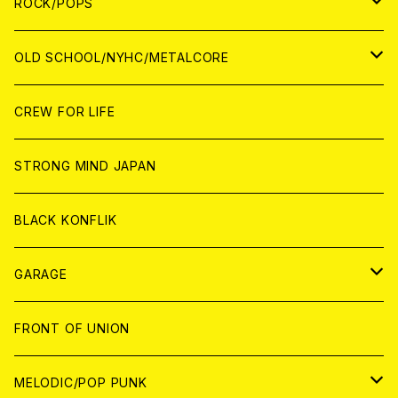
WOLRD
JAPAN
ROCK/POPS
ANALOG
ANALOG
CD
CD
WORLD
JAPAN
OLD SCHOOL/NYHC/METALCORE
ANALOG
ANALOG
CD
CD
WORLD
JAPAN
CREW FOR LIFE
ANALOG
ANALOG
CD
CD
WORLD
STRONG MIND JAPAN
ANALOG
ANALOG
CD
BLACK KONFLIK
ANALOG
GARAGE
JAPAN
FRONT OF UNION
アナログ
WORLD
MELODIC/POP PUNK