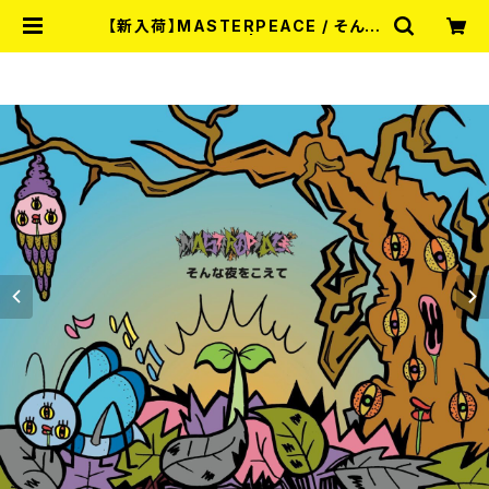
【新入荷】MASTERPEACE / そんな
夜をこえて (CDR) | RECORD SHO
P MISERY