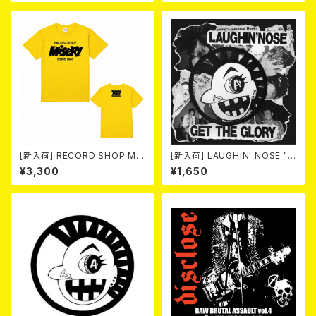
eer) / NEW FAST SPEED PU
NK 2026 (7"EP/3rdプレス盤)
[新入荷] RECORD SHOP MIS
[新入荷] LAUGHIN' NOSE "G
ERY / 33th anniversary T-s
ET THE GLORY" (CD)
¥3,300
¥1,650
hirts (yellow ②)