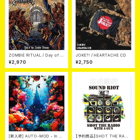
ZOMBIE RITUAL / Day of th
JOKE?! / HEARTACHE CD
e Zombie Demons
¥2,970
¥2,750
[新入荷] AUTO-MOD - In Th
【予約商品】SHOT THE RADI