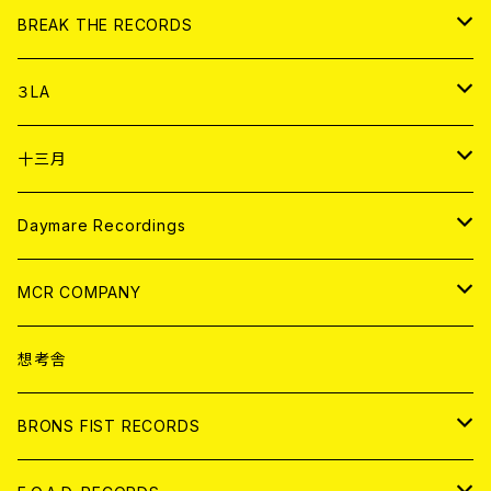
書籍
アナログ
CD
BREAK THE RECORDS
DIGITAL CONTENTS
アナログ
CD
３LA
ANALOG
CD
十三月
アパレル
ANALOG
CD
Daymare Recordings
ANALOG
CD
MCR COMPANY
ANALOG
CD
想考舎
アパレル
BRONS FIST RECORDS