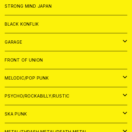
ANALOG
ANALOG
CD
CD
WORLD
STRONG MIND JAPAN
ANALOG
ANALOG
CD
BLACK KONFLIK
ANALOG
GARAGE
JAPAN
FRONT OF UNION
アナログ
WORLD
MELODIC/POP PUNK
CD
アナログ
JAPAN
PSYCHO/ROCKABILLY/RUSTIC
CD
CD
WORLD
JAPAN
SKA PUNK
ANALOG
CD
CD
WORLD
JAPAN
METAL/THRASH METAL/DEATH METAL