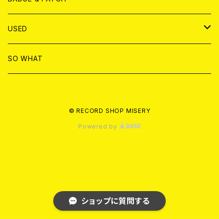
T-SHIRT & WEAR
BADGE
USED
DVD
PATCH
書籍
SO WHAT
カセットテープ
CD
© RECORD SHOP MISERY
書籍
ANALOG
Powered by
ショップに質問する