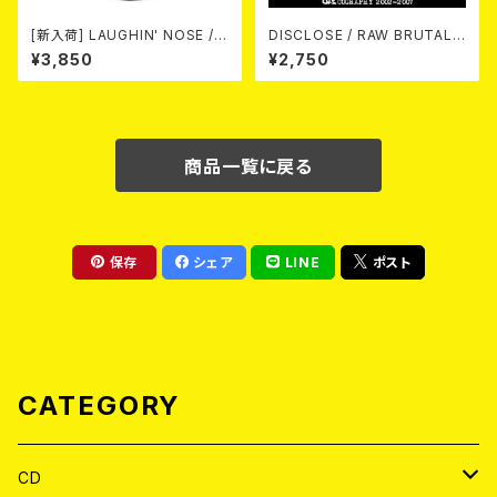
[新入荷] LAUGHIN' NOSE / P
DISCLOSE / RAW BRUTAL
USSY FOR SALE (LP)
ASSAULT Vol.4 : DISCOGR
¥3,850
¥2,750
APHY 2002-2007 (2xCD)
商品一覧に戻る
保存
シェア
LINE
ポスト
CATEGORY
CD