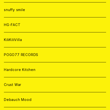
ANALOG
ANALOG
CD
CD
WORLD
snuffy smile
ANALOG
ANALOG
CD
HG-FACT
ANALOG
KiliKiliVilla
POGO77 RECORDS
Hardcore Kitchen
Crust War
Debauch Mood