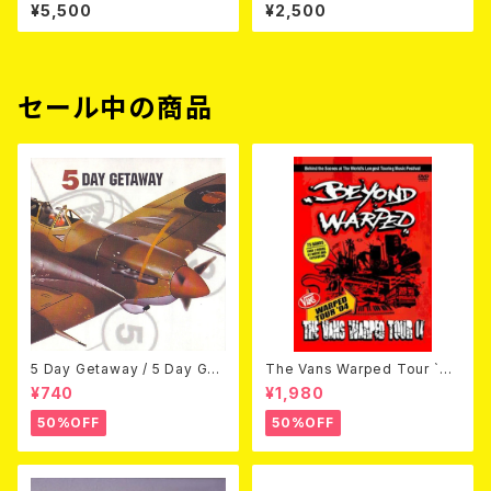
e Wake Of KING AUTO-MO
O WITH A GUN / SOUND RI
¥5,500
¥2,500
D（CD+DVD/初回限定盤）
OT (CD)【8月８日発売】
セール中の商品
5 Day Getaway / 5 Day Get
The Vans Warped Tour `04
away (CDEP)
Beyond Warped (国内盤DV
¥740
¥1,980
D)
50%OFF
50%OFF