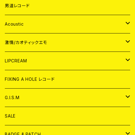
男道レコード
Acoustic
JAPAN
激情/カオティックエモ
CD
WORLD
JAPAN
LIPCREAM
ANALOG
CD
CD
WORLD
CD
FIXING A HOLE レコード
ANALOG
ANALOG
CD
アナログ
G.I.S.M
ANALOG
DVD
CD
SALE
T-shirt & WEAR
ANALOG
BADGE & PATCH