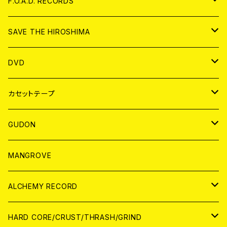
ANALOG
CD
F.O.A.D. RECORDS
ANALOG
CD
SAVE THE HIROSHIMA
ANALOG
アパレル
DVD
BADGE
JAPAN
カセットテープ
WORLD
JAPAN
GUDON
WORLD
アパレル
MANGROVE
PATCH
ALCHEMY RECORD
アナログ
CD
HARD CORE/CRUST/THRASH/GRIND