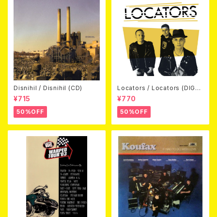
Disnihil / Disnihil (CD)
Locators / Locators (DIGPA
CK CD)
¥715
¥770
50%OFF
50%OFF