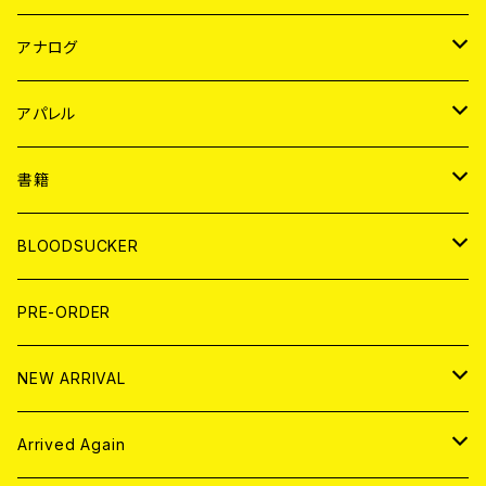
JAPAN
アナログ
WORLD
JAPAN
アパレル
７EP
WORLD
JAPAN
書籍
LP
7EP
T-shirt
WORLD
MAGAZINE
BLOODSUCKER
FLEXI
LP
HOOD
T-shirt
BOLLOCKS
写真集 (PHOTOBOOK)
CD
PRE-ORDER
10インチ
その他
HOOD
EL ZINE
アナログ
NEW ARRIVAL
その他
DOLL MAGAZINE (USED)
アパレル
CD
Arrived Again