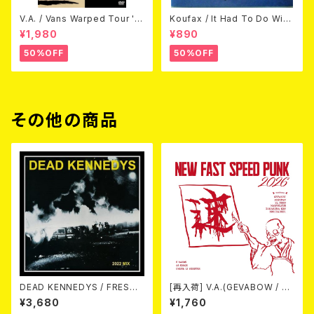
V.A. / Vans Warped Tour '0
Koufax / It Had To Do With
3 (DVD)
Love (CD)
¥1,980
¥890
50%OFF
50%OFF
その他の商品
DEAD KENNEDYS / FRESH
[再入荷] V.A.(GEVABOW / D
FRUIT FOR ROTTING VEGE
USTPAN / EL NUDO / MARV
¥3,680
¥1,760
TABLES [2022 MIX](CD)
ELOUS / 高倉健 / Horse & D