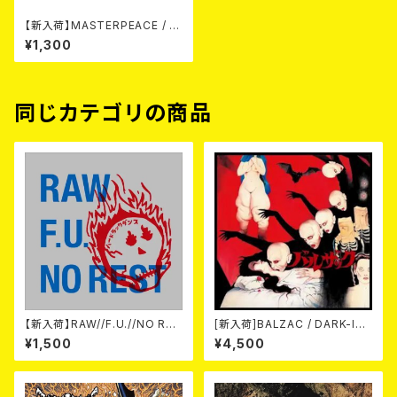
【新入荷】MASTERPEACE / そ
んな夜をこえて (CDR)
¥1,300
同じカテゴリの商品
【新入荷】RAW//F.U.//NO RES
[新入荷]BALZAC / DARK-IS
T / 3way split EP ハード ラッ
M -20th Anniversary Comp
¥1,500
¥4,500
ク ダンス (CD)
ilation- (2CD)