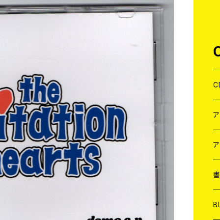
C
J
W
J
ア
７
W
J
L
7
T-
W
M
B