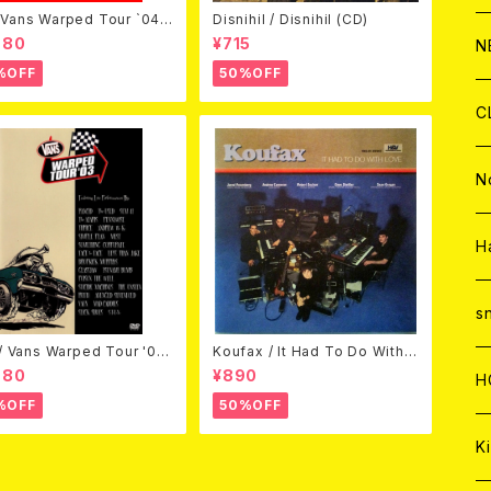
Vans Warped Tour `04
Disnihil / Disnihil (CD)
ond Warped (国内盤DVD)
C
A
C
C
980
¥715
W
J
N
%OFF
50%OFF
A
A
C
C
W
J
C
A
A
C
C
W
J
N
A
A
C
C
W
J
H
A
A
C
C
W
s
 / Vans Warped Tour '03
Koufax / It Had To Do With L
D)
ove (CD)
A
A
980
¥890
C
H
%OFF
50%OFF
A
Ki