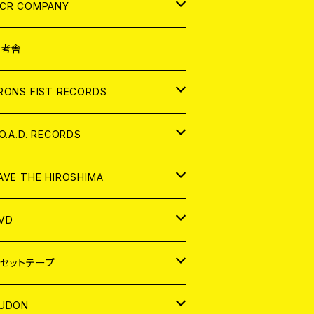
NALOG
D
CR COMPANY
NALOG
D
想考舎
パレル
RONS FIST RECORDS
NALOG
D
.O.A.D. RECORDS
NALOG
D
AVE THE HIROSHIMA
NALOG
パレル
VD
ADGE
APAN
セットテープ
ORLD
APAN
UDON