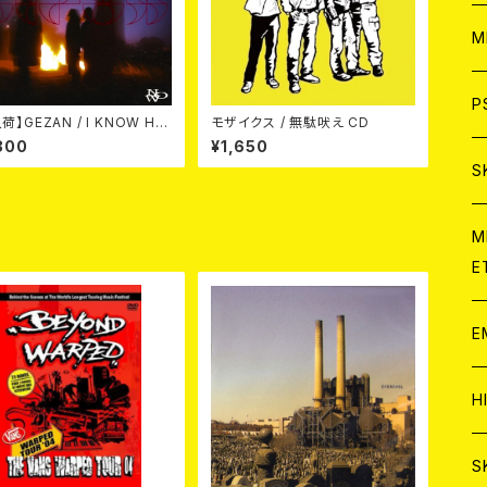
ア
W
M
C
ア
J
P
荷】GEZAN / I KNOW HO
モザイクス / 無駄吠え CD
OW (CD)
300
¥1,650
C
C
W
J
S
A
C
C
W
J
M
E
A
A
C
C
W
J
E
A
A
C
C
W
J
H
A
A
A
C
W
J
S