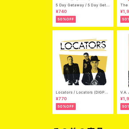
5 Day Getaway / 5 Day Geta
The 
way (CDEP)
Bey
¥740
¥1,
50%OFF
50
Locators / Locators (DIGPAC
V.A.
K CD)
(DV
¥770
¥1,
50%OFF
50