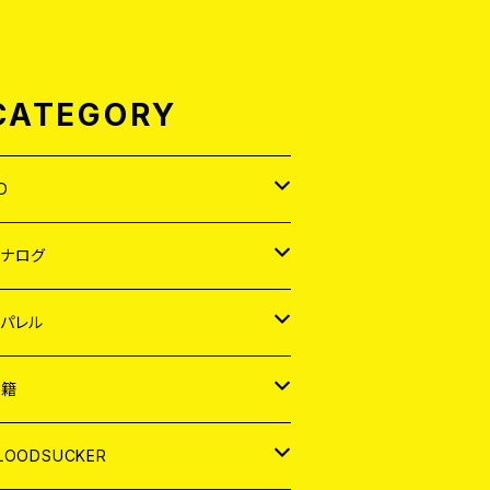
CATEGORY
D
APAN
アナログ
ORLD
APAN
パレル
EP
ORLD
APAN
書籍
P
EP
shirt
ORLD
AGAZINE
LOODSUCKER