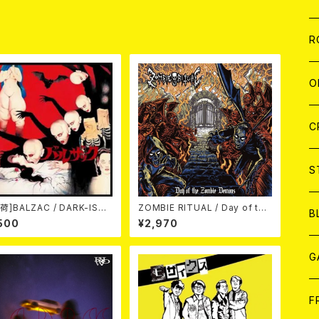
品
W
A
C
C
W
J
R
A
A
C
C
W
J
O
A
A
C
C
W
J
C
A
A
C
C
W
S
A
A
荷]BALZAC / DARK-ISM
ZOMBIE RITUAL / Day of the
C
B
h Anniversary Compilati
Zombie Demons
500
¥2,970
(2CD)
A
G
J
F