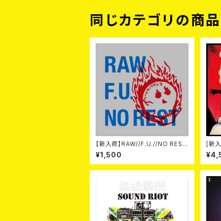
同じカテゴリの商
【新入荷】RAW//F.U.//NO REST
[新入
/ 3way split EP ハード ラック
-20t
¥1,500
¥4,
ダンス (CD)
on- 