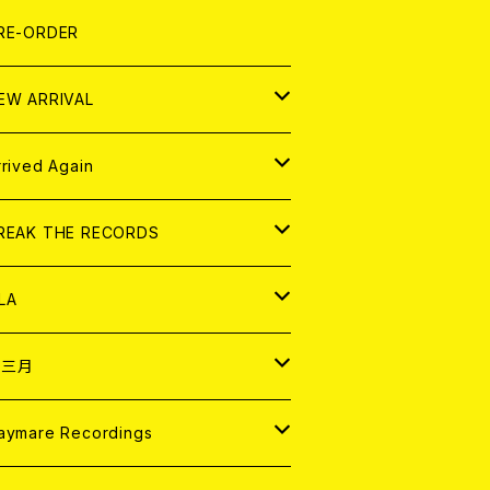
LEXI
P
OOD
shirt
OLLOCKS
真集 (PHOTOBOOK)
D
RE-ORDER
0インチ
の他
OOD
L ZINE
アナログ
EW ARRIVAL
の他
OLL MAGAZINE (USED)
パレル
D
rrived Again
書籍
アナログ
D
REAK THE RECORDS
IGITAL CONTENTS
アナログ
D
LA
NALOG
D
十三月
パレル
NALOG
D
aymare Recordings