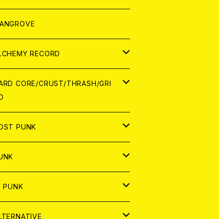
ORLD
パレル
ANGROVE
ATCH
LCHEMY RECORD
アナログ
D
ARD CORE/CRUST/THRASH/GRI
D
IGITAL CONTENTS
NALOG
APAN
OST PUNK
D
ORLD
D
UNK
NALOG
D
APAN
NALOG
APAN
i PUNK
ASSETTE TAPE
NALOG
ORLD
APAN
D
ORLD
APAN
LTERNATIVE