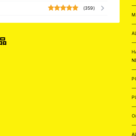
(359)
W
ア
M
P
A
品
C
H
N
D
A
J
P
C
W
C
P
A
C
J
A
J
O
C
A
W
J
C
W
J
A