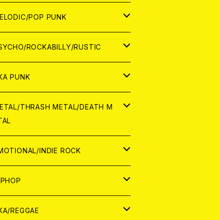
ナログ
ORLD
ELODIC/POP PUNK
D
ナログ
APAN
SYCHO/ROCKABILLY/RUSTIC
D
D
ORLD
APAN
KA PUNK
NALOG
D
D
ORLD
APAN
ETAL/THRASH METAL/DEATH M
TAL
NALOG
NALOG
D
D
ORLD
APAN
MOTIONAL/INDIE ROCK
NALOG
NALOG
D
D
ORLD
APAN
IPHOP
NALOG
NALOG
NALOG
D
ORLD
APAN
KA/REGGAE