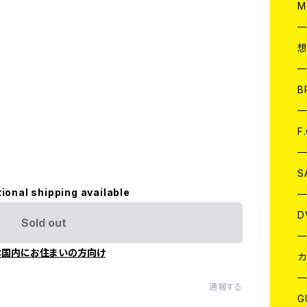
A
C
M
A
C
ア
B
A
C
F
A
C
S
tional shipping available
A
ア
D
Sold out
本国内にお住まいの方向け
B
J
カ
通報する
W
J
G