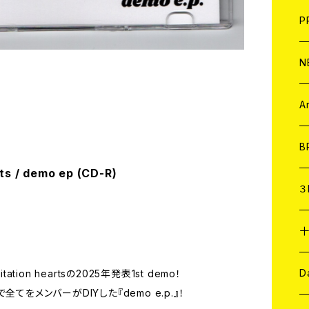
F
L
H
T-
B
写
C
P
1
そ
H
E
N
そ
D
ア
C
A
C
B
ts / demo ep (CD-R)
D
C
３
A
C
ア
A
C
D
tion heartsの2025年発表1st demo！
てをメンバーがDIYした『demo e.p.』！