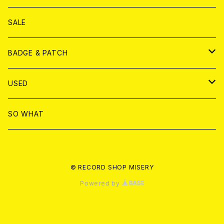
ANALOG
DVD
CD
SALE
T-shirt & WEAR
ANALOG
BADGE & PATCH
T-SHIRT & WEAR
BADGE
USED
DVD
PATCH
書籍
SO WHAT
カセットテープ
CD
© RECORD SHOP MISERY
書籍
ANALOG
Powered by