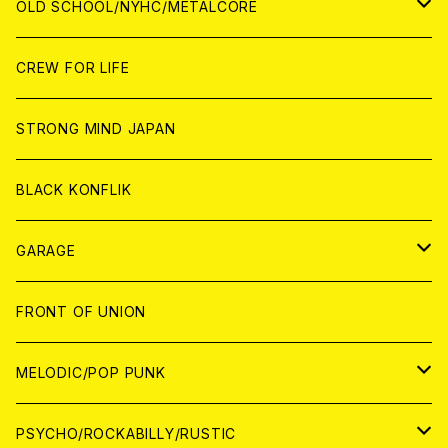
CD
CD
WORLD
JAPAN
OLD SCHOOL/NYHC/METALCORE
ANALOG
ANALOG
CD
CD
WORLD
JAPAN
CREW FOR LIFE
ANALOG
ANALOG
CD
CD
WORLD
STRONG MIND JAPAN
ANALOG
ANALOG
CD
BLACK KONFLIK
ANALOG
GARAGE
JAPAN
FRONT OF UNION
アナログ
WORLD
MELODIC/POP PUNK
CD
アナログ
JAPAN
PSYCHO/ROCKABILLY/RUSTIC