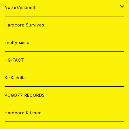
ANALOG
ANALOG
CD
CD
WORLD
JAPAN
Noise/Ambient
ANALOG
ANALOG
CD
CD
WORLD
JAPAN
Hardcore Survives
ANALOG
ANALOG
CD
CD
WORLD
snuffy smile
ANALOG
ANALOG
CD
HG-FACT
ANALOG
KiliKiliVilla
POGO77 RECORDS
Hardcore Kitchen