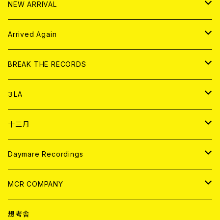
HOOD
EL ZINE
アナログ
NEW ARRIVAL
その他
DOLL MAGAZINE (USED)
アパレル
CD
Arrived Again
書籍
アナログ
CD
BREAK THE RECORDS
DIGITAL CONTENTS
アナログ
CD
３LA
ANALOG
CD
十三月
アパレル
ANALOG
CD
Daymare Recordings
ANALOG
CD
MCR COMPANY
ANALOG
CD
想考舎