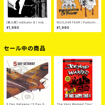
[新入荷] Indikator B / Indika
NUCLEAR FEAR / Pantomim
tor B (7"EP)
e Of Power 7EP
¥1,980
¥1,980
セール中の商品
5 Day Getaway / 5 Day Get
The Vans Warped Tour `04