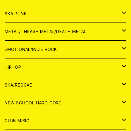
CD
CD
WORLD
JAPAN
SKA PUNK
ANALOG
CD
CD
WORLD
JAPAN
METAL/THRASH METAL/DEATH METAL
ANALOG
ANALOG
CD
CD
WORLD
JAPAN
EMOTIONAL/INDIE ROCK
ANALOG
ANALOG
CD
CD
WORLD
JAPAN
HIPHOP
ANALOG
ANALOG
ANALOG
CD
WORLD
JAPAN
SKA/REGGAE
CD
ANALOG
CD
CD
WORLD
JAPAN
NEW SCHOOL HARD CORE
ANALOG
ANALOG
CD
CD
WORLD
JAPAN
CLUB MISIC