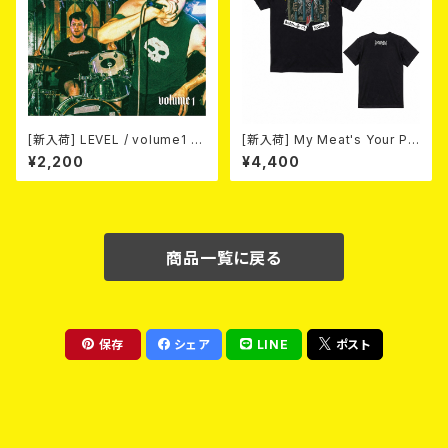
[新入荷] LEVEL / volume1 DI
[新入荷] My Meat's Your Po
SCOGRAPHY 2021-2026 (D
ison -あんたにゃ毒でもオイラ
¥2,200
¥4,400
IGIPACK CD)
にゃ薬- / BLACK T-shirt (S
～XL)
商品一覧に戻る
保存
シェア
LINE
ポスト