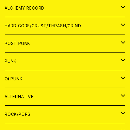
PATCH
ALCHEMY RECORD
アナログ
CD
HARD CORE/CRUST/THRASH/GRIND
DIGITAL CONTENTS
ANALOG
JAPAN
POST PUNK
CD
WORLD
CD
PUNK
ANALOG
CD
JAPAN
ANALOG
JAPAN
Oi PUNK
CASSETTE TAPE
ANALOG
WORLD
JAPAN
CD
WORLD
JAPAN
ALTERNATIVE
WORLD
ANALOG
CD
CD
WOLRD
JAPAN
ROCK/POPS
ANALOG
ANALOG