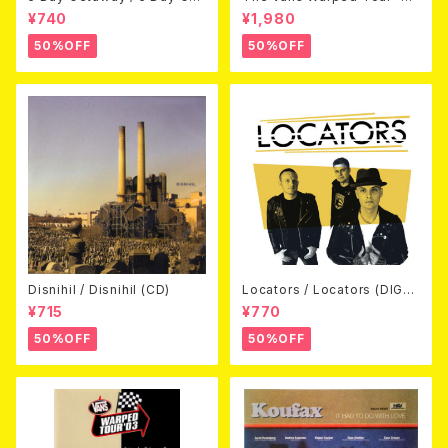
away (CDEP)
Beyond Warped (国内盤DV
¥740
¥1,980
D)
50%OFF
50%OFF
Disnihil / Disnihil (CD)
Locators / Locators (DIGPA
CK CD)
¥715
¥770
50%OFF
50%OFF