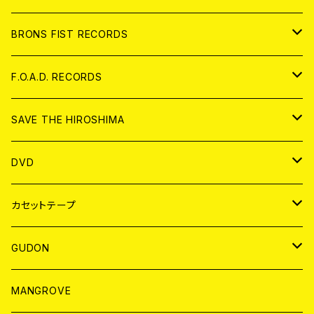
アパレル
BRONS FIST RECORDS
ANALOG
CD
F.O.A.D. RECORDS
ANALOG
CD
SAVE THE HIROSHIMA
ANALOG
アパレル
DVD
BADGE
JAPAN
カセットテープ
WORLD
JAPAN
GUDON
WORLD
アパレル
MANGROVE