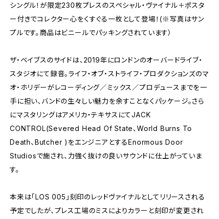
シングル！が限定230枚プレスのスペシャル・ヴァイナル＋ポスタ
ー付きでコレクター心をくすぐる一枚として登場！(※写真はサン
プルです。商品はビニールでパッキングされています）
ザ・ベイブスのサイドは、2019年にロンドンのオーバードライブ・
スタジオにて録音。ライフ・オブ・ストライフ・プロダクションズのマ
オ・ホリデーがレコーディング／ミックス／プロデュースまでを一
手に担い、バンドの生々しい魅力を余すことなくパッケージ。さら
にマスタリングはアメリカ・テキサスにてJACK
CONTROL(Severed Head Of State、World Burns To
Death、Butcher )をエンジニアとするEnormous Door
Studiosで施され、力強く抜けの良いサウンドに仕上がっていま
す。
本来は「LOS 005」刻印のレッドヴァイナルとしてリリースされる
予定でしたが、プレス工場のミスによりカラーと刻印が変更され