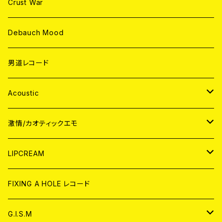
Crust War
Debauch Mood
男道レコード
Acoustic
JAPAN
激情/カオティックエモ
CD
WORLD
JAPAN
LIPCREAM
ANALOG
CD
CD
WORLD
CD
FIXING A HOLE レコード
ANALOG
ANALOG
CD
アナログ
G.I.S.M