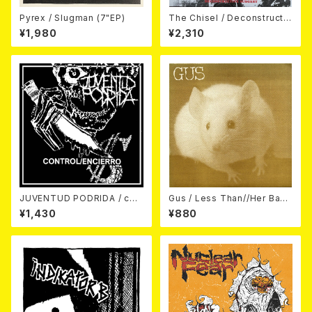
Pyrex / Slugman (7"EP)
The Chisel / Deconstructiv
e Surgery (7"EP)
¥1,980
¥2,310
JUVENTUD PODRIDA / con
Gus / Less Than//Her Back
trol/encierro 7EP
yard (7")
¥1,430
¥880