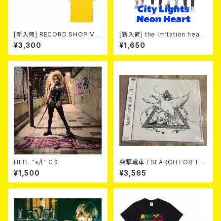
[新入荷] RECORD SHOP MIS
[新入荷] the imitation heart
ERY / 33th anniversary T-s
s / City Lights Neon Heart
¥3,300
¥1,650
hirts (yellow ②)
(7"EP)
HEEL "s/t" CD
突撃戦車 / SEARCH FOR TH
E SUN（CD+Tシャツ）
¥1,500
¥3,565