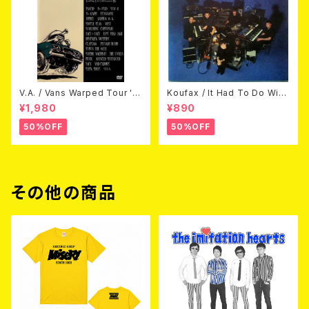
V.A. / Vans Warped Tour '0
Koufax / It Had To Do With
3 (DVD)
Love (CD)
¥1,980
¥890
50%OFF
50%OFF
その他の商品