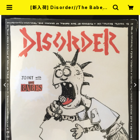
[新入荷] Disorder//The Babes /
Joint (COLOR VINYL/7"EP) | R
ECORD SHOP MISERY