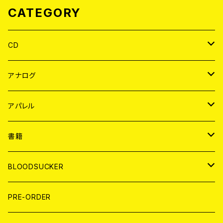
CATEGORY
CD
JAPAN
アナログ
WORLD
JAPAN
アパレル
７EP
WORLD
JAPAN
書籍
LP
7EP
T-shirt
WORLD
MAGAZINE
BLOODSUCKER
FLEXI
LP
HOOD
T-shirt
BOLLOCKS
写真集 (PHOTOBOOK)
CD
PRE-ORDER
10インチ
その他