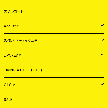
男道レコード
Acoustic
JAPAN
激情/カオティックエモ
CD
WORLD
JAPAN
LIPCREAM
ANALOG
CD
CD
WORLD
CD
FIXING A HOLE レコード
ANALOG
ANALOG
CD
アナログ
G.I.S.M
ANALOG
DVD
CD
SALE