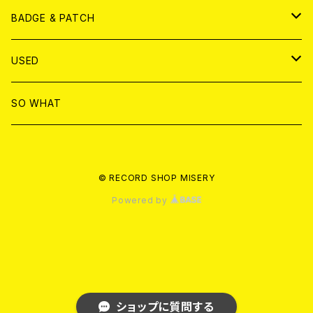
T-shirt & WEAR
ANALOG
BADGE & PATCH
T-SHIRT & WEAR
BADGE
USED
DVD
PATCH
書籍
SO WHAT
カセットテープ
CD
© RECORD SHOP MISERY
書籍
ANALOG
Powered by
ショップに質問する