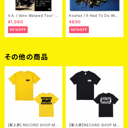
V.A. / Vans Warped Tour '0
Koufax / It Had To Do With
3 (DVD)
Love (CD)
¥1,980
¥890
50%OFF
50%OFF
その他の商品
[新入荷] RECORD SHOP MIS
【新入荷】RECORD SHOP MIS