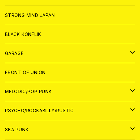
ANALOG
ANALOG
CD
CD
WORLD
STRONG MIND JAPAN
ANALOG
ANALOG
CD
BLACK KONFLIK
ANALOG
GARAGE
JAPAN
FRONT OF UNION
アナログ
WORLD
MELODIC/POP PUNK
CD
アナログ
JAPAN
PSYCHO/ROCKABILLY/RUSTIC
CD
CD
WORLD
JAPAN
SKA PUNK