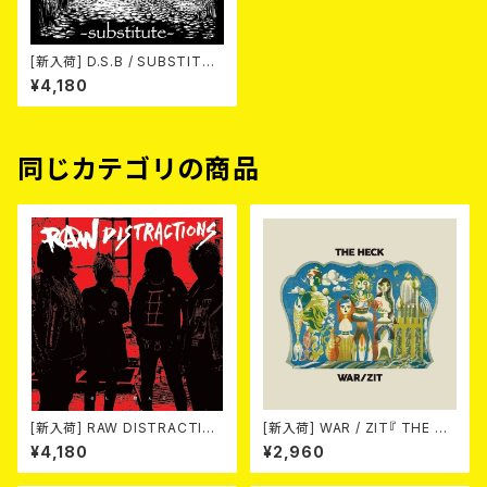
[新入荷] D.S.B / SUBSTITUT
E (LP)
¥4,180
同じカテゴリの商品
[新入荷] RAW DISTRACTIO
[新入荷] WAR / ZIT『 THE HE
NS / 奇しく燃える (LP)
CK( 12") 』
¥4,180
¥2,960