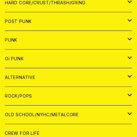
アナログ
CD
HARD CORE/CRUST/THRASH/GRIND
DIGITAL CONTENTS
ANALOG
JAPAN
POST PUNK
CD
WORLD
CD
PUNK
ANALOG
CD
JAPAN
ANALOG
JAPAN
Oi PUNK
CASSETTE TAPE
ANALOG
WORLD
JAPAN
CD
WORLD
JAPAN
ALTERNATIVE
WORLD
ANALOG
CD
CD
WOLRD
JAPAN
ROCK/POPS
ANALOG
ANALOG
CD
CD
WORLD
JAPAN
OLD SCHOOL/NYHC/METALCORE
ANALOG
ANALOG
CD
CD
WORLD
JAPAN
CREW FOR LIFE