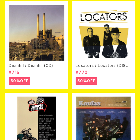
Disnihil / Disnihil (CD)
Locators / Locators (DIGPA
CK CD)
¥715
¥770
50%OFF
50%OFF