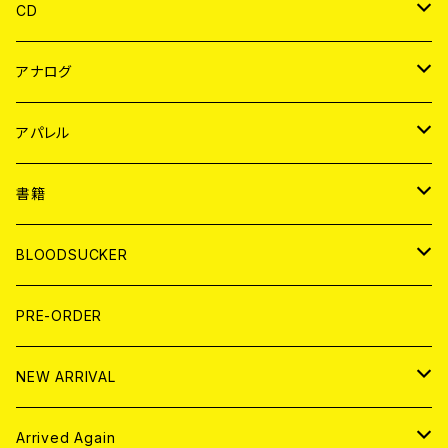
CD
JAPAN
アナログ
WORLD
JAPAN
アパレル
７EP
WORLD
JAPAN
書籍
LP
7EP
T-shirt
WORLD
MAGAZINE
BLOODSUCKER
FLEXI
LP
HOOD
T-shirt
BOLLOCKS
写真集 (PHOTOBOOK)
CD
PRE-ORDER
10インチ
その他
HOOD
EL ZINE
アナログ
NEW ARRIVAL
その他
DOLL MAGAZINE (USED)
アパレル
CD
Arrived Again