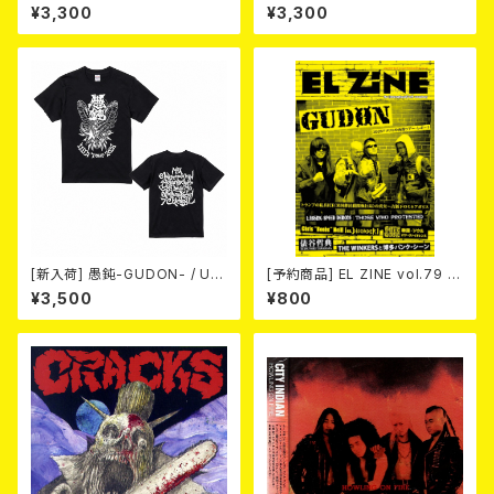
ERY / 33th anniversary T-s
ERY / 33th anniversary T-s
¥3,300
¥3,300
hirts (yellow ①)
hirts (black ①)
[新入荷] 愚鈍-GUDON- / US
[予約商品] EL ZINE vol.79 8
TOUR 2026 T-shirt
月25日発売予定
¥3,500
¥800