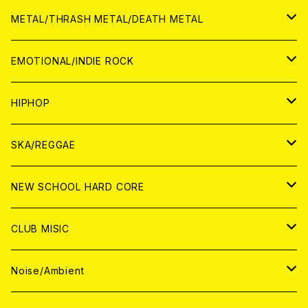
ANALOG
CD
CD
WORLD
JAPAN
METAL/THRASH METAL/DEATH METAL
ANALOG
ANALOG
CD
CD
WORLD
JAPAN
EMOTIONAL/INDIE ROCK
ANALOG
ANALOG
CD
CD
WORLD
JAPAN
HIPHOP
ANALOG
ANALOG
ANALOG
CD
WORLD
JAPAN
SKA/REGGAE
CD
ANALOG
CD
CD
WORLD
JAPAN
NEW SCHOOL HARD CORE
ANALOG
ANALOG
CD
CD
WORLD
JAPAN
CLUB MISIC
ANALOG
ANALOG
CD
CD
WORLD
JAPAN
Noise/Ambient
ANALOG
ANALOG