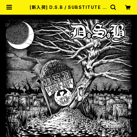
[新入荷] D.S.B / SUBSTITUTE (L
P) | RECORD SHOP MISERY