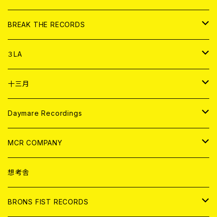
書籍
アナログ
CD
BREAK THE RECORDS
DIGITAL CONTENTS
アナログ
CD
３LA
ANALOG
CD
十三月
アパレル
ANALOG
CD
Daymare Recordings
ANALOG
CD
MCR COMPANY
ANALOG
CD
想考舎
アパレル
BRONS FIST RECORDS