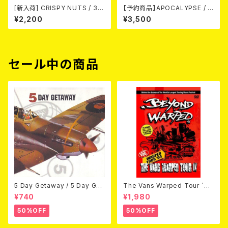
[新入荷] CRISPY NUTS / 30t
【予約商品】APOCALYPSE / A
h Anniversary Vol.2 (7"EP)
POCALYPSE(US Version)
¥2,200
¥3,500
LP【11月入荷予定】
セール中の商品
5 Day Getaway / 5 Day Get
The Vans Warped Tour `04
away (CDEP)
Beyond Warped (国内盤DV
¥740
¥1,980
D)
50%OFF
50%OFF