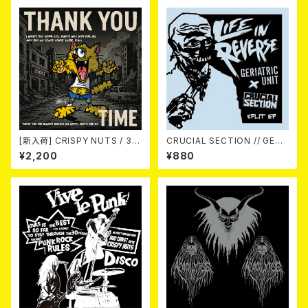
[新入荷] CRISPY NUTS / 30t
CRUCIAL SECTION // GERI
h Anniversary Vol.1 (7"EP)
ATRIC UNIT / Life In Rever
¥2,200
¥880
se (split) 7EP