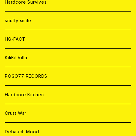
CD
CD
WORLD
JAPAN
Hardcore Survives
ANALOG
ANALOG
CD
CD
WORLD
snuffy smile
ANALOG
ANALOG
CD
HG-FACT
ANALOG
KiliKiliVilla
POGO77 RECORDS
Hardcore Kitchen
Crust War
Debauch Mood