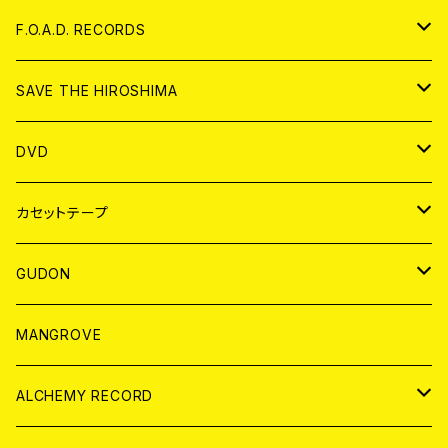
ANALOG
CD
F.O.A.D. RECORDS
ANALOG
CD
SAVE THE HIROSHIMA
ANALOG
アパレル
DVD
BADGE
JAPAN
カセットテープ
WORLD
JAPAN
GUDON
WORLD
アパレル
MANGROVE
PATCH
ALCHEMY RECORD