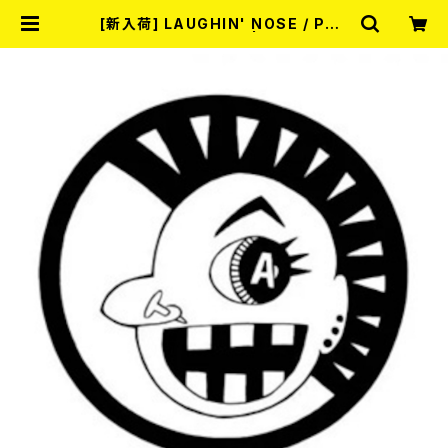
[新入荷] LAUGHIN' NOSE / PUS
SY FOR SALE (LP) | RECORD S
HOP MISERY