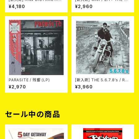
NS / 奇しく燃える (LP)
CK( 12") 』
¥4,180
¥2,960
PARASITE / 残響 (LP)
[新入荷] THE 5.6.7.8's / Run
Run Run(LTD.500 2nd PRE
¥2,970
¥3,960
SS) (LP)
セール中の商品