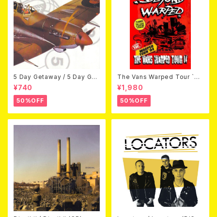
5 Day Getaway / 5 Day Get
The Vans Warped Tour `04
away (CDEP)
Beyond Warped (国内盤DV
¥740
¥1,980
D)
50%OFF
50%OFF