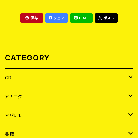
保存
シェア
LINE
ポスト
CATEGORY
CD
JAPAN
アナログ
WORLD
JAPAN
アパレル
７EP
WORLD
JAPAN
書籍