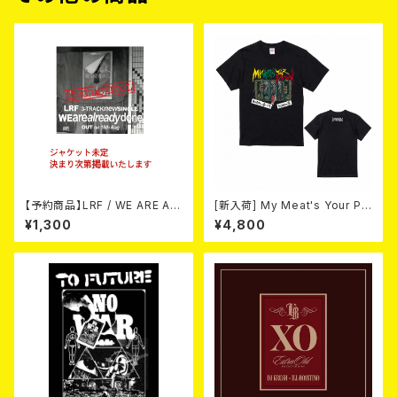
【予約商品】LRF / WE ARE AL
[新入荷] My Meat's Your Po
READY DONE (CD) 【8月15日
ison -あんたにゃ毒でもオイラ
¥1,300
¥4,800
発売】
にゃ薬- / BLACK T-shirt (XX
L & XXXL)