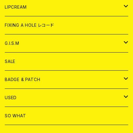
CD
WORLD
JAPAN
LIPCREAM
ANALOG
CD
CD
WORLD
CD
FIXING A HOLE レコード
ANALOG
ANALOG
CD
アナログ
G.I.S.M
ANALOG
DVD
CD
SALE
T-shirt & WEAR
ANALOG
BADGE & PATCH
T-SHIRT & WEAR
BADGE
USED
DVD
PATCH
書籍
SO WHAT