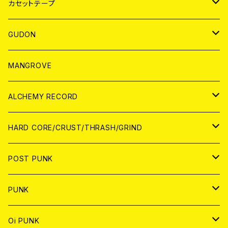
BADGE
JAPAN
カセットテープ
WORLD
JAPAN
GUDON
WORLD
アパレル
MANGROVE
PATCH
ALCHEMY RECORD
アナログ
CD
HARD CORE/CRUST/THRASH/GRIND
DIGITAL CONTENTS
ANALOG
JAPAN
POST PUNK
CD
WORLD
CD
PUNK
ANALOG
CD
JAPAN
ANALOG
JAPAN
Oi PUNK