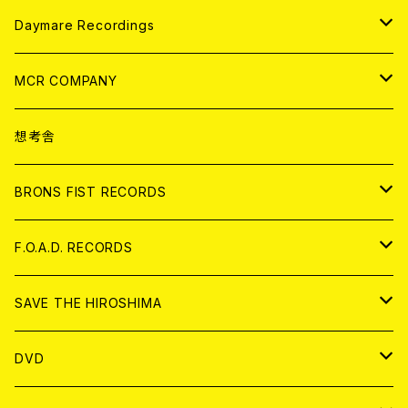
アパレル
ANALOG
CD
Daymare Recordings
ANALOG
CD
MCR COMPANY
ANALOG
CD
想考舎
アパレル
BRONS FIST RECORDS
ANALOG
CD
F.O.A.D. RECORDS
ANALOG
CD
SAVE THE HIROSHIMA
ANALOG
アパレル
DVD