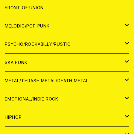
JAPAN
FRONT OF UNION
アナログ
WORLD
MELODIC/POP PUNK
CD
アナログ
JAPAN
PSYCHO/ROCKABILLY/RUSTIC
CD
CD
WORLD
JAPAN
SKA PUNK
ANALOG
CD
CD
WORLD
JAPAN
METAL/THRASH METAL/DEATH METAL
ANALOG
ANALOG
CD
CD
WORLD
JAPAN
EMOTIONAL/INDIE ROCK
ANALOG
ANALOG
CD
CD
WORLD
JAPAN
HIPHOP
ANALOG
ANALOG