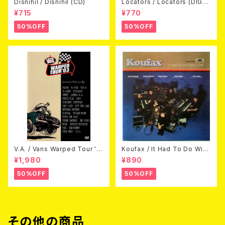
Disnihil / Disnihil (CD)
Locators / Locators (DIGPA
CK CD)
¥715
¥770
50%OFF
50%OFF
V.A. / Vans Warped Tour '0
Koufax / It Had To Do With
3 (DVD)
Love (CD)
¥1,980
¥890
50%OFF
50%OFF
その他の商品