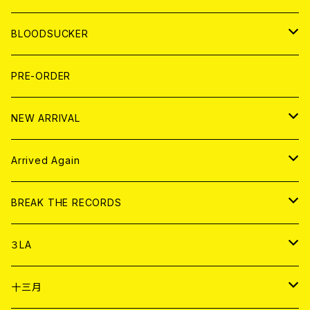
LP
7EP
T-shirt
WORLD
MAGAZINE
BLOODSUCKER
FLEXI
LP
HOOD
T-shirt
BOLLOCKS
写真集 (PHOTOBOOK)
CD
PRE-ORDER
10インチ
その他
HOOD
EL ZINE
アナログ
NEW ARRIVAL
その他
DOLL MAGAZINE (USED)
アパレル
CD
Arrived Again
書籍
アナログ
CD
BREAK THE RECORDS
DIGITAL CONTENTS
アナログ
CD
３LA
ANALOG
CD
十三月