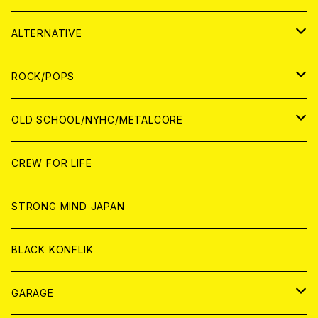
CASSETTE TAPE
ANALOG
WORLD
JAPAN
CD
WORLD
JAPAN
ALTERNATIVE
WORLD
ANALOG
CD
CD
WOLRD
JAPAN
ROCK/POPS
ANALOG
ANALOG
CD
CD
WORLD
JAPAN
OLD SCHOOL/NYHC/METALCORE
ANALOG
ANALOG
CD
CD
WORLD
JAPAN
CREW FOR LIFE
ANALOG
ANALOG
CD
CD
WORLD
STRONG MIND JAPAN
ANALOG
ANALOG
CD
BLACK KONFLIK
ANALOG
GARAGE