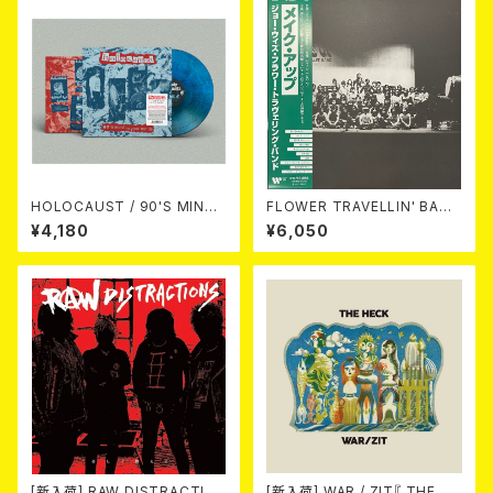
HOLOCAUST / 90'S MIND I
FLOWER TRAVELLIN' BAND
N YOUR MINDS (※LTD.150
/ MAKE UP 2LP
¥4,180
¥6,050
SWIRL BLUE VINYL)
[新入荷] RAW DISTRACTIO
[新入荷] WAR / ZIT『 THE HE