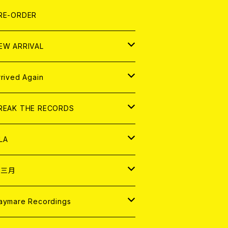
LEXI
P
OOD
shirt
OLLOCKS
真集 (PHOTOBOOK)
D
RE-ORDER
0インチ
の他
OOD
L ZINE
アナログ
EW ARRIVAL
の他
OLL MAGAZINE (USED)
パレル
D
rrived Again
書籍
アナログ
D
REAK THE RECORDS
IGITAL CONTENTS
アナログ
D
LA
NALOG
D
十三月
パレル
NALOG
D
aymare Recordings