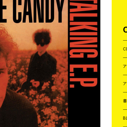
C
J
W
J
ア
７
W
J
L
7
T-
W
M
B