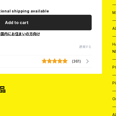
tional shipping available
W
ア
M
Add to cart
P
A
本国内にお住まいの方向け
C
H
通報する
N
D
A
(361)
J
P
C
W
C
P
品
A
C
J
A
J
O
C
A
W
J
C
W
J
A