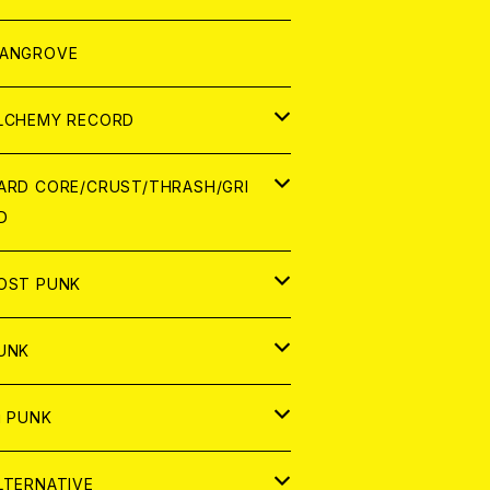
ORLD
パレル
ANGROVE
ATCH
LCHEMY RECORD
アナログ
D
ARD CORE/CRUST/THRASH/GRI
D
IGITAL CONTENTS
NALOG
APAN
OST PUNK
D
ORLD
D
UNK
NALOG
D
APAN
NALOG
APAN
i PUNK
ASSETTE TAPE
NALOG
ORLD
APAN
D
ORLD
APAN
LTERNATIVE