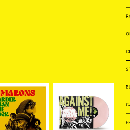
W
A
C
C
W
J
R
A
A
C
C
W
J
O
A
A
C
C
W
J
C
A
A
C
C
W
S
品
A
A
C
B
A
G
J
F