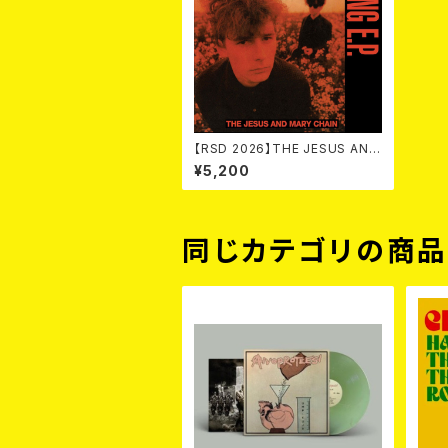
【RSD 2026】THE JESUS AND
MARY CHAIN / SOME CANDY
¥5,200
TALKING (40TH ANNIVERSA
RY EP) [RSD VINYL EP / COL
ORED VINYL](12")
同じカテゴリの商