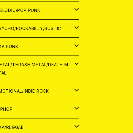
ナログ
ORLD
ELODIC/POP PUNK
D
ナログ
APAN
SYCHO/ROCKABILLY/RUSTIC
D
D
ORLD
APAN
KA PUNK
NALOG
D
D
ORLD
APAN
ETAL/THRASH METAL/DEATH M
TAL
NALOG
NALOG
D
D
ORLD
APAN
MOTIONAL/INDIE ROCK
NALOG
NALOG
D
D
ORLD
APAN
IPHOP
NALOG
NALOG
NALOG
D
ORLD
APAN
KA/REGGAE