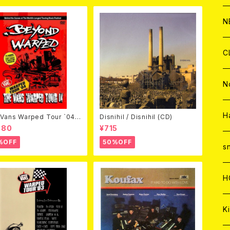
C
A
C
C
W
J
N
A
A
C
C
W
J
C
A
A
C
C
W
J
N
A
A
C
C
W
J
H
Vans Warped Tour `04
Disnihil / Disnihil (CD)
ond Warped (国内盤DVD)
980
¥715
%OFF
50%OFF
A
A
C
C
W
s
A
A
C
H
A
Ki