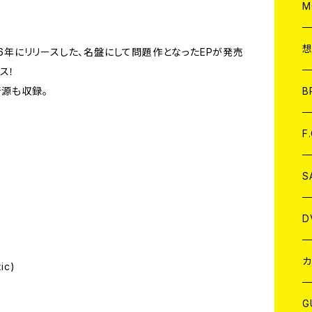
A
C
M
A
C
が1986年にリリースした、名盤にして問題作となったEPが発売
ス！
ア
B
音源も収録。
A
C
F
A
C
S
A
ア
D
B
J
カ
ic)
W
J
G