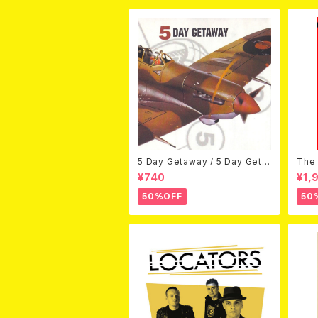
5 Day Getaway / 5 Day Geta
The 
way (CDEP)
Bey
¥740
¥1,
50%OFF
50