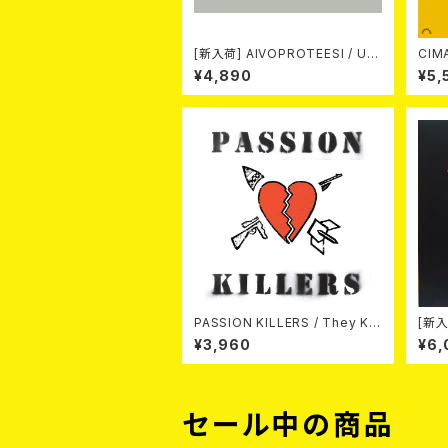
[新入荷] AIVOPROTEESI / UM
CIMARONS
PIKUJA (LP / LTD.100 DIE-HA
¥4,890
¥5,
RD COKE BOTTLE GREEN VI
NYL) (ITA / F.O.A.D.)
PASSION KILLERS / They Kill
[新入
Our Passion With Their Hate
/ AN
¥3,960
¥6,
And Wars LP
ersa
DIE
セール中の商品