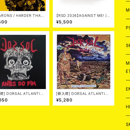
ア
W
M
 / HARDER THAN
【RSD 2026】AGAINST ME! / N
THE ROCK LP
EW WAVE B-SIDES [RSD VIN
500
¥5,500
YL EP][Coloured Vinyl](12")
C
ア
J
P
C
C
W
J
S
A
C
C
W
J
M
E
A
A
C
C
W
J
E
荷] DORSAL ATLANTICA
[新入荷] DORSAL ATLANTICA
A
A
C
TES DO FIM -40th anniv
/ DIVIDIR & CONQUISTAR (L
050
¥5,280
ry edition- (LP/LTD.100
P/LTD.200 BLACK VINYL)
C
W
J
H
-HARD MARBLE VINYL)
A
A
A
C
W
J
S