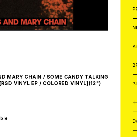
F
L
H
T-
B
写
C
P
1
そ
H
E
N
そ
D
ア
C
A
C
B
ND MARY CHAIN / SOME CANDY TALKING
RSD VINYL EP / COLORED VINYL](12")
D
C
３
A
C
able
ア
A
C
D