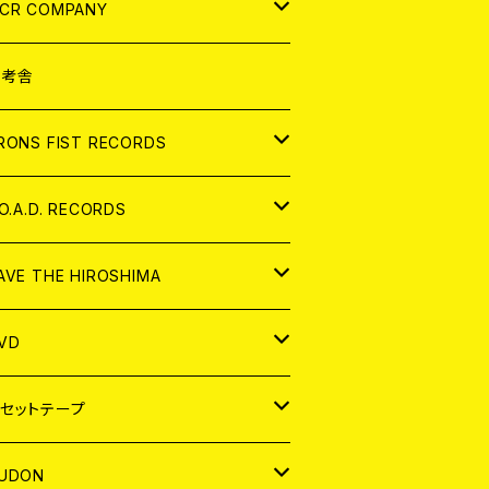
NALOG
D
CR COMPANY
NALOG
D
想考舎
パレル
RONS FIST RECORDS
NALOG
D
.O.A.D. RECORDS
NALOG
D
AVE THE HIROSHIMA
NALOG
パレル
VD
ADGE
APAN
セットテープ
ORLD
APAN
UDON