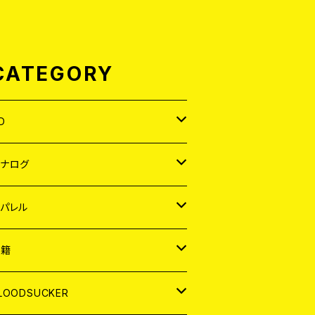
CATEGORY
D
APAN
アナログ
ORLD
APAN
パレル
EP
ORLD
APAN
書籍
P
EP
shirt
ORLD
AGAZINE
LOODSUCKER