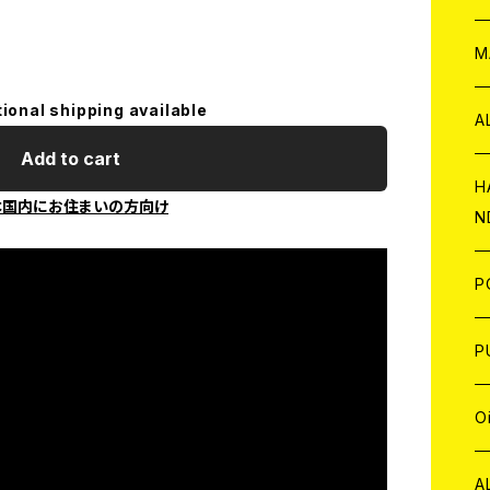
W
ア
M
tional shipping available
P
A
Add to cart
C
H
本国内にお住まいの方向け
N
D
A
J
P
C
W
C
P
A
C
J
A
J
O
C
A
W
J
C
W
J
A