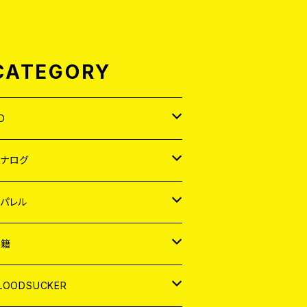
CATEGORY
D
APAN
アナログ
ORLD
APAN
パレル
EP
ORLD
APAN
書籍
P
EP
shirt
ORLD
AGAZINE
LOODSUCKER