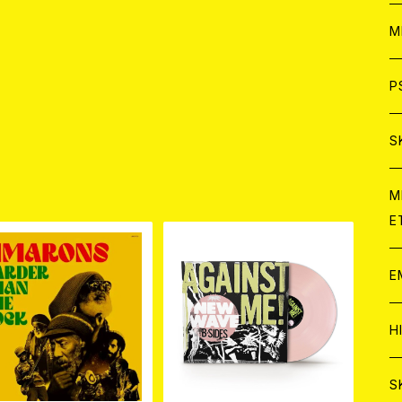
ア
W
M
C
ア
J
P
C
C
W
J
S
品
A
C
C
W
J
M
E
A
A
C
C
W
J
E
A
A
C
C
W
J
H
A
A
A
C
W
J
S