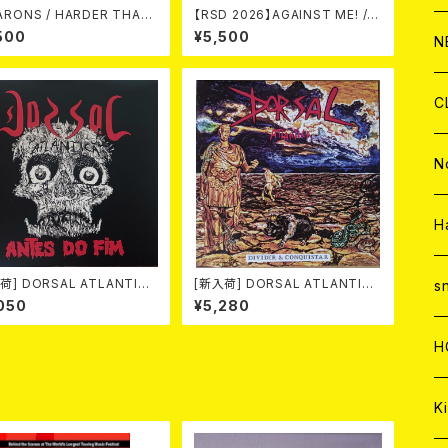
 / HARDER THAN
【RSD 2026】AGAINST ME! / N
THE ROCK LP
EW WAVE B-SIDES [RSD VIN
C
A
500
¥5,500
C
C
W
J
N
YL EP][Coloured Vinyl](12")
A
A
C
C
W
J
C
A
A
C
C
W
J
N
A
A
C
C
W
J
H
A
A
C
C
荷] DORSAL ATLANTICA
[新入荷] DORSAL ATLANTICA
W
s
TES DO FIM -40th anniv
/ DIVIDIR & CONQUISTAR (L
050
¥5,280
ry edition- (LP/LTD.100
P/LTD.200 BLACK VINYL)
-HARD MARBLE VINYL)
A
A
C
H
A
Ki