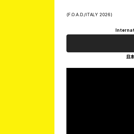
(F.O.A.D./ITALY 2026)
Interna
日