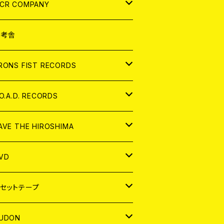
NALOG
D
CR COMPANY
NALOG
D
想考舎
パレル
RONS FIST RECORDS
NALOG
D
.O.A.D. RECORDS
NALOG
D
AVE THE HIROSHIMA
NALOG
パレル
VD
ADGE
APAN
セットテープ
ORLD
APAN
UDON