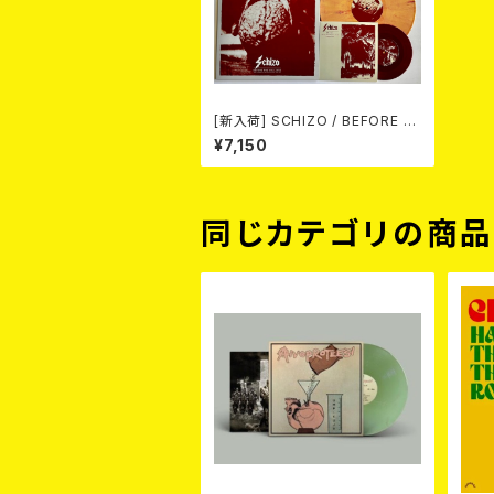
[新入荷] SCHIZO / BEFORE T
HE COLLAPSE 1985-87(202
¥7,150
6 2nd EDITION/LTD.100 DIE-
HARD MARBLE VINYL) (LP+
7"+CD)
同じカテゴリの商