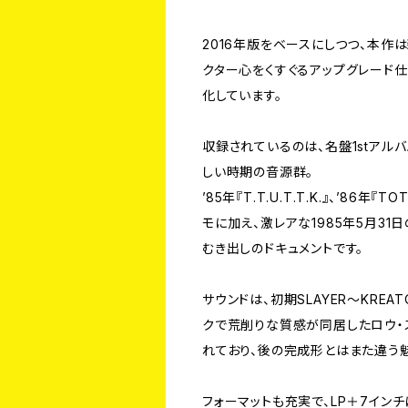
2016年版をベースにしつつ、本作
クター心をくすぐるアップグレード仕
化しています。
収録されているのは、名盤1stアルバム『M
しい時期の音源群。
’85年『T.T.U.T.T.K.』、’86年『T
モに加え、激レアな1985年5月3
むき出しのドキュメントです。
サウンドは、初期SLAYER〜KRE
クで荒削りな質感が同居したロウ・
れており、後の完成形とはまた違う
フォーマットも充実で、LP＋7イン