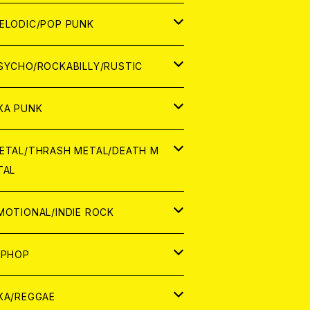
ナログ
ORLD
ELODIC/POP PUNK
D
ナログ
APAN
SYCHO/ROCKABILLY/RUSTIC
D
D
ORLD
APAN
KA PUNK
NALOG
D
D
ORLD
APAN
ETAL/THRASH METAL/DEATH M
TAL
NALOG
NALOG
D
D
ORLD
APAN
MOTIONAL/INDIE ROCK
NALOG
NALOG
D
D
ORLD
APAN
IPHOP
NALOG
NALOG
NALOG
D
ORLD
APAN
KA/REGGAE