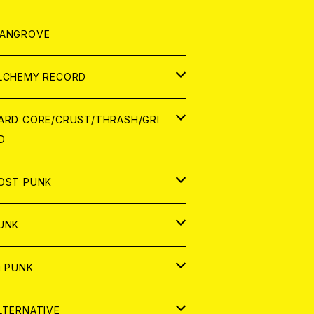
ORLD
パレル
ANGROVE
ATCH
LCHEMY RECORD
アナログ
D
ARD CORE/CRUST/THRASH/GRI
D
IGITAL CONTENTS
NALOG
APAN
OST PUNK
D
ORLD
D
UNK
NALOG
D
APAN
NALOG
APAN
i PUNK
ASSETTE TAPE
NALOG
ORLD
APAN
D
ORLD
APAN
LTERNATIVE