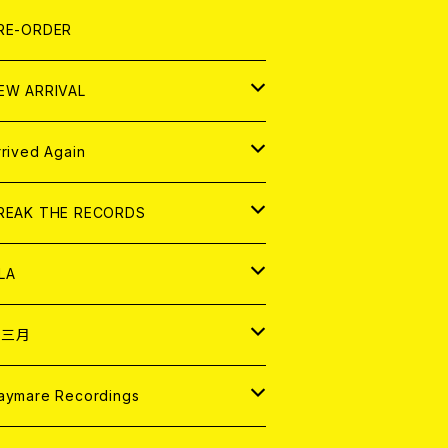
LEXI
P
OOD
shirt
OLLOCKS
真集 (PHOTOBOOK)
D
RE-ORDER
0インチ
の他
OOD
L ZINE
アナログ
EW ARRIVAL
の他
OLL MAGAZINE (USED)
パレル
D
rrived Again
書籍
アナログ
D
REAK THE RECORDS
IGITAL CONTENTS
アナログ
D
LA
NALOG
D
十三月
パレル
NALOG
D
aymare Recordings