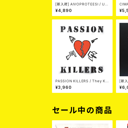
[新入荷] AIVOPROTEESI / UM
CIMARONS
PIKUJA (LP / LTD.100 DIE-HA
¥4,890
¥5,
RD COKE BOTTLE GREEN VI
NYL) (ITA / F.O.A.D.)
PASSION KILLERS / They Kill
[新入
Our Passion With Their Hate
/ AN
¥3,960
¥6,
And Wars LP
ersa
DIE
セール中の商品