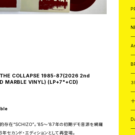
F
L
H
T-
B
写
C
P
1
そ
H
E
N
そ
D
ア
C
A
C
B
THE COLLAPSE 1985-87(2026 2nd
RD MARBLE VINYL) (LP+7"+CD)
D
C
３
A
C
able
ア
A
C
D
存在“SCHIZO”。’85〜’87年の初期デモ音源を網羅
6年セカンド・エディションとして再登場。