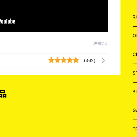
W
A
C
C
W
J
R
A
A
C
C
W
J
O
通報する
A
A
C
C
W
J
C
(362)
A
A
C
C
W
S
A
A
C
品
B
A
G
J
F