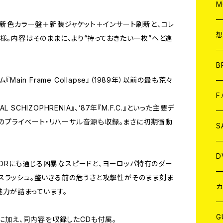
A
C
M
は新色カラー盤＋新装ジャケット＋インサート刷新と、コレ
A
C
様。内容はそのままに、より“持っておきたい一枚”へと進
ア
B
ain Frame Collapse』（1989年）以前の最も荒々
A
C
F
OTAL SCHIZOPHRENIA』、’87年『M.F.C.』といった主要デ
1日のプライベート・リハーサル音源も収録。まさに初期衝動
A
C
S
A
ア
D
ATORにも通じる凶暴なスピードと、ヨーロッパ特有のダー
スラッシュ。整いきる前の危うさと攻撃性がそのまま刻ま
B
J
カ
魅力が詰まっています。
W
J
G
チに加え、同内容を収録したCDも付属。