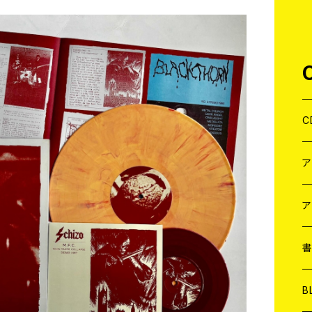
C
J
W
J
ア
７
W
J
L
7
T-
W
M
B