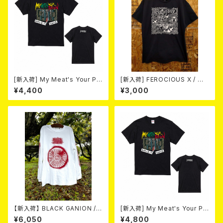
[新入荷] My Meat's Your Po
[新入荷] FEROCIOUS X / Me
ison -あんたにゃ毒でもオイラ
d Vilken Rätt (T-shirt/BLAC
¥4,400
¥3,000
にゃ薬- / BLACK T-shirt (S
K/ Size:L)
～XL)
【新入荷】 BLACK GANION / I
[新入荷] My Meat's Your Po
RON MANDARA L/S T-SHIR
ison -あんたにゃ毒でもオイラ
¥6,050
¥4,800