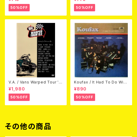
50%OFF
50%OFF
V.A. / Vans Warped Tour '0
Koufax / It Had To Do With
3 (DVD)
Love (CD)
¥1,980
¥890
50%OFF
50%OFF
その他の商品