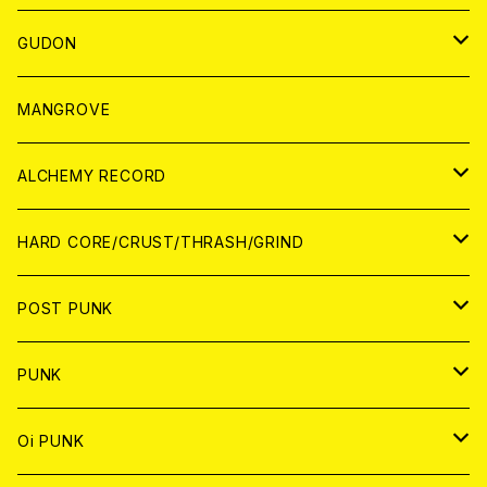
WORLD
JAPAN
GUDON
WORLD
アパレル
MANGROVE
PATCH
ALCHEMY RECORD
アナログ
CD
HARD CORE/CRUST/THRASH/GRIND
DIGITAL CONTENTS
ANALOG
JAPAN
POST PUNK
CD
WORLD
CD
PUNK
ANALOG
CD
JAPAN
ANALOG
JAPAN
Oi PUNK