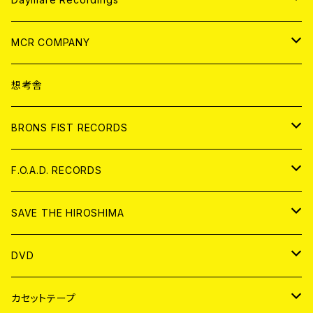
ANALOG
CD
MCR COMPANY
ANALOG
CD
想考舎
アパレル
BRONS FIST RECORDS
ANALOG
CD
F.O.A.D. RECORDS
ANALOG
CD
SAVE THE HIROSHIMA
ANALOG
アパレル
DVD
BADGE
JAPAN
カセットテープ