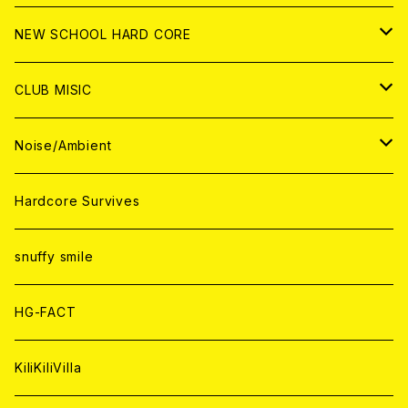
CD
ANALOG
CD
CD
WORLD
JAPAN
NEW SCHOOL HARD CORE
ANALOG
ANALOG
CD
CD
WORLD
JAPAN
CLUB MISIC
ANALOG
ANALOG
CD
CD
WORLD
JAPAN
Noise/Ambient
ANALOG
ANALOG
CD
CD
WORLD
JAPAN
Hardcore Survives
ANALOG
ANALOG
CD
CD
WORLD
snuffy smile
ANALOG
ANALOG
CD
HG-FACT
ANALOG
KiliKiliVilla