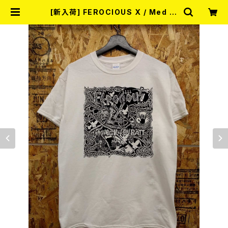
[新入荷] FEROCIOUS X / Med Vi
lken Rätt (T-shirt/WHITE / Siz
e:L) | RECORD SHOP MISERY