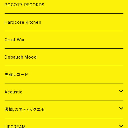
POGO77 RECORDS
Hardcore Kitchen
Crust War
Debauch Mood
男道レコード
Acoustic
JAPAN
激情/カオティックエモ
CD
WORLD
JAPAN
LIPCREAM