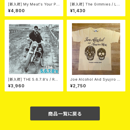
[新入荷] My Meat's Your Po
[新入荷] The Gimmies / Los
ison -あんたにゃ毒でもオイラ
t Last Recordings (7")
¥4,800
¥1,430
にゃ薬- / BLACK T-shirt (XX
L & XXXL)
[新入荷] THE 5.6.7.8's / Run
Joe Alcohol And Syujiro H
Run Run(LTD.500 2nd PRE
ase / Strange Guitar Blues
¥3,960
¥2,750
SS) (LP)
(NATURAL) T-shirt
商品一覧に戻る