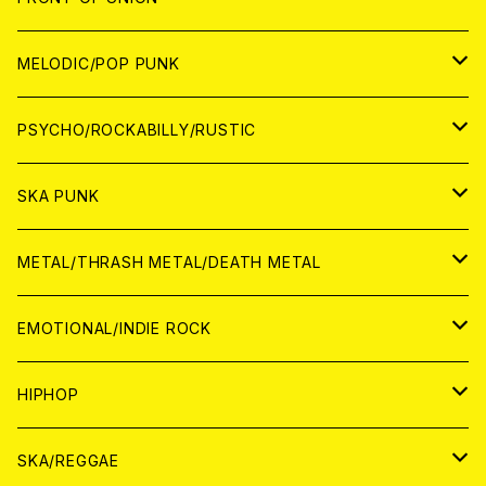
アナログ
WORLD
MELODIC/POP PUNK
CD
アナログ
JAPAN
PSYCHO/ROCKABILLY/RUSTIC
CD
CD
WORLD
JAPAN
SKA PUNK
ANALOG
CD
CD
WORLD
JAPAN
METAL/THRASH METAL/DEATH METAL
ANALOG
ANALOG
CD
CD
WORLD
JAPAN
EMOTIONAL/INDIE ROCK
ANALOG
ANALOG
CD
CD
WORLD
JAPAN
HIPHOP
ANALOG
ANALOG
ANALOG
CD
WORLD
JAPAN
SKA/REGGAE