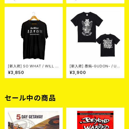
T (WHITE BODY X RED PRI
にゃ薬- / BLACK T-shirt (XX
NT)
L & XXXL)
[新入荷] SO WHAT / WILL N
[新入荷] 愚鈍-GUDON- / US
OHING WILL T-SHIRT BLA
A TOUR 2026 T-shirt (XXL
¥3,850
¥3,900
CK (size:L)
& XXXL)
セール中の商品