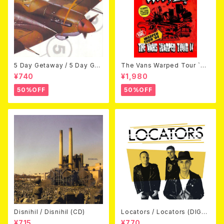
5 Day Getaway / 5 Day Get
The Vans Warped Tour `04
away (CDEP)
Beyond Warped (国内盤DV
¥740
¥1,980
D)
50%OFF
50%OFF
Disnihil / Disnihil (CD)
Locators / Locators (DIGPA
CK CD)
¥715
¥770