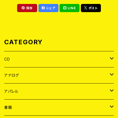
保存
シェア
LINE
ポスト
CATEGORY
CD
JAPAN
アナログ
WORLD
JAPAN
アパレル
７EP
WORLD
JAPAN
書籍