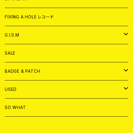
ANALOG
CD
CD
WORLD
CD
FIXING A HOLE レコード
ANALOG
ANALOG
CD
アナログ
G.I.S.M
ANALOG
DVD
CD
SALE
T-shirt & WEAR
ANALOG
BADGE & PATCH
T-SHIRT & WEAR
BADGE
USED
DVD
PATCH
書籍
SO WHAT
カセットテープ
CD