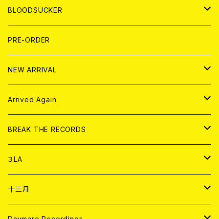
LP
7EP
T-shirt
WORLD
MAGAZINE
BLOODSUCKER
FLEXI
LP
HOOD
T-shirt
BOLLOCKS
写真集 (PHOTOBOOK)
CD
PRE-ORDER
10インチ
その他
HOOD
EL ZINE
アナログ
NEW ARRIVAL
その他
DOLL MAGAZINE (USED)
アパレル
CD
Arrived Again
書籍
アナログ
CD
BREAK THE RECORDS
DIGITAL CONTENTS
アナログ
CD
３LA
ANALOG
CD
十三月
アパレル
ANALOG
CD
Daymare Recordings