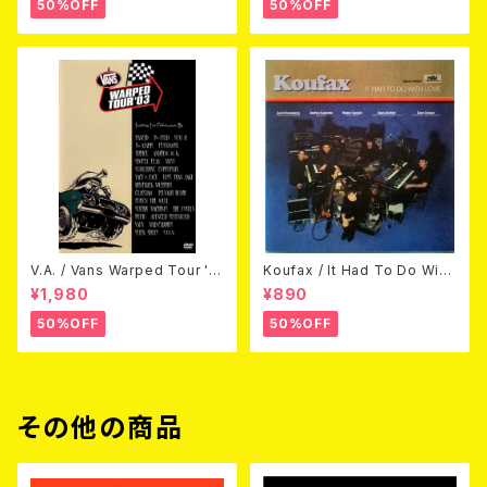
50%OFF
50%OFF
V.A. / Vans Warped Tour '0
Koufax / It Had To Do With
3 (DVD)
Love (CD)
¥1,980
¥890
50%OFF
50%OFF
その他の商品