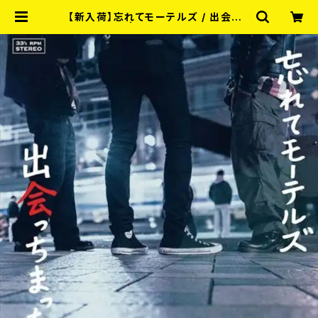
【新入荷】忘れてモーテルズ / 出会っち
まった (LP) | RECORD SHOP MIS
ERY