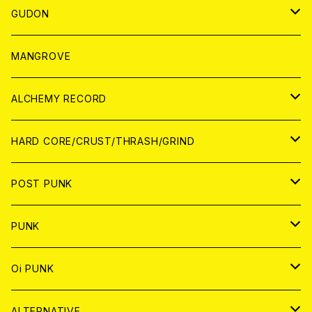
WORLD
JAPAN
GUDON
WORLD
アパレル
MANGROVE
PATCH
ALCHEMY RECORD
アナログ
CD
HARD CORE/CRUST/THRASH/GRIND
DIGITAL CONTENTS
ANALOG
JAPAN
POST PUNK
CD
WORLD
CD
PUNK
ANALOG
CD
JAPAN
ANALOG
JAPAN
Oi PUNK
CASSETTE TAPE
ANALOG
WORLD
JAPAN
CD
WORLD
JAPAN
ALTERNATIVE