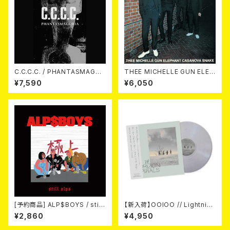
C.C.C.C. / PHANTASMAGOR
THEE MICHELLE GUN ELEP
IA LP
HANT / CASANOVA SNAKE
¥7,590
¥6,050
2LP
[予約商品] ALP$BOYS / still
【新入荷】OOIOO // Lightning
alps (LP) 2026年8月12日発
Bolt / The Horizon Spirals
¥2,860
¥4,950
売予定!!
// The Horizon Viral(帯付き
国内仕様・Metallic Silver LP)