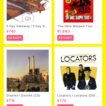
5 Day Getaway / 5 Day Get
The Vans Warped Tour `04
away (CDEP)
Beyond Warped (国内盤DV
¥740
¥1,980
D)
50%OFF
50%OFF
Disnihil / Disnihil (CD)
Locators / Locators (DIGPA
CK CD)
¥715
¥770