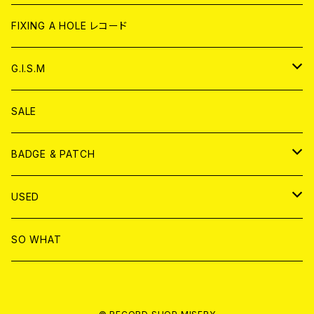
ANALOG
CD
CD
WORLD
CD
FIXING A HOLE レコード
ANALOG
ANALOG
CD
アナログ
G.I.S.M
ANALOG
DVD
CD
SALE
T-shirt & WEAR
ANALOG
BADGE & PATCH
T-SHIRT & WEAR
BADGE
USED
DVD
PATCH
書籍
SO WHAT
カセットテープ
CD