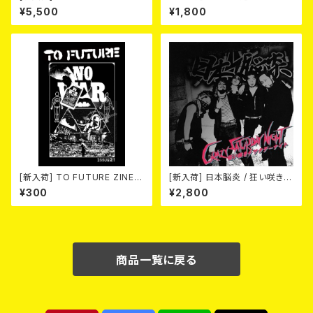
× MOBSTYLES Tee
(CD)
¥5,500
¥1,800
[新入荷] TO FUTURE ZINE 2
[新入荷] 日本脳炎 / 狂い咲きサ
026 issue 21 -NO WAR! NO
タデーナイト(CD)
¥300
¥2,800
HATE!- (ZINE)
商品一覧に戻る