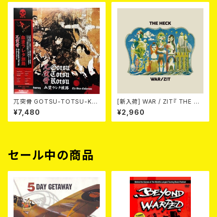
兀突骨 GOTSU-TOTSU-KO
[新入荷] WAR / ZIT『 THE HE
TSU / 血塗ラレタ旅路 - Bloo
CK( 12") 』
¥7,480
¥2,960
dstained Journey ~ The B
est Collection 2LP
セール中の商品