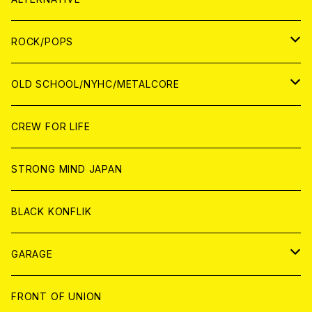
WORLD
ANALOG
CD
CD
WOLRD
JAPAN
ROCK/POPS
ANALOG
ANALOG
CD
CD
WORLD
JAPAN
OLD SCHOOL/NYHC/METALCORE
ANALOG
ANALOG
CD
CD
WORLD
JAPAN
CREW FOR LIFE
ANALOG
ANALOG
CD
CD
WORLD
STRONG MIND JAPAN
ANALOG
ANALOG
CD
BLACK KONFLIK
ANALOG
GARAGE
JAPAN
FRONT OF UNION