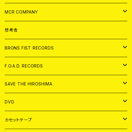
ANALOG
CD
MCR COMPANY
ANALOG
CD
想考舎
アパレル
BRONS FIST RECORDS
ANALOG
CD
F.O.A.D. RECORDS
ANALOG
CD
SAVE THE HIROSHIMA
ANALOG
アパレル
DVD
BADGE
JAPAN
カセットテープ