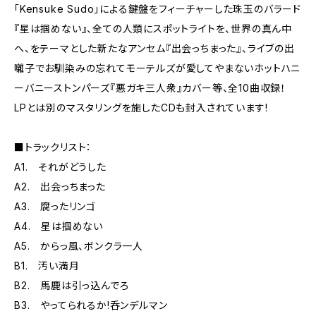
「Kensuke Sudo」による鍵盤をフィーチャーした珠玉のバラード
『星は掴めない』、全ての人類にスポットライトを、世界の真ん中
へ、をテーマとした新たなアンセム『出会っちまった』、ライブの出
囃子でお馴染みの忘れてモーテルズが愛してやまないホットハニ
ーバニーストンパーズ『悪ガキ三人衆』カバー等、全10曲収録！
LPとは別のマスタリングを施したCDも封入されています!
■トラックリスト：
A1. それがどうした
A2. 出会っちまった
A3. 腐ったリンゴ
A4. 星は掴めない
A5. からっ風、ボンクラ一人
B1. 汚い満月
B2. 馬鹿は引っ込んでろ
B3. やってられるか!呑ンデルマン