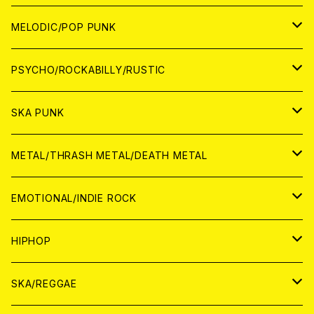
アナログ
WORLD
MELODIC/POP PUNK
CD
アナログ
JAPAN
PSYCHO/ROCKABILLY/RUSTIC
CD
CD
WORLD
JAPAN
SKA PUNK
ANALOG
CD
CD
WORLD
JAPAN
METAL/THRASH METAL/DEATH METAL
ANALOG
ANALOG
CD
CD
WORLD
JAPAN
EMOTIONAL/INDIE ROCK
ANALOG
ANALOG
CD
CD
WORLD
JAPAN
HIPHOP
ANALOG
ANALOG
ANALOG
CD
WORLD
JAPAN
SKA/REGGAE