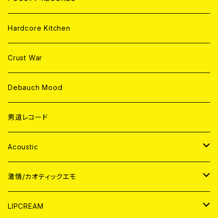
Hardcore Kitchen
Crust War
Debauch Mood
男道レコード
Acoustic
JAPAN
激情/カオティックエモ
CD
WORLD
JAPAN
LIPCREAM