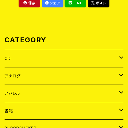
保存
シェア
LINE
ポスト
CATEGORY
CD
JAPAN
アナログ
WORLD
JAPAN
アパレル
７EP
WORLD
JAPAN
書籍
LP
7EP
T-shirt
WORLD
MAGAZINE