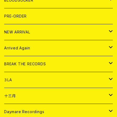
BLOODSUCKER
FLEXI
LP
HOOD
T-shirt
BOLLOCKS
写真集 (PHOTOBOOK)
CD
PRE-ORDER
10インチ
その他
HOOD
EL ZINE
アナログ
NEW ARRIVAL
その他
DOLL MAGAZINE (USED)
アパレル
CD
Arrived Again
書籍
アナログ
CD
BREAK THE RECORDS
DIGITAL CONTENTS
アナログ
CD
３LA
ANALOG
CD
十三月
アパレル
ANALOG
CD
Daymare Recordings