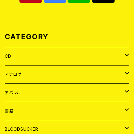
CATEGORY
CD
JAPAN
アナログ
WORLD
JAPAN
アパレル
７EP
WORLD
JAPAN
書籍
LP
7EP
T-shirt
WORLD
MAGAZINE
BLOODSUCKER