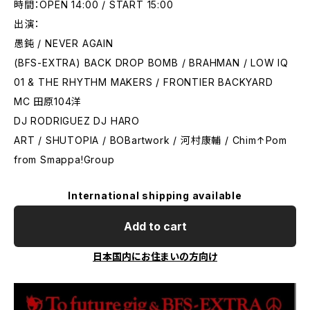
時間：OPEN 14:00 / START 15:00
出演：
愚鈍 / NEVER AGAIN
(BFS-EXTRA) BACK DROP BOMB / BRAHMAN / LOW IQ
01 & THE RHYTHM MAKERS / FRONTIER BACKYARD
MC 田原104洋
DJ RODRIGUEZ DJ HARO
ART / SHUTOPIA / BOBartwork / 河村康輔 / Chim↑Pom
from Smappa!Group
International shipping available
Add to cart
日本国内にお住まいの方向け