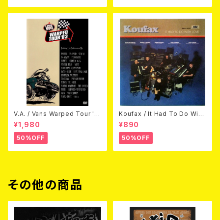
V.A. / Vans Warped Tour '0
Koufax / It Had To Do With
3 (DVD)
Love (CD)
¥1,980
¥890
50%OFF
50%OFF
その他の商品