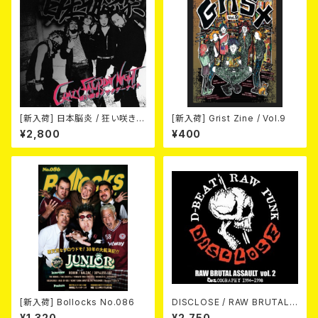
[新入荷] 日本脳炎 / 狂い咲きサ
[新入荷] Grist Zine / Vol.9
タデーナイト(CD)
¥2,800
¥400
[新入荷] Bollocks No.086
DISCLOSE / RAW BRUTAL
ASSAULT Vol.2 : DISCOGR
¥1,320
¥2,750