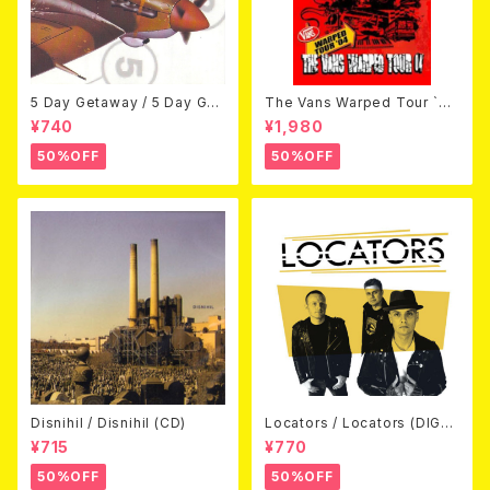
5 Day Getaway / 5 Day Get
The Vans Warped Tour `04
away (CDEP)
Beyond Warped (国内盤DV
¥740
¥1,980
D)
50%OFF
50%OFF
Disnihil / Disnihil (CD)
Locators / Locators (DIGPA
CK CD)
¥715
¥770
50%OFF
50%OFF