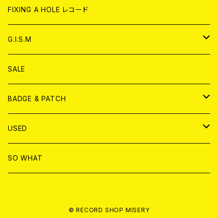
ANALOG
CD
CD
WORLD
CD
FIXING A HOLE レコード
ANALOG
ANALOG
CD
アナログ
G.I.S.M
ANALOG
DVD
CD
SALE
T-shirt & WEAR
ANALOG
BADGE & PATCH
T-SHIRT & WEAR
BADGE
USED
DVD
PATCH
書籍
SO WHAT
カセットテープ
CD
© RECORD SHOP MISERY
書籍
ANALOG