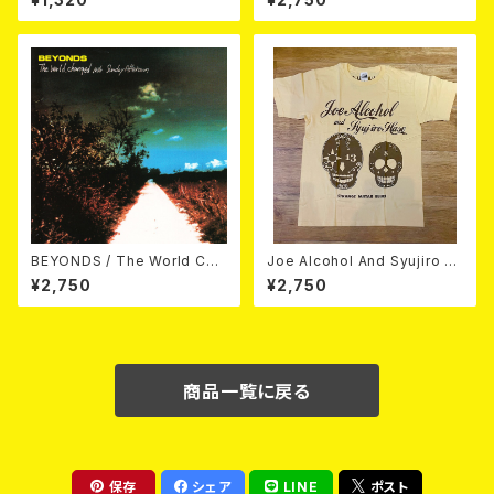
APHY 1994-1998 (2CD)
BEYONDS / The World Cha
Joe Alcohol And Syujiro H
nged Into Sunday Afternoo
ase / Strange Guitar Blues
¥2,750
¥2,750
n 10"＋CD＋DVD
(NATURAL) T-shirt
商品一覧に戻る
保存
シェア
LINE
ポスト