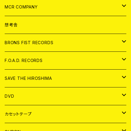
ANALOG
CD
MCR COMPANY
ANALOG
CD
想考舎
アパレル
BRONS FIST RECORDS
ANALOG
CD
F.O.A.D. RECORDS
ANALOG
CD
SAVE THE HIROSHIMA
ANALOG
アパレル
DVD
BADGE
JAPAN
カセットテープ