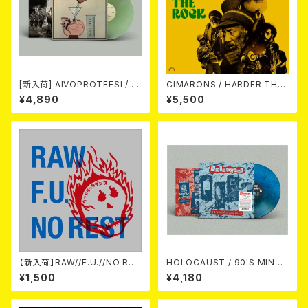
[新入荷] AIVOPROTEESI / U
CIMARONS / HARDER THA
MPIKUJA (LP / LTD.100 DIE
N THE ROCK LP
¥4,890
¥5,500
-HARD COKE BOTTLE GRE
EN VINYL) (ITA / F.O.A.D.)
【新入荷】RAW//F.U.//NO RES
HOLOCAUST / 90'S MIND I
T / 3way split EP ハード ラッ
N YOUR MINDS (※LTD.150
¥1,500
¥4,180
ク ダンス (CD)
SWIRL BLUE VINYL)