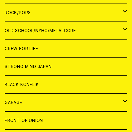
WORLD
ANALOG
CD
CD
WOLRD
JAPAN
ROCK/POPS
ANALOG
ANALOG
CD
CD
WORLD
JAPAN
OLD SCHOOL/NYHC/METALCORE
ANALOG
ANALOG
CD
CD
WORLD
JAPAN
CREW FOR LIFE
ANALOG
ANALOG
CD
CD
WORLD
STRONG MIND JAPAN
ANALOG
ANALOG
CD
BLACK KONFLIK
ANALOG
GARAGE
JAPAN
FRONT OF UNION