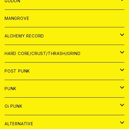
WORLD
JAPAN
GUDON
WORLD
アパレル
MANGROVE
PATCH
ALCHEMY RECORD
アナログ
CD
HARD CORE/CRUST/THRASH/GRIND
DIGITAL CONTENTS
ANALOG
JAPAN
POST PUNK
CD
WORLD
CD
PUNK
ANALOG
CD
JAPAN
ANALOG
JAPAN
Oi PUNK
CASSETTE TAPE
ANALOG
WORLD
JAPAN
CD
WORLD
JAPAN
ALTERNATIVE