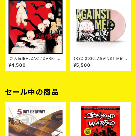
[新入荷]BALZAC / DARK-IS
【RSD 2026】AGAINST ME! /
M -20th Anniversary Comp
NEW WAVE B-SIDES [RSD V
¥4,500
¥5,500
ilation- (2CD)
INYL EP][Coloured Vinyl](1
2")
セール中の商品