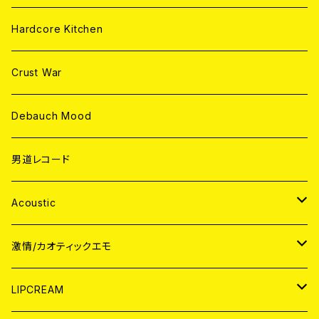
Hardcore Kitchen
Crust War
Debauch Mood
男道レコード
Acoustic
JAPAN
激情/カオティックエモ
CD
WORLD
JAPAN
LIPCREAM