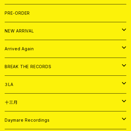
FLEXI
LP
HOOD
T-shirt
BOLLOCKS
写真集 (PHOTOBOOK)
CD
PRE-ORDER
10インチ
その他
HOOD
EL ZINE
アナログ
NEW ARRIVAL
その他
DOLL MAGAZINE (USED)
アパレル
CD
Arrived Again
書籍
アナログ
CD
BREAK THE RECORDS
DIGITAL CONTENTS
アナログ
CD
３LA
ANALOG
CD
十三月
アパレル
ANALOG
CD
Daymare Recordings