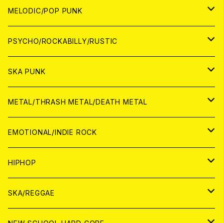
アナログ
WORLD
MELODIC/POP PUNK
CD
アナログ
JAPAN
PSYCHO/ROCKABILLY/RUSTIC
CD
CD
WORLD
JAPAN
SKA PUNK
ANALOG
CD
CD
WORLD
JAPAN
METAL/THRASH METAL/DEATH METAL
ANALOG
ANALOG
CD
CD
WORLD
JAPAN
EMOTIONAL/INDIE ROCK
ANALOG
ANALOG
CD
CD
WORLD
JAPAN
HIPHOP
ANALOG
ANALOG
ANALOG
CD
WORLD
JAPAN
SKA/REGGAE
CD
ANALOG
CD
CD
WORLD
JAPAN