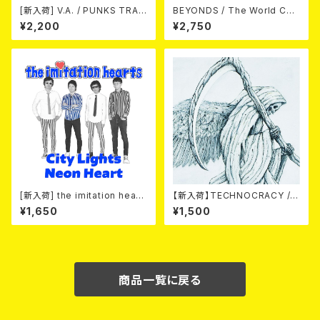
[新入荷] V.A. / PUNKS TRAV
BEYONDS / The World Cha
EL GUIDE SHIZUOKA (CD)
nged Into Sunday Afternoo
¥2,200
¥2,750
n 10"＋CD＋DVD
[新入荷] the imitation heart
【新入荷】TECHNOCRACY /T
s / City Lights Neon Heart
O HELL/THE END (7"EP)
¥1,650
¥1,500
(7"EP)
商品一覧に戻る