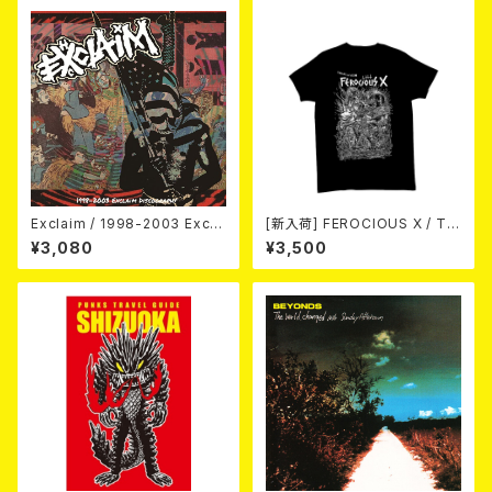
Exclaim / 1998-2003 Excla
[新入荷] FEROCIOUS X / T S
im Discography
HIRT
¥3,080
¥3,500