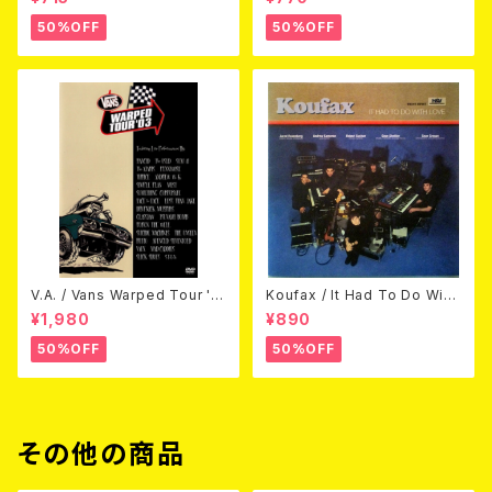
50%OFF
50%OFF
V.A. / Vans Warped Tour '0
Koufax / It Had To Do With
3 (DVD)
Love (CD)
¥1,980
¥890
50%OFF
50%OFF
その他の商品