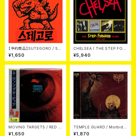
【予約商品】SUTEGORO / ST
CHELSEA / THE STEP FOR
REET BATTLE (CD)【8月8日
WARD YEARS 1977-82 4CD
¥1,650
¥5,940
発売】
CLAMSHELL BOX 4CD
MOVING TARGETS / RED E
TEMPLE GUARD / Morbid S
YES CD
acrament CD
¥1,650
¥1,870