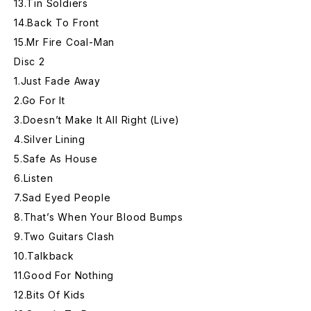
13.Tin Soldiers
14.Back To Front
15.Mr Fire Coal-Man
Disc 2
1.Just Fade Away
2.Go For It
3.Doesn’t Make It All Right (Live)
4.Silver Lining
5.Safe As House
6.Listen
7.Sad Eyed People
8.That’s When Your Blood Bumps
9.Two Guitars Clash
10.Talkback
11.Good For Nothing
12.Bits Of Kids