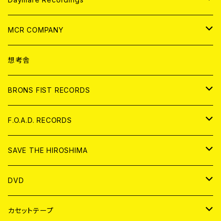
ANALOG
CD
MCR COMPANY
ANALOG
CD
想考舎
アパレル
BRONS FIST RECORDS
ANALOG
CD
F.O.A.D. RECORDS
ANALOG
CD
SAVE THE HIROSHIMA
ANALOG
アパレル
DVD
BADGE
JAPAN
カセットテープ