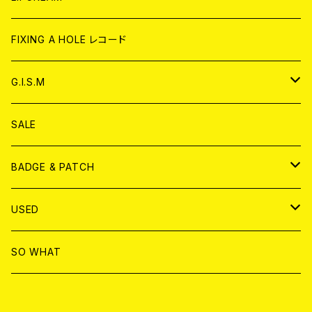
ANALOG
CD
CD
WORLD
CD
FIXING A HOLE レコード
ANALOG
ANALOG
CD
アナログ
G.I.S.M
ANALOG
DVD
CD
SALE
T-shirt & WEAR
ANALOG
BADGE & PATCH
T-SHIRT & WEAR
BADGE
USED
DVD
PATCH
書籍
SO WHAT
カセットテープ
CD