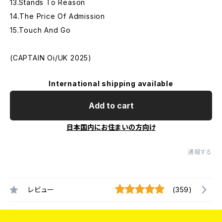
13.Stands To Reason
14.The Price Of Admission
15.Touch And Go
(CAPTAIN Oi/UK 2025)
International shipping available
Add to cart
日本国内にお住まいの方向け
通報する
レビュー
(359)