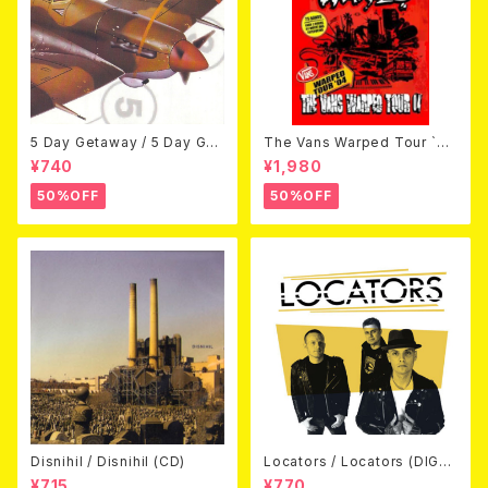
5 Day Getaway / 5 Day Get
The Vans Warped Tour `04
away (CDEP)
Beyond Warped (国内盤DV
¥740
¥1,980
D)
50%OFF
50%OFF
Disnihil / Disnihil (CD)
Locators / Locators (DIGPA
CK CD)
¥715
¥770