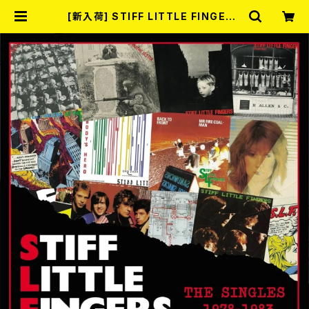
[新入荷] STIFF LITTLE FINGERS
/ THE SINGLES 1978-1983 (2C
D) | RECORD SHOP MISERY