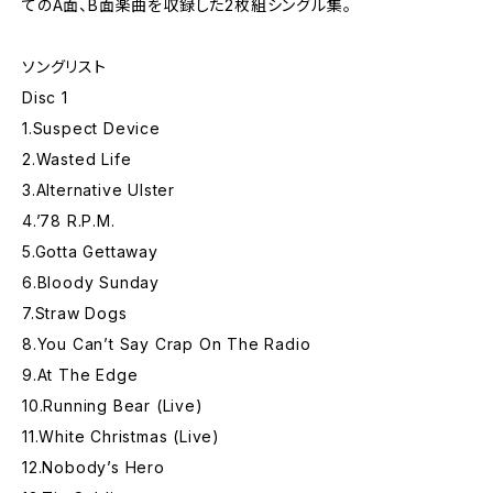
てのA面、B面楽曲を収録した2枚組シングル集。
ソングリスト
Disc 1
1.Suspect Device
2.Wasted Life
3.Alternative Ulster
4.’78 R.P.M.
5.Gotta Gettaway
6.Bloody Sunday
7.Straw Dogs
8.You Can’t Say Crap On The Radio
9.At The Edge
10.Running Bear (Live)
11.White Christmas (Live)
12.Nobody’s Hero