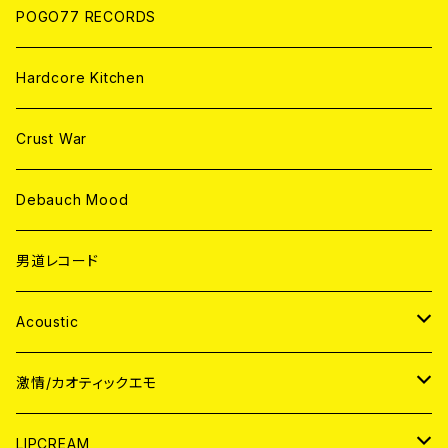
POGO77 RECORDS
Hardcore Kitchen
Crust War
Debauch Mood
男道レコード
Acoustic
JAPAN
激情/カオティックエモ
CD
WORLD
JAPAN
LIPCREAM