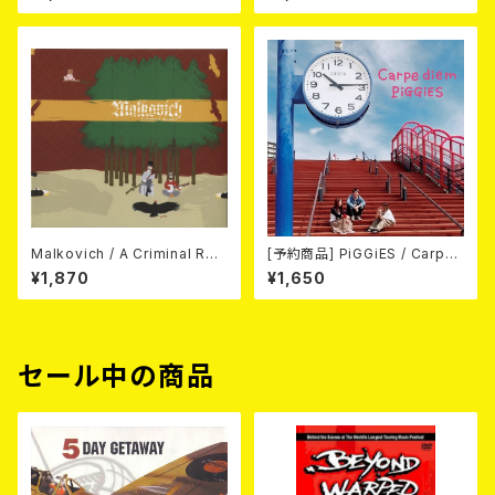
Malkovich / A Criminal Rec
[予約商品] PiGGiES / Carpe
ord CD
diem (CD) 2026年8月12日リ
¥1,870
¥1,650
リース予定
セール中の商品