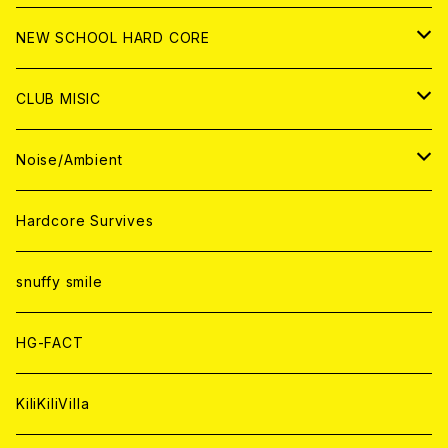
CD
ANALOG
CD
CD
WORLD
JAPAN
NEW SCHOOL HARD CORE
ANALOG
ANALOG
CD
CD
WORLD
JAPAN
CLUB MISIC
ANALOG
ANALOG
CD
CD
WORLD
JAPAN
Noise/Ambient
ANALOG
ANALOG
CD
CD
WORLD
JAPAN
Hardcore Survives
ANALOG
ANALOG
CD
CD
WORLD
snuffy smile
ANALOG
ANALOG
CD
HG-FACT
ANALOG
KiliKiliVilla