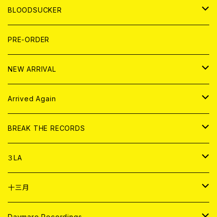
LP
7EP
T-shirt
WORLD
MAGAZINE
BLOODSUCKER
FLEXI
LP
HOOD
T-shirt
BOLLOCKS
写真集 (PHOTOBOOK)
CD
PRE-ORDER
10インチ
その他
HOOD
EL ZINE
アナログ
NEW ARRIVAL
その他
DOLL MAGAZINE (USED)
アパレル
CD
Arrived Again
書籍
アナログ
CD
BREAK THE RECORDS
DIGITAL CONTENTS
アナログ
CD
３LA
ANALOG
CD
十三月
アパレル
ANALOG
CD
Daymare Recordings