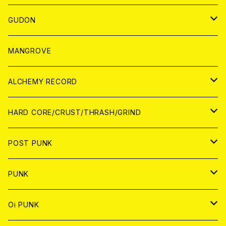
WORLD
JAPAN
GUDON
WORLD
アパレル
MANGROVE
PATCH
ALCHEMY RECORD
アナログ
CD
HARD CORE/CRUST/THRASH/GRIND
DIGITAL CONTENTS
ANALOG
JAPAN
POST PUNK
CD
WORLD
CD
PUNK
ANALOG
CD
JAPAN
ANALOG
JAPAN
Oi PUNK