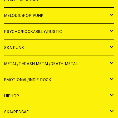
アナログ
WORLD
MELODIC/POP PUNK
CD
アナログ
JAPAN
PSYCHO/ROCKABILLY/RUSTIC
CD
CD
WORLD
JAPAN
SKA PUNK
ANALOG
CD
CD
WORLD
JAPAN
METAL/THRASH METAL/DEATH METAL
ANALOG
ANALOG
CD
CD
WORLD
JAPAN
EMOTIONAL/INDIE ROCK
ANALOG
ANALOG
CD
CD
WORLD
JAPAN
HIPHOP
ANALOG
ANALOG
ANALOG
CD
WORLD
JAPAN
SKA/REGGAE