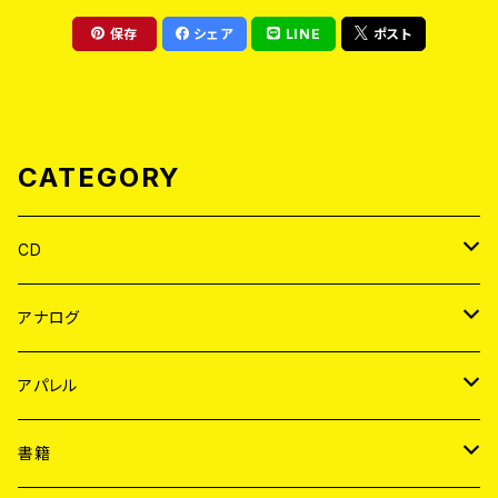
保存
シェア
LINE
ポスト
CATEGORY
CD
JAPAN
アナログ
WORLD
JAPAN
アパレル
７EP
WORLD
JAPAN
書籍