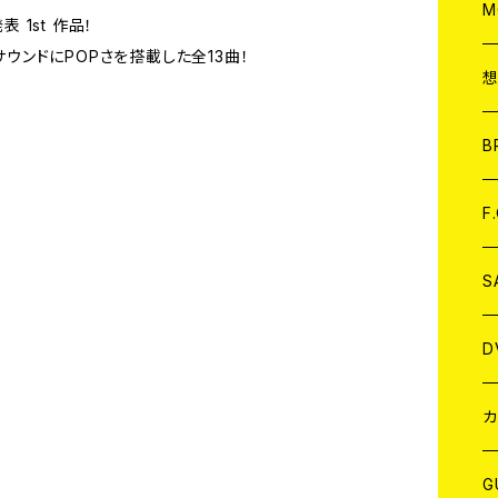
A
C
M
発表 1st 作品！
サウンドにPOPさを搭載した全13曲！
A
C
ア
B
A
C
F
A
C
S
A
ア
D
B
J
カ
W
J
G