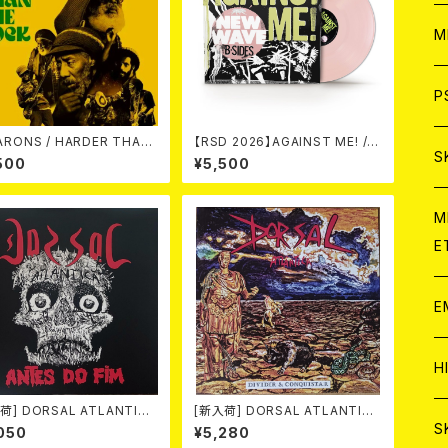
ア
W
M
C
ア
J
P
 / HARDER THAN
【RSD 2026】AGAINST ME! / N
C
C
W
J
S
THE ROCK LP
EW WAVE B-SIDES [RSD VIN
500
¥5,500
YL EP][Coloured Vinyl](12")
A
C
C
W
J
M
E
A
A
C
C
W
J
E
A
A
C
C
W
J
H
A
荷] DORSAL ATLANTICA
[新入荷] DORSAL ATLANTICA
A
A
C
TES DO FIM -40th anniv
/ DIVIDIR & CONQUISTAR (L
W
J
S
050
¥5,280
ry edition- (LP/LTD.100
P/LTD.200 BLACK VINYL)