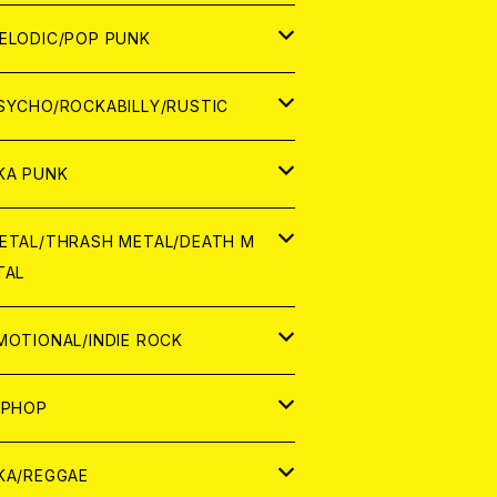
ナログ
ORLD
ELODIC/POP PUNK
D
ナログ
APAN
SYCHO/ROCKABILLY/RUSTIC
D
D
ORLD
APAN
KA PUNK
NALOG
D
D
ORLD
APAN
ETAL/THRASH METAL/DEATH M
TAL
NALOG
NALOG
D
D
ORLD
APAN
MOTIONAL/INDIE ROCK
NALOG
NALOG
D
D
ORLD
APAN
IPHOP
NALOG
NALOG
NALOG
D
ORLD
APAN
KA/REGGAE