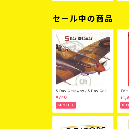
DIE
セール中の商品
5 Day Getaway / 5 Day Geta
The 
way (CDEP)
Bey
¥740
¥1,
50%OFF
50