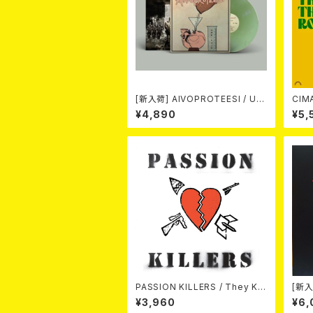
[新入荷] AIVOPROTEESI / UM
CIMARONS
PIKUJA (LP / LTD.100 DIE-HA
¥4,890
¥5,
RD COKE BOTTLE GREEN VI
NYL) (ITA / F.O.A.D.)
PASSION KILLERS / They Kill
[新入
Our Passion With Their Hate
/ AN
¥3,960
¥6,
And Wars LP
ersa