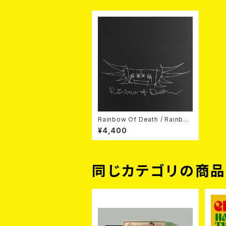
Rainbow Of Death / Rainbo
w Of Death (10”)
¥4,400
同じカテゴリの商