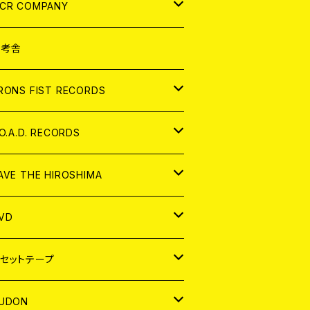
NALOG
D
CR COMPANY
NALOG
D
想考舎
パレル
RONS FIST RECORDS
NALOG
D
.O.A.D. RECORDS
NALOG
D
AVE THE HIROSHIMA
NALOG
パレル
VD
ADGE
APAN
セットテープ
ORLD
APAN
UDON