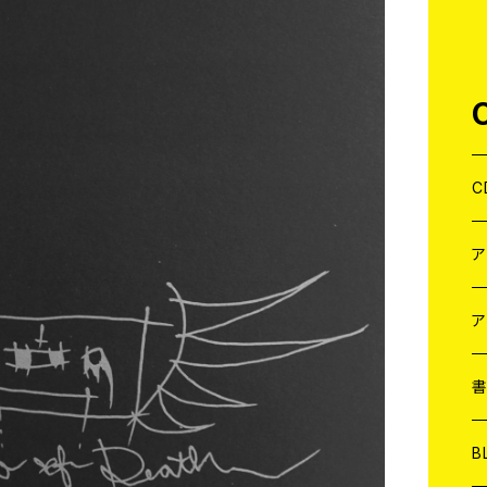
C
J
W
J
ア
７
W
J
L
7
T-
W
M
B