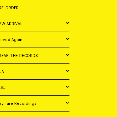
LEXI
P
OOD
shirt
OLLOCKS
真集 (PHOTOBOOK)
D
RE-ORDER
0インチ
の他
OOD
L ZINE
アナログ
EW ARRIVAL
の他
OLL MAGAZINE (USED)
パレル
D
rrived Again
書籍
アナログ
D
REAK THE RECORDS
IGITAL CONTENTS
アナログ
D
LA
NALOG
D
十三月
パレル
NALOG
D
aymare Recordings