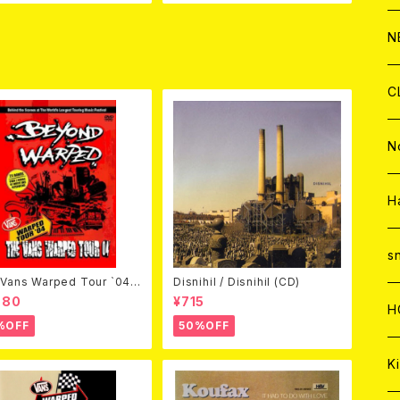
-HARD MARBLE VINYL)
C
A
C
C
W
J
N
A
A
C
C
W
J
C
A
A
C
C
W
J
N
A
A
C
C
W
J
H
A
A
C
C
W
s
Vans Warped Tour `04
Disnihil / Disnihil (CD)
ond Warped (国内盤DVD)
980
¥715
A
A
C
H
%OFF
50%OFF
A
Ki