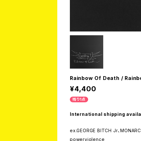
Rainbow Of Death / Rainb
¥4,400
残り1点
International shipping avail
ex.GEORGE BITCH Jr、MO
powerviolence