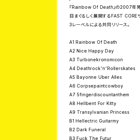
『Rainbow Of Death』の2007年
目まぐるしく展開するFAST CORE
3レーベルによる共同リリース。
A1 Rainbow Of Death
A2 Nice Happy Day
A3 Turbonekronomicon
A4 Deathrock'n'Rollerskates
A5 Bayonne Uber Alles
A6 Corpsepaintcowboy
A7 5fingerdiscountanthem
A8 Hellbent For Kitty
A9 Transylvanian Princess
B1 Hellectric Guitarmy
B2 Dark Funeral
B3 Fuck The Futur