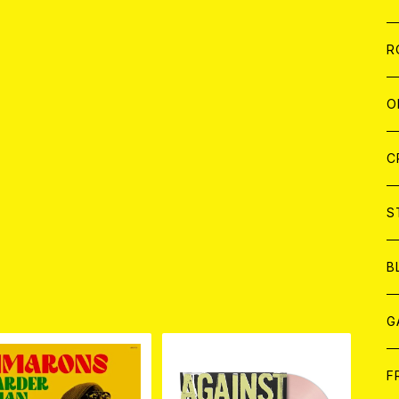
W
A
C
C
W
J
R
A
A
C
C
W
J
O
A
A
C
C
W
J
C
A
A
C
C
W
S
A
A
C
B
品
A
G
J
F