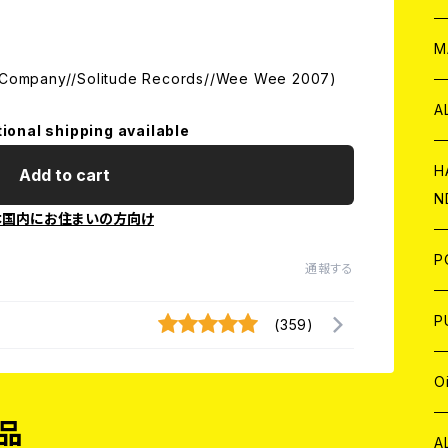
W
ア
M
e Company//Solitude Records//Wee Wee 2007)
P
A
tional shipping available
C
H
Add to cart
N
本国内にお住まいの方向け
D
A
J
P
通報する
C
W
C
P
(359)
A
C
J
A
J
O
品
C
A
W
J
C
W
J
A