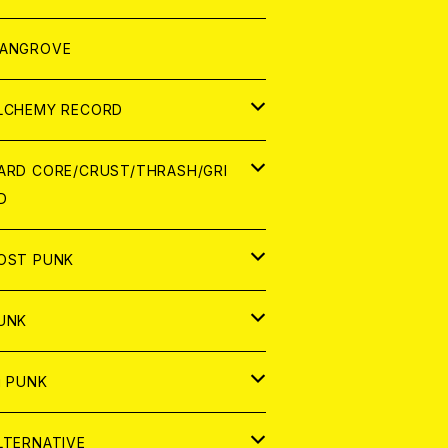
ORLD
パレル
ANGROVE
ATCH
LCHEMY RECORD
アナログ
D
ARD CORE/CRUST/THRASH/GRI
D
IGITAL CONTENTS
NALOG
APAN
OST PUNK
D
ORLD
D
UNK
NALOG
D
APAN
NALOG
APAN
i PUNK
ASSETTE TAPE
NALOG
ORLD
APAN
D
ORLD
APAN
LTERNATIVE