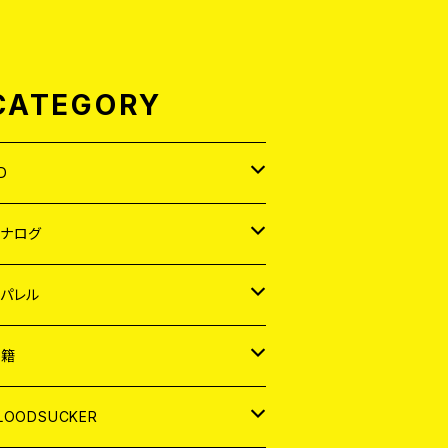
CATEGORY
D
APAN
アナログ
ORLD
APAN
パレル
EP
ORLD
APAN
書籍
P
EP
shirt
ORLD
AGAZINE
LOODSUCKER