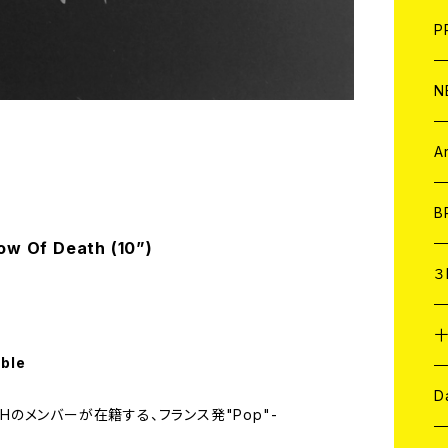
F
L
H
T-
B
写
C
P
1
そ
H
E
N
そ
D
ア
C
A
C
B
ow Of Death (10”)
D
C
３
A
C
able
ア
A
C
D
NARCHのメンバーが在籍する、フランス発"Pop"-