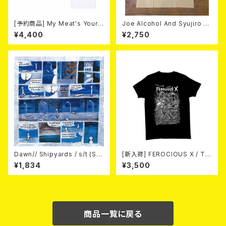
[予約商品] My Meat's Your
Joe Alcohol And Syujiro H
Poison -あんたにゃ毒でもオイ
ase / Strange Guitar Blues
¥4,400
¥2,750
ラにゃ薬- (White) 熊本地震 復
(NATURAL) T-shirt
興支援T-shirt 2026年8月末
～9月頭入荷！
Dawn// Shipyards / s/t (Spl
[新入荷] FEROCIOUS X / T S
it) LP＋CD
HIRT
¥1,834
¥3,500
商品一覧に戻る