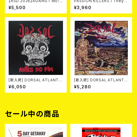
【RSD 2026】AGAINST ME! /
PASSION KILLERS / They K
NEW WAVE B-SIDES [RSD V
ill Our Passion With Their
¥5,500
¥3,960
INYL EP][Coloured Vinyl](1
Hate And Wars LP
2")
[新入荷] DORSAL ATLANTIC
[新入荷] DORSAL ATLANTIC
A / ANTES DO FIM -40th an
A / DIVIDIR & CONQUISTAR
¥6,050
¥5,280
niversary edition- (LP/LTD.
(LP/LTD.200 BLACK VINYL)
100 DIE-HARD MARBLE VIN
YL)
セール中の商品