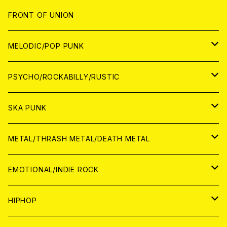
JAPAN
FRONT OF UNION
アナログ
WORLD
MELODIC/POP PUNK
CD
アナログ
JAPAN
PSYCHO/ROCKABILLY/RUSTIC
CD
CD
WORLD
JAPAN
SKA PUNK
ANALOG
CD
CD
WORLD
JAPAN
METAL/THRASH METAL/DEATH METAL
ANALOG
ANALOG
CD
CD
WORLD
JAPAN
EMOTIONAL/INDIE ROCK
ANALOG
ANALOG
CD
CD
WORLD
JAPAN
HIPHOP