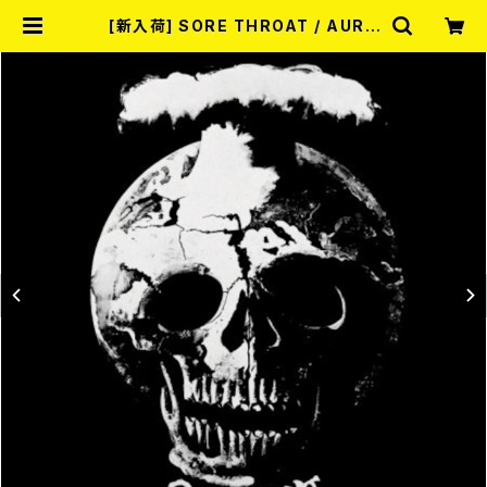
[新入荷] SORE THROAT / AURA
L BUTCHERY (LTD.100 DIE-HA
RD CRYSTAL CLEAR VINYL LP)
| RECORD SHOP MISERY