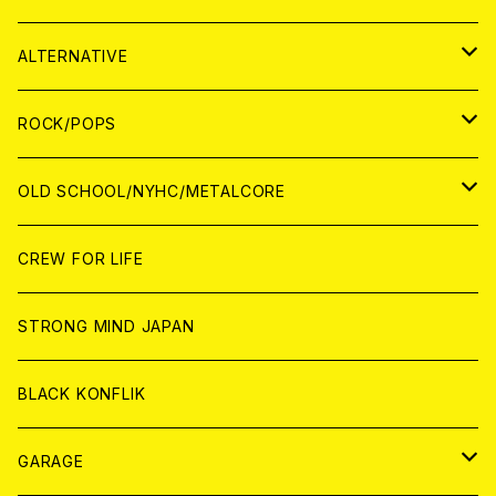
CASSETTE TAPE
ANALOG
WORLD
JAPAN
CD
WORLD
JAPAN
ALTERNATIVE
WORLD
ANALOG
CD
CD
WOLRD
JAPAN
ROCK/POPS
ANALOG
ANALOG
CD
CD
WORLD
JAPAN
OLD SCHOOL/NYHC/METALCORE
ANALOG
ANALOG
CD
CD
WORLD
JAPAN
CREW FOR LIFE
ANALOG
ANALOG
CD
CD
WORLD
STRONG MIND JAPAN
ANALOG
ANALOG
CD
BLACK KONFLIK
ANALOG
GARAGE