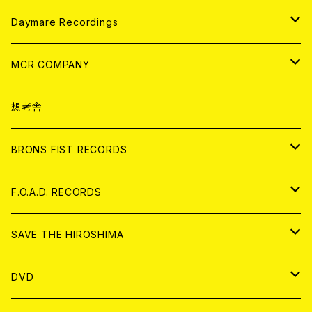
アパレル
ANALOG
CD
Daymare Recordings
ANALOG
CD
MCR COMPANY
ANALOG
CD
想考舎
アパレル
BRONS FIST RECORDS
ANALOG
CD
F.O.A.D. RECORDS
ANALOG
CD
SAVE THE HIROSHIMA
ANALOG
アパレル
DVD