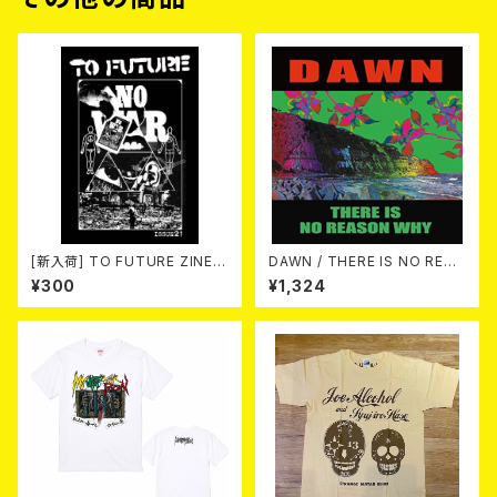
[新入荷] TO FUTURE ZINE 2
DAWN / THERE IS NO REAS
026 issue 21 -NO WAR! NO
ON WHY 10"+DL-CODE
¥300
¥1,324
HATE!- (ZINE)