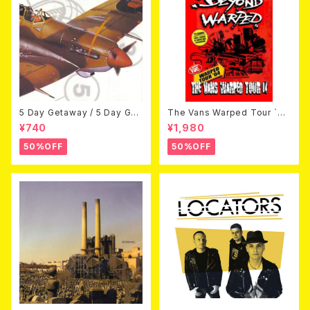
5 Day Getaway / 5 Day Get
The Vans Warped Tour `04
away (CDEP)
Beyond Warped (国内盤DV
¥740
¥1,980
D)
50%OFF
50%OFF