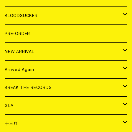
LP
7EP
T-shirt
WORLD
MAGAZINE
BLOODSUCKER
FLEXI
LP
HOOD
T-shirt
BOLLOCKS
写真集 (PHOTOBOOK)
CD
PRE-ORDER
10インチ
その他
HOOD
EL ZINE
アナログ
NEW ARRIVAL
その他
DOLL MAGAZINE (USED)
アパレル
CD
Arrived Again
書籍
アナログ
CD
BREAK THE RECORDS
DIGITAL CONTENTS
アナログ
CD
３LA
ANALOG
CD
十三月