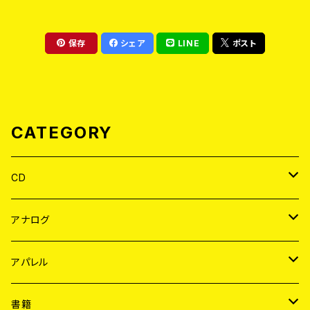
保存
シェア
LINE
ポスト
CATEGORY
CD
JAPAN
アナログ
WORLD
JAPAN
アパレル
７EP
WORLD
JAPAN
書籍