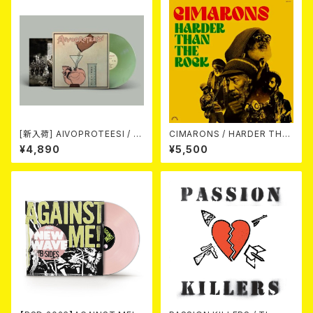
[新入荷] AIVOPROTEESI / U
CIMARONS / HARDER THA
MPIKUJA (LP / LTD.100 DIE
N THE ROCK LP
¥4,890
¥5,500
-HARD COKE BOTTLE GRE
EN VINYL) (ITA / F.O.A.D.)