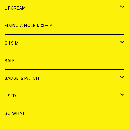
CD
WORLD
JAPAN
LIPCREAM
ANALOG
CD
CD
WORLD
CD
FIXING A HOLE レコード
ANALOG
ANALOG
CD
アナログ
G.I.S.M
ANALOG
DVD
CD
SALE
T-shirt & WEAR
ANALOG
BADGE & PATCH
T-SHIRT & WEAR
BADGE
USED
DVD
PATCH
書籍
SO WHAT