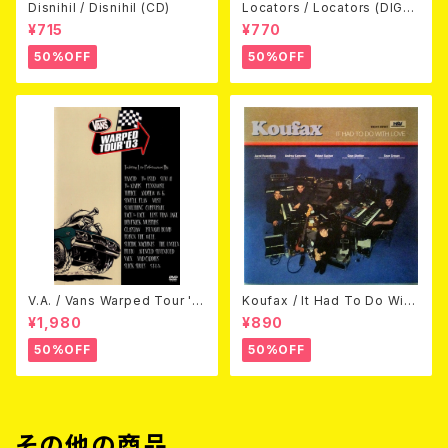
Disnihil / Disnihil (CD)
Locators / Locators (DIGPA
CK CD)
¥715
¥770
50%OFF
50%OFF
V.A. / Vans Warped Tour '0
Koufax / It Had To Do With
3 (DVD)
Love (CD)
¥1,980
¥890
50%OFF
50%OFF
その他の商品