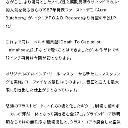
ながらも、より混沌としたノイズ性と腐敗臭漂うサウンドでカルト
的人気を誇る彼らの1987年発表ファースト・デモ 『Aural
Butchery』 が、イタリアF.O.A.D. Recordsより待望の単独LP
化！
これまで同レーベルの編集盤『Death To Capitalist
Halmahsaw』2LPなどで聴くことはできましたが、本作単体での
12インチ再発は今回が初となります。
オリジナルの1/4インチ・リール・マスターから新たにリマスタリン
グを実施。ローファイな凶暴性はそのままに、音圧と迫力を最大
限に引き出した仕上がりとなっています。
怒涛のブラストビート、ノイズの塊と化したギター、崩壊寸前のボ
ーカルが渾然一体となって突き進む全27曲。グラインドコア黎明
期ならではの無秩序な破壊衝動と、クラストコアの腐食した空気