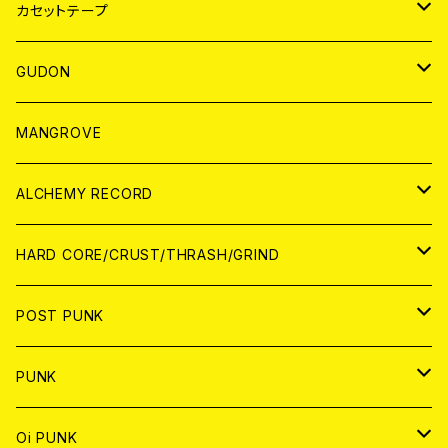
BADGE
JAPAN
カセットテープ
WORLD
JAPAN
GUDON
WORLD
アパレル
MANGROVE
PATCH
ALCHEMY RECORD
アナログ
CD
HARD CORE/CRUST/THRASH/GRIND
DIGITAL CONTENTS
ANALOG
JAPAN
POST PUNK
CD
WORLD
CD
PUNK
ANALOG
CD
JAPAN
ANALOG
JAPAN
Oi PUNK