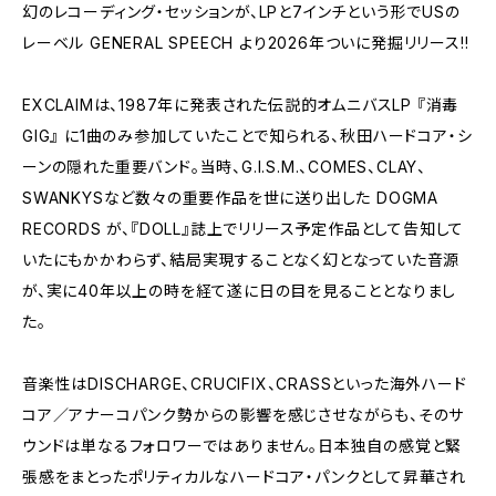
幻のレコーディング・セッションが、LPと7インチという形でUSの
レーベル GENERAL SPEECH より2026年ついに発掘リリース!!
EXCLAIMは、1987年に発表された伝説的オムニバスLP 『消毒
GIG』 に1曲のみ参加していたことで知られる、秋田ハードコア・シ
ーンの隠れた重要バンド。当時、G.I.S.M.、COMES、CLAY、
SWANKYSなど数々の重要作品を世に送り出した DOGMA
RECORDS が、『DOLL』誌上でリリース予定作品として告知して
いたにもかかわらず、結局実現することなく幻となっていた音源
が、実に40年以上の時を経て遂に日の目を見ることとなりまし
た。
音楽性はDISCHARGE、CRUCIFIX、CRASSといった海外ハード
コア／アナーコパンク勢からの影響を感じさせながらも、そのサ
ウンドは単なるフォロワーではありません。日本独自の感覚と緊
張感をまとったポリティカルなハードコア・パンクとして昇華され