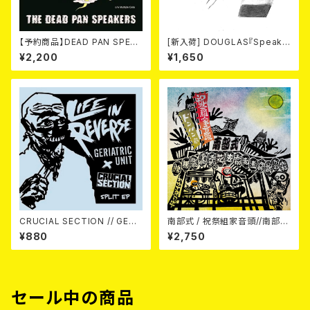
【予約商品】DEAD PAN SPEAK
[新入荷] DOUGLAS『Speak
ERS / New Life (7") 【7月8
Out Face』 (7"EP)
¥2,200
¥1,650
日発売】
CRUCIAL SECTION // GERI
南部式 / 祝祭組家音頭//南部式
ATRIC UNIT / Life In Rever
ドンパン節 7EP
¥880
¥2,750
se (split) 7EP
セール中の商品