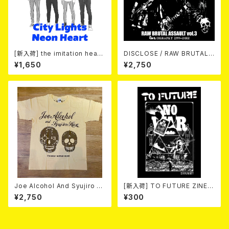
[新入荷] the imitation heart
DISCLOSE / RAW BRUTAL
s / City Lights Neon Heart
ASSAULT Vol.3 : DISCOGR
¥1,650
¥2,750
(7"EP)
APHY 1999-2002 (2xCD)
Joe Alcohol And Syujiro H
[新入荷] TO FUTURE ZINE 2
ase / Strange Guitar Blues
026 issue 21 -NO WAR! NO
¥2,750
¥300
(NATURAL) T-shirt
HATE!- (ZINE)