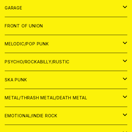
ANALOG
GARAGE
JAPAN
FRONT OF UNION
アナログ
WORLD
MELODIC/POP PUNK
CD
アナログ
JAPAN
PSYCHO/ROCKABILLY/RUSTIC
CD
CD
WORLD
JAPAN
SKA PUNK
ANALOG
CD
CD
WORLD
JAPAN
METAL/THRASH METAL/DEATH METAL
ANALOG
ANALOG
CD
CD
WORLD
JAPAN
EMOTIONAL/INDIE ROCK
ANALOG
ANALOG