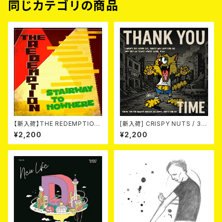
同じカテゴリの商品
【新入荷】THE REDEMPTION
[新入荷] CRISPY NUTS / 30t
/ STAIRWAY TO NOWHERE/
h Anniversary Vol.1 (7"EP)
¥2,200
¥2,200
RED ROSE (7")