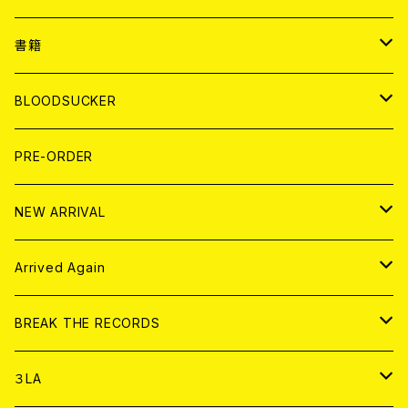
７EP
WORLD
JAPAN
書籍
LP
7EP
T-shirt
WORLD
MAGAZINE
BLOODSUCKER
FLEXI
LP
HOOD
T-shirt
BOLLOCKS
写真集 (PHOTOBOOK)
CD
PRE-ORDER
10インチ
その他
HOOD
EL ZINE
アナログ
NEW ARRIVAL
その他
DOLL MAGAZINE (USED)
アパレル
CD
Arrived Again
書籍
アナログ
CD
BREAK THE RECORDS
DIGITAL CONTENTS
アナログ
CD
３LA