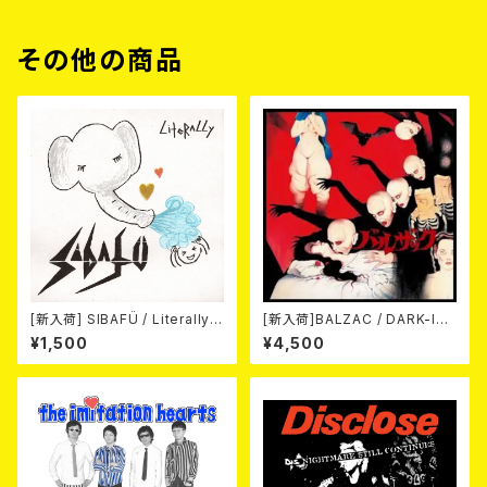
その他の商品
[新入荷] SIBAFÜ / Literally
[新入荷]BALZAC / DARK-IS
(7"EP)
M -20th Anniversary Comp
¥1,500
¥4,500
ilation- (2CD)