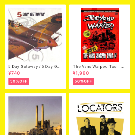
5 Day Getaway / 5 Day Get
The Vans Warped Tour `04
away (CDEP)
Beyond Warped (国内盤DV
¥740
¥1,980
D)
50%OFF
50%OFF