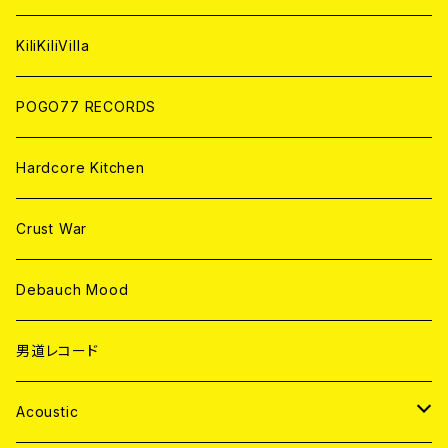
ANALOG
KiliKiliVilla
POGO77 RECORDS
Hardcore Kitchen
Crust War
Debauch Mood
男道レコード
Acoustic