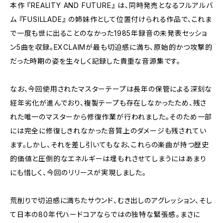
本作 『REALITY AND FUTURE』 は、同時発売となるフルアルバ
ム 『FUSILLADE』 の姉妹作として位置付けられる作品で、これま
で一度も世に出ることのなかった1985年録音の未発表セッショ
ン5曲を収録。EXCLAIMが最も切迫感に満ち、原始的かつ攻撃的
だった時期の姿を生々しく記録した貴重な音源集です。
なお、今回使用されたマスターテープは長年の保管による深刻な
経年劣化が進んでおり、複製テープも存在しなかったため、残さ
れた唯一のマスターから修復作業が行われました。そのため一部
には完全に修復しきれなかった音質上のダメージも残されてい
ます。しかし、それを差し引いてもなお、これらの楽曲が持つ歴史
的価値と圧倒的なエネルギーは埋もれさせてしまうにはあまり
にも惜しく、今回のリリースが実現しました。
荒削りで切迫感に満ちたサウンド、むき出しのアグレッション、そし
て日本の80年代ハードコアならではの独特な緊張感――。まさに