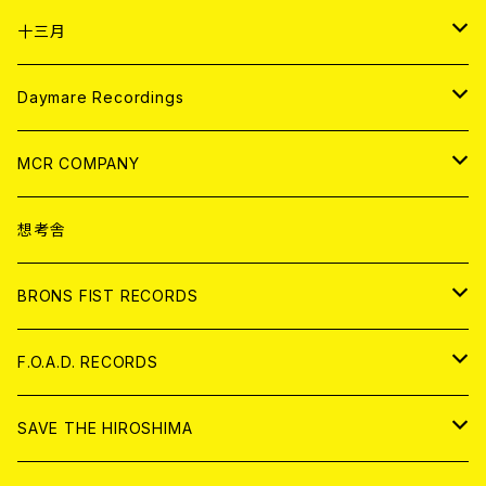
ANALOG
CD
十三月
アパレル
ANALOG
CD
Daymare Recordings
ANALOG
CD
MCR COMPANY
ANALOG
CD
想考舎
アパレル
BRONS FIST RECORDS
ANALOG
CD
F.O.A.D. RECORDS
ANALOG
CD
SAVE THE HIROSHIMA