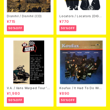
Disnihil / Disnihil (CD)
Locators / Locators (DIGPA
CK CD)
¥715
¥770
50%OFF
50%OFF
V.A. / Vans Warped Tour '0
Koufax / It Had To Do With
3 (DVD)
Love (CD)
¥1,980
¥890
50%OFF
50%OFF