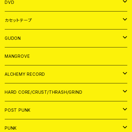
ANALOG
アパレル
DVD
BADGE
JAPAN
カセットテープ
WORLD
JAPAN
GUDON
WORLD
アパレル
MANGROVE
PATCH
ALCHEMY RECORD
アナログ
CD
HARD CORE/CRUST/THRASH/GRIND
DIGITAL CONTENTS
ANALOG
JAPAN
POST PUNK
CD
WORLD
CD
PUNK