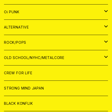
ANALOG
CD
JAPAN
ANALOG
JAPAN
Oi PUNK
CASSETTE TAPE
ANALOG
WORLD
JAPAN
CD
WORLD
JAPAN
ALTERNATIVE
WORLD
ANALOG
CD
CD
WOLRD
JAPAN
ROCK/POPS
ANALOG
ANALOG
CD
CD
WORLD
JAPAN
OLD SCHOOL/NYHC/METALCORE
ANALOG
ANALOG
CD
CD
WORLD
JAPAN
CREW FOR LIFE
ANALOG
ANALOG
CD
CD
WORLD
STRONG MIND JAPAN
ANALOG
ANALOG
CD
BLACK KONFLIK