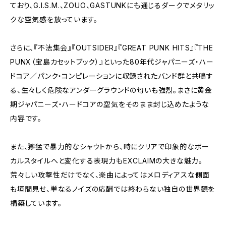
ており、G.I.S.M.、ZOUO、GASTUNKにも通じるダークでメタリッ
クな空気感を放っています。
さらに、『不法集会』『OUTSIDER』『GREAT PUNK HITS』『THE
PUNX（宝島カセットブック）』といった80年代ジャパニーズ・ハー
ドコア／パンク・コンピレーションに収録されたバンド群と共鳴す
る、生々しく危険なアンダーグラウンドの匂いも強烈。まさに黄金
期ジャパニーズ・ハードコアの空気をそのまま封じ込めたような
内容です。
また、獰猛で暴力的なシャウトから、時にクリアで印象的なボー
カルスタイルへと変化する表現力もEXCLAIMの大きな魅力。
荒々しい攻撃性だけでなく、楽曲によってはメロディアスな側面
も垣間見せ、単なるノイズの応酬では終わらない独自の世界観を
構築しています。