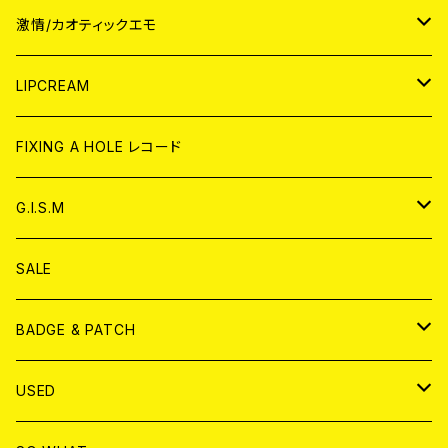
JAPAN
激情/カオティックエモ
CD
WORLD
JAPAN
LIPCREAM
ANALOG
CD
CD
WORLD
CD
FIXING A HOLE レコード
ANALOG
ANALOG
CD
アナログ
G.I.S.M
ANALOG
DVD
CD
SALE
T-shirt & WEAR
ANALOG
BADGE & PATCH
T-SHIRT & WEAR
BADGE
USED