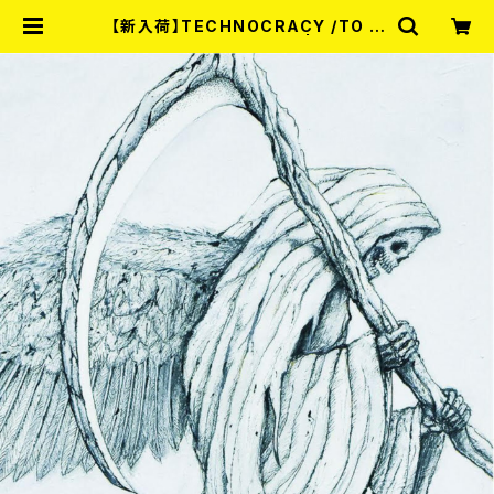
【新入荷】TECHNOCRACY /TO H
ELL/THE END (7"EP) | RECOR
D SHOP MISERY