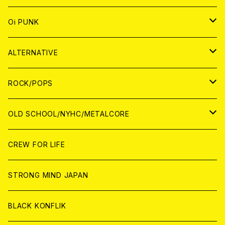
ANALOG
CD
JAPAN
ANALOG
JAPAN
Oi PUNK
CASSETTE TAPE
ANALOG
WORLD
JAPAN
CD
WORLD
JAPAN
ALTERNATIVE
WORLD
ANALOG
CD
CD
WOLRD
JAPAN
ROCK/POPS
ANALOG
ANALOG
CD
CD
WORLD
JAPAN
OLD SCHOOL/NYHC/METALCORE
ANALOG
ANALOG
CD
CD
WORLD
JAPAN
CREW FOR LIFE
ANALOG
ANALOG
CD
CD
WORLD
STRONG MIND JAPAN
ANALOG
ANALOG
CD
BLACK KONFLIK