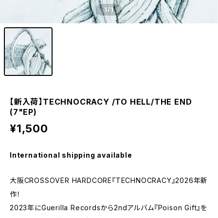
1
/1
【新入荷】TECHNOCRACY /TO HELL/THE END
(7"EP)
¥1,500
International shipping available
大阪CROSSOVER HARDCORE『TECHNOCRACY』2026年新
作！
2023年にGuerilla Recordsから2ndアルバム『Poison Gift』を