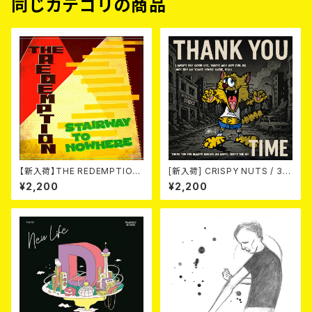
同じカテゴリの商品
【新入荷】THE REDEMPTION
[新入荷] CRISPY NUTS / 30t
/ STAIRWAY TO NOWHERE/
h Anniversary Vol.1 (7"EP)
¥2,200
¥2,200
RED ROSE (7")