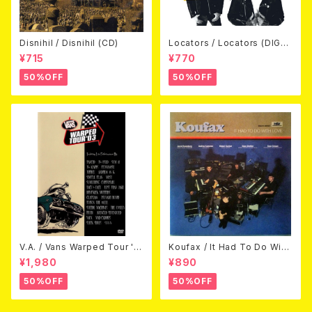
Disnihil / Disnihil (CD)
Locators / Locators (DIGPA
CK CD)
¥715
¥770
50%OFF
50%OFF
V.A. / Vans Warped Tour '0
Koufax / It Had To Do With
3 (DVD)
Love (CD)
¥1,980
¥890
50%OFF
50%OFF