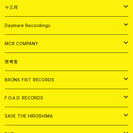
ANALOG
CD
十三月
アパレル
ANALOG
CD
Daymare Recordings
ANALOG
CD
MCR COMPANY
ANALOG
CD
想考舎
アパレル
BRONS FIST RECORDS
ANALOG
CD
F.O.A.D. RECORDS
ANALOG
CD
SAVE THE HIROSHIMA