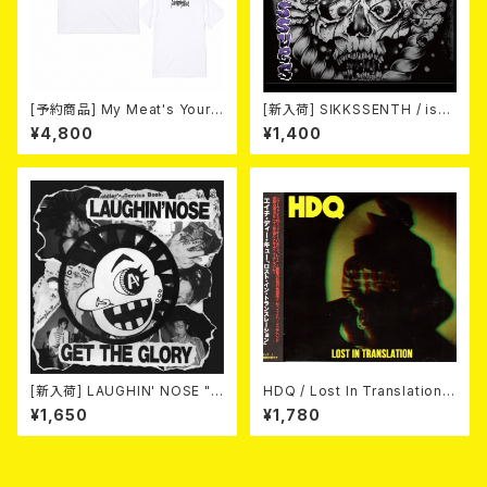
[予約商品] My Meat's Your
[新入荷] SIKKSSENTH / issu
Poison -あんたにゃ毒でもオイ
es (CD-R)
¥4,800
¥1,400
ラにゃ薬- (WHITE) 熊本地震
復興支援T-shirt (XXL & XXX
L) 2026年8月末～9月頭発売
予定！
[新入荷] LAUGHIN' NOSE "G
HDQ / Lost In Translation
ET THE GLORY" (CD)
CD
¥1,650
¥1,780