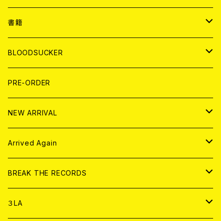
７EP
WORLD
JAPAN
書籍
LP
7EP
T-shirt
WORLD
MAGAZINE
BLOODSUCKER
FLEXI
LP
HOOD
T-shirt
BOLLOCKS
写真集 (PHOTOBOOK)
CD
PRE-ORDER
10インチ
その他
HOOD
EL ZINE
アナログ
NEW ARRIVAL
その他
DOLL MAGAZINE (USED)
アパレル
CD
Arrived Again
書籍
アナログ
CD
BREAK THE RECORDS
DIGITAL CONTENTS
アナログ
CD
３LA