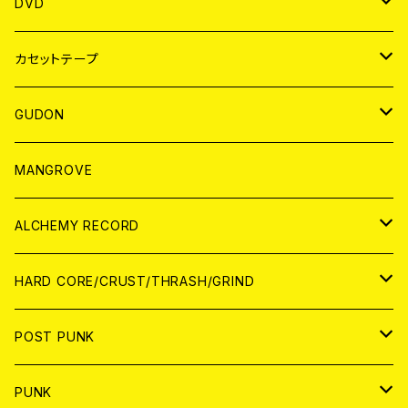
ANALOG
アパレル
DVD
BADGE
JAPAN
カセットテープ
WORLD
JAPAN
GUDON
WORLD
アパレル
MANGROVE
PATCH
ALCHEMY RECORD
アナログ
CD
HARD CORE/CRUST/THRASH/GRIND
DIGITAL CONTENTS
ANALOG
JAPAN
POST PUNK
CD
WORLD
CD
PUNK