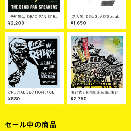
【予約商品】DEAD PAN SPEAK
[新入荷] DOUGLAS『Speak
ERS / New Life (7") 【7月8
Out Face』 (7"EP)
¥2,200
¥1,650
日発売】
CRUCIAL SECTION // GERI
南部式 / 祝祭組家音頭//南部式
ATRIC UNIT / Life In Rever
ドンパン節 7EP
¥880
¥2,750
se (split) 7EP
セール中の商品