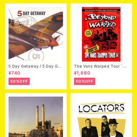
5 Day Getaway / 5 Day Get
The Vans Warped Tour `04
away (CDEP)
Beyond Warped (国内盤DV
¥740
¥1,980
D)
50%OFF
50%OFF