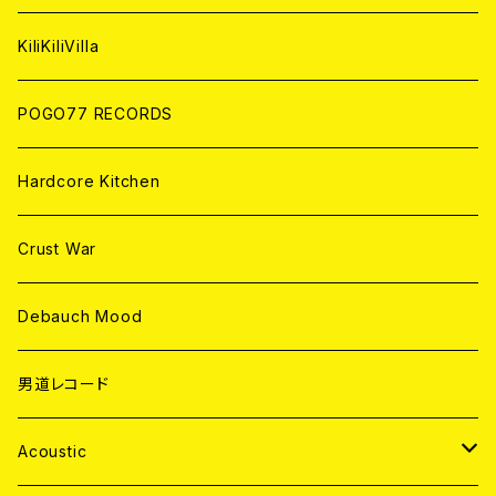
ANALOG
KiliKiliVilla
POGO77 RECORDS
Hardcore Kitchen
Crust War
Debauch Mood
男道レコード
Acoustic