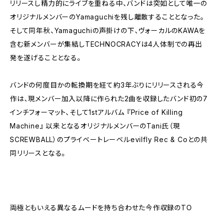
リリースし精力的にライブを重ねる中、バンドは突如として唯一の
オリジナルメンバーのYamaguchiを残し離散することとなった。
そして同年秋、Yamaguchiの声掛けの下、ヴォーカルのKAWAを
含む新メンバーが集結しTECHNOCRACYは4人体制での再出
発を遂げることとなる。
バンドの何度目かの転換期を経て約3年ぶりにリリースされる今
作は、現メンバー加入以降に作られた2曲を収録したバンド初の7
インチフォーマット、そして1stアルバム 『Price of Killing
Machine』 以来となるオリジナルメンバーのTani氏（現
SCREWBALL）のプライベートレーベルevilfly Rec & Coとの共
同リリースとなる。
両極ともいえる異なるムードを持ち合わせた今作収録のTO