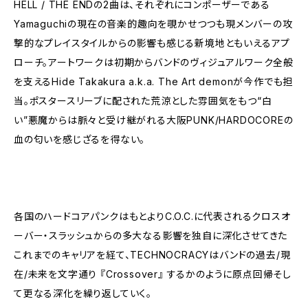
HELL / THE ENDの2曲は、それぞれにコンポーザーである
Yamaguchiの現在の音楽的趣向を覗かせつつも現メンバーの攻
撃的なプレイスタイルからの影響も感じる新境地ともいえるアプ
ローチ。アートワークは初期からバンドのヴィジュアルワーク全般
を支えるHide Takakura a.k.a. The Art demonが今作でも担
当。ポスタースリーブに配された荒涼とした雰囲気をもつ“白
い”悪魔からは脈々と受け継がれる大阪PUNK/HARDOCOREの
血の匂いを感じざるを得ない。
各国のハードコアパンクはもとよりC.O.C.に代表されるクロスオ
ーバー・スラッシュからの多大なる影響を独自に深化させてきた
これまでのキャリアを経て、TECHNOCRACYはバンドの過去/現
在/未来を文字通り 『Crossover』 するかのように原点回帰そし
て更なる深化を繰り返していく。