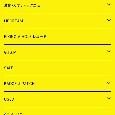
JAPAN
激情/カオティックエモ
CD
WORLD
JAPAN
LIPCREAM
ANALOG
CD
CD
WORLD
CD
FIXING A HOLE レコード
ANALOG
ANALOG
CD
アナログ
G.I.S.M
ANALOG
DVD
CD
SALE
T-shirt & WEAR
ANALOG
BADGE & PATCH
T-SHIRT & WEAR
BADGE
USED
DVD
PATCH
書籍
SO WHAT