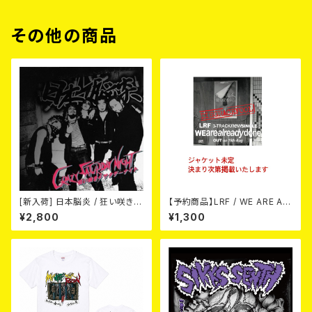
その他の商品
[新入荷] 日本脳炎 / 狂い咲きサ
【予約商品】LRF / WE ARE AL
タデーナイト(CD)
READY DONE (CD) 【8月15日
¥2,800
¥1,300
発売】