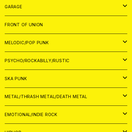
ANALOG
GARAGE
JAPAN
FRONT OF UNION
アナログ
WORLD
MELODIC/POP PUNK
CD
アナログ
JAPAN
PSYCHO/ROCKABILLY/RUSTIC
CD
CD
WORLD
JAPAN
SKA PUNK
ANALOG
CD
CD
WORLD
JAPAN
METAL/THRASH METAL/DEATH METAL
ANALOG
ANALOG
CD
CD
WORLD
JAPAN
EMOTIONAL/INDIE ROCK
ANALOG
ANALOG
CD
CD