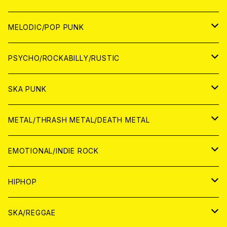
アナログ
WORLD
MELODIC/POP PUNK
CD
アナログ
JAPAN
PSYCHO/ROCKABILLY/RUSTIC
CD
CD
WORLD
JAPAN
SKA PUNK
ANALOG
CD
CD
WORLD
JAPAN
METAL/THRASH METAL/DEATH METAL
ANALOG
ANALOG
CD
CD
WORLD
JAPAN
EMOTIONAL/INDIE ROCK
ANALOG
ANALOG
CD
CD
WORLD
JAPAN
HIPHOP
ANALOG
ANALOG
ANALOG
CD
WORLD
JAPAN
SKA/REGGAE