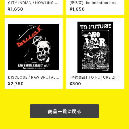
CITY INDIAN / HOWLING O
[新入荷] the imitation heart
N FIRE (CD)
s / City Lights Neon Heart
¥1,650
¥1,650
(7"EP)
DISCLOSE / RAW BRUTAL
[予約商品] TO FUTURE ZINE
ASSAULT Vol.1 : DISCOGRA
2026 issue 21 -NO WAR! N
¥2,750
¥300
PHY 1992-1994 (2CD)
O HATE!- (ZINE) 2026年8月
6日発売！
商品一覧に戻る