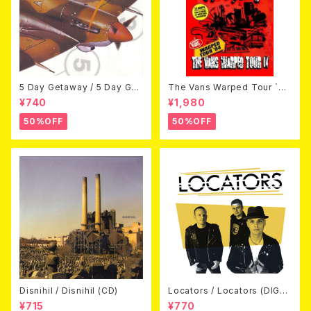
5 Day Getaway / 5 Day Get
The Vans Warped Tour `04
away (CDEP)
Beyond Warped (国内盤DV
¥740
¥1,980
D)
50%OFF
50%OFF
Disnihil / Disnihil (CD)
Locators / Locators (DIGPA
CK CD)
¥715
¥770