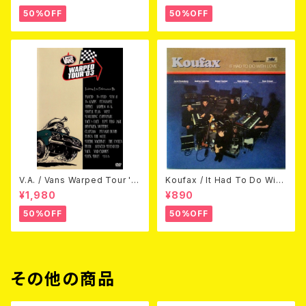
50%OFF
50%OFF
V.A. / Vans Warped Tour '0
Koufax / It Had To Do With
3 (DVD)
Love (CD)
¥1,980
¥890
50%OFF
50%OFF
その他の商品