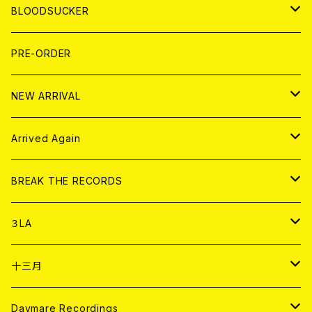
LP
7EP
T-shirt
WORLD
MAGAZINE
BLOODSUCKER
FLEXI
LP
HOOD
T-shirt
BOLLOCKS
写真集 (PHOTOBOOK)
CD
PRE-ORDER
10インチ
その他
HOOD
EL ZINE
アナログ
NEW ARRIVAL
その他
DOLL MAGAZINE (USED)
アパレル
CD
Arrived Again
書籍
アナログ
CD
BREAK THE RECORDS
DIGITAL CONTENTS
アナログ
CD
３LA
ANALOG
CD
十三月
アパレル
ANALOG
CD
Daymare Recordings