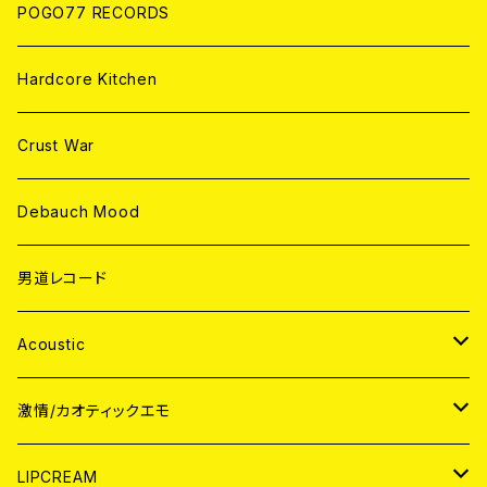
POGO77 RECORDS
Hardcore Kitchen
Crust War
Debauch Mood
男道レコード
Acoustic
JAPAN
激情/カオティックエモ
CD
WORLD
JAPAN
LIPCREAM