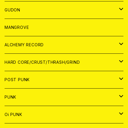
WORLD
JAPAN
GUDON
WORLD
アパレル
MANGROVE
PATCH
ALCHEMY RECORD
アナログ
CD
HARD CORE/CRUST/THRASH/GRIND
DIGITAL CONTENTS
ANALOG
JAPAN
POST PUNK
CD
WORLD
CD
PUNK
ANALOG
CD
JAPAN
ANALOG
JAPAN
Oi PUNK