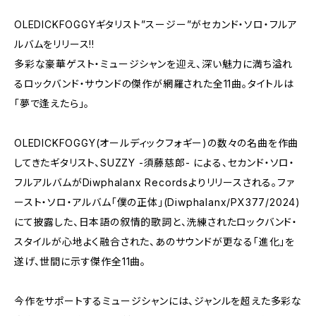
OLEDICKFOGGYギタリスト”スージー”がセカンド・ソロ・フルア
ルバムをリリース!!
多彩な豪華ゲスト・ミュージシャンを迎え、深い魅力に満ち溢れ
るロックバンド・サウンドの傑作が網羅された全11曲。タイトルは
「夢で逢えたら」。
OLEDICKFOGGY(オールディックフォギー)の数々の名曲を作曲
してきたギタリスト、SUZZY -須藤慈郎- による、セカンド・ソロ・
フルアルバムがDiwphalanx Recordsよりリリースされる。ファ
ースト・ソロ・アルバム「僕の正体」(Diwphalanx/PX377/2024)
にて披露した、日本語の叙情的歌詞と、洗練されたロックバンド・
スタイルが心地よく融合された、あのサウンドが更なる「進化」を
遂げ、世間に示す傑作全11曲。
今作をサポートするミュージシャンには、ジャンルを超えた多彩な