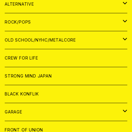
CASSETTE TAPE
ANALOG
WORLD
JAPAN
CD
WORLD
JAPAN
ALTERNATIVE
WORLD
ANALOG
CD
CD
WOLRD
JAPAN
ROCK/POPS
ANALOG
ANALOG
CD
CD
WORLD
JAPAN
OLD SCHOOL/NYHC/METALCORE
ANALOG
ANALOG
CD
CD
WORLD
JAPAN
CREW FOR LIFE
ANALOG
ANALOG
CD
CD
WORLD
STRONG MIND JAPAN
ANALOG
ANALOG
CD
BLACK KONFLIK
ANALOG
GARAGE
JAPAN
FRONT OF UNION