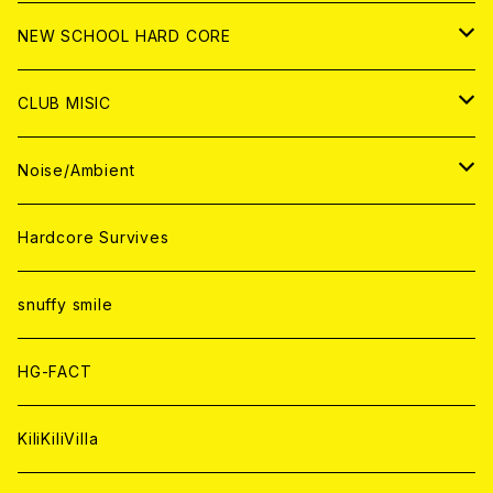
CD
ANALOG
CD
CD
WORLD
JAPAN
NEW SCHOOL HARD CORE
ANALOG
ANALOG
CD
CD
WORLD
JAPAN
CLUB MISIC
ANALOG
ANALOG
CD
CD
WORLD
JAPAN
Noise/Ambient
ANALOG
ANALOG
CD
CD
WORLD
JAPAN
Hardcore Survives
ANALOG
ANALOG
CD
CD
WORLD
snuffy smile
ANALOG
ANALOG
CD
HG-FACT
ANALOG
KiliKiliVilla