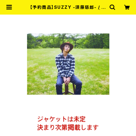
【予約商品】SUZZY -須藤慈郎- / 夢
で逢えたら (CD) 【9月9日発売】 | R
ECORD SHOP MISERY