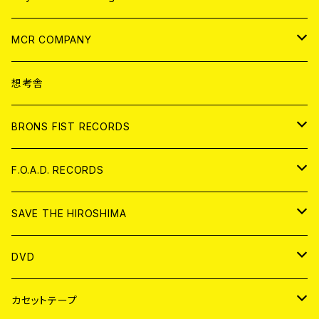
ANALOG
CD
MCR COMPANY
ANALOG
CD
想考舎
アパレル
BRONS FIST RECORDS
ANALOG
CD
F.O.A.D. RECORDS
ANALOG
CD
SAVE THE HIROSHIMA
ANALOG
アパレル
DVD
BADGE
JAPAN
カセットテープ