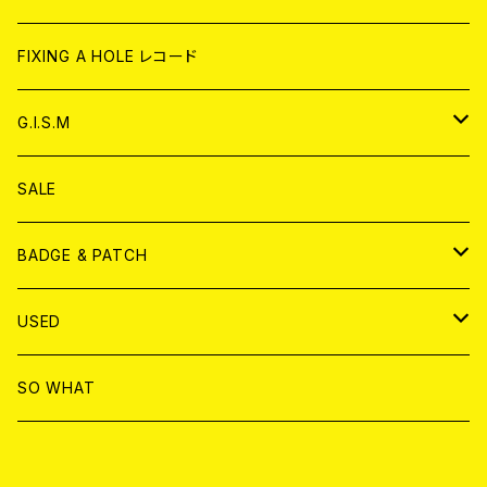
ANALOG
CD
CD
WORLD
CD
FIXING A HOLE レコード
ANALOG
ANALOG
CD
アナログ
G.I.S.M
ANALOG
DVD
CD
SALE
T-shirt & WEAR
ANALOG
BADGE & PATCH
T-SHIRT & WEAR
BADGE
USED
DVD
PATCH
書籍
SO WHAT
カセットテープ
CD