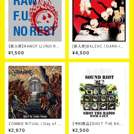
【新入荷】RAW//F.U.//NO RES
[新入荷]BALZAC / DARK-IS
T / 3way split EP ハード ラッ
M -20th Anniversary Comp
¥1,500
¥4,500
ク ダンス (CD)
ilation- (2CD)
ZOMBIE RITUAL / Day of th
【予約商品】SHOT THE RADI
e Zombie Demons
O WITH A GUN / SOUND RI
¥2,970
¥2,500
OT (CD)【8月８日発売】