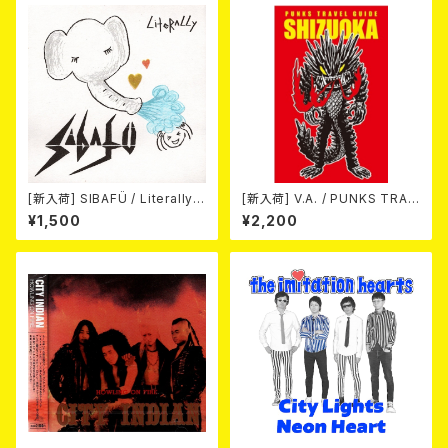
[新入荷] SIBAFÜ / Literally
[新入荷] V.A. / PUNKS TRAV
(7"EP)
EL GUIDE SHIZUOKA (カセッ
¥1,500
¥2,200
ト)