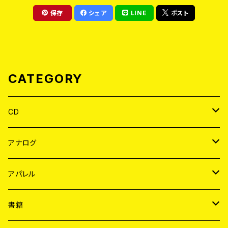
保存
シェア
LINE
ポスト
CATEGORY
CD
JAPAN
アナログ
WORLD
JAPAN
アパレル
７EP
WORLD
JAPAN
書籍