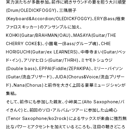
実力派たちが多数参加。前作に続きサウンドの要を担う大川順堂
(Drum/OLEDICKFOGGY)、三隅朋子
(Keyboard&Accordion/OLEDICKFOGGY)、ERY(Bass/極東
ファロスキッカー)のアンサンブルに加え、
KOHKI(Guitar/BRAHMAN/OAU)、MASAYA(Guitar/THE
CHERRY COKE$)、小園竜一(Bass/グループ魂)、CHIE
HORIGUCHI(Guitar/ex LEARNERS)、中尊寺まい(Guitar/ベッ
ド・イン)、アリマヒロシ(Guitar/THRH)、ミヤモトシュウジ
(Double bass)、EPPAI(Fiddle/ZEPAKIPA)、ミリー・バイソン
(Guitar/流血ブリザード)、JUDA(Chorus&Voice/流血ブリザー
ド)、Nana(Chorus)と前作を大きく上回る豪華ミュージシャンが
集結。
そして、前作にも参加した親友、小峠英二(Alto Saxophone/バ
イきんぐ)と、前回のソロ・アルバム・ツアーに参加した山崎心
(Tenor Saxophone/ko2rock)によるサックスが楽曲に強烈無
比なパワーとアクセントを加えているところも、注目の聴きどころ