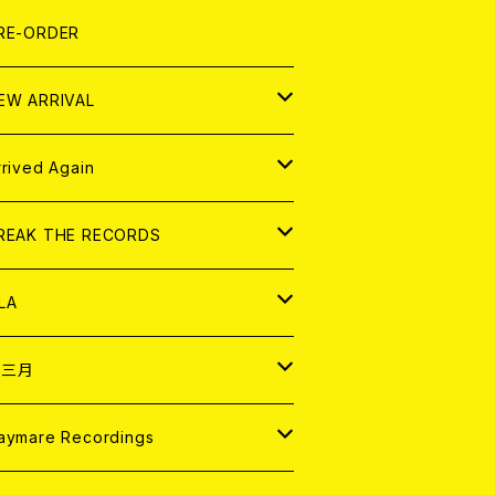
LEXI
P
OOD
shirt
OLLOCKS
真集 (PHOTOBOOK)
D
RE-ORDER
0インチ
の他
OOD
L ZINE
アナログ
EW ARRIVAL
の他
OLL MAGAZINE (USED)
パレル
D
rrived Again
書籍
アナログ
D
REAK THE RECORDS
IGITAL CONTENTS
アナログ
D
LA
NALOG
D
十三月
パレル
NALOG
D
aymare Recordings