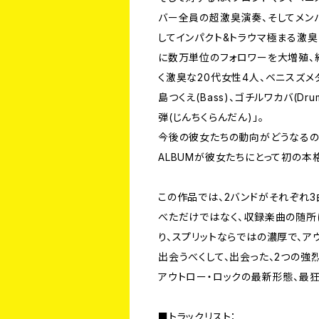
バー全員の超激臭演奏、そしてメン
してインパクト&トラウマ極まる激臭
に数万単位のフォロワーを大増殖、
く激臭な20代女性4人、ベニスズメタファー
島つくえ(Bass)、ゴチルワカバ(D
弾(じんちくらんだん)」。
今後の彼女たちの動向がどうなるのか
ALBUMが彼女たちにとって初の
この作品では、2バンドがそれぞれ
べただけではなく、収録楽曲の随所
り、スプリットならではの濃厚で、ア
出会うべくして、出会った、2つの
アウトロー・ロックの最新形態、最狂
■トラックリスト：