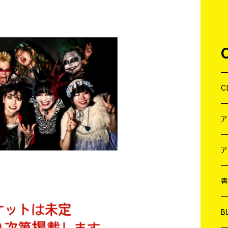
C
J
W
J
ア
７
W
J
L
7
T-
W
M
B