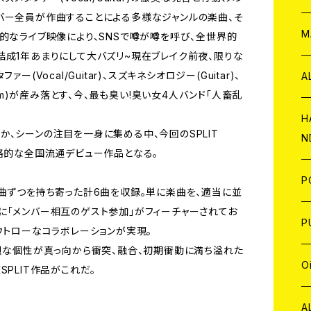
バー全員が作曲することによる多様なジャンルの楽曲、そ
W
ア
M
的なライブ映像により、SNSで噂が噂を呼び、全世界的
結成1年あまりにして大バズリ~現在ブレイク前夜、限りな
P
(Vocal/Guitar)、スズキネシオロジー(Guitar)、
A
rum)が産み落とす、今、最も臭い!臭い女4人バンド「人畜乱
C
H
、シーンの注目を一身に集める中、今回のSPLIT
N
本格的な全国流通デビュー作品となる。
D
A
J
P
3曲ずつを持ち寄った計6曲を収録。単に楽曲を、適当に並
に「メンバー相互のゲスト参加」がフィーチャーされてお
C
W
C
P
ウトローなコラボレーションが実現。
強烈な個性が真っ向から衝突、融合、初期衝動に満ち溢れた
A
C
J
A
J
O
SPLIT作品がこれだ。
C
A
W
J
C
W
J
A