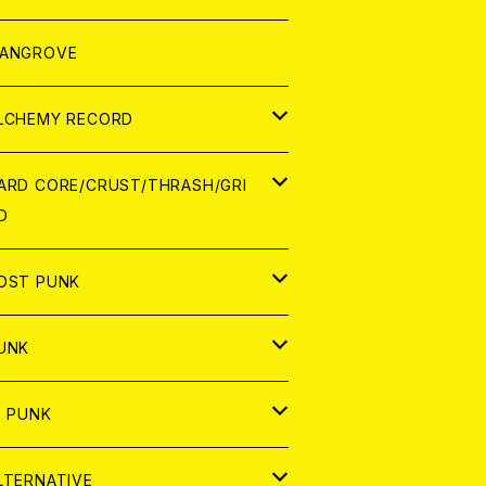
ORLD
パレル
ANGROVE
ATCH
LCHEMY RECORD
アナログ
D
ARD CORE/CRUST/THRASH/GRI
D
IGITAL CONTENTS
NALOG
APAN
OST PUNK
D
ORLD
D
UNK
NALOG
D
APAN
NALOG
APAN
i PUNK
ASSETTE TAPE
NALOG
ORLD
APAN
D
ORLD
APAN
LTERNATIVE