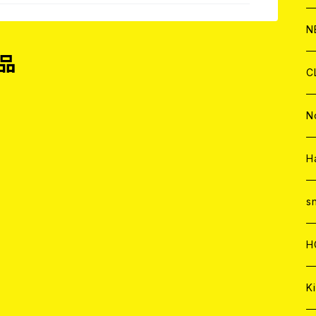
C
A
C
C
W
J
N
品
A
A
C
C
W
J
C
A
A
C
C
W
J
N
A
A
C
C
W
J
H
A
A
C
C
W
s
A
A
C
H
A
Ki
品