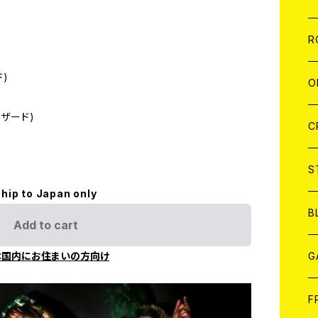
W
A
C
C
W
J
R
ド)
A
A
C
C
W
J
O
ザード)
A
A
C
C
W
J
C
A
A
C
C
W
S
hip to Japan only
A
A
C
B
Add to cart
A
G
本国内にお住まいの方向け
J
F