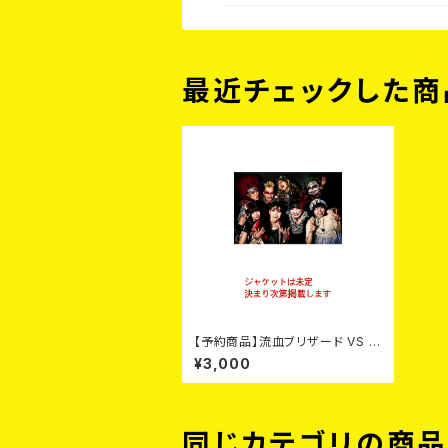
最近チェックした商
【予約商品】流血ブリザード VS 人
畜乱弾 / いてこまし爆裂ドーロ 臭
¥3,000
血死闘篇 (CD)【9月2日発売】
同じカテゴリの商