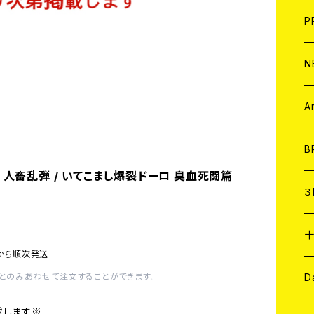
F
L
H
T-
B
写
C
P
1
そ
H
E
N
そ
D
ア
C
A
C
B
 人畜乱弾 / いてこまし爆裂ドーロ 臭血死闘篇
D
C
３
A
C
 から順次発送
ア
A
C
D
とのみあわせて注文することができます。
載します※