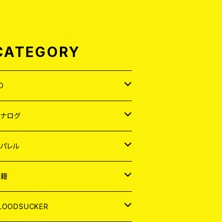
CATEGORY
D
APAN
アナログ
ORLD
APAN
パレル
EP
ORLD
APAN
書籍
P
EP
shirt
ORLD
AGAZINE
LOODSUCKER