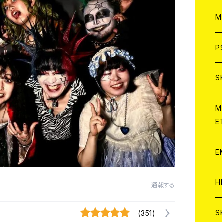
ア
W
M
C
ア
J
P
C
C
W
J
S
A
C
C
W
J
M
E
A
A
C
C
W
J
E
A
A
C
C
W
J
H
通報する
A
A
A
C
W
J
S
(351)