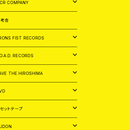
NALOG
D
CR COMPANY
NALOG
D
想考舎
パレル
RONS FIST RECORDS
NALOG
D
.O.A.D. RECORDS
NALOG
D
AVE THE HIROSHIMA
NALOG
パレル
VD
ADGE
APAN
セットテープ
ORLD
APAN
UDON