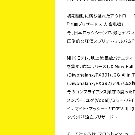
初期衝動に満ち溢れたアウトロー・ロ
『流血ブリザード × 人畜乱弾』。
今、日本ロックシーンで、最もヤバい
圧倒的な狂演スプリット・アルバム『
NHK Eテレ、地上波民放バラエテ
を集め、昨年リリースしたNew Full
(Diwphalanx/PX391)、GG Allin 
(Diwphalanx/PX392)ア
今のコンプライアンス順守の腐った
メンバー、ユダ(Vocal)/ミリー・バイ
イナマイト・プッシー・ガロアVIII世
クバンド「流血ブリザード」。
そして対するは、フロントマン、ベニスズ