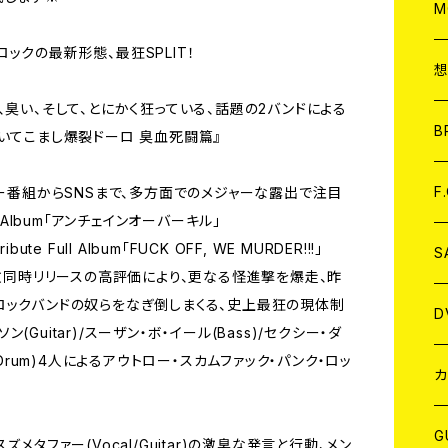
A
C
M
ックの最新形態、最狂SPLIT！
A
C
、臭い、そして、とにかく狂っている、話題の2バンドによる
ア
B
いてこまし爆裂ドーロ 臭血死闘篇』
A
C
F
ィー番組からSNSまで、多方面でのメジャーな露出で注目
 Album「アンチェインオーバーキル」
Tribute Full Album「FUCK OFF, WE MURDER!!!」
A
C
S
ルバム2枚同時リリースの高評価により、更なる怪進撃を爆走、昨
ロックバンドの奴らをなぎ倒しまくる、史上最狂の現体制
A
ア
D
ソン(Guitar)/スーザン・ボ・イール(Bass)/セクシー・ダ
(Drum)4人によるアウトロー・スカムファック・パンク・ロッ
B
J
カ
W
J
G
メタファー(Vocal/Guitar)の激臭な発言と行動、メン