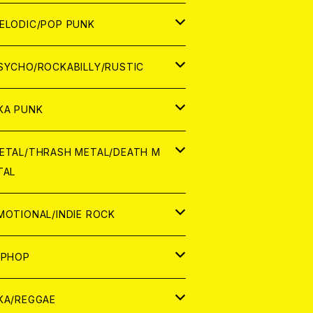
ナログ
ORLD
ELODIC/POP PUNK
D
ナログ
APAN
SYCHO/ROCKABILLY/RUSTIC
D
D
ORLD
APAN
KA PUNK
NALOG
D
D
ORLD
APAN
ETAL/THRASH METAL/DEATH M
TAL
NALOG
NALOG
D
D
ORLD
APAN
MOTIONAL/INDIE ROCK
NALOG
NALOG
D
D
ORLD
APAN
IPHOP
NALOG
NALOG
NALOG
D
ORLD
APAN
KA/REGGAE