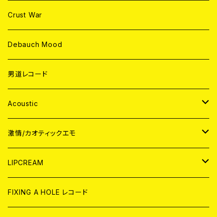
Crust War
Debauch Mood
男道レコード
Acoustic
JAPAN
激情/カオティックエモ
CD
WORLD
JAPAN
LIPCREAM
ANALOG
CD
CD
WORLD
CD
FIXING A HOLE レコード