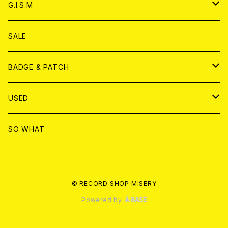
ANALOG
ANALOG
CD
アナログ
G.I.S.M
ANALOG
DVD
CD
SALE
T-shirt & WEAR
ANALOG
BADGE & PATCH
T-SHIRT & WEAR
BADGE
USED
DVD
PATCH
書籍
SO WHAT
カセットテープ
CD
© RECORD SHOP MISERY
書籍
ANALOG
Powered by