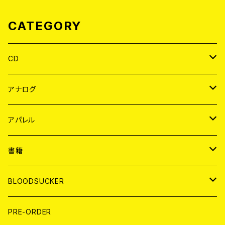
CATEGORY
CD
JAPAN
アナログ
WORLD
JAPAN
アパレル
７EP
WORLD
JAPAN
書籍
LP
7EP
T-shirt
WORLD
MAGAZINE
BLOODSUCKER
FLEXI
LP
HOOD
T-shirt
BOLLOCKS
写真集 (PHOTOBOOK)
CD
PRE-ORDER