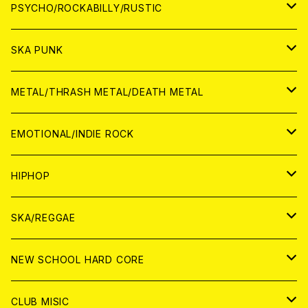
CD
アナログ
JAPAN
PSYCHO/ROCKABILLY/RUSTIC
CD
CD
WORLD
JAPAN
SKA PUNK
ANALOG
CD
CD
WORLD
JAPAN
METAL/THRASH METAL/DEATH METAL
ANALOG
ANALOG
CD
CD
WORLD
JAPAN
EMOTIONAL/INDIE ROCK
ANALOG
ANALOG
CD
CD
WORLD
JAPAN
HIPHOP
ANALOG
ANALOG
ANALOG
CD
WORLD
JAPAN
SKA/REGGAE
CD
ANALOG
CD
CD
WORLD
JAPAN
NEW SCHOOL HARD CORE
ANALOG
ANALOG
CD
CD
WORLD
JAPAN
CLUB MISIC