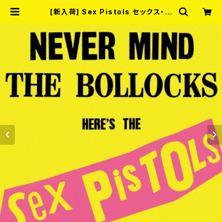
[新入荷] Sex Pistols セックス・ピ
ストルズ / 勝手にしやがれ！！ [帯付き
限定盤国内盤LP] | RECORD SHO
P MISERY