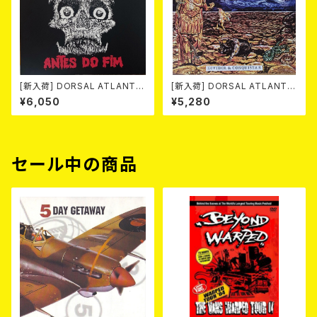
[新入荷] DORSAL ATLANTIC
[新入荷] DORSAL ATLANTIC
A / ANTES DO FIM -40th an
A / DIVIDIR & CONQUISTAR
¥6,050
¥5,280
niversary edition- (LP/LTD.
(LP/LTD.200 BLACK VINYL)
100 DIE-HARD MARBLE VIN
YL)
セール中の商品