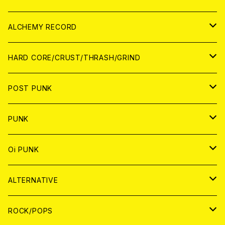
PATCH
ALCHEMY RECORD
アナログ
CD
HARD CORE/CRUST/THRASH/GRIND
DIGITAL CONTENTS
ANALOG
JAPAN
POST PUNK
CD
WORLD
CD
PUNK
ANALOG
CD
JAPAN
ANALOG
JAPAN
Oi PUNK
CASSETTE TAPE
ANALOG
WORLD
JAPAN
CD
WORLD
JAPAN
ALTERNATIVE
WORLD
ANALOG
CD
CD
WOLRD
JAPAN
ROCK/POPS