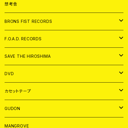
ANALOG
CD
想考舎
アパレル
BRONS FIST RECORDS
ANALOG
CD
F.O.A.D. RECORDS
ANALOG
CD
SAVE THE HIROSHIMA
ANALOG
アパレル
DVD
BADGE
JAPAN
カセットテープ
WORLD
JAPAN
GUDON
WORLD
アパレル
MANGROVE