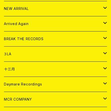
10インチ
その他
HOOD
EL ZINE
アナログ
NEW ARRIVAL
その他
DOLL MAGAZINE (USED)
アパレル
CD
Arrived Again
書籍
アナログ
CD
BREAK THE RECORDS
DIGITAL CONTENTS
アナログ
CD
３LA
ANALOG
CD
十三月
アパレル
ANALOG
CD
Daymare Recordings
ANALOG
CD
MCR COMPANY