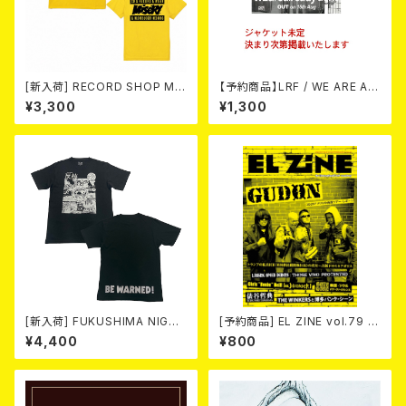
[新入荷] RECORD SHOP MIS
【予約商品】LRF / WE ARE AL
ERY / 33th anniversary T-s
READY DONE (CD) 【8月15日
¥3,300
¥1,300
hirts (yellow ①)
発売】
[新入荷] FUKUSHIMA NIGHT
[予約商品] EL ZINE vol.79 8
MARE Tee -MISERY editio
月25日発売予定
¥4,400
¥800
n- (SMOKE BLACK)