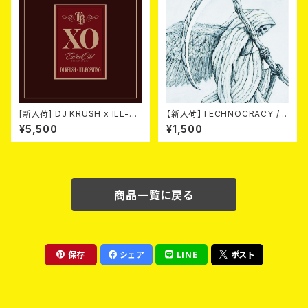
[新入荷] DJ KRUSH x ILL-B
【新入荷】TECHNOCRACY /T
OSSTINO / XO (2CD)(限定
O HELL/THE END (7"EP)
¥5,500
¥1,500
盤)
商品一覧に戻る
保存
シェア
LINE
ポスト