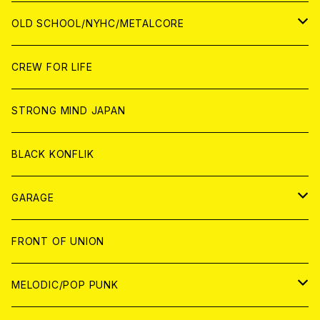
ANALOG
ANALOG
CD
CD
WORLD
JAPAN
OLD SCHOOL/NYHC/METALCORE
ANALOG
ANALOG
CD
CD
WORLD
JAPAN
CREW FOR LIFE
ANALOG
ANALOG
CD
CD
WORLD
STRONG MIND JAPAN
ANALOG
ANALOG
CD
BLACK KONFLIK
ANALOG
GARAGE
JAPAN
FRONT OF UNION
アナログ
WORLD
MELODIC/POP PUNK