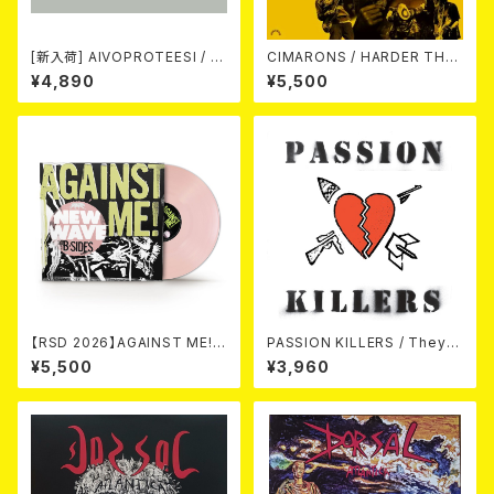
[新入荷] AIVOPROTEESI / U
CIMARONS / HARDER THA
MPIKUJA (LP / LTD.100 DIE
N THE ROCK LP
¥4,890
¥5,500
-HARD COKE BOTTLE GRE
EN VINYL) (ITA / F.O.A.D.)
【RSD 2026】AGAINST ME! /
PASSION KILLERS / They K
NEW WAVE B-SIDES [RSD V
ill Our Passion With Their
¥5,500
¥3,960
INYL EP][Coloured Vinyl](1
Hate And Wars LP
2")