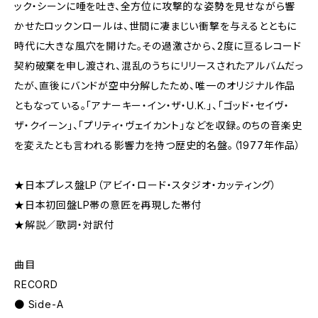
ック・シーンに唾を吐き、全方位に攻撃的な姿勢を見せながら響
かせたロックンロールは、世間に凄まじい衝撃を与えるとともに
時代に大きな風穴を開けた。その過激さから、2度に亘るレコード
契約破棄を申し渡され、混乱のうちにリリースされたアルバムだっ
たが、直後にバンドが空中分解したため、唯一のオリジナル作品
ともなっている。「アナーキー・イン・ザ・U.K.」、「ゴッド・セイヴ・
ザ・クイーン」、「プリティ・ヴェイカント」などを収録。のちの音楽史
を変えたとも言われる影響力を持つ歴史的名盤。（1977年作品）
★日本プレス盤LP（アビイ・ロード・スタジオ・カッティング）
★日本初回盤LP帯の意匠を再現した帯付
★解説／歌詞・対訳付
曲目
RECORD
● Side-A