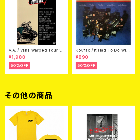
V.A. / Vans Warped Tour '0
Koufax / It Had To Do With
3 (DVD)
Love (CD)
¥1,980
¥890
50%OFF
50%OFF
その他の商品