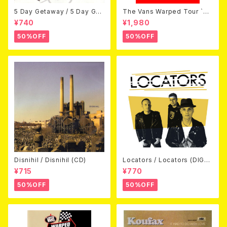
5 Day Getaway / 5 Day Get
The Vans Warped Tour `04
away (CDEP)
Beyond Warped (国内盤DV
¥740
¥1,980
D)
50%OFF
50%OFF
Disnihil / Disnihil (CD)
Locators / Locators (DIGPA
CK CD)
¥715
¥770
50%OFF
50%OFF