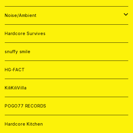
ANALOG
ANALOG
CD
CD
WORLD
JAPAN
Noise/Ambient
ANALOG
ANALOG
CD
CD
WORLD
JAPAN
Hardcore Survives
ANALOG
ANALOG
CD
CD
WORLD
snuffy smile
ANALOG
ANALOG
CD
HG-FACT
ANALOG
KiliKiliVilla
POGO77 RECORDS
Hardcore Kitchen